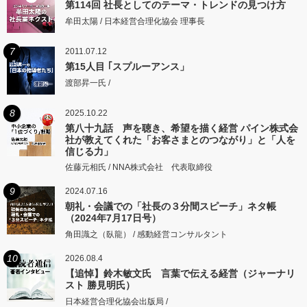
第114回 社長としてのテーマ・トレンドの見つけ方
牟田太陽 / 日本経営合理化協会 理事長
7
2011.07.12
第15人目 ｢スプルーアンス」
渡部昇一氏 /
8
2025.10.22
第八十九話 声を聴き、希望を描く経営 パイン株式会
社が教えてくれた「お客さまとのつながり」と「人を
信じる力」
佐藤元相氏 / NNA株式会社 代表取締役
9
2024.07.16
朝礼・会議での「社長の３分間スピーチ」ネタ帳
（2024年7月17日号）
角田識之（臥龍） / 感動経営コンサルタント
10
2026.08.4
【追悼】鈴木敏文氏 言葉で伝える経営（ジャーナリ
スト 勝見明氏）
日本経営合理化協会出版局 /