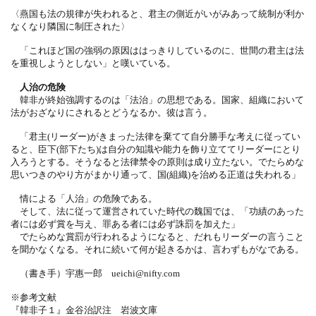
〈燕国も法の規律が失われると、君主の側近がいがみあって統制が利か
なくなり隣国に制圧された〉
「これほど国の強弱の原因ははっきりしているのに、世間の君主は法
を重視しようとしない」と嘆いている。
人治の危険
韓非が終始強調するのは「法治」の思想である。国家、組織において
法がおざなりにされるとどうなるか。彼は言う。
「君主(リーダー)がきまった法律を棄てて自分勝手な考えに従ってい
ると、臣下(部下たち)は自分の知識や能力を飾り立ててリーダーにとり
入ろうとする。そうなると法律禁令の原則は成り立たない。でたらめな
思いつきのやり方がまかり通って、国(組織)を治める正道は失われる」
情による「人治」の危険である。
そして、法に従って運営されていた時代の魏国では、「功績のあった
者には必ず賞を与え、罪ある者には必ず誅罰を加えた」
でたらめな賞罰が行われるようになると、だれもリーダーの言うこと
を聞かなくなる。それに続いて何が起きるかは、言わずもがなである。
（書き手）宇惠一郎 ueichi@nifty.com
※参考文献
『韓非子１』金谷治訳注 岩波文庫