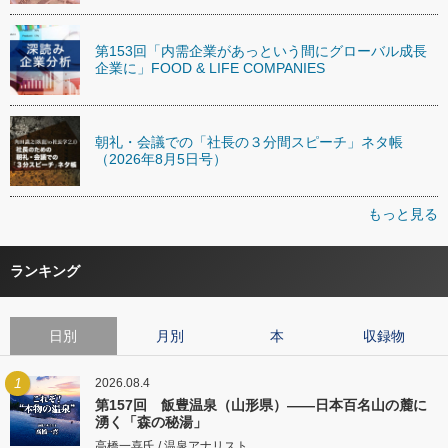
第153回「内需企業があっという間にグローバル成長
企業に」FOOD & LIFE COMPANIES
朝礼・会議での「社長の３分間スピーチ」ネタ帳
（2026年8月5日号）
もっと見る
ランキング
日別
月別
本
収録物
1
2026.08.4
第157回 飯豊温泉（山形県）――日本百名山の麓に
湧く「森の秘湯」
高橋一喜氏 / 温泉アナリスト