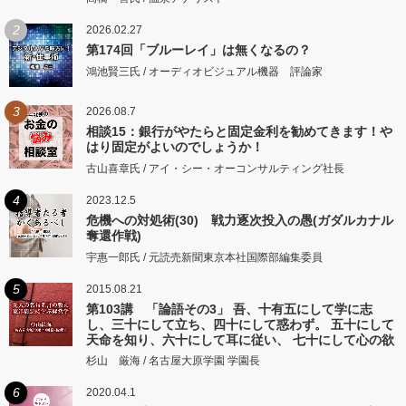
2
2026.02.27
第174回「ブルーレイ」は無くなるの？
鴻池賢三氏 / オーディオビジュアル機器 評論家
3
2026.08.7
相談15：銀行がやたらと固定金利を勧めてきます！や
はり固定がよいのでしょうか！
古山喜章氏 / アイ・シー・オーコンサルティング社長
4
2023.12.5
危機への対処術(30) 戦力逐次投入の愚(ガダルカナル
奪還作戦)
宇惠一郎氏 / 元読売新聞東京本社国際部編集委員
5
2015.08.21
第103講 「論語その3」 吾、十有五にして学に志
し、三十にして立ち、四十にして惑わず。 五十にして
天命を知り、六十にして耳に従い、 七十にして心の欲
するところに従いて矩をこえず。
杉山 厳海 / 名古屋大原学園 学園長
6
2020.04.1