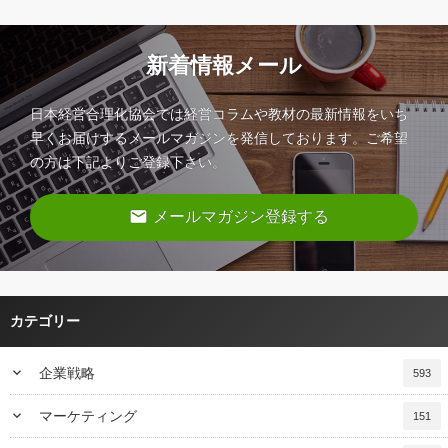
新着情報メール
日本経営合理化協会では経営コラムや教材の最新情報をいち
早くお届けするメールマガジンを発信しております。ご希望
の方は下記よりご登録下さい。
email
メールマガジン登録する
カテゴリー
keyboard_arrow_down
企業戦略
593
keyboard_arrow_down
マーケティング
151