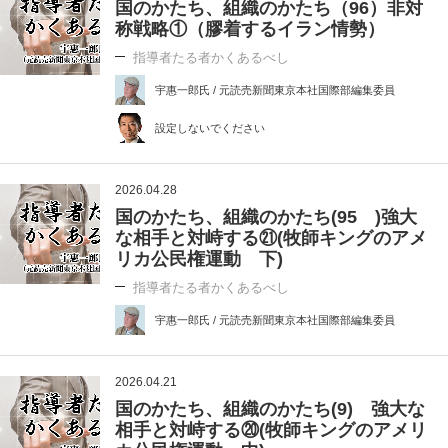
国のかたち、組織のかたち（96）非対
称戦略①（膠着するイラン情勢）
指導者たる者かくあるべし
宇惠一郎氏 / 元読売新聞東京本社国際部編集委員
設定しないでください
2026.04.28
国のかたち、組織のかたち(95 )強大
な相手と対峙する㉑(牧師キングのアメ
リカ公民権運動 下)
指導者たる者かくあるべし
宇惠一郎氏 / 元読売新聞東京本社国際部編集委員
2026.04.21
国のかたち、組織のかたち(9) 強大な
相手と対峙する⑳(牧師キングのアメリ