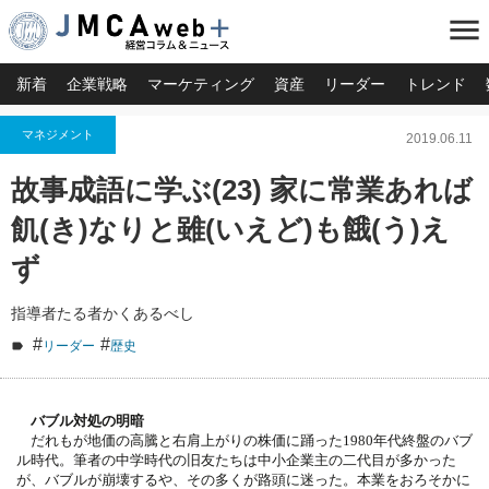
menu
新着
企業戦略
マーケティング
資産
リーダー
トレンド
マネジメント
2019.06.11
故事成語に学ぶ(23) 家に常業あれば
飢(き)なりと雖(いえど)も餓(う)え
ず
指導者たる者かくあるべし
#
#
リーダー
歴史
バブル対処の明暗
だれもが地価の高騰と右肩上がりの株価に踊った1980年代終盤のバブ
ル時代。筆者の中学時代の旧友たちは中小企業主の二代目が多かった
が、バブルが崩壊するや、その多くが路頭に迷った。本業をおろそかに