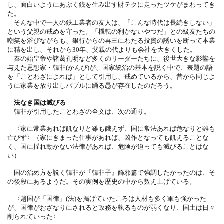
し、面白いようにあぶく銭を生み出す財テクに走ったツケがまわってき
た。
そんな中で一人の鉄工業者の友人は、「こんな時代は長続きしない」
という父親の戒めを守った。「機転の利かないやつだ」との級友たちの
嘲笑を浴びながらも、銀行からの再三にわたる投資の誘いを断って本業
に精を出し、それから30年、父親の代よりも会社を大きくした。
秦の始皇帝や諸葛孔明など多くのリーダーたちに、後世大きな影響を
与えた思想家・韓非(かんぴ)が、国家統治の基本を説く中で、表題の語
を「ことわざによれば」として引用し、戒めているから、昔から同じよ
うに家業を放り出しバブルに踊る愚が存在したのだろう。
法なき国は滅びる
韓非が引用したことわざの全文は、次の通り。
〈家に常業あれば飢なりと雖も餓えず、国に常法あれば危なりと雖も
亡びず〉（家にきまった仕事があれば、凶作となっても飢えることな
く、国に揺れ動かない法律があれば、危険が迫っても滅びることはな
い）
国の治め方を説く韓非が『韓非子』飾邪篇で強調したかったのは、そ
の後段にあるようだ。その実例を歴史の中から数え上げている。
〈趙国が「国律」(法)を掲げていたころは人材も多く軍も強かった
が、国律がおざなりにされると政務を執るものが弱くなり、国土は日々
削られていった〉