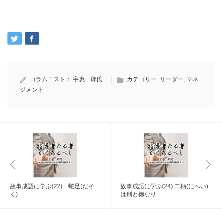
コラムニスト：
宇惠一郎氏
カテゴリー:
リーダー
,
マネ
ジメント
故事成語に学ぶ(22) 蛇足(だそ
故事成語に学ぶ(24) 二柄(にへい)
く)
は刑と徳なり