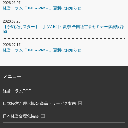
2026.08.07
経営コラム「JMCAweb＋」更新のお知らせ
2026.07.28
【予約受付スタート！】第152回 夏季 全国経営者セミナー講演収録
物
2026.07.17
経営コラム「JMCAweb＋」更新のお知らせ
メニュー
経営コラムTOP
exit_to_app
日本経営合理化協会 商品・サービス案内
exit_to_app
日本経営合理化協会