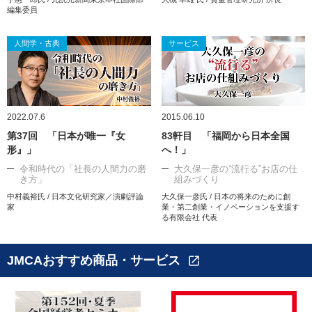
編集委員
人間学・古典
サービス
2022.07.6
2015.06.10
第37回 「日本が唯一『女
83軒目 「福岡から日本全国
形』」
へ！」
令和時代の「社長の人間力の磨
大久保一彦の“流行る”お店の仕
き方」
組みづくり
中村義裕氏 / 日本文化研究家／演劇評論
大久保一彦氏 / 日本の将来のために創
家
業・第二創業・イノベーションを支援す
る有限会社 代表
JMCAおすすめ商品・サービス
open_in_new