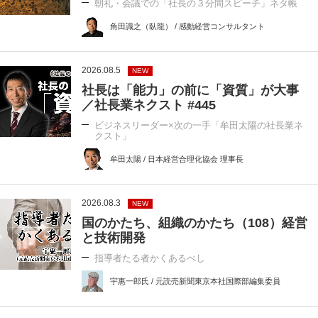
朝礼・会議での「社長の３分間スピーチ」ネタ帳
角田識之（臥龍） / 感動経営コンサルタント
2026.08.5
NEW
社長は「能力」の前に「資質」が大事
／社長業ネクスト #445
ビジネスリーダー×次の一手「牟田太陽の社長業ネ
クスト」
牟田太陽 / 日本経営合理化協会 理事長
2026.08.3
NEW
国のかたち、組織のかたち（108）経営
と技術開発
指導者たる者かくあるべし
宇惠一郎氏 / 元読売新聞東京本社国際部編集委員