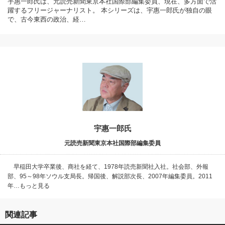
宇惠一郎氏は、元読売新聞東京本社国際部編集委員、現在、多方面で活
躍するフリージャーナリスト。 本シリーズは、宇惠一郎氏が独自の眼
で、古今東西の政治、経…
宇惠一郎氏
元読売新聞東京本社国際部編集委員
早稲田大学卒業後、商社を経て、1978年読売新聞社入社。社会部、外報
部、95～98年ソウル支局長。帰国後、解説部次長、2007年編集委員。2011
年…もっと見る
関連記事