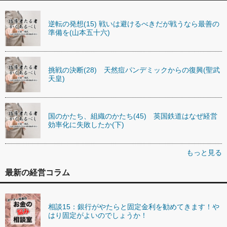
逆転の発想(15) 戦いは避けるべきだが戦うなら最善の
準備を(山本五十六)
挑戦の決断(28) 天然痘パンデミックからの復興(聖武
天皇)
国のかたち、組織のかたち(45) 英国鉄道はなぜ経営
効率化に失敗したか(下)
もっと見る
最新の経営コラム
相談15：銀行がやたらと固定金利を勧めてきます！や
はり固定がよいのでしょうか！