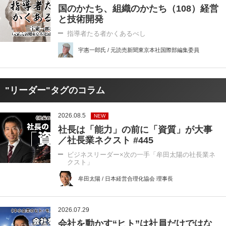
国のかたち、組織のかたち（108）経営
と技術開発
指導者たる者かくあるべし
宇惠一郎氏 / 元読売新聞東京本社国際部編集委員
"リーダー"タグのコラム
2026.08.5
NEW
社長は「能力」の前に「資質」が大事
／社長業ネクスト #445
ビジネスリーダー×次の一手「牟田太陽の社長業ネ
クスト」
牟田太陽 / 日本経営合理化協会 理事長
2026.07.29
会社を動かす“ヒト”は社員だけではな