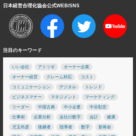
日本経営合理化協会
公式WEB/SNS
注目のキーワード
いい会社
アトツギ
オーナー企業
オーナー経営
クレーム対応
コスト
コミュニケーション
デジタル
トレンド
ビジネスマナー
マネジメント
マーケティング
リーダー
中国古典
中小企業
中谷彰宏
仕事術
企業分析
会社の数字
会計
健康
児玉尚彦
後継者
指導者
数字
新将命