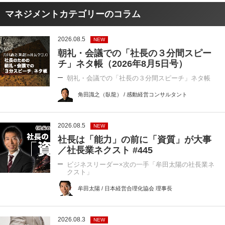
マネジメントカテゴリーのコラム
2026.08.5
NEW
朝礼・会議での「社長の３分間スピー
チ」ネタ帳（2026年8月5日号）
朝礼・会議での「社長の３分間スピーチ」ネタ帳
角田識之（臥龍） / 感動経営コンサルタント
2026.08.5
NEW
社長は「能力」の前に「資質」が大事
／社長業ネクスト #445
ビジネスリーダー×次の一手「牟田太陽の社長業ネ
クスト」
牟田太陽 / 日本経営合理化協会 理事長
2026.08.3
NEW