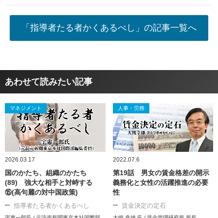
「指導者たる者かくあるべし」の記事一覧へ
あわせて読みたい記事
マネジメント
人事・労務
2026.03.17
2022.07.6
国のかたち、組織のかたち
第19話 男女の賃金格差の開示
(89) 強大な相手と対峙する
義務化と女性の活躍推進の必要
⑮(高句麗の対中国政策)
性
指導者たる者かくあるべし
賃金決定の定石
宇惠一郎氏 / 元読売新聞東京本社国際部
大槻 幸雄 氏 / 賃金管理研究所 所長