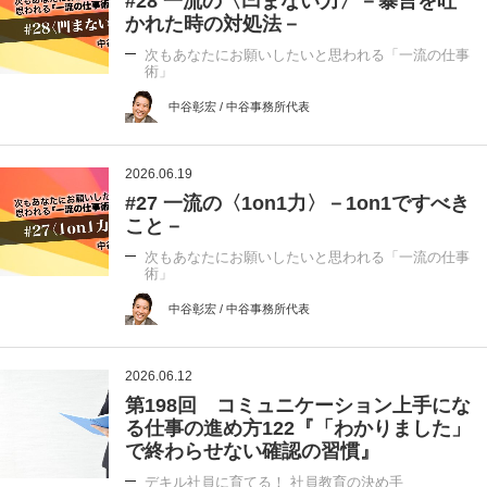
#28 一流の〈凹まない力〉－暴言を吐
かれた時の対処法－
次もあなたにお願いしたいと思われる「一流の仕事
術」
中谷彰宏 / 中谷事務所代表
2026.06.19
#27 一流の〈1on1力〉－1on1ですべき
こと－
次もあなたにお願いしたいと思われる「一流の仕事
術」
中谷彰宏 / 中谷事務所代表
2026.06.12
第198回 コミュニケーション上手にな
る仕事の進め方122『「わかりました」
で終わらせない確認の習慣』
デキル社員に育てる！ 社員教育の決め手