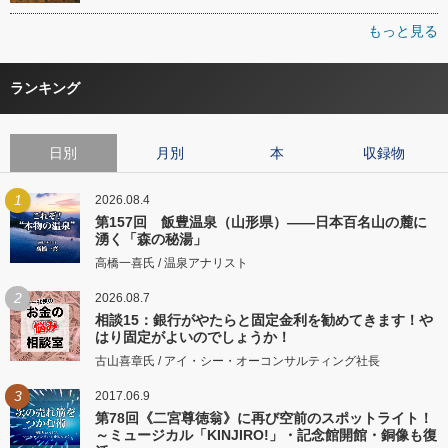
もっと見る
ランキング
日別
月別
本
収録物
1
2026.08.4
第157回 飯豊温泉（山形県）――日本百名山の麓に
湧く「森の秘湯」
高橋一喜氏 / 温泉アナリスト
2
2026.08.7
相談15：銀行がやたらと固定金利を勧めてきます！や
はり固定がよいのでしょうか！
古山喜章氏 / アイ・シー・オーコンサルティング社長
3
2017.06.9
第78回《二宮尊徳翁》に再び空前のスポットライト！
～ミュージカル「KINJIRO!」・記念館開館・銅像も復