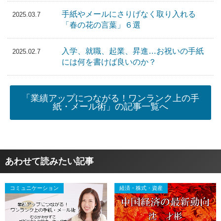
手紙やメールにさりげなく取り入れる
2025.03.7
「春の花の言葉」６選
入学、就職、起業、昇進…お祝いの手紙
2025.02.7
には何を書けば良いのか？
「業績アップにつながる！ワンランク上の手
紙・メール術」の記事一覧へ
あわせて読みたい記事
コミュニケーション
経済・株式・資産