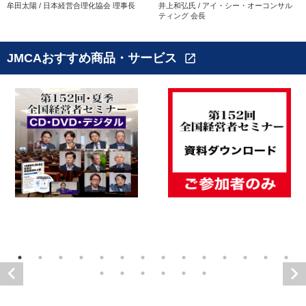
牟田太陽 / 日本経営合理化協会 理事長
井上和弘氏 / アイ・シー・オーコンサル
ティング 会長
JMCAおすすめ商品・サービス
open_in_new