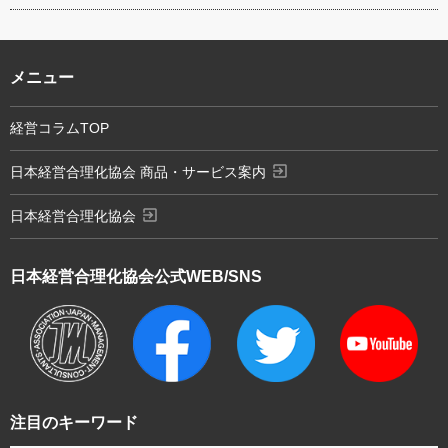
メニュー
経営コラムTOP
exit_to_app
日本経営合理化協会 商品・サービス案内
exit_to_app
日本経営合理化協会
日本経営合理化協会
公式WEB/SNS
注目のキーワード