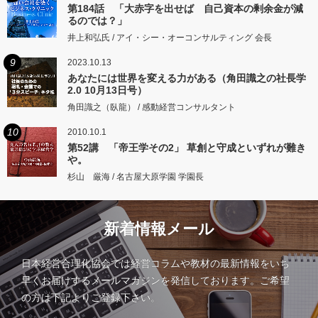
第184話 「大赤字を出せば 自己資本の剰余金が減
るのでは？」
井上和弘氏 / アイ・シー・オーコンサルティング 会長
9
2023.10.13
あなたには世界を変える力がある（角田識之の社長学
2.0 10月13日号）
角田識之（臥龍） / 感動経営コンサルタント
10
2010.10.1
第52講 「帝王学その2」 草創と守成といずれが難き
や。
杉山 厳海 / 名古屋大原学園 学園長
新着情報メール
日本経営合理化協会では経営コラムや教材の最新情報をいち
早くお届けするメールマガジンを発信しております。ご希望
の方は下記よりご登録下さい。