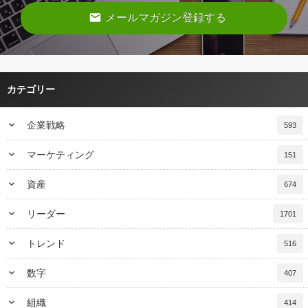
email
メールマガジン登録する
カテゴリー
keyboard_arrow_down
企業戦略
593
keyboard_arrow_down
マーケティング
151
keyboard_arrow_down
資産
674
keyboard_arrow_down
リーダー
1701
keyboard_arrow_down
トレンド
516
keyboard_arrow_down
数字
407
keyboard_arrow_down
組織
414