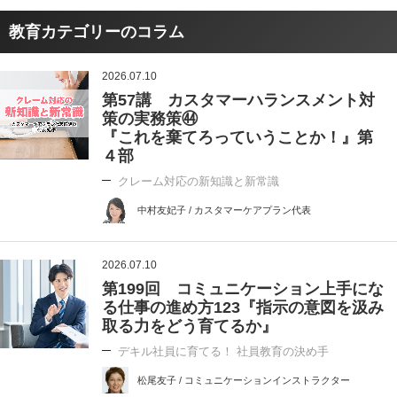
教育カテゴリーのコラム
2026.07.10
第57講 カスタマーハランスメント対
策の実務策㊹
『これを棄てろっていうことか！』第
４部
クレーム対応の新知識と新常識
中村友妃子 / カスタマーケアプラン代表
2026.07.10
第199回 コミュニケーション上手にな
る仕事の進め方123『指示の意図を汲み
取る力をどう育てるか』
デキル社員に育てる！ 社員教育の決め手
松尾友子 / コミュニケーションインストラクター