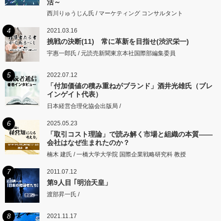
活～
西川りゅうじん氏 / マーケティング コンサルタント
4
2021.03.16
挑戦の決断(11) 常に革新を目指せ(渋沢栄一)
宇惠一郎氏 / 元読売新聞東京本社国際部編集委員
5
2022.07.12
「付加価値の積み重ねがブランド」酒井光雄氏（ブレ
インゲイト代表）
日本経営合理化協会出版局 /
6
2025.05.23
「取引コスト理論」で読み解く市場と組織の本質――
会社はなぜ生まれたのか？
楠木 建氏 / 一橋大学大学院 国際企業戦略研究科 教授
7
2011.07.12
第9人目 ｢明治天皇」
渡部昇一氏 /
8
2021.11.17