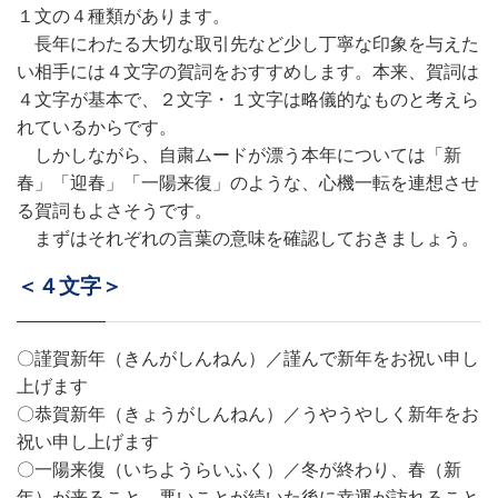
１文の４種類があります。
長年にわたる大切な取引先など少し丁寧な印象を与えた
い相手には４文字の賀詞をおすすめします。本来、賀詞は
４文字が基本で、２文字・１文字は略儀的なものと考えら
れているからです。
しかしながら、自粛ムードが漂う本年については「新
春」「迎春」「一陽来復」のような、心機一転を連想させ
る賀詞もよさそうです。
まずはそれぞれの言葉の意味を確認しておきましょう。
＜４文字＞
〇謹賀新年（きんがしんねん）／謹んで新年をお祝い申し
上げます
〇恭賀新年（きょうがしんねん）／うやうやしく新年をお
祝い申し上げます
〇一陽来復（いちようらいふく）／冬が終わり、春（新
年）が来ること。悪いことが続いた後に幸運が訪れること