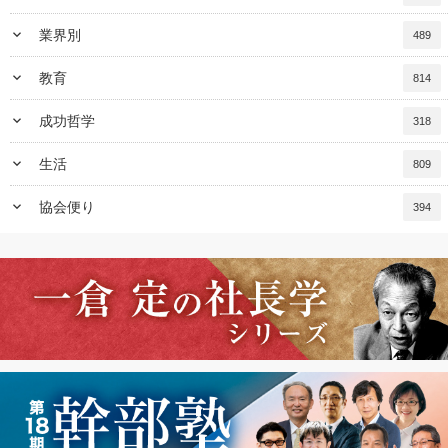
keyboard_arrow_down
業界別
489
keyboard_arrow_down
教育
814
keyboard_arrow_down
成功哲学
318
keyboard_arrow_down
生活
809
keyboard_arrow_down
協会便り
394