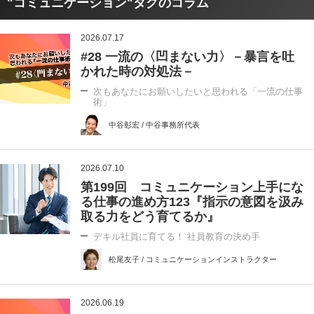
"コミュニケーション"タグのコラム
2026.07.17
#28 一流の〈凹まない力〉－暴言を吐
かれた時の対処法－
次もあなたにお願いしたいと思われる「一流の仕事
術」
中谷彰宏 / 中谷事務所代表
2026.07.10
第199回 コミュニケーション上手にな
る仕事の進め方123『指示の意図を汲み
取る力をどう育てるか』
デキル社員に育てる！ 社員教育の決め手
松尾友子 / コミュニケーションインストラクター
2026.06.19