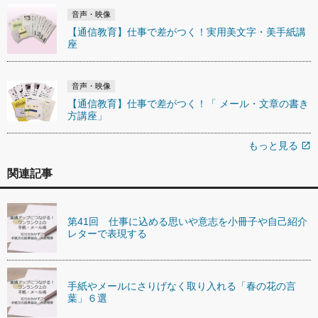
音声・映像
【通信教育】仕事で差がつく！実用美文字・美手紙講
座
音声・映像
【通信教育】仕事で差がつく！「 メール・文章の書き
方講座」
もっと見る
open_in_new
関連記事
第41回 仕事に込める思いや意志を小冊子や自己紹介
レターで表現する
手紙やメールにさりげなく取り入れる「春の花の言
葉」６選