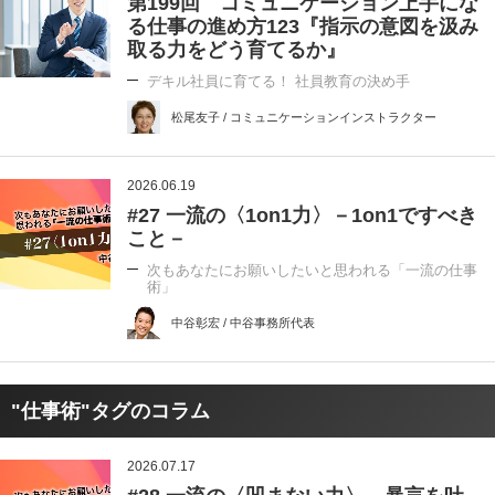
第199回 コミュニケーション上手にな
る仕事の進め方123『指示の意図を汲み
取る力をどう育てるか』
デキル社員に育てる！ 社員教育の決め手
松尾友子 / コミュニケーションインストラクター
2026.06.19
#27 一流の〈1on1力〉－1on1ですべき
こと－
次もあなたにお願いしたいと思われる「一流の仕事
術」
中谷彰宏 / 中谷事務所代表
"仕事術"タグのコラム
2026.07.17