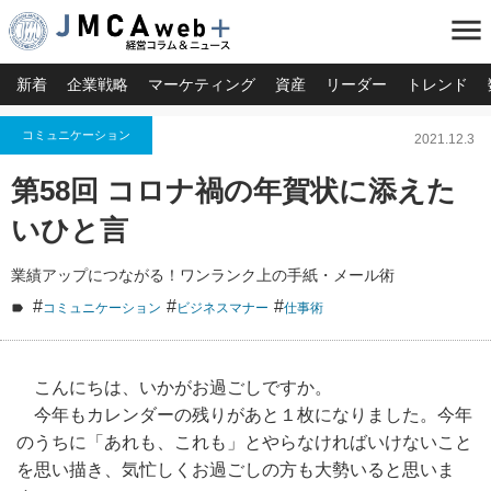
menu
新着
企業戦略
マーケティング
資産
リーダー
トレンド
コミュニケーション
2021.12.3
第58回 コロナ禍の年賀状に添えた
いひと言
業績アップにつながる！ワンランク上の手紙・メール術
#
#
#
コミュニケーション
ビジネスマナー
仕事術
こんにちは、いかがお過ごしですか。
今年もカレンダーの残りがあと１枚になりました。今年
のうちに「あれも、これも」とやらなければいけないこと
を思い描き、気忙しくお過ごしの方も大勢いると思いま