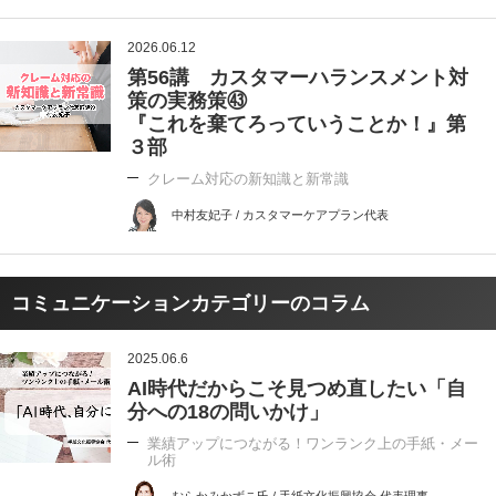
2026.06.12
第56講 カスタマーハランスメント対
策の実務策㊸
『これを棄てろっていうことか！』第
３部
クレーム対応の新知識と新常識
中村友妃子 / カスタマーケアプラン代表
コミュニケーションカテゴリーのコラム
2025.06.6
AI時代だからこそ見つめ直したい「自
分への18の問いかけ」
業績アップにつながる！ワンランク上の手紙・メー
ル術
むらかみかずこ氏 / 手紙文化振興協会 代表理事