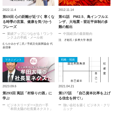
2022.11.4
2012.11.14
第69回 心の距離が近づく 寒くな
第41話 PM2.5、鳥インフルエ
る時季の言葉、健康を気づかう
ンザ、大地震－習近平体制の多
フレーズ
難の船出
業績アップにつながる！ワンラ
中国経済の最新動向
ンク上の手紙・メール術
沈 才彬氏 / 多摩大学 教授
むらかみかずこ氏 / 手紙文化振興協会 代
表理事
マネジメント
戦略・戦術
2023.09.6
2021.04.21
第293回 寓話「村祭りの酒」に
第177話 「自己資本比率を上げ
学ぶ
る信念を持て!」
ビジネスリーダー×次の一手
強い会社を築く ビジネス・クリ
「牟田太陽の社長業ネクスト」
ニック