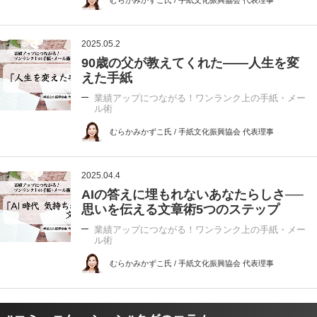
2025.05.2
90歳の父が教えてくれた――人生を変
えた手紙
業績アップにつながる！ワンランク上の手紙・メー
ル術
むらかみかずこ氏 / 手紙文化振興協会 代表理事
2025.04.4
AIの答えに埋もれないあなたらしさ──
思いを伝える文章術5つのステップ
業績アップにつながる！ワンランク上の手紙・メー
ル術
むらかみかずこ氏 / 手紙文化振興協会 代表理事