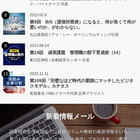
ク・パートナーズ 代表
8
2015.02.6
第9回 B/S（貸借対照表）になると、何が良くて何が
悪いのか、がわからない。
古山喜章氏 / アイ・シー・オーコンサルティング社長
9
2013.08.14
第14話 成長課題 管理職の部下育成術（14）
東川広伸氏 / 自創経営センター 社長
10
2022.11.11
第109回「完璧なほど時代の要請にマッチしたビジネ
スモデル」カチタス
有賀泰夫 / H&Lリサーチ代表 証券アナリスト
新着情報メール
日本経営合理化協会では経営コラムや教材の最新情報をいち
早くお届けするメールマガジンを発信しております。ご希望