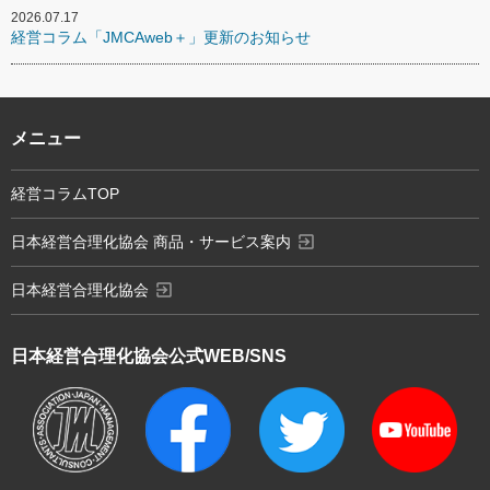
2026.07.17
経営コラム「JMCAweb＋」更新のお知らせ
メニュー
経営コラムTOP
exit_to_app
日本経営合理化協会 商品・サービス案内
exit_to_app
日本経営合理化協会
日本経営合理化協会
公式WEB/SNS