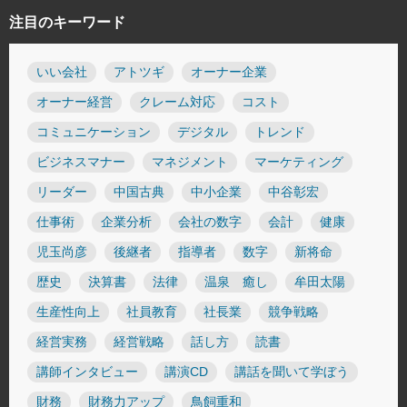
注目のキーワード
いい会社
アトツギ
オーナー企業
オーナー経営
クレーム対応
コスト
コミュニケーション
デジタル
トレンド
ビジネスマナー
マネジメント
マーケティング
リーダー
中国古典
中小企業
中谷彰宏
仕事術
企業分析
会社の数字
会計
健康
児玉尚彦
後継者
指導者
数字
新将命
歴史
決算書
法律
温泉 癒し
牟田太陽
生産性向上
社員教育
社長業
競争戦略
経営実務
経営戦略
話し方
読書
講師インタビュー
講演CD
講話を聞いて学ぼう
財務
財務力アップ
鳥飼重和