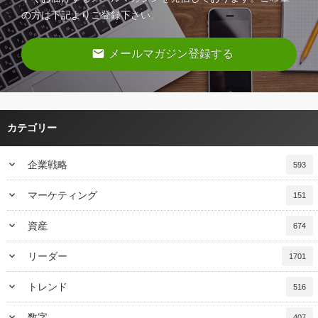
の方は下記よりご登録下さい。
email
メールマガジン登録する
カテゴリー
keyboard_arrow_down
企業戦略
593
keyboard_arrow_down
マーケティング
151
keyboard_arrow_down
資産
674
keyboard_arrow_down
リーダー
1701
keyboard_arrow_down
トレンド
516
keyboard_arrow_down
数字
407