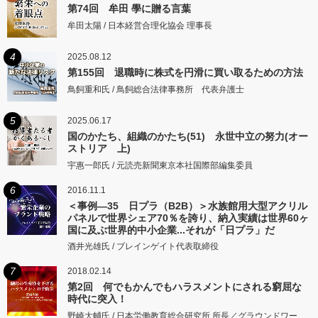
第74回 牟田 學に贈る言葉
牟田太陽 / 日本経営合理化協会 理事長
4
2025.08.12
第155回 退職時に株式を円滑に買い取るための方法
鳥飼重和氏 / 鳥飼総合法律事務所 代表弁護士
5
2025.06.17
国のかたち、組織のかたち(51) 永世中立の努力(オー
ストリア 上)
宇惠一郎氏 / 元読売新聞東京本社国際部編集委員
6
2016.11.1
＜事例―35 日プラ（B2B）＞水族館用大型アクリル
パネルで世界シェア70％を誇り、納入実績は世界60ヶ
国に及ぶ世界的中小企業...それが「日プラ」だ
酒井光雄氏 / ブレインゲイト代表取締役
7
2018.02.14
第2回 何でもかんでもハラスメントにされる窮屈な
時代に突入！
野崎大輔氏 / 日本労働教育総合研究所 所長／グラウンドワー