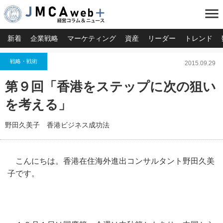
menu
新着
企業戦略
マーケティング
資産
リーダー
トレンド
戦略・戦術
2015.09.29
第９回「香港をステップに次の狙い
を考える」
野田久美子 香港ビジネス成功法
こんにちは。香港在住海外進出コンサルタント野田久美
子です。