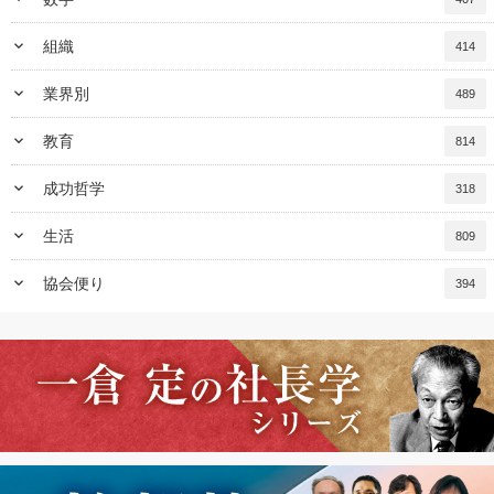
keyboard_arrow_down
組織
414
keyboard_arrow_down
業界別
489
keyboard_arrow_down
教育
814
keyboard_arrow_down
成功哲学
318
keyboard_arrow_down
生活
809
keyboard_arrow_down
協会便り
394