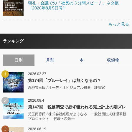
朝礼・会議での「社長の３分間スピーチ」ネタ帳
（2026年8月5日号）
もっと見る
ランキング
日別
月別
本
収録物
1
2026.02.27
第174回「ブルーレイ」は無くなるの？
鴻池賢三氏 / オーディオビジュアル機器 評論家
2
2026.08.4
第147回 税務調査で必ず狙われる売上計上の期ズレ
児玉尚彦氏 / 株式会社経理がよくなる 一般社団法人経理革新
プロジェクト 代表・税理士
3
2026.06.19