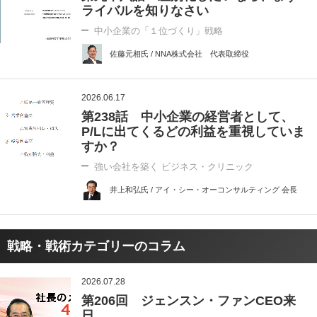
ライバルを知りなさい
中小企業の「１位づくり」戦略
佐藤元相氏 / NNA株式会社 代表取締役
2026.06.17
第238話 中小企業の経営者として、
P/Lに出てくるどの利益を重視していま
すか？
強い会社を築く ビジネス・クリニック
井上和弘氏 / アイ・シー・オーコンサルティング 会長
戦略・戦術カテゴリーのコラム
2026.07.28
第206回 ジェンスン・ファンCEO来
日