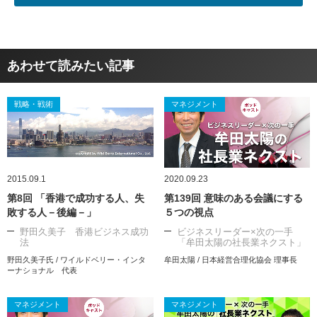
あわせて読みたい記事
戦略・戦術
マネジメント
2015.09.1
2020.09.23
第8回 「香港で成功する人、失
第139回 意味のある会議にする
敗する人－後編－」
５つの視点
野田久美子 香港ビジネス成功
ビジネスリーダー×次の一手
法
「牟田太陽の社長業ネクスト」
野田久美子氏 / ワイルドベリー・インタ
牟田太陽 / 日本経営合理化協会 理事長
ーナショナル 代表
マネジメント
マネジメント