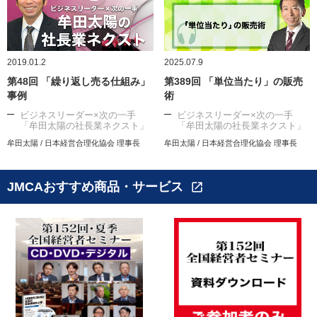
2019.01.2
2025.07.9
第48回 「繰り返し売る仕組み」
第389回 「単位当たり」の販売
事例
術
ビジネスリーダー×次の一手
ビジネスリーダー×次の一手
「牟田太陽の社長業ネクスト」
「牟田太陽の社長業ネクスト」
牟田太陽 / 日本経営合理化協会 理事長
牟田太陽 / 日本経営合理化協会 理事長
JMCAおすすめ商品・サービス
open_in_new