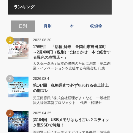
ランキング
日別
月別
本
収録物
1
2023.08.30
176軒目 「活種 鮮寿 ＠岡山市野田屋町
～2貫400円（税別）でおまかせ一本で経営す
る異色の寿司店～」
大久保一彦氏 / 日本の将来のために創業・第二創
業・イノベーションを支援する有限会社 代表
2
2026.08.4
第147回 税務調査で必ず狙われる売上計上
の期ズレ
児玉尚彦氏 / 株式会社経理がよくなる 一般社団
法人経理革新プロジェクト 代表・税理士
3
2025.04.25
第164回 USBメモリはもう古い？スティッ
ク型SSDで時短！
鴻池賢三氏 / オーディオビジュアル機器 評論家