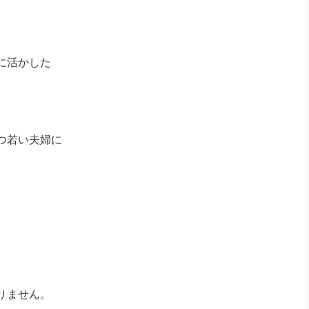
に活かした
。
つ若い夫婦に
りません。