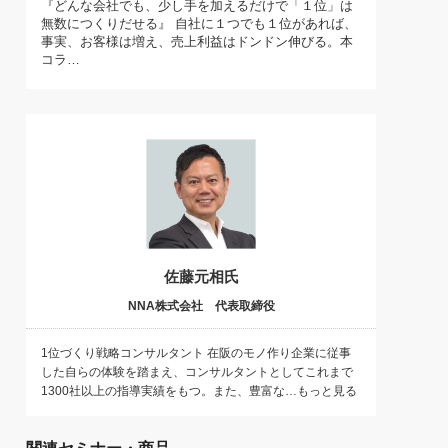
『どんな会社でも、少し手を加えるだけで「１位」は
)
無数につくりだせる』 自社に１つでも１位があれば、
喜の『これぞ！"本物の温泉"』(157)
事実、お客様は増え、売上利益はドンドン伸びる。本
コラ…
佐藤元相氏
NNA株式会社 代表取締役
1位づくり戦略コンサルタント 在阪のモノ作り企業に従事
した自らの体験を踏まえ、コンサルタントとしてこれまで
1300社以上の指導実績をもつ。また、豊富な…もっと見る