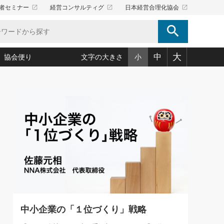
launch
launch
launch
者セミナー
経営コンサルティグ
日本経営合理化協会
search
大
中
協会便り
文字の大きさ
小
5)
況は会社守成の好機(38)
ころ心平の ──社長のための「か・ら・だマネジメント」
「愛読者通信」著者インタビュー(44)
34)
思われる 気配りの達人(127)
人間力の磨き方」(86)
ビジネス見聞録 経営ニュース(100)
タルＡＶを味方に！新・仕事術(180)
0)
り(210)
(92)
え 東洋思想に学ぶ経営学(132)
作間信司の経営無形庵(けいえいむぎょうあん)(166)
ー脳の鍛え方(32)
もっとみる
026.08.4
)
識(57)
指導者たち」(32)
経営セミナー情報局(1)
【追悼】鈴木敏文氏 言葉で伝
ンを楽しむ基礎レッスン(12)
える経営（ジャーナリスト 勝
ーイング経営入
教育の決め手(203)
略”(30)
繁栄への着眼点 牟田太陽(76)
見明氏）
！社長が読むべき今月の4冊(88)
て」(38)
講話を聞いて学ぼう 実学・耳学・磨く「ミミガク」のすすめ
で楽しむ読書術(162)
(7)
ランク上の手紙・メール術(100)
「氣」(30)
中小企業の「１位づくり」戦略
ミどこ
00)
スポーツ・ビジネスに学ぶ心理学(98)