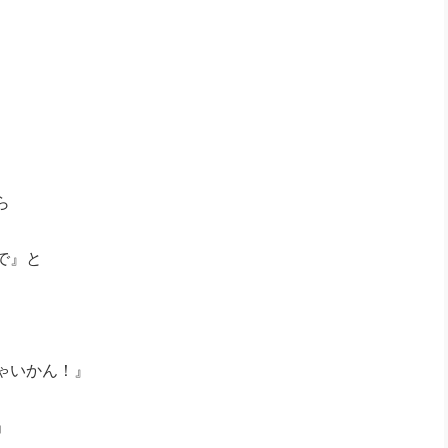
。
ら
で』と
ゃいかん！』
」