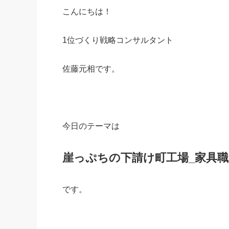
こんにちは！
社長の右
酒井英之
1位づくり戦略コンサルタント
佐藤元相です。
今日のテーマは
崖っぷちの下請け町工場_家具
です。