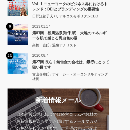
Vol. 1 ニューヨークのビジネス界におけるト
レンド：DEIとブランディングの重要性
日野江都子氏 / リアルコスモポリタンCEO
9
2023.01.17
第83回 松川温泉(岩手県) 大地のエネルギ
ーを肌で感じる乳白色の湯
高橋一喜氏 / 温泉アナリスト
10
2020.08.7
第27回 長らく無借金の会社は、銀行にとって
狙い目です
古山喜章氏 / アイ・シー・オーコンサルティング
社長
新着情報メール
日本経営合理化協会では経営コラムや教材の
最新情報をいち早くお届けするメールマガジ
ンを発信しております。ご希望の方は下記よ