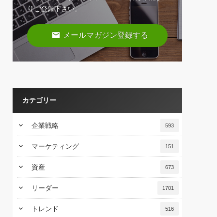
りご登録下さい。
email
メールマガジン登録する
カテゴリー
keyboard_arrow_down
企業戦略
593
keyboard_arrow_down
マーケティング
151
keyboard_arrow_down
資産
673
keyboard_arrow_down
リーダー
1701
keyboard_arrow_down
トレンド
516