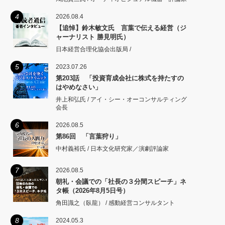
4
2026.08.4
【追悼】鈴木敏文氏 言葉で伝える経営（ジ
ャーナリスト 勝見明氏）
日本経営合理化協会出版局 /
5
2023.07.26
第203話 「投資育成会社に株式を持たすの
はやめなさい」
井上和弘氏 / アイ・シー・オーコンサルティング
会長
6
2026.08.5
第86回 「言葉狩り」
中村義裕氏 / 日本文化研究家／演劇評論家
7
2026.08.5
朝礼・会議での「社長の３分間スピーチ」ネ
タ帳（2026年8月5日号）
角田識之（臥龍） / 感動経営コンサルタント
8
2024.05.3