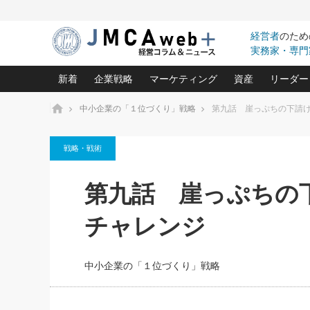
経営者
のため
実務家・専門
新着
企業戦略
マーケティング
資産
リーダー
ホーム
中小企業の「１位づくり」戦略
第九話 崖っぷちの下請け
中小企業の「１位づくり」戦略(96)
ネット戦略成功の秘訣 圧倒的に儲か
あなたの会社と資
オンリ
戦略・戦術
利益を最大化する「業務改善」横田尚哉氏(5)
ビジネスを一瞬で制する！一流グロ
どうなる金融業界
ビジネ
る“社長の戦略印象リスクマネジメント
(446)
強い会社を築く ビジネス・クリニック(240)
中国経済の最新動
第九話 崖っぷちの
ロングセラーの玉手箱(9)
ピョー
2026.08.5
日本レーザー「人を大切にしながら利益を上げ
事業承継の前に
第109話 伝統的産品を21世
(3)
大復活＆快進撃！ユニバーサルスタ
きたいコト(12)
指導者た
チャレンジ
に生かし切る！
は(5)
武器としてのM&A入門(3)
会社と社長のため
朝礼・
2026.08.5
最高の自分を表現する 成功イメージ戦
社長のための“儲かる通販”戦略視点(151)
深読み企業分析(1
楠木建の
朝礼・会議での「社長の３分間
中小企業の「１位づくり」戦略
スピーチ」ネタ帳（2026年8月5
酒井光雄 成功事例に学ぶ繁栄企業の
日号）
継続経営 百話百行(85)
次もあ
野田久美子 香港ビジネス成功法(10)
社長の口