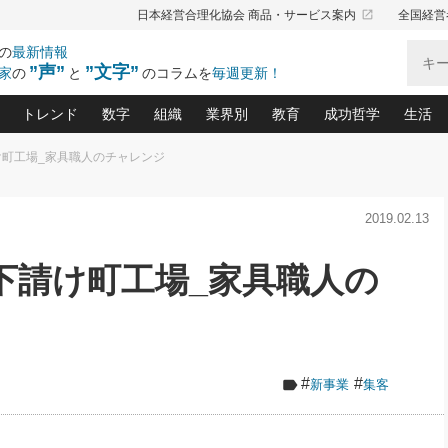
launch
日本経営合理化協会 商品・サービス案内
全国経営
の
最新情報
”声”
”文字”
家
の
と
のコラムを
毎週更新！
トレンド
数字
組織
業界別
教育
成功哲学
生活
町工場_家具職人のチャレンジ
る仕組みづくり講座(12)
産を守る一手(171)
ーワンで勝ち残る企業風土づくり(54)
《ニューヨーク発》ビジネスリーダーの先読み: 最新トレンド
オーナー社長の「お金の悩み相談室」(14)
「賃金の誤解」(135)
なぜ、トヨタ式で会社が伸びるのか？(
“出来る”管理職の条件(62)
中国哲学に学ぶ 不
おの
と戦略拠点(9)
(50)
2019.02.13
ーバル経営者は知ってい
(39)
スリーダー×次の一手「牟田太陽の社長業ネクスト」
おカネが残る決算書にするために、やっておきたいこと(
中小企業の新たな法律リスク(178)
売れる住宅を創る 100の視点(100)
あなただからお願いしたいと
令和時代の「社長の
”(9)
「社長の繁盛トレンド通信」(90)
デジ
向(204)
会社を守り抜くための緊急対策(100)
職場の生産性を下げるハラスメントの予防策(1
大久保一彦の“流行る”お店の仕組みづく
クレーム対応 実践マニュアル
先人の名句名言の教
下請け町工場_家具職人の
トル・F・グジバチの『経営戦略の新常識』(12)
北村森の「今月のヒット商品」(109)
リーダ
2026.08.5
2026.08.5
2
る経営」の極意
、決めておきたい、知っておきたい、やってお
強い決算書の会社はココが違う！(36)
賃金決定の定石(68)
柿内幸夫─社長のための現場改善(174
クレーム対応の新知識と新常
渡部昇一の「日本の
紀
第86回 「言葉狩り」
社長は「能力」の前に「資質」
ジオジャパンの成功要因と
る者かくあるべし(635)
次の売れ筋をつかむ術(102)
ワイ
が大事／社長業ネクスト #445
損益分岐点を下げる、Ｐ／Ｌ不況時代の新戦略(12)
顧客・社員・社会から支持される「ウェルビ
デキル社員に育てる！ 社員
経営に活かす“十八史
の資産管理講座(95)
会議での「社長の３分間スピーチ」ネタ帳(159)
社長のメシの種 4.0(206)
門」(23)
必読
新・会計経営と実学(37)
東川鷹年の「中小企業の人育
略(77)
52)
「経営知になる考え方」(57)
眼と耳
#
#
新事業
集客
決算書の“見える化”術(12)
業績アップにつながる！ワン
ブランド戦略(39)
なたにお願いしたいと思われる「一流の仕事術」(28)
社長の
賢い社長の「経理財務の見どころ・勘どころ・ツッコ
欧米資産家に学ぶ二世教育(1
ぐせ経営哲学(100)
ろ」(149)
米国