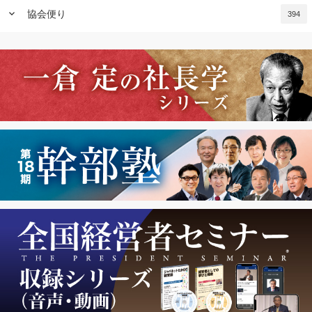
keyboard_arrow_down
協会便り
394