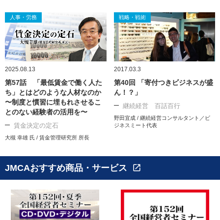
人事・労務
戦略・戦術
2025.08.13
2017.03.3
第57話 「最低賃金で働く人た
第40回 「寄付つきビジネスが盛
ち」とはどのような人材なのか
ん！？」
〜制度と慣習に埋もれさせるこ
継続経営 百話百行
とのない経験者の活用を〜
野田宜成 / 継続経営コンサルタント／ビ
賃金決定の定石
ジネスミート代表
大槻 幸雄 氏 / 賃金管理研究所 所長
JMCAおすすめ商品・サービス
open_in_new