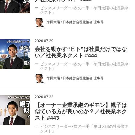
ビジネスリーダー×次の一手「牟田太陽の社長業ネ
クスト」
牟田太陽 / 日本経営合理化協会 理事長
2026.07.29
会社を動かす“ヒト”は社員だけではな
い／社長業ネクスト #444
ビジネスリーダー×次の一手「牟田太陽の社長業ネ
クスト」
牟田太陽 / 日本経営合理化協会 理事長
2026.07.22
【オーナー企業承継のギモン】親子は
似ている方が良いのか？／社長業ネク
スト #443
ビジネスリーダー×次の一手「牟田太陽の社長業ネ
クスト」