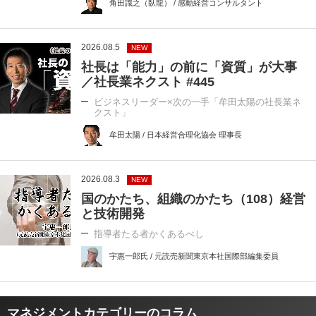
角田識之（臥龍） / 感動経営コンサルタント
2026.08.5
NEW
社長は「能力」の前に「資質」が大事
／社長業ネクスト #445
ビジネスリーダー×次の一手「牟田太陽の社長業ネ
クスト」
牟田太陽 / 日本経営合理化協会 理事長
2026.08.3
NEW
国のかたち、組織のかたち（108）経営
と技術開発
指導者たる者かくあるべし
宇惠一郎氏 / 元読売新聞東京本社国際部編集委員
マネジメントカテゴリーのコラム