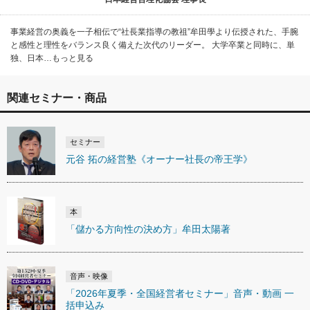
事業経営の奥義を一子相伝で“社長業指導の教祖”牟田學より伝授された、手腕
と感性と理性をバランス良く備えた次代のリーダー。 大学卒業と同時に、単
独、日本…もっと見る
関連セミナー・商品
セミナー
元谷 拓の経営塾《オーナー社長の帝王学》
本
「儲かる方向性の決め方」牟田太陽著
音声・映像
「2026年夏季・全国経営者セミナー」音声・動画 一
括申込み