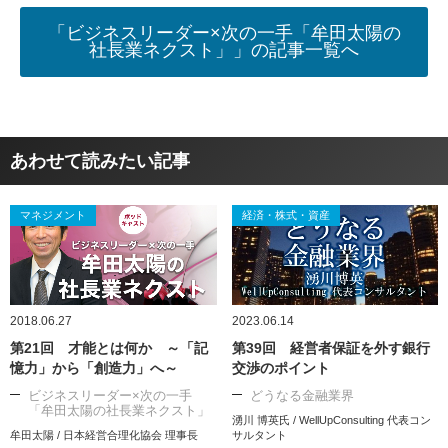
「ビジネスリーダー×次の一手「牟田太陽の
社長業ネクスト」」の記事一覧へ
あわせて読みたい記事
マネジメント
経済・株式・資産
2018.06.27
2023.06.14
第21回 才能とは何か ～「記
第39回 経営者保証を外す銀行
憶力」から「創造力」へ～
交渉のポイント
ビジネスリーダー×次の一手
どうなる金融業界
「牟田太陽の社長業ネクスト」
湧川 博英氏 / WellUpConsulting 代表コン
牟田太陽 / 日本経営合理化協会 理事長
サルタント