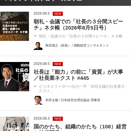
2026.08.5
NEW
朝礼・会議での「社長の３分間スピー
チ」ネタ帳（2026年8月5日号）
朝礼・会議での「社長の３分間スピーチ」ネタ帳
角田識之（臥龍） / 感動経営コンサルタント
2026.08.5
NEW
社長は「能力」の前に「資質」が大事
／社長業ネクスト #445
ビジネスリーダー×次の一手「牟田太陽の社長業ネ
クスト」
牟田太陽 / 日本経営合理化協会 理事長
2026.08.3
NEW
国のかたち、組織のかたち（108）経営