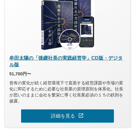
牟田太陽の「後継社長の実践経営学」CD版・デジタ
ル版
51,700円〜
曾有の変化が続く経営環境下で直面する経営課題や市場の変
化に即応するために必要な社長業の原理原則を体系化。社長
が思いのままに会社を繁栄に導く社長業必須の１５の鉄則を
披露。
open_in_new
詳細を見る