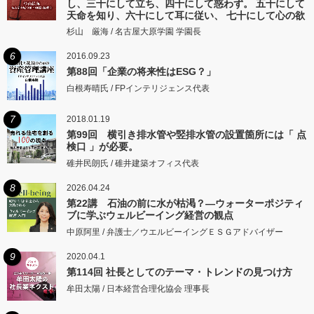
し、三十にして立ち、四十にして惑わず。 五十にして
天命を知り、六十にして耳に従い、 七十にして心の欲
するところに従いて矩をこえず。
杉山 厳海 / 名古屋大原学園 学園長
6
2016.09.23
第88回「企業の将来性はESG？」
白根寿晴氏 / FPインテリジェンス代表
7
2018.01.19
第99回 横引き排水管や竪排水管の設置箇所には「 点
検口 」が必要。
碓井民朗氏 / 碓井建築オフィス代表
8
2026.04.24
第22講 石油の前に水が枯渇？―ウォーターポジティ
ブに学ぶウェルビーイング経営の観点
中原阿里 / 弁護士／ウエルビーイングＥＳＧアドバイザー
9
2020.04.1
第114回 社長としてのテーマ・トレンドの見つけ方
牟田太陽 / 日本経営合理化協会 理事長