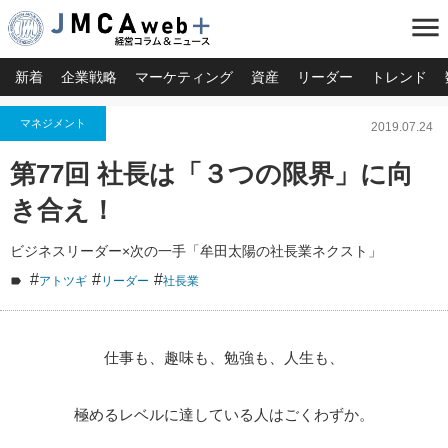
menu
新着
企業戦略
マーケティング
資産
リーダー
トレンド
マネジメント
2019.07.24
第77回 社長は「３つの限界」に向
き合え！
ビジネスリーダー×次の一手「牟田太陽の社長業ネクスト」
#
#
#
アトツギ
リーダー
社長業
仕事も、趣味も、勉強も、人生も、
極めるレベルに達している人はごくわずか。