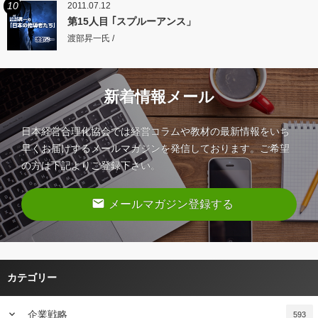
10
2011.07.12
第15人目 ｢スプルーアンス」
渡部昇一氏 /
新着情報メール
日本経営合理化協会では経営コラムや教材の最新情報をいち
早くお届けするメールマガジンを発信しております。ご希望
の方は下記よりご登録下さい。
email
メールマガジン登録する
カテゴリー
keyboard_arrow_down
企業戦略
593