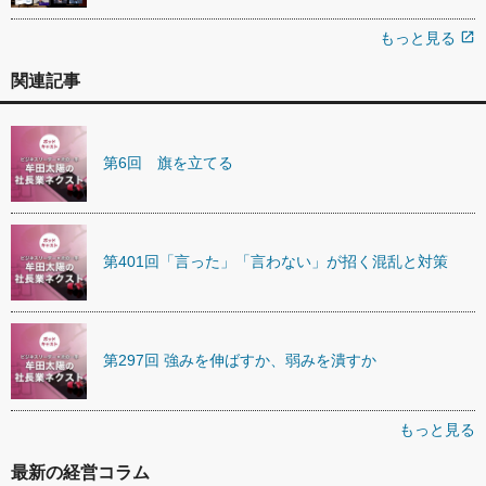
もっと見る
open_in_new
関連記事
第6回 旗を立てる
第401回「言った」「言わない」が招く混乱と対策
第297回 強みを伸ばすか、弱みを潰すか
もっと見る
最新の経営コラム