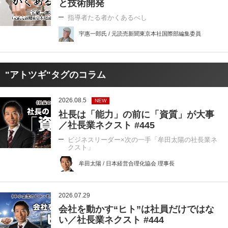
と技術開発
指導者たる者かくあるべし
宇惠一郎氏 / 元読売新聞東京本社国際部編集委員
"アトツギ"タグのコラム
2026.08.5
NEW
社長は「能力」の前に「資質」が大事
／社長業ネクスト #445
ビジネスリーダー×次の一手「牟田太陽の社長業ネ
クスト」
牟田太陽 / 日本経営合理化協会 理事長
2026.07.29
会社を動かす“ヒト”は社員だけではな
い／社長業ネクスト #444