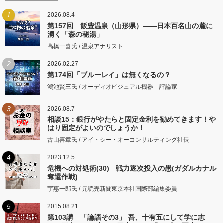
1
2026.08.4
第157回 飯豊温泉（山形県）――日本百名山の麓に
湧く「森の秘湯」
高橋一喜氏 / 温泉アナリスト
2
2026.02.27
第174回「ブルーレイ」は無くなるの？
鴻池賢三氏 / オーディオビジュアル機器 評論家
3
2026.08.7
相談15：銀行がやたらと固定金利を勧めてきます！や
はり固定がよいのでしょうか！
古山喜章氏 / アイ・シー・オーコンサルティング社長
4
2023.12.5
危機への対処術(30) 戦力逐次投入の愚(ガダルカナル
奪還作戦)
宇惠一郎氏 / 元読売新聞東京本社国際部編集委員
5
2015.08.21
第103講 「論語その3」 吾、十有五にして学に志