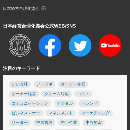
exit_to_app
日本経営合理化協会
日本経営合理化協会
公式WEB/SNS
注目のキーワード
いい会社
アトツギ
オーナー企業
オーナー経営
クレーム対応
コスト
コミュニケーション
デジタル
トレンド
ビジネスマナー
マネジメント
マーケティング
リーダー
中国古典
中小企業
中谷彰宏