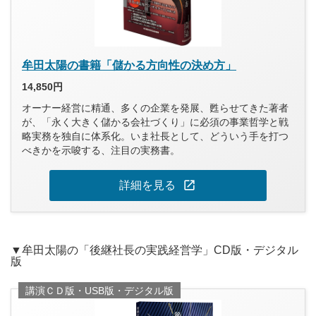
牟田太陽の書籍「儲かる方向性の決め方」
14,850円
オーナー経営に精通、多くの企業を発展、甦らせてきた著者
が、「永く大きく儲かる会社づくり」に必須の事業哲学と戦
略実務を独自に体系化。いま社長として、どういう手を打つ
べきかを示唆する、注目の実務書。
open_in_new
詳細を見る
▼牟田太陽の「後継社長の実践経営学」CD版・デジタル
版
講演ＣＤ版・USB版・デジタル版