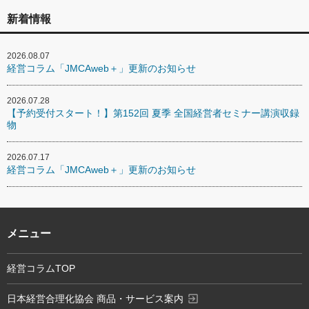
新着情報
2026.08.07
経営コラム「JMCAweb＋」更新のお知らせ
2026.07.28
【予約受付スタート！】第152回 夏季 全国経営者セミナー講演収録
物
2026.07.17
経営コラム「JMCAweb＋」更新のお知らせ
メニュー
経営コラムTOP
exit_to_app
日本経営合理化協会 商品・サービス案内