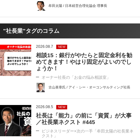
牟田太陽 / 日本経営合理化協会 理事長
"社長業"タグのコラム
2026.08.7
NEW
相談15：銀行がやたらと固定金利を勧
めてきます！やはり固定がよいのでし
ょうか！
オーナー社長の「お金の悩み相談室」
古山喜章氏 / アイ・シー・オーコンサルティング社長
2026.08.5
NEW
社長は「能力」の前に「資質」が大事
／社長業ネクスト #445
ビジネスリーダー×次の一手「牟田太陽の社長業ネ
クスト」