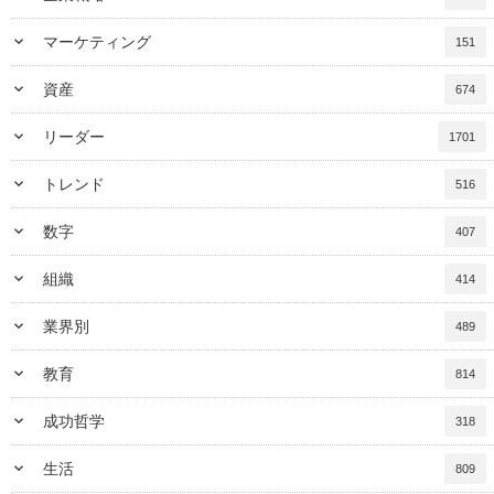
keyboard_arrow_down
マーケティング
151
keyboard_arrow_down
資産
674
keyboard_arrow_down
リーダー
1701
keyboard_arrow_down
トレンド
516
keyboard_arrow_down
数字
407
keyboard_arrow_down
組織
414
keyboard_arrow_down
業界別
489
keyboard_arrow_down
教育
814
keyboard_arrow_down
成功哲学
318
keyboard_arrow_down
生活
809