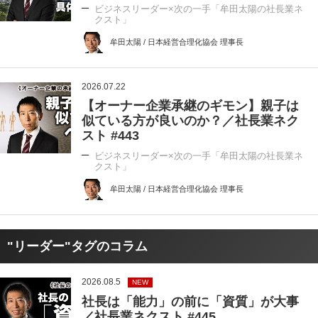
ビジネスリーダー×次の一手「牟田太陽の社長業ネ
クスト」
牟田太陽 / 日本経営合理化協会 理事長
2026.07.22
【オーナー企業承継のギモン】親子は
似ている方が良いのか？／社長業ネク
スト #443
ビジネスリーダー×次の一手「牟田太陽の社長業ネ
クスト」
牟田太陽 / 日本経営合理化協会 理事長
"リーダー"タグのコラム
2026.08.5
NEW
社長は「能力」の前に「資質」が大事
／社長業ネクスト #445