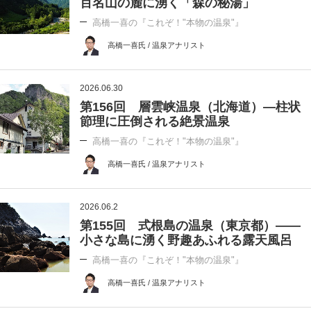
百名山の麓に湧く「森の秘湯」
高橋一喜の『これぞ！"本物の温泉"』
高橋一喜氏 / 温泉アナリスト
2026.06.30
第156回 層雲峡温泉（北海道）―柱状
節理に圧倒される絶景温泉
高橋一喜の『これぞ！"本物の温泉"』
高橋一喜氏 / 温泉アナリスト
2026.06.2
第155回 式根島の温泉（東京都）――
小さな島に湧く野趣あふれる露天風呂
高橋一喜の『これぞ！"本物の温泉"』
高橋一喜氏 / 温泉アナリスト