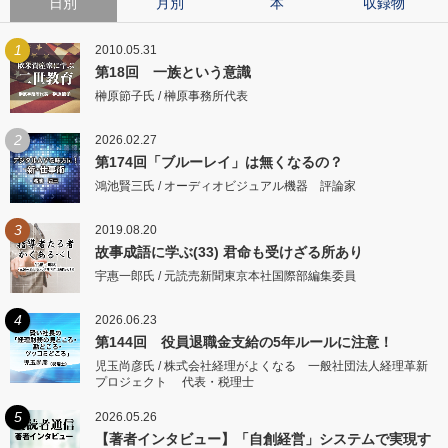
日別
月別
本
収録物
1
2010.05.31
第18回 一族という意識
榊原節子氏 / 榊原事務所代表
2
2026.02.27
第174回「ブルーレイ」は無くなるの？
鴻池賢三氏 / オーディオビジュアル機器 評論家
3
2019.08.20
故事成語に学ぶ(33) 君命も受けざる所あり
宇惠一郎氏 / 元読売新聞東京本社国際部編集委員
4
2026.06.23
第144回 役員退職金支給の5年ルールに注意！
児玉尚彦氏 / 株式会社経理がよくなる 一般社団法人経理革新
プロジェクト 代表・税理士
5
2026.05.26
【著者インタビュー】「自創経営」システムで実現す