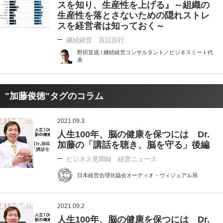
スを知り、生産性を上げる』～組織の
生産性を落とさないための隠れストレ
スを経営者は知っておく～
継続経営 百話百行
野田宜成 / 継続経営コンサルタント／ビジネスミート代
表
"加藤俊徳"タグのコラム
2021.09.3
人生100年、脳の健康を保つには Dr.
加藤の「講話を聴き、脳を守る」後編
ビジネス見聞録 経営ニュース
日本経営合理化協会オーディオ・ヴィジュアル局
2021.09.2
人生100年、脳の健康を保つには Dr.