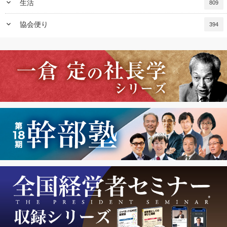
keyboard_arrow_down
生活
809
keyboard_arrow_down
協会便り
394