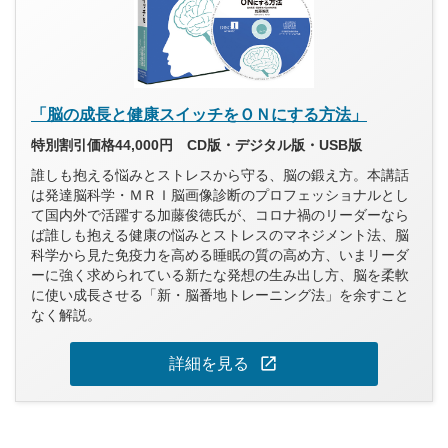
「脳の成長と健康スイッチをＯＮにする方法」
特別割引価格44,000円 CD版・デジタル版・USB版
誰しも抱える悩みとストレスから守る、脳の鍛え方。本講話
は発達脳科学・ＭＲＩ脳画像診断のプロフェッショナルとし
て国内外で活躍する加藤俊徳氏が、コロナ禍のリーダーなら
ば誰しも抱える健康の悩みとストレスのマネジメント法、脳
科学から見た免疫力を高める睡眠の質の高め方、いまリーダ
ーに強く求められている新たな発想の生み出し方、脳を柔軟
に使い成長させる「新・脳番地トレーニング法」を余すこと
なく解説。
open_in_new
詳細を見る