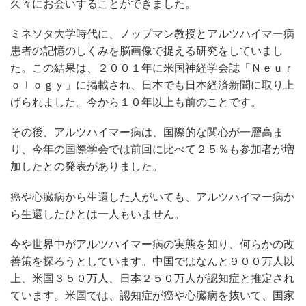
久々にお会いすることができました。
ミネソタ大学時代に、ノップマン教授とアルツハイマー病
患者の記憶のしくみを脳画像で捉える研究をしていまし
た。この結果は、２００１年に米国神経学会誌「Ｎｅｕｒ
ｏｌｏｇｙ」に掲載され、日本でも日本経済新聞に取り上
げられました。今から１０年以上も前のことです。
その後、アルツハイマー病は、国際的な関心が一層高ま
り、今年の国際学会では前回に比べて２５％も参加者が増
加したとの発表がありました。
癌や心臓病から生還した人がいても、アルツハイマー病か
ら生還したひとは一人もいません。
今や世界中がアルツハイマー病の実態を知り、何らかの改
善策を探ろうとしています。中国ではなんと９００万人以
上、米国３５０万人、日本２５０万人が認知症と推定され
ています。米国では、認知症が癌や心臓病を抜いて、国家