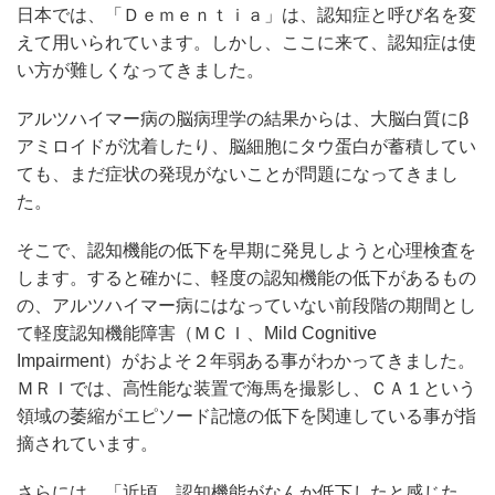
日本では、「Ｄｅｍｅｎｔｉａ」は、認知症と呼び名を変
えて用いられています。しかし、ここに来て、認知症は使
い方が難しくなってきました。
アルツハイマー病の脳病理学の結果からは、大脳白質にβ
アミロイドが沈着したり、脳細胞にタウ蛋白が蓄積してい
ても、まだ症状の発現がないことが問題になってきまし
た。
そこで、認知機能の低下を早期に発見しようと心理検査を
します。すると確かに、軽度の認知機能の低下があるもの
の、アルツハイマー病にはなっていない前段階の期間とし
て軽度認知機能障害（ＭＣＩ、Mild Cognitive
Impairment）がおよそ２年弱ある事がわかってきました。
ＭＲＩでは、高性能な装置で海馬を撮影し、ＣＡ１という
領域の萎縮がエピソード記憶の低下を関連している事が指
摘されています。
さらには、「近頃、認知機能がなんか低下したと感じた