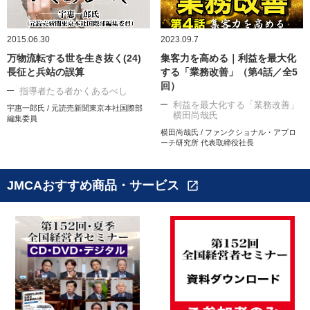
2015.06.30
2023.09.7
万物流転する世を生き抜く(24)
集客力を高める｜利益を最大化
長征と兵站の誤算
する「業務改善」（第4話／全5
回）
指導者たる者かくあるべし
利益を最大化する「業務改善」
宇惠一郎氏 / 元読売新聞東京本社国際部
横田尚哉氏
編集委員
横田尚哉氏 / ファンクショナル・アプロ
ーチ研究所 代表取締役社長
JMCAおすすめ商品・サービス
open_in_new