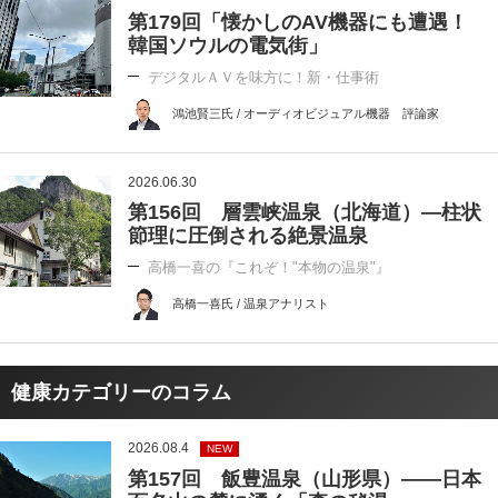
第179回「懐かしのAV機器にも遭遇！
韓国ソウルの電気街」
デジタルＡＶを味方に！新・仕事術
鴻池賢三氏 / オーディオビジュアル機器 評論家
2026.06.30
第156回 層雲峡温泉（北海道）―柱状
節理に圧倒される絶景温泉
高橋一喜の『これぞ！"本物の温泉"』
高橋一喜氏 / 温泉アナリスト
健康カテゴリーのコラム
2026.08.4
NEW
第157回 飯豊温泉（山形県）――日本