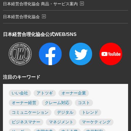
exit_to_app
日本経営合理化協会 商品・サービス案内
exit_to_app
日本経営合理化協会
日本経営合理化協会
公式WEB/SNS
注目のキーワード
いい会社
アトツギ
オーナー企業
オーナー経営
クレーム対応
コスト
コミュニケーション
デジタル
トレンド
ビジネスマナー
マネジメント
マーケティング