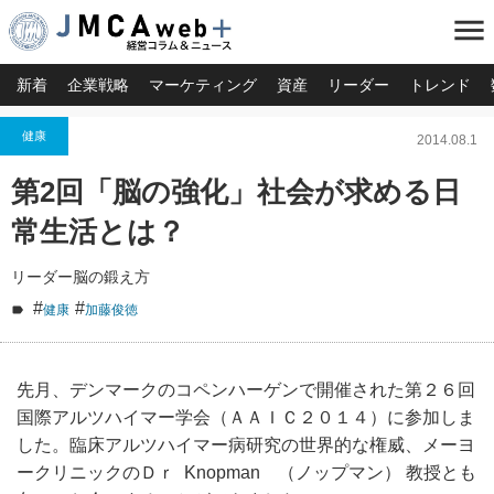
menu
新着
企業戦略
マーケティング
資産
リーダー
トレンド
健康
2014.08.1
第2回「脳の強化」社会が求める日
常生活とは？
リーダー脳の鍛え方
#
#
健康
加藤俊徳
先月、デンマークのコペンハーゲンで開催された第２６回
国際アルツハイマー学会（ＡＡＩＣ２０１４）に参加しま
した。臨床アルツハイマー病研究の世界的な権威、メーヨ
ークリニックのＤｒ Knopman （ノップマン） 教授とも