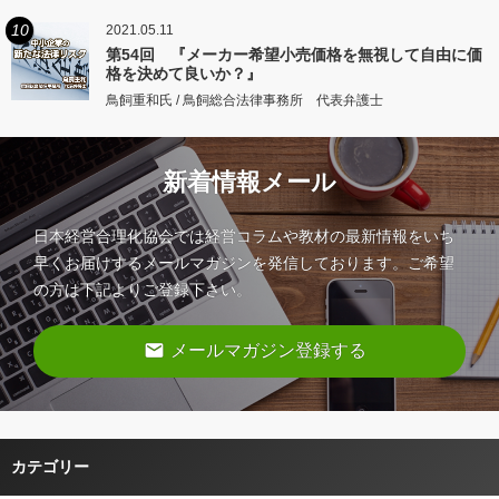
10
2021.05.11
第54回 『メーカー希望小売価格を無視して自由に価
格を決めて良いか？』
鳥飼重和氏 / 鳥飼総合法律事務所 代表弁護士
新着情報メール
日本経営合理化協会では経営コラムや教材の最新情報をいち
早くお届けするメールマガジンを発信しております。ご希望
の方は下記よりご登録下さい。
email
メールマガジン登録する
カテゴリー