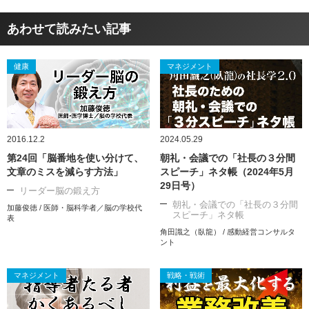
あわせて読みたい記事
健康
マネジメント
2016.12.2
2024.05.29
第24回「脳番地を使い分けて、
朝礼・会議での「社長の３分間
文章のミスを減らす方法」
スピーチ」ネタ帳（2024年5月
29日号）
リーダー脳の鍛え方
朝礼・会議での「社長の３分間
加藤俊徳 / 医師・脳科学者／脳の学校代
スピーチ」ネタ帳
表
角田識之（臥龍） / 感動経営コンサルタ
ント
マネジメント
戦略・戦術