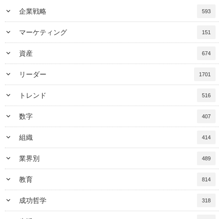
keyboard_arrow_down
企業戦略
593
keyboard_arrow_down
マーケティング
151
keyboard_arrow_down
資産
674
keyboard_arrow_down
リーダー
1701
keyboard_arrow_down
トレンド
516
keyboard_arrow_down
数字
407
keyboard_arrow_down
組織
414
keyboard_arrow_down
業界別
489
keyboard_arrow_down
教育
814
keyboard_arrow_down
成功哲学
318