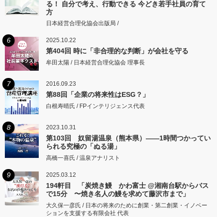
る！ 自分で考え、行動できる 今どき若手社員の育て
方
日本経営合理化協会出版局 /
6
2025.10.22
第404回 時に「非合理的な判断」が会社を守る
牟田太陽 / 日本経営合理化協会 理事長
7
2016.09.23
第88回「企業の将来性はESG？」
白根寿晴氏 / FPインテリジェンス代表
8
2023.10.31
第103回 奴留湯温泉（熊本県）――1時間つかってい
られる究極の「ぬる湯」
高橋一喜氏 / 温泉アナリスト
9
2025.03.12
194軒目 「炭焼き鰻 かわ富士 @湘南台駅からバス
で15分 〜焼き名人の鰻を求めて藤沢市まで」
大久保一彦氏 / 日本の将来のために創業・第二創業・イノベー
ションを支援する有限会社 代表