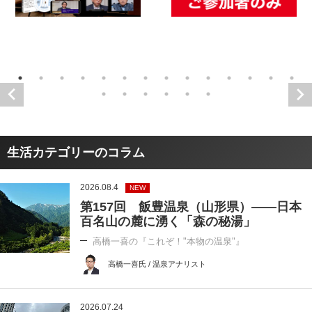
生活カテゴリーのコラム
2026.08.4
NEW
第157回 飯豊温泉（山形県）――日本
百名山の麓に湧く「森の秘湯」
高橋一喜の『これぞ！"本物の温泉"』
高橋一喜氏 / 温泉アナリスト
2026.07.24