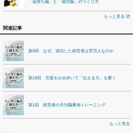
「金持ち脳」と「成功脳」のつくり方
もっと見る
open_in_new
関連記事
第9回 なぜ、成功した経営者は苦労人なのか
第16回 言葉をかみ砕いて「伝える力」を磨く
第1回 経営者の月刊脳番地トレーニング
もっと見る