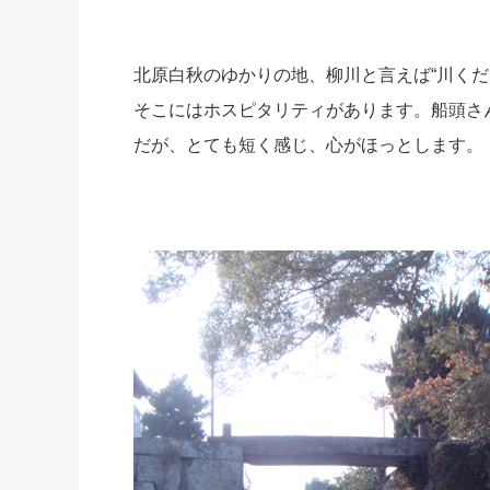
社長の右
酒井英之
北原白秋のゆかりの地、柳川と言えば“川くだ
そこにはホスピタリティがあります。船頭さ
だが、とても短く感じ、心がほっとします。