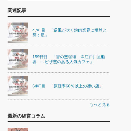
関連記事
47軒目 「逆風が吹く焼肉業界に燦然と
輝く星」
159軒目 「雪の窯珈琲 ＠江戸川区船
堀 ～ピザ窯のある人気カフェ」
64軒目 「原価率60％以上の凄い店」
もっと見る
最新の経営コラム