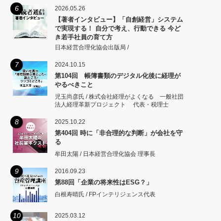
6
2026.05.26
【著者インタビュー】「自創経営」システム
で実現する！ 自分で考え、行動できる 今ど
き若手社員の育て方
日本経営合理化協会出版局 /
7
2024.10.15
第104回 帳簿書類のデジタル化後に経理が
やるべきこと
児玉尚彦氏 / 株式会社経理がよくなる 一般社団
法人経理革新プロジェクト 代表・税理士
8
2025.10.22
第404回 時に「非合理的な判断」が会社を守
る
牟田太陽 / 日本経営合理化協会 理事長
9
2016.09.23
第88回「企業の将来性はESG？」
白根寿晴氏 / FPインテリジェンス代表
10
2025.03.12