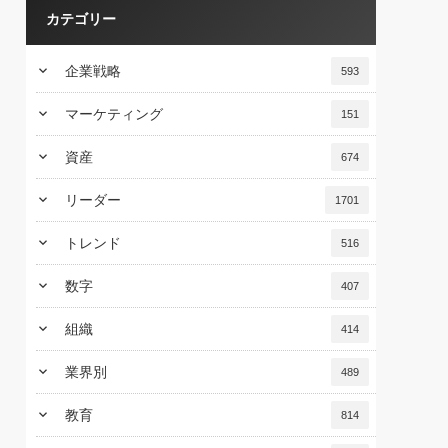
カテゴリー
keyboard_arrow_down
企業戦略
593
keyboard_arrow_down
マーケティング
151
keyboard_arrow_down
資産
674
keyboard_arrow_down
リーダー
1701
keyboard_arrow_down
トレンド
516
keyboard_arrow_down
数字
407
keyboard_arrow_down
組織
414
keyboard_arrow_down
業界別
489
keyboard_arrow_down
教育
814