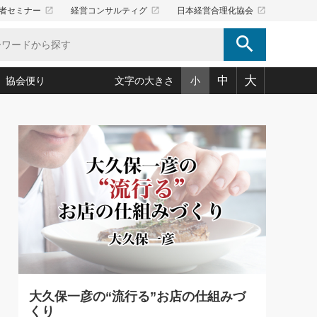
launch
launch
launch
者セミナー
経営コンサルティグ
日本経営合理化協会
search
大
中
協会便り
文字の大きさ
小
5)
況は会社守成の好機(38)
ころ心平の ──社長のための「か・ら・だマネジメント」
「愛読者通信」著者インタビュー(44)
34)
思われる 気配りの達人(127)
人間力の磨き方」(86)
ビジネス見聞録 経営ニュース(100)
タルＡＶを味方に！新・仕事術(180)
0)
り(210)
(92)
え 東洋思想に学ぶ経営学(132)
作間信司の経営無形庵(けいえいむぎょうあん)(166)
ー脳の鍛え方(32)
もっとみる
026.08.5
)
識(57)
指導者たち」(32)
経営セミナー情報局(1)
86回 「言葉狩り」
ンを楽しむ基礎レッスン(12)
ーイング経営入
教育の決め手(203)
略”(30)
繁栄への着眼点 牟田太陽(76)
！社長が読むべき今月の4冊(88)
て」(38)
講話を聞いて学ぼう 実学・耳学・磨く「ミミガク」のすすめ
で楽しむ読書術(162)
(7)
ランク上の手紙・メール術(100)
「氣」(30)
大久保一彦の“流行る”お店の仕組みづ
ミどこ
00)
くり
スポーツ・ビジネスに学ぶ心理学(98)