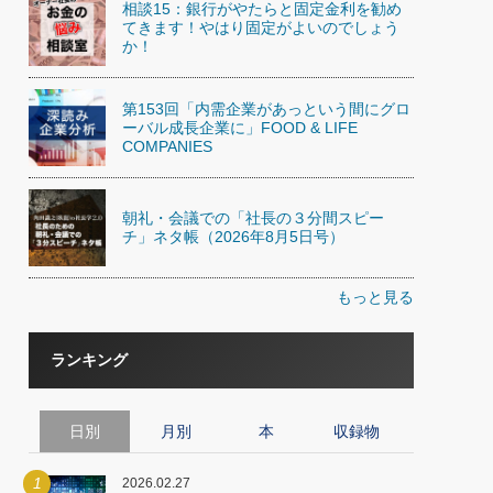
相談15：銀行がやたらと固定金利を勧め
てきます！やはり固定がよいのでしょう
か！
第153回「内需企業があっという間にグロ
ーバル成長企業に」FOOD & LIFE
COMPANIES
朝礼・会議での「社長の３分間スピー
チ」ネタ帳（2026年8月5日号）
もっと見る
ランキング
日別
月別
本
収録物
1
2026.02.27