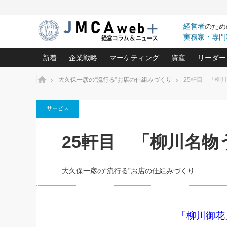
経営者
のため
実務家・専門
新着
企業戦略
マーケティング
資産
リーダー
ホーム
大久保一彦の“流行る”お店の仕組みづくり
25軒目 「柳
中小企業の「１位づくり」戦略(96)
ネット戦略成功の秘訣 圧倒的に儲か
あなたの会社と資
オンリ
サービス
利益を最大化する「業務改善」横田尚哉氏(5)
ビジネスを一瞬で制する！一流グロ
どうなる金融業界
ビジネ
る“社長の戦略印象リスクマネジメント
(446)
強い会社を築く ビジネス・クリニック(240)
中国経済の最新動
25軒目 「柳川名物
ロングセラーの玉手箱(9)
ピョー
2026.08.7
2026.08.7
日本レーザー「人を大切にしながら利益を上げ
事業承継の前に
相談15：銀行がやたらと固定金
第153回「内需企業があっと
(3)
大復活＆快進撃！ユニバーサルスタ
きたいコト(12)
指導者た
利を勧めてきます！やはり固定
う間にグローバル成長企業に
は(5)
がよいのでしょうか！
FOOD & LIFE COMPANIES
大久保一彦の“流行る”お店の仕組みづくり
武器としてのM&A入門(3)
会社と社長のため
朝礼・
最高の自分を表現する 成功イメージ戦
社長のための“儲かる通販”戦略視点(151)
深読み企業分析(1
楠木建の
酒井光雄 成功事例に学ぶ繁栄企業の
継続経営 百話百行(85)
次もあ
「柳川御花
野田久美子 香港ビジネス成功法(10)
社長の口