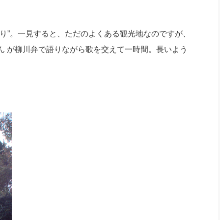
社長のための“全員営業”(30
腕をつくる 人と組織を動かす(200)
銀行交渉はこうしなさい！(12)
高橋一
行動科学マネジメント(5)
の社長のビジョン実現道場(10)
り”。一見すると、ただのよくある観光地なのですが、
ん が柳川弁で語りながら歌を交えて一時間。長いよう