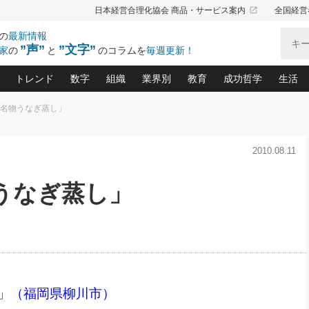
launch
日本経営合理化協会 商品・サービス案内
全国経営
の
最新情報
”声”
”文字”
家
の
と
のコラムを
毎週更新！
トレンド
数字
組織
業界別
教育
成功哲学
生活
川名物うなぎ蒸し」
る仕組みづくり講座(12)
産を守る一手(171)
ーワンで勝ち残る企業風土づくり(54)
《ニューヨーク発》ビジネスリーダーの先読み: 最新トレンド
オーナー社長の「お金の悩み相談室」(15)
「賃金の誤解」(135)
なぜ、トヨタ式で会社が伸びるのか？(
“出来る”管理職の条件(62)
中国哲学に学ぶ 不
おの
と戦略拠点(9)
(50)
2010.08.11
ーバル経営者は知ってい
(39)
スリーダー×次の一手「牟田太陽の社長業ネクスト」
おカネが残る決算書にするために、やっておきたいこと(
中小企業の新たな法律リスク(178)
売れる住宅を創る 100の視点(100)
あなただからお願いしたいと
令和時代の「社長の
”(9)
「社長の繁盛トレンド通信」(90)
デジ
向(204)
会社を守り抜くための緊急対策(100)
職場の生産性を下げるハラスメントの予防策(1
大久保一彦の“流行る”お店の仕組みづく
クレーム対応 実践マニュアル
先人の名句名言の教
うなぎ蒸し」
トル・F・グジバチの『経営戦略の新常識』(12)
北村森の「今月のヒット商品」(109)
リーダ
2026.08.5
2
る経営」の極意
、決めておきたい、知っておきたい、やってお
強い決算書の会社はココが違う！(36)
賃金決定の定石(68)
柿内幸夫─社長のための現場改善(174
クレーム対応の新知識と新常
渡部昇一の「日本の
い
第109話 伝統的産品を21世紀
第
ジオジャパンの成功要因と
る者かくあるべし(635)
次の売れ筋をつかむ術(102)
ワイ
」
に生かし切る！
損益分岐点を下げる、Ｐ／Ｌ不況時代の新戦略(12)
顧客・社員・社会から支持される「ウェルビ
デキル社員に育てる！ 社員
経営に活かす“十八史
の資産管理講座(95)
会議での「社長の３分間スピーチ」ネタ帳(159)
社長のメシの種 4.0(206)
門」(23)
必読
2026.08.5
新・会計経営と実学(37)
東川鷹年の「中小企業の人育
略(77)
53)
「経営知になる考え方」(57)
眼と耳
朝礼・会議での「社長の３分間
決算書の“見える化”術(12)
業績アップにつながる！ワン
スピーチ」ネタ帳（2026年8月5
ブランド戦略(39)
日号）
なたにお願いしたいと思われる「一流の仕事術」(28)
社長の
」（福岡県柳川市）
賢い社長の「経理財務の見どころ・勘どころ・ツッコ
欧米資産家に学ぶ二世教育(1
ぐせ経営哲学(100)
ろ」(149)
米国