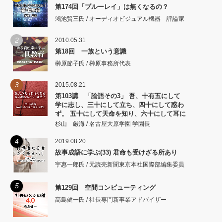
第174回「ブルーレイ」は無くなるの？
鴻池賢三氏 / オーディオビジュアル機器 評論家
2
2010.05.31
第18回 一族という意識
榊原節子氏 / 榊原事務所代表
3
2015.08.21
第103講 「論語その3」 吾、十有五にして
学に志し、三十にして立ち、四十にして惑わ
ず。 五十にして天命を知り、六十にして耳に
従い、 七十にして心の欲するところに従いて
杉山 厳海 / 名古屋大原学園 学園長
矩をこえず。
4
2019.08.20
故事成語に学ぶ(33) 君命も受けざる所あり
宇惠一郎氏 / 元読売新聞東京本社国際部編集委員
5
第129回 空間コンピューティング
高島健一氏 / 社長専門新事業アドバイザー