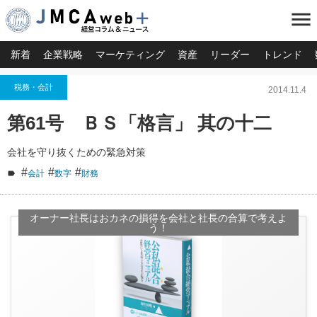
menu
新着
企業戦略
マーケティング
資産
リーダー
トレンド
税務・会計
2014.11.4
第61号 ＢＳ「格言」 其の十二
会社を守り抜くための緊急対策
#
#
#
会計
数字
財務
オーナー社長はおカネの損得を会社と社長の合算で考えよ
う！