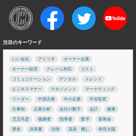
注目のキーワード
いい会社
アトツギ
オーナー企業
オーナー経営
クレーム対応
コスト
コミュニケーション
デジタル
トレンド
ビジネスマナー
マネジメント
マーケティング
リーダー
中国古典
中小企業
中谷彰宏
仕事術
企業分析
会社の数字
会計
健康
児玉尚彦
後継者
指導者
数字
新将命
歴史
決算書
法律
温泉 癒し
牟田太陽