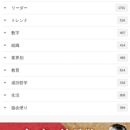
keyboard_arrow_down
リーダー
1701
keyboard_arrow_down
トレンド
516
keyboard_arrow_down
数字
407
keyboard_arrow_down
組織
414
keyboard_arrow_down
業界別
489
keyboard_arrow_down
教育
814
keyboard_arrow_down
成功哲学
318
keyboard_arrow_down
生活
809
keyboard_arrow_down
協会便り
394