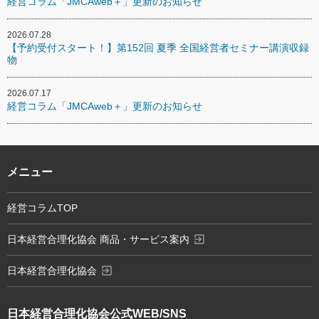
経営コラム「JMCAweb＋」更新のお知らせ
2026.07.28
【予約受付スタート！】第152回 夏季 全国経営者セミナー講演収録
物
2026.07.17
経営コラム「JMCAweb＋」更新のお知らせ
メニュー
経営コラムTOP
exit_to_app
日本経営合理化協会 商品・サービス案内
exit_to_app
日本経営合理化協会
日本経営合理化協会
公式WEB/SNS