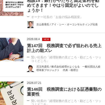
相談15：銀行がやたらと固定金利を勧
めてきます！やはり固定がよいのでし
ょうか！
オーナー社長の「お金の悩み相談室」
古山喜章氏 / アイ・シー・オーコンサルティング社長
2026.08.4
NEW
第147回 税務調査で必ず狙われる売上
計上の期ズレ
賢い社長の「経理財務の見どころ・勘どころ・ツッ
コミどころ」
児玉尚彦氏 / 株式会社経理がよくなる 一般社団法人経
理革新プロジェクト 代表・税理士
2026.07.21
第146回 税務調査における証憑書類の
重要性
賢い社長の「経理財務の見どころ・勘どころ・ツッ
コミどころ」