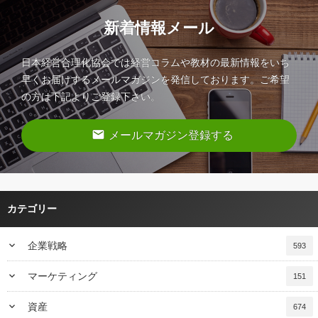
新着情報メール
日本経営合理化協会では経営コラムや教材の最新情報をいち
早くお届けするメールマガジンを発信しております。ご希望
の方は下記よりご登録下さい。
email
メールマガジン登録する
カテゴリー
keyboard_arrow_down
企業戦略
593
keyboard_arrow_down
マーケティング
151
keyboard_arrow_down
資産
674