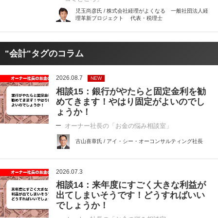
児玉尚彦氏 / 株式会社経理がよくなる 一般社団法人経
理革新プロジェクト 代表・税理士
"会計"タグのコラム
2026.08.7
NEW
相談15：銀行がやたらと固定金利を勧
めてきます！やはり固定がよいのでし
ょうか！
オーナー社長の「お金の悩み相談室」
古山喜章氏 / アイ・シー・オーコンサルティング社長
2026.07.3
相談14：来年度にすごく大きな利益が
出てしまいそうです！どうすればいい
でしょうか！