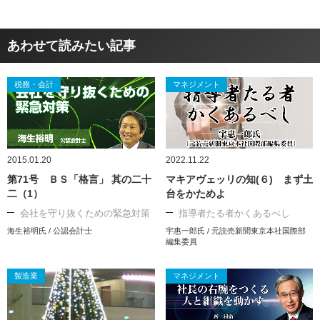
あわせて読みたい記事
税務・会計
マネジメント
2015.01.20
2022.11.22
第71号 ＢＳ「格言」 其の二十
マキアヴェッリの知(６) まず土
二（1）
台をかためよ
会社を守り抜くための緊急対策
指導者たる者かくあるべし
海生裕明氏 / 公認会計士
宇惠一郎氏 / 元読売新聞東京本社国際部
編集委員
製造業
マネジメント