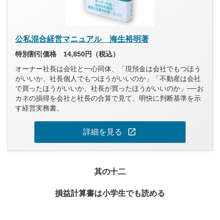
公私混合経営マニュアル 海生裕明著
特別割引価格 14,850円（税込）
オーナー社長は会社と一心同体、「現預金は会社でもつほう
がいいか、社長個人でもつほうがいいのか」「不動産は会社
で買ったほうがいいか、社長が買ったほうがいいのか」──お
カネの損得を会社と社長の合算で見て、明快に判断基準を示
す経営実務書。
open_in_new
詳細を見る
其の十二
損益計算書は小学生でも読める