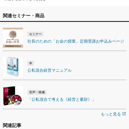
関連セミナー・商品
セミナー
社長のための「お金の授業」定期受講お申込みページ
本
公私混合経営マニュアル
音声・映像
「公私混合で考える《経営と蓄財》」
もっと見る
open_in_new
関連記事