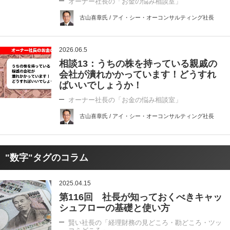
オーナー社長の「お金の悩み相談室」
古山喜章氏 / アイ・シー・オーコンサルティング社長
2026.06.5
相談13：うちの株を持っている親戚の
会社が潰れかかっています！どうすれ
ばいいでしょうか！
オーナー社長の「お金の悩み相談室」
古山喜章氏 / アイ・シー・オーコンサルティング社長
"数字"タグのコラム
2025.04.15
第116回 社長が知っておくべきキャッ
シュフローの基礎と使い方
賢い社長の「経理財務の見どころ・勘どころ・ツッ