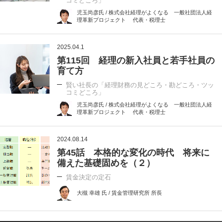
コミどころ」
児玉尚彦氏 / 株式会社経理がよくなる 一般社団法人経
理革新プロジェクト 代表・税理士
2025.04.1
第115回 経理の新入社員と若手社員の
育て方
賢い社長の「経理財務の見どころ・勘どころ・ツッ
コミどころ」
児玉尚彦氏 / 株式会社経理がよくなる 一般社団法人経
理革新プロジェクト 代表・税理士
2024.08.14
第45話 本格的な変化の時代 将来に
備えた基礎固めを（２）
賃金決定の定石
大槻 幸雄 氏 / 賃金管理研究所 所長