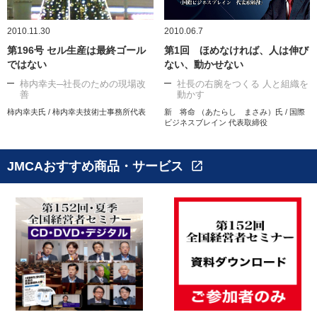
2010.11.30
2010.06.7
第196号 セル生産は最終ゴール
第1回 ほめなければ、人は伸び
ではない
ない、動かせない
柿内幸夫─社長のための現場改
社長の右腕をつくる 人と組織を
善
動かす
柿内幸夫氏 / 柿内幸夫技術士事務所代表
新 将命 （あたらし まさみ）氏 / 国際
ビジネスブレイン 代表取締役
JMCAおすすめ商品・サービス
open_in_new