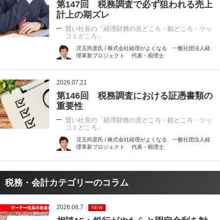
第147回 税務調査で必ず狙われる売上
計上の期ズレ
賢い社長の「経理財務の見どころ・勘どころ・ツッ
コミどころ」
児玉尚彦氏 / 株式会社経理がよくなる 一般社団法人経
理革新プロジェクト 代表・税理士
2026.07.21
第146回 税務調査における証憑書類の
重要性
賢い社長の「経理財務の見どころ・勘どころ・ツッ
コミどころ」
児玉尚彦氏 / 株式会社経理がよくなる 一般社団法人経
理革新プロジェクト 代表・税理士
税務・会計カテゴリーのコラム
2026.08.7
NEW