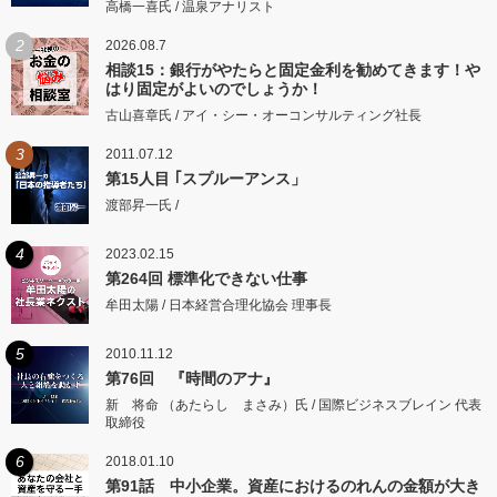
高橋一喜氏 / 温泉アナリスト
2
2026.08.7
相談15：銀行がやたらと固定金利を勧めてきます！や
はり固定がよいのでしょうか！
古山喜章氏 / アイ・シー・オーコンサルティング社長
3
2011.07.12
第15人目 ｢スプルーアンス」
渡部昇一氏 /
4
2023.02.15
第264回 標準化できない仕事
牟田太陽 / 日本経営合理化協会 理事長
5
2010.11.12
第76回 『時間のアナ』
新 将命 （あたらし まさみ）氏 / 国際ビジネスブレイン 代表
取締役
6
2018.01.10
第91話 中小企業。資産におけるのれんの金額が大き