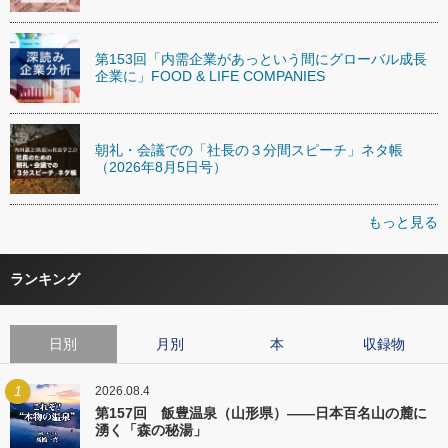
第153回「内需企業があっという間にグローバル成長
企業に」FOOD & LIFE COMPANIES
朝礼・会議での「社長の３分間スピーチ」ネタ帳
（2026年8月5日号）
もっと見る
ランキング
日別
月別
本
収録物
1
2026.08.4
第157回 飯豊温泉（山形県）――日本百名山の麓に
湧く「森の秘湯」