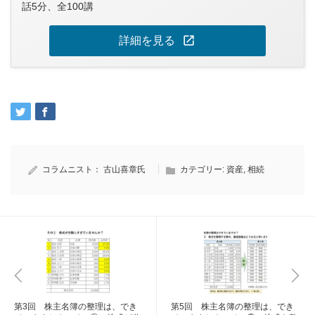
話5分、全100講
open_in_new
詳細を見る
コラムニスト：
古山喜章氏
カテゴリー:
資産
,
相続
第3回 株主名簿の整理は、でき
第5回 株主名簿の整理は、でき