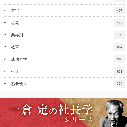
keyboard_arrow_down
数字
407
keyboard_arrow_down
組織
414
keyboard_arrow_down
業界別
489
keyboard_arrow_down
教育
814
keyboard_arrow_down
成功哲学
318
keyboard_arrow_down
生活
809
keyboard_arrow_down
協会便り
394