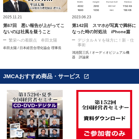
2025.11.21
2023.06.23
第67回 悪い報告が上がってこ
第142回 スマホが写真で満杯に
ないのは社風を疑うこと
なった時の対処法 iPhone篇
繁栄への着眼点 牟田太陽
デジタルＡＶを味方に！新・仕
事術
牟田太陽 / 日本経営合理化協会 理事長
鴻池賢三氏 / オーディオビジュアル機
器 評論家
JMCAおすすめ商品・サービス
open_in_new