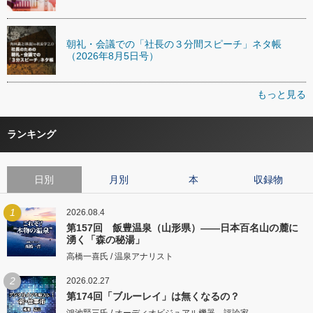
朝礼・会議での「社長の３分間スピーチ」ネタ帳
（2026年8月5日号）
もっと見る
ランキング
日別
月別
本
収録物
1
2026.08.4
第157回 飯豊温泉（山形県）――日本百名山の麓に
湧く「森の秘湯」
高橋一喜氏 / 温泉アナリスト
2
2026.02.27
第174回「ブルーレイ」は無くなるの？