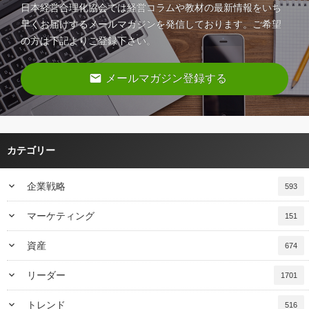
日本経営合理化協会では経営コラムや教材の最新情報をいち
早くお届けするメールマガジンを発信しております。ご希望
の方は下記よりご登録下さい。
email
メールマガジン登録する
カテゴリー
keyboard_arrow_down
企業戦略
593
keyboard_arrow_down
マーケティング
151
keyboard_arrow_down
資産
674
keyboard_arrow_down
リーダー
1701
keyboard_arrow_down
トレンド
516