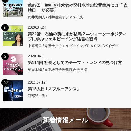
第99回 横引き排水管や竪排水管の設置箇所には「 点
検口 」が必要。
碓井民朗氏 / 碓井建築オフィス代表
8
2026.04.24
第22講 石油の前に水が枯渇？―ウォーターポジティ
ブに学ぶウェルビーイング経営の観点
中原阿里 / 弁護士／ウエルビーイングＥＳＧアドバイザー
9
2020.04.1
第114回 社長としてのテーマ・トレンドの見つけ方
牟田太陽 / 日本経営合理化協会 理事長
10
2011.07.12
第15人目 ｢スプルーアンス」
渡部昇一氏 /
新着情報メール