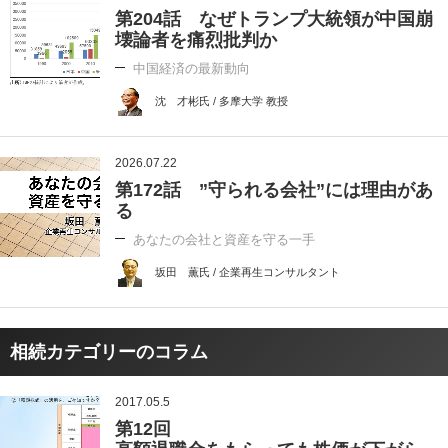
第204話 なぜトランプ大統領が中国崩
壊論者を痛烈批判か
中国経済の最新動向
沈 才彬氏 / 多摩大学 教授
2026.07.22
第172話 ”守られる会社”には理由があ
る
あなたの会社と資産を守る一手
坂田 薫氏 / 企業再生コンサルタント
相続カテゴリーのコラム
2017.05.5
第12回