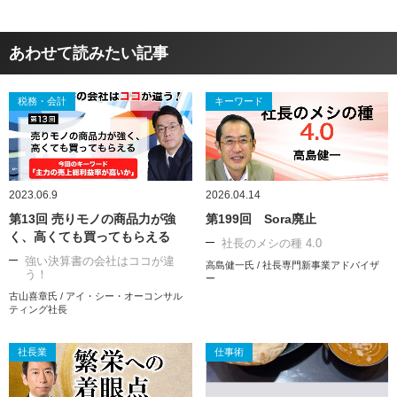
あわせて読みたい記事
税務・会計
キーワード
2023.06.9
2026.04.14
第13回 売りモノの商品力が強
第199回 Sora廃止
く、高くても買ってもらえる
社長のメシの種 4.0
強い決算書の会社はココが違
高島健一氏 / 社長専門新事業アドバイザ
う！
ー
古山喜章氏 / アイ・シー・オーコンサル
ティング社長
社長業
仕事術