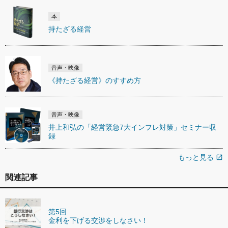
本
持たざる経営
音声・映像
《持たざる経営》のすすめ方
音声・映像
井上和弘の「経営緊急7大インフレ対策」セミナー収
録
もっと見る
open_in_new
関連記事
第5回
金利を下げる交渉をしなさい！