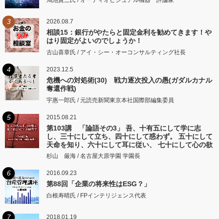
鴻池賢三氏 / オーディオビジュアル機器 評論家
3
2026.08.7
相談15：銀行がやたらと固定金利を勧めてきます！や
はり固定がよいのでしょうか！
古山喜章氏 / アイ・シー・オーコンサルティング社長
4
2023.12.5
危機への対処術(30) 戦力逐次投入の愚(ガダルカナル
奪還作戦)
宇惠一郎氏 / 元読売新聞東京本社国際部編集委員
5
2015.08.21
第103講 「論語その3」 吾、十有五にして学に志
し、三十にして立ち、四十にして惑わず。 五十にして
天命を知り、六十にして耳に従い、 七十にして心の欲
するところに従いて矩をこえず。
杉山 厳海 / 名古屋大原学園 学園長
6
2016.09.23
第88回「企業の将来性はESG？」
白根寿晴氏 / FPインテリジェンス代表
7
2018.01.19