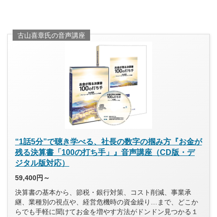
古山喜章氏の音声講座
“1話5分”で聴き学べる、社長の数字の掴み方『お金が
残る決算書「100の打ち手」』音声講座（CD版・デ
ジタル版対応）
59,400円～
決算書の基本から、節税・銀行対策、コスト削減、事業承
継、業種別の視点や、経営危機時の資金繰り…まで、どこか
らでも手軽に聞けてお金を増やす方法がドンドン見つかる１