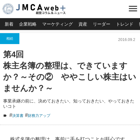
menu
新着
企業戦略
マーケティング
資産
リーダー
トレンド
相続
2016.09.2
第4回
株主名簿の整理は、できています
か？～その② ややこしい株主はい
ませんか？～
事業承継の前に、決めておきたい、知っておきたい、やっておきた
いコト
#
#
決算書
財務力アップ
株式名簿の整理は、事前に手を打つことが肝心です。