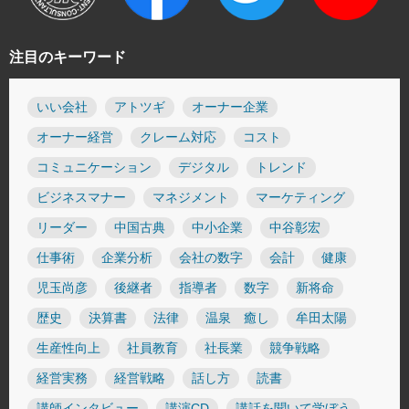
注目のキーワード
いい会社
アトツギ
オーナー企業
オーナー経営
クレーム対応
コスト
コミュニケーション
デジタル
トレンド
ビジネスマナー
マネジメント
マーケティング
リーダー
中国古典
中小企業
中谷彰宏
仕事術
企業分析
会社の数字
会計
健康
児玉尚彦
後継者
指導者
数字
新将命
歴史
決算書
法律
温泉 癒し
牟田太陽
生産性向上
社員教育
社長業
競争戦略
経営実務
経営戦略
話し方
読書
講師インタビュー
講演CD
講話を聞いて学ぼう