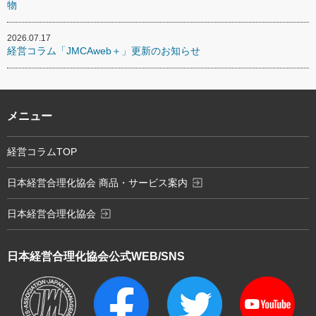
物
2026.07.17
経営コラム「JMCAweb＋」更新のお知らせ
メニュー
経営コラムTOP
exit_to_app
日本経営合理化協会 商品・サービス案内
exit_to_app
日本経営合理化協会
日本経営合理化協会
公式WEB/SNS