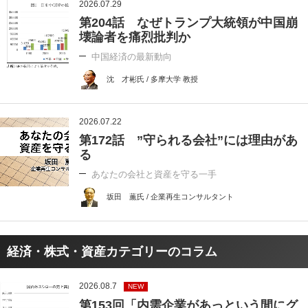
2026.07.29
第204話 なぜトランプ大統領が中国崩
壊論者を痛烈批判か
中国経済の最新動向
沈 才彬氏 / 多摩大学 教授
2026.07.22
第172話 ”守られる会社”には理由があ
る
あなたの会社と資産を守る一手
坂田 薫氏 / 企業再生コンサルタント
経済・株式・資産カテゴリーのコラム
2026.08.7
NEW
第153回「内需企業があっという間にグ