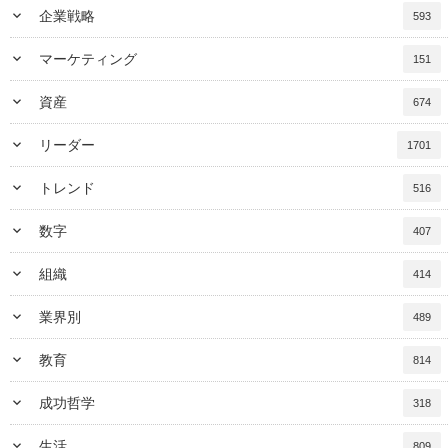
keyboard_arrow_down
企業戦略
593
keyboard_arrow_down
マーケティング
151
keyboard_arrow_down
資産
674
keyboard_arrow_down
リーダー
1701
keyboard_arrow_down
トレンド
516
keyboard_arrow_down
数字
407
keyboard_arrow_down
組織
414
keyboard_arrow_down
業界別
489
keyboard_arrow_down
教育
814
keyboard_arrow_down
成功哲学
318
keyboard_arrow_down
生活
809