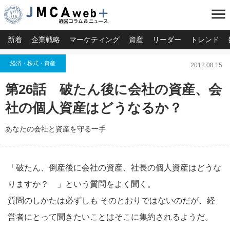
menu
新着
企業戦略
マーケティング
資産
リーダー
トレンド
経済・株式・資産
2012.08.15
第26話 破たん後に会社の資産、会
社の個人資産はどうなるか？
あなたの会社と資産を守る一手
「破たん、倒産後に会社の資産、社長の個人資産はどうな
りますか？ 」という質問をよく聞く。
質問のしかたは必ずしも そのとおりではないのだが、経
営者にとって聞きたいことはそこに集約されるようだ。