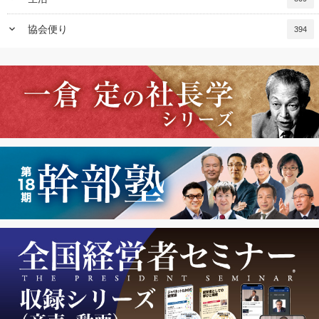
keyboard_arrow_down
協会便り
394