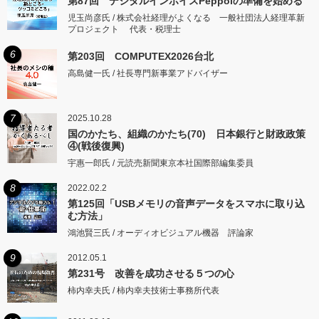
第87回 デジタルインボイスPeppolの準備を始める
児玉尚彦氏 / 株式会社経理がよくなる 一般社団法人経理革新
プロジェクト 代表・税理士
6
第203回 COMPUTEX2026台北
高島健一氏 / 社長専門新事業アドバイザー
7
2025.10.28
国のかたち、組織のかたち(70) 日本銀行と財政政策
④(戦後復興)
宇惠一郎氏 / 元読売新聞東京本社国際部編集委員
8
2022.02.2
第125回「USBメモリの音声データをスマホに取り込
む方法」
鴻池賢三氏 / オーディオビジュアル機器 評論家
9
2012.05.1
第231号 改善を成功させる５つの心
柿内幸夫氏 / 柿内幸夫技術士事務所代表