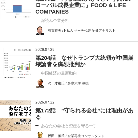
ローバル成長企業に」FOOD & LIFE
COMPANIES
深読み企業分析
有賀泰夫 / H&Lリサーチ代表 証券アナリスト
2026.07.29
第204話 なぜトランプ大統領が中国崩
壊論者を痛烈批判か
中国経済の最新動向
沈 才彬氏 / 多摩大学 教授
2026.07.22
第172話 ”守られる会社”には理由があ
る
あなたの会社と資産を守る一手
坂田 薫氏 / 企業再生コンサルタント