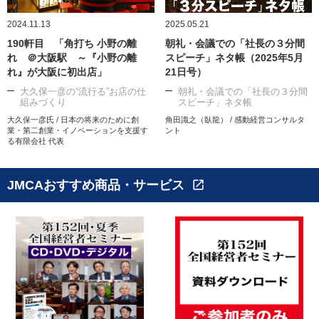
2024.11.13
2025.05.21
190軒目 「角打ち 小野の離
朝礼・会議での「社長の３分間
れ ＠大阪駅 ～『小野の離
スピーチ」ネタ帳（2025年5月
れ』が大阪に初出店」
21日号）
大久保一彦の“流行る”お店の仕
朝礼・会議での「社長の３分間
組みづくり
スピーチ」ネタ帳
大久保一彦氏 / 日本の将来のために創
角田識之（臥龍） / 感動経営コンサルタ
業・第二創業・イノベーションを支援す
ント
る有限会社 代表
JMCAおすすめ商品・サービス
open_in_new