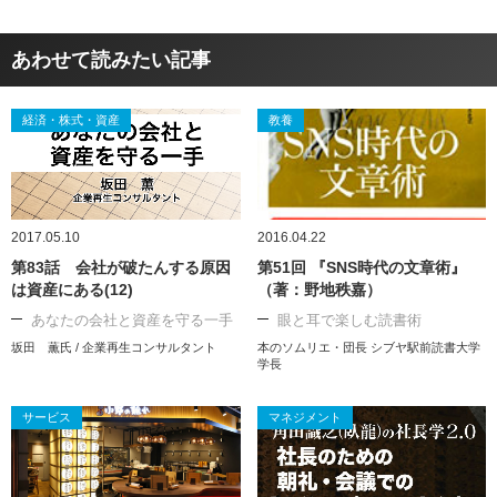
あわせて読みたい記事
経済・株式・資産
教養
2017.05.10
2016.04.22
第83話 会社が破たんする原因
第51回 『SNS時代の文章術』
は資産にある(12)
（著：野地秩嘉）
あなたの会社と資産を守る一手
眼と耳で楽しむ読書術
坂田 薫氏 / 企業再生コンサルタント
本のソムリエ・団長 シブヤ駅前読書大学
学長
サービス
マネジメント