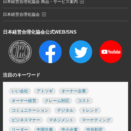
exit_to_app
日本経営合理化協会 商品・サービス案内
exit_to_app
日本経営合理化協会
日本経営合理化協会
公式WEB/SNS
注目のキーワード
いい会社
アトツギ
オーナー企業
オーナー経営
クレーム対応
コスト
コミュニケーション
デジタル
トレンド
ビジネスマナー
マネジメント
マーケティング
リーダー
中国古典
中小企業
中谷彰宏