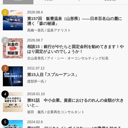
1
2026.08.4
第157回 飯豊温泉（山形県）――日本百名山の麓に
湧く「森の秘湯」
高橋一喜氏 / 温泉アナリスト
2
2026.08.7
相談15：銀行がやたらと固定金利を勧めてきます！や
はり固定がよいのでしょうか！
古山喜章氏 / アイ・シー・オーコンサルティング社長
3
2011.07.12
第15人目 ｢スプルーアンス」
渡部昇一氏 /
4
2018.01.10
第91話 中小企業。資産におけるのれんの金額が大き
いと...
坂田 薫氏 / 企業再生コンサルタント
5
2024.02.6