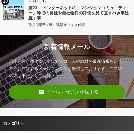
10
2011.08.19
第23回 インターネットの「マンションコミュニティ
ー」等での自社や自社物件の評価を見て直すべき事は
直す事
碓井民朗氏 / 碓井建築オフィス代表
新着情報メール
日本経営合理化協会では経営コラムや教材の最新情報をいち
早くお届けするメールマガジンを発信しております。ご希望
の方は下記よりご登録下さい。
email
メールマガジン登録する
カテゴリー