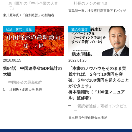
東川鷹年の「中小企業の人育
社長のメシの種 4.0
て」
高島健一氏 / 社長専門新事業アドバイザ
東川鷹年氏 / 「自創経営」の創始者
ー
経済・株式・資産
愛読者通信
2016.06.15
2022.01.25
第84話 中国遼寧省GDP統計の
「本書のノウハウをそのまま実
大嘘
践すれば、２年で10億円を突
破。５年で100億円を超えること
中国経済の最新動向
ができます」
沈 才彬氏 / 多摩大学 教授
橋本陽輔氏（『100億マニュア
ル』監修者）
「愛読者通信」著者インタビュ
ー
日本経営合理化協会出版局