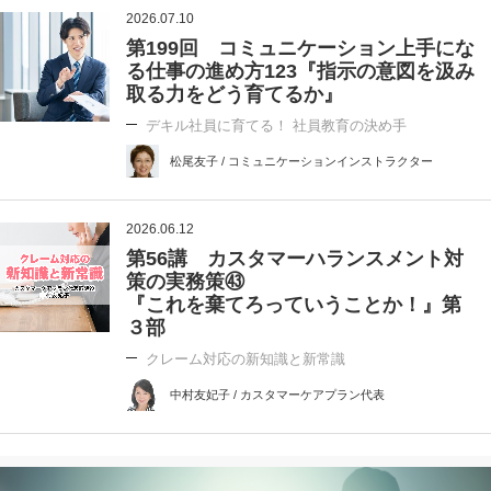
2026.07.10
第199回 コミュニケーション上手にな
る仕事の進め方123『指示の意図を汲み
取る力をどう育てるか』
デキル社員に育てる！ 社員教育の決め手
松尾友子 / コミュニケーションインストラクター
2026.06.12
第56講 カスタマーハランスメント対
策の実務策㊸
『これを棄てろっていうことか！』第
３部
クレーム対応の新知識と新常識
中村友妃子 / カスタマーケアプラン代表