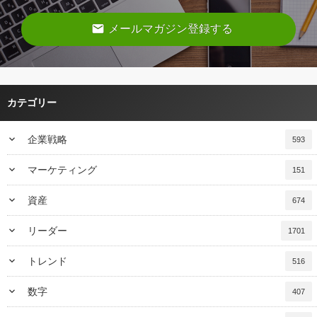
email
メールマガジン登録する
カテゴリー
keyboard_arrow_down
企業戦略
593
keyboard_arrow_down
マーケティング
151
keyboard_arrow_down
資産
674
keyboard_arrow_down
リーダー
1701
keyboard_arrow_down
トレンド
516
keyboard_arrow_down
数字
407