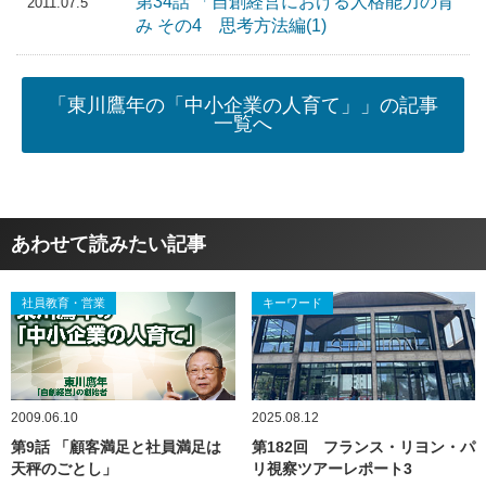
第34話 「自創経営における人格能力の育
2011.07.5
み その4 思考方法編(1)
「東川鷹年の「中小企業の人育て」」の記事
一覧へ
あわせて読みたい記事
社員教育・営業
キーワード
2009.06.10
2025.08.12
第9話 「顧客満足と社員満足は
第182回 フランス・リヨン・パ
天秤のごとし」
リ視察ツアーレポート3