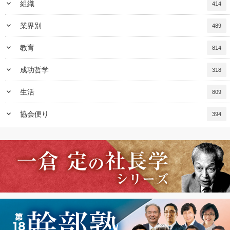
keyboard_arrow_down
組織
414
keyboard_arrow_down
業界別
489
keyboard_arrow_down
教育
814
keyboard_arrow_down
成功哲学
318
keyboard_arrow_down
生活
809
keyboard_arrow_down
協会便り
394