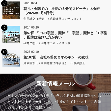
8
2026.02.4
朝礼・会議での「社長の３分間スピーチ」ネタ帳
（2026年2月4日号）
角田識之（臥龍） / 感動経営コンサルタント
9
2014.06.20
第57回 「 コの字型 」配棟「 F字型 」配棟と「 E字型
」配棟は避けた方が良い
碓井民朗氏 / 碓井建築オフィス代表
10
2026.02.10
第167回 会社を辞めますのホントの意味
鳥飼重和氏 / 鳥飼総合法律事務所 代表弁護士
新着情報メール
日本経営合理化協会では経営コラムや教材の最新情報をいち
早くお届けするメールマガジンを発信しております。ご希望
の方は下記よりご登録下さい。