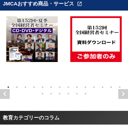
JMCAおすすめ商品・サービス
open_in_new
教育カテゴリーのコラム