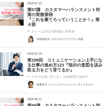
2026.07.10
第57講 カスタマーハランスメント対
策の実務策㊹
『これを棄てろっていうことか！』第
４部
クレーム対応の新知識と新常識
中村友妃子 / カスタマーケアプラン代表
2026.07.10
第199回 コミュニケーション上手にな
る仕事の進め方123『指示の意図を汲み
取る力をどう育てるか』
デキル社員に育てる！ 社員教育の決め手
松尾友子 / コミュニケーションインストラクター
2026.06.12
第56講 カスタマーハランスメント対