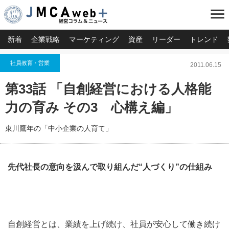
menu
新着
企業戦略
マーケティング
資産
リーダー
トレンド
社員教育・営業
2011.06.15
第33話 「自創経営における人格能
力の育み その3 心構え編」
東川鷹年の「中小企業の人育て」
先代社長の意向を汲んで取り組んだ“人づくり”の仕組み
自創経営とは、業績を上げ続け、社員が安心して働き続け