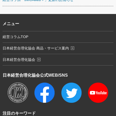
メニュー
経営コラムTOP
exit_to_app
日本経営合理化協会 商品・サービス案内
exit_to_app
日本経営合理化協会
日本経営合理化協会
公式WEB/SNS
注目のキーワード