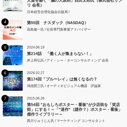
人望を築く「脳の大原則」西田文郎氏（株式会社サン
リ 会長）
日本経営合理化協会出版局 /
4
第55回 ナスダック（NASDAQ）
高島健一氏 / 社長専門新事業アドバイザー
5
2024.06.19
第214話 「働く人が集まらない！」
井上和弘氏 / アイ・シー・オーコンサルティング 会長
6
2026.02.27
第174回「ブルーレイ」は無くなるの？
鴻池賢三氏 / オーディオビジュアル機器 評論家
7
2015.06.26
第54回 "おもしろポスター・看板"が少店街を「笑店
街」にする！～「"迷作"（謎作？）ポスター・看板」
傑作ライブラリー～
西川りゅうじん氏 / マーケティング コンサルタント