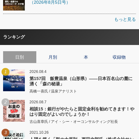
（2026年8月5日号）
もっと見る
ランキング
日別
月別
本
収録物
1
2026.08.4
第157回 飯豊温泉（山形県）――日本百名山の麓に
湧く「森の秘湯」
高橋一喜氏 / 温泉アナリスト
2
2026.08.7
相談15：銀行がやたらと固定金利を勧めてきます！や
はり固定がよいのでしょうか！
古山喜章氏 / アイ・シー・オーコンサルティング社長
3
2021.10.26