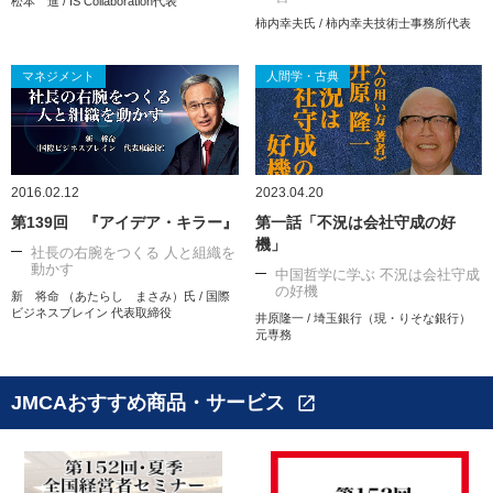
松本 進 / IS Collaboration代表
柿内幸夫氏 / 柿内幸夫技術士事務所代表
マネジメント
人間学・古典
2016.02.12
2023.04.20
第139回 『アイデア・キラー』
第一話「不況は会社守成の好
機」
社長の右腕をつくる 人と組織を
動かす
中国哲学に学ぶ 不況は会社守成
の好機
新 将命 （あたらし まさみ）氏 / 国際
ビジネスブレイン 代表取締役
井原隆一 / 埼玉銀行（現・りそな銀行）
元専務
JMCAおすすめ商品・サービス
open_in_new