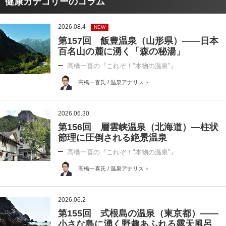
健康カテゴリーのコラム
2026.08.4
NEW
第157回 飯豊温泉（山形県）――日本
百名山の麓に湧く「森の秘湯」
高橋一喜の『これぞ！"本物の温泉"』
高橋一喜氏 / 温泉アナリスト
2026.06.30
第156回 層雲峡温泉（北海道）―柱状
節理に圧倒される絶景温泉
高橋一喜の『これぞ！"本物の温泉"』
高橋一喜氏 / 温泉アナリスト
2026.06.2
第155回 式根島の温泉（東京都）――
小さな島に湧く野趣あふれる露天風呂