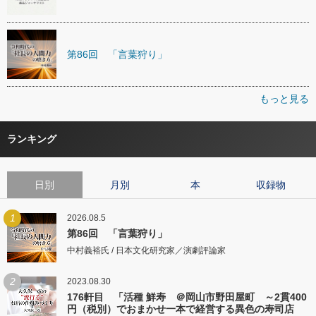
第86回 「言葉狩り」
もっと見る
ランキング
日別
月別
本
収録物
1
2026.08.5
第86回 「言葉狩り」
中村義裕氏 / 日本文化研究家／演劇評論家
2
2023.08.30
176軒目 「活種 鮮寿 ＠岡山市野田屋町 ～2貫400
円（税別）でおまかせ一本で経営する異色の寿司店