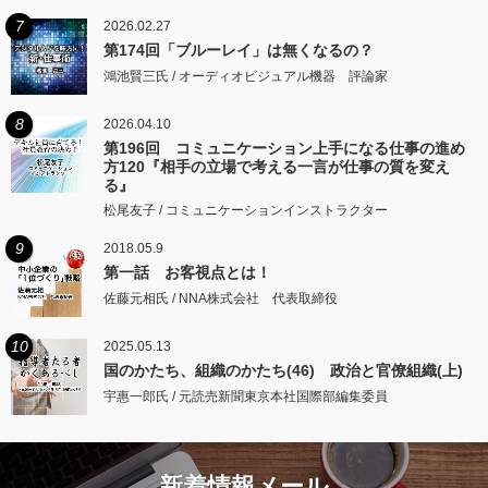
7
2026.02.27
第174回「ブルーレイ」は無くなるの？
鴻池賢三氏 / オーディオビジュアル機器 評論家
8
2026.04.10
第196回 コミュニケーション上手になる仕事の進め
方120『相手の立場で考える一言が仕事の質を変え
る』
松尾友子 / コミュニケーションインストラクター
9
2018.05.9
第一話 お客視点とは！
佐藤元相氏 / NNA株式会社 代表取締役
10
2025.05.13
国のかたち、組織のかたち(46) 政治と官僚組織(上)
宇惠一郎氏 / 元読売新聞東京本社国際部編集委員
新着情報メール