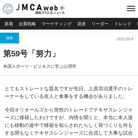
menu
新着
企業戦略
マーケティング
資産
リーダー
トレンド
健康
2011.09.9
第59号「努力」
米国スポーツ・ビジネスに学ぶ心理学
とてもストレートな題名ですが先日、上原浩治選手のトレ
ーナーをしている友人と
食事をする機会がありました。
今回オリオールズから突然のトレードでテキサスレンジャ
ーズに移籍したわけですが、内情を聞くと、本当に本人達
にも移動の途中で移籍を知らされたらしく荷づくりも何も
する間もなくテキサスレンジャーズに合流して大事な試合