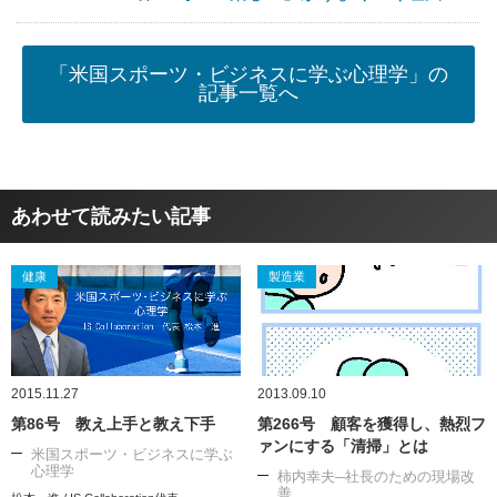
「米国スポーツ・ビジネスに学ぶ心理学」の
記事一覧へ
あわせて読みたい記事
健康
製造業
2015.11.27
2013.09.10
第86号 教え上手と教え下手
第266号 顧客を獲得し、熱烈フ
ァンにする「清掃」とは
米国スポーツ・ビジネスに学ぶ
心理学
柿内幸夫─社長のための現場改
善