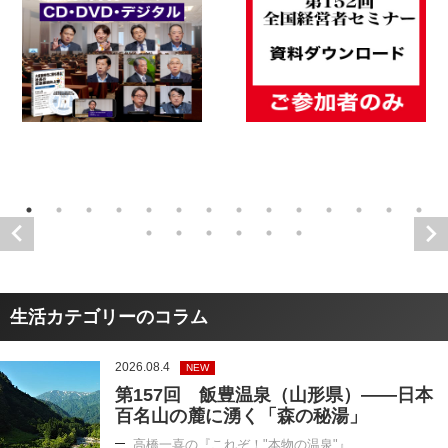
生活カテゴリーのコラム
2026.08.4
NEW
第157回 飯豊温泉（山形県）――日本
百名山の麓に湧く「森の秘湯」
高橋一喜の『これぞ！"本物の温泉"』