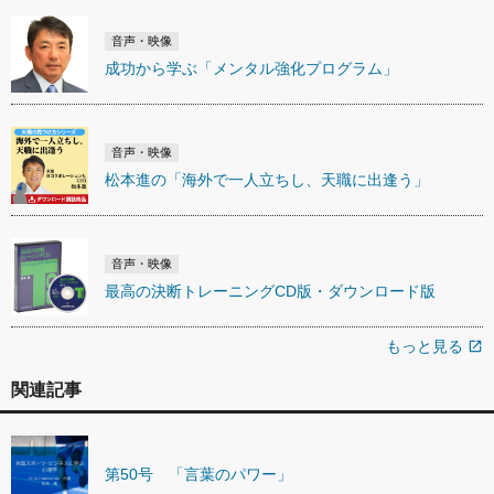
音声・映像
成功から学ぶ「メンタル強化プログラム」
音声・映像
松本進の「海外で一人立ちし、天職に出逢う」
音声・映像
最高の決断トレーニングCD版・ダウンロード版
もっと見る
open_in_new
関連記事
第50号 「言葉のパワー」