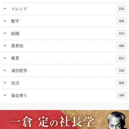
keyboard_arrow_down
トレンド
516
keyboard_arrow_down
数字
406
keyboard_arrow_down
組織
414
keyboard_arrow_down
業界別
489
keyboard_arrow_down
教育
814
keyboard_arrow_down
成功哲学
318
keyboard_arrow_down
生活
809
keyboard_arrow_down
協会便り
394