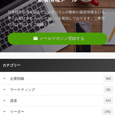
日本経営合理化協会では経営コラムや教材の最新情報をいち
早くお届けするメールマガジンを発信しております。ご希望
の方は下記よりご登録下さい。
email
メールマガジン登録する
カテゴリー
keyboard_arrow_down
企業戦略
593
keyboard_arrow_down
マーケティング
151
keyboard_arrow_down
資産
673
keyboard_arrow_down
リーダー
1701