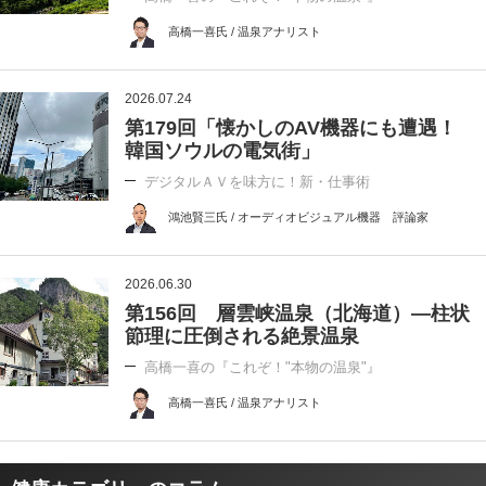
高橋一喜氏 / 温泉アナリスト
2026.07.24
第179回「懐かしのAV機器にも遭遇！
韓国ソウルの電気街」
デジタルＡＶを味方に！新・仕事術
鴻池賢三氏 / オーディオビジュアル機器 評論家
2026.06.30
第156回 層雲峡温泉（北海道）―柱状
節理に圧倒される絶景温泉
高橋一喜の『これぞ！"本物の温泉"』
高橋一喜氏 / 温泉アナリスト