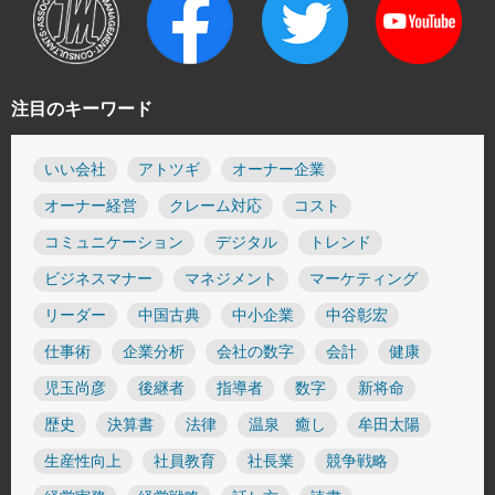
注目のキーワード
いい会社
アトツギ
オーナー企業
オーナー経営
クレーム対応
コスト
コミュニケーション
デジタル
トレンド
ビジネスマナー
マネジメント
マーケティング
リーダー
中国古典
中小企業
中谷彰宏
仕事術
企業分析
会社の数字
会計
健康
児玉尚彦
後継者
指導者
数字
新将命
歴史
決算書
法律
温泉 癒し
牟田太陽
生産性向上
社員教育
社長業
競争戦略