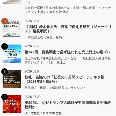
～」
大久保一彦氏 / 日本の将来のために創業・第二創業・イノベー
ションを支援する有限会社 代表
3
2026.08.4
【追悼】鈴木敏文氏 言葉で伝える経営（ジャーナリ
スト 勝見明氏）
日本経営合理化協会出版局 /
4
2026.08.4
第147回 税務調査で必ず狙われる売上計上の期ズレ
児玉尚彦氏 / 株式会社経理がよくなる 一般社団法人経理革新
プロジェクト 代表・税理士
5
2026.08.5
朝礼・会議での「社長の３分間スピーチ」ネタ帳
（2026年8月5日号）
角田識之（臥龍） / 感動経営コンサルタント
6
2026.07.29
第204話 なぜトランプ大統領が中国崩壊論者を痛烈
批判か
沈 才彬氏 / 多摩大学 教授