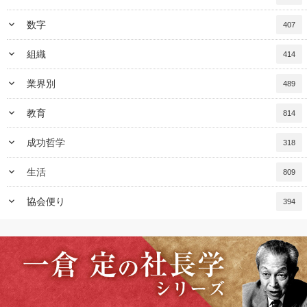
keyboard_arrow_down
数字
407
keyboard_arrow_down
組織
414
keyboard_arrow_down
業界別
489
keyboard_arrow_down
教育
814
keyboard_arrow_down
成功哲学
318
keyboard_arrow_down
生活
809
keyboard_arrow_down
協会便り
394