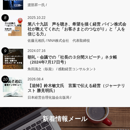
渡部昇一氏 /
8
2025.10.22
第八十九話 声を聴き、希望を描く経営 パイン株式会
社が教えてくれた「お客さまとのつながり」と「人を
信じる力」
佐藤元相氏 / NNA株式会社 代表取締役
9
2024.07.16
朝礼・会議での「社長の３分間スピーチ」ネタ帳
（2024年7月17日号）
角田識之（臥龍） / 感動経営コンサルタント
10
2026.08.4
【追悼】鈴木敏文氏 言葉で伝える経営（ジャーナリ
スト 勝見明氏）
日本経営合理化協会出版局 /
新着情報メール