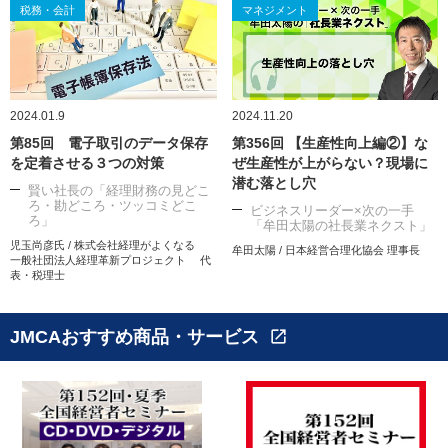
税務・会計
マネジメント
2024.01.9
2024.11.20
第85回 電子取引のデータ保存
第356回 【生産性向上編②】な
を定着させる３つの対策
ぜ生産性が上がらない？現場に
潜む落とし穴
賢い社長の「経理財務の見どこ
ろ・勘どころ・ツッコミどこ
ビジネスリーダー×次の一手
ろ」
「牟田太陽の社長業ネクスト」
児玉尚彦氏 / 株式会社経理がよくなる
牟田太陽 / 日本経営合理化協会 理事長
一般社団法人経理革新プロジェクト 代
表・税理士
JMCAおすすめ商品・サービス
open_in_new