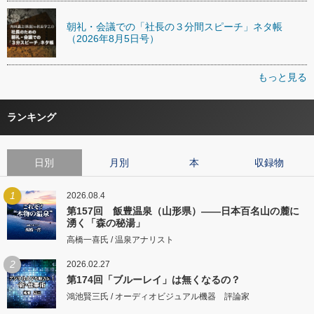
朝礼・会議での「社長の３分間スピーチ」ネタ帳
（2026年8月5日号）
もっと見る
ランキング
日別
月別
本
収録物
1
2026.08.4
第157回 飯豊温泉（山形県）――日本百名山の麓に
湧く「森の秘湯」
高橋一喜氏 / 温泉アナリスト
2
2026.02.27
第174回「ブルーレイ」は無くなるの？
鴻池賢三氏 / オーディオビジュアル機器 評論家