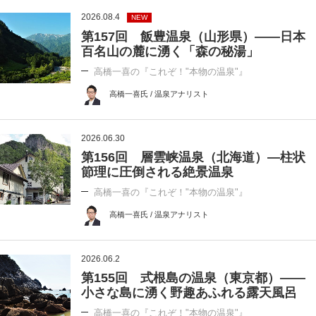
2026.08.4
NEW
第157回 飯豊温泉（山形県）――日本
百名山の麓に湧く「森の秘湯」
高橋一喜の『これぞ！"本物の温泉"』
高橋一喜氏 / 温泉アナリスト
2026.06.30
第156回 層雲峡温泉（北海道）―柱状
節理に圧倒される絶景温泉
高橋一喜の『これぞ！"本物の温泉"』
高橋一喜氏 / 温泉アナリスト
2026.06.2
第155回 式根島の温泉（東京都）――
小さな島に湧く野趣あふれる露天風呂
高橋一喜の『これぞ！"本物の温泉"』