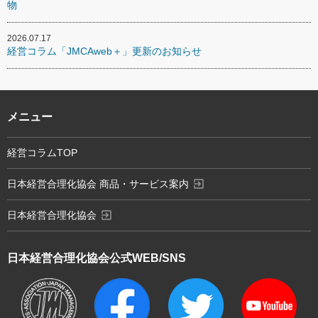
物
2026.07.17
経営コラム「JMCAweb＋」更新のお知らせ
メニュー
経営コラムTOP
exit_to_app
日本経営合理化協会 商品・サービス案内
exit_to_app
日本経営合理化協会
日本経営合理化協会
公式WEB/SNS