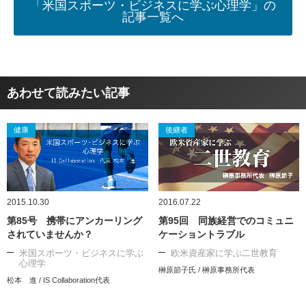
「米国スポーツ・ビジネスに学ぶ心理学」の
記事一覧へ
あわせて読みたい記事
健康
後継者
2015.10.30
2016.07.22
第85号 携帯にアンカーリング
第95回 同族経営でのコミュニ
されていませんか？
ケーショントラブル
米国スポーツ・ビジネスに学ぶ
欧米資産家に学ぶ二世教育
心理学
榊原節子氏 / 榊原事務所代表
松本 進 / IS Collaboration代表