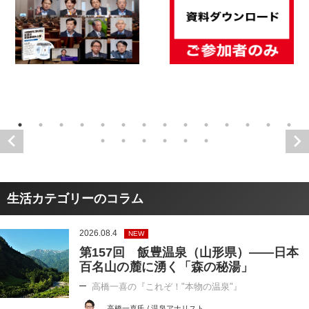
生活カテゴリーのコラム
2026.08.4
NEW
第157回 飯豊温泉（山形県）――日本
百名山の麓に湧く「森の秘湯」
高橋一喜の『これぞ！"本物の温泉"』
高橋一喜氏 / 温泉アナリスト