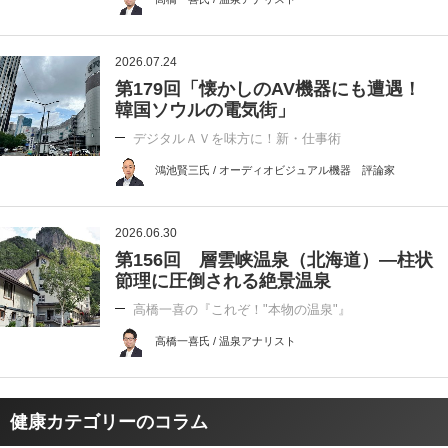
2026.07.24
第179回「懐かしのAV機器にも遭遇！
韓国ソウルの電気街」
デジタルＡＶを味方に！新・仕事術
鴻池賢三氏 / オーディオビジュアル機器 評論家
2026.06.30
第156回 層雲峡温泉（北海道）―柱状
節理に圧倒される絶景温泉
高橋一喜の『これぞ！"本物の温泉"』
高橋一喜氏 / 温泉アナリスト
健康カテゴリーのコラム