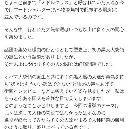
ちょっと前まで「ミドルクラス」と呼ばれていた人達が今
ではフードシェルター(食べ物を無料で配布する場所)に
並んでいるのです。
そんな中、行われた大統領選はいつも以上に多く人の関心
を集めました。
話題を集めた理由のひとつとして歴史上、初の黒人大統領
の誕生という話題がありましたが、
それ以上にやはり多くの人の関心は経済問題でした。
オバマ大統領の誕生と共に多くの黒人層の人達が勇気を持
ち"我々はもういい訳はできない"と喚起の声をあげて
街頭インタビューなどに答えている姿を見ましたが、私は
もっと今ある図式を冷静な目で見てしまいます。
どのようなことかと申しますと、今回の選挙のテーマは
元々は決して人種の問題ではなかったはずなのに
選挙が終わってみたら多くの人達がまるで人種問題の勝利
のように取り、盛り上がっている点です。