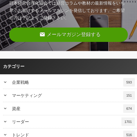
日本経営合理化協会では経営コラムや教材の最新情報をいち
早くお届けするメールマガジンを発信しております。ご希望
の方は下記よりご登録下さい。
email
メールマガジン登録する
カテゴリー
keyboard_arrow_down
企業戦略
593
keyboard_arrow_down
マーケティング
151
keyboard_arrow_down
資産
674
keyboard_arrow_down
リーダー
1701
keyboard_arrow_down
トレンド
516