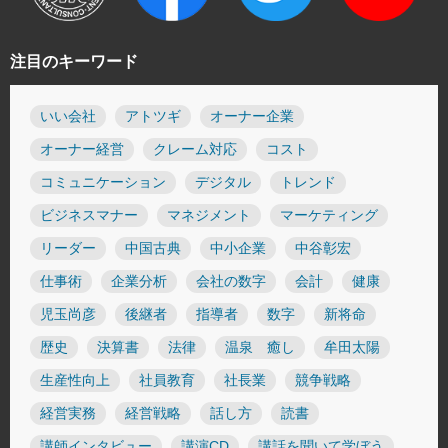
注目のキーワード
いい会社
アトツギ
オーナー企業
オーナー経営
クレーム対応
コスト
コミュニケーション
デジタル
トレンド
ビジネスマナー
マネジメント
マーケティング
リーダー
中国古典
中小企業
中谷彰宏
仕事術
企業分析
会社の数字
会計
健康
児玉尚彦
後継者
指導者
数字
新将命
歴史
決算書
法律
温泉 癒し
牟田太陽
生産性向上
社員教育
社長業
競争戦略
経営実務
経営戦略
話し方
読書
講師インタビュー
講演CD
講話を聞いて学ぼう