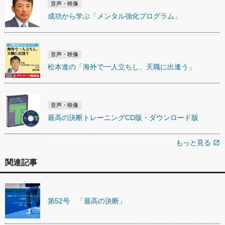
音声・映像
成功から学ぶ「メンタル強化プログラム」
音声・映像
松本進の「海外で一人立ちし、天職に出逢う」
音声・映像
最高の決断トレーニングCD版・ダウンロード版
もっと見る
open_in_new
関連記事
第52号 「最高の決断」