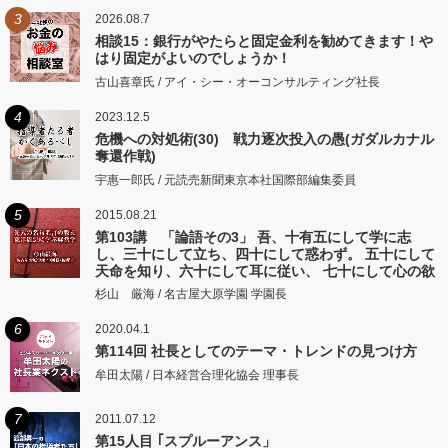
3
2026.08.7
相談15：銀行がやたらと固定金利を勧めてきます！や
はり固定がよいのでしょうか！
古山喜章氏 / アイ・シー・オーコンサルティング社長
4
2023.12.5
危機への対処術(30) 戦力逐次投入の愚(ガダルカナル
奪還作戦)
宇惠一郎氏 / 元読売新聞東京本社国際部編集委員
5
2015.08.21
第103講 「論語その3」 吾、十有五にして学に志
し、三十にして立ち、四十にして惑わず。 五十にして
天命を知り、六十にして耳に従い、 七十にして心の欲
するところに従いて矩をこえず。
杉山 厳海 / 名古屋大原学園 学園長
6
2020.04.1
第114回 社長としてのテーマ・トレンドの見つけ方
牟田太陽 / 日本経営合理化協会 理事長
7
2011.07.12
第15人目 ｢スプルーアンス」