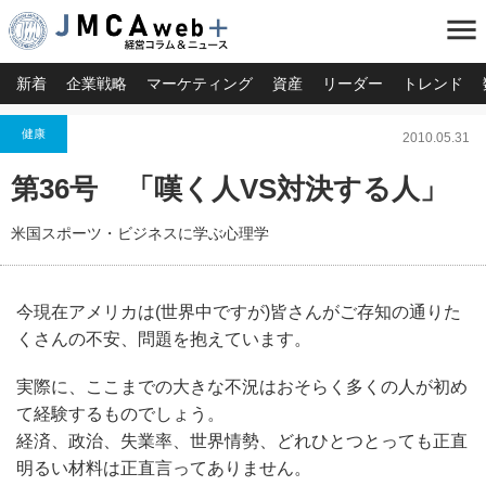
menu
新着
企業戦略
マーケティング
資産
リーダー
トレンド
健康
2010.05.31
第36号 「嘆く人VS対決する人」
米国スポーツ・ビジネスに学ぶ心理学
今現在アメリカは(世界中ですが)皆さんがご存知の通りた
くさんの不安、問題を抱えています。
実際に、ここまでの大きな不況はおそらく多くの人が初め
て経験するものでしょう。
経済、政治、失業率、世界情勢、どれひとつとっても正直
明るい材料は正直言ってありません。