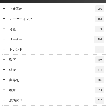
keyboard_arrow_down
企業戦略
593
keyboard_arrow_down
マーケティング
151
keyboard_arrow_down
資産
674
keyboard_arrow_down
リーダー
1701
keyboard_arrow_down
トレンド
516
keyboard_arrow_down
数字
407
keyboard_arrow_down
組織
414
keyboard_arrow_down
業界別
489
keyboard_arrow_down
教育
814
keyboard_arrow_down
成功哲学
318