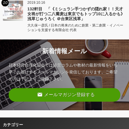
10
2019.10.16
132軒目 「《ミシュラン手つかずの隠れ家！！天才
女将が打つ二八蕎麦は東京でもトップ10に入るかも》
浅草じゅうろく ＠台東区浅草」
大久保一彦氏 / 日本の将来のために創業・第二創業・イノベー
ションを支援する有限会社 代表
新着情報メール
日本経営合理化協会では経営コラムや教材の最新情報をいち
早くお届けするメールマガジンを発信しております。ご希望
の方は下記よりご登録下さい。
email
メールマガジン登録する
カテゴリー