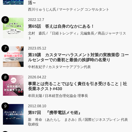
活～
西川りゅうじん氏 / マーケティング コンサルタント
6
2022.12.7
第65話 答えは自身のなかにある！
北村 森氏 / 『日経トレンディ』元編集長／商品ジャーナリス
ト
7
2023.05.12
第19講 カスタマーハラスメント対策の実務策⑥ コー
ルセンターでの最初と最後の挨拶時の名乗り
中村友妃子 / カスタマーケアプラン代表
8
2026.04.22
事業とは売ることではなく責任を引き受けること｜社
長業ネクスト#430
牟田太陽 / 日本経営合理化協会 理事長
9
2012.08.10
第97回 『携帯電話メモ術』
新 将命 （あたらし まさみ）氏 / 国際ビジネスブレイン 代表
取締役