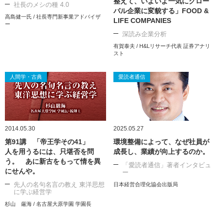
整えて、いよいよ一気にグロー
社長のメシの種 4.0
バル企業に変貌する」FOOD &
高島健一氏 / 社長専門新事業アドバイザ
LIFE COMPANIES
ー
深読み企業分析
有賀泰夫 / H&Lリサーチ代表 証券アナリ
スト
人間学・古典
愛読者通信
2014.05.30
2025.05.27
第91講 「帝王学その41」
環境整備によって、なぜ社員が
人を用うるには、只堪否を問
成長し、業績が向上するのか。
う。 あに新古をもって情を異
「愛読者通信」著者インタビュ
にせんや。
ー
先人の名句名言の教え 東洋思想
日本経営合理化協会出版局
に学ぶ経営学
杉山 厳海 / 名古屋大原学園 学園長