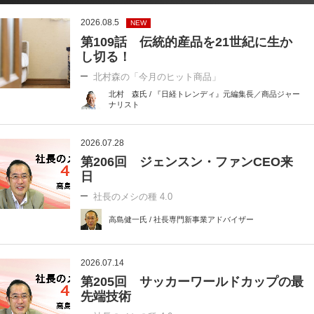
2026.08.5
NEW
第109話 伝統的産品を21世紀に生か
し切る！
北村森の「今月のヒット商品」
北村 森氏 / 『日経トレンディ』元編集長／商品ジャー
ナリスト
2026.07.28
第206回 ジェンスン・ファンCEO来
日
社長のメシの種 4.0
高島健一氏 / 社長専門新事業アドバイザー
2026.07.14
第205回 サッカーワールドカップの最
先端技術