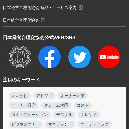
exit_to_app
日本経営合理化協会 商品・サービス案内
exit_to_app
日本経営合理化協会
日本経営合理化協会
公式WEB/SNS
注目のキーワード
いい会社
アトツギ
オーナー企業
オーナー経営
クレーム対応
コスト
コミュニケーション
デジタル
トレンド
ビジネスマナー
マネジメント
マーケティング