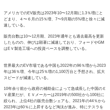
アメリカでのEV販売は2023年10〜12月期に1.3％増にと
どまり、４〜６月の15％増、7〜9月期の5%増と徐々に減
速している。
販売台数は10〜12月期、2023年通年とも過去最高を更新
したものの、伸びは顕著に減速しており、フォードやGM
はEＶ製造工場への投資ペースを調整している。
世界最大のEV市場である中国も2022年の96％増から2023
年は36％増、今年は25％増の1,100万台と予想され、拡大
スピードが減速している。
10年余り前から政府の補助金によって急成長した中国のＥ
Ｖ産業だが、ＥＶメーカーは2019年の500社から100社に
絞られ、上位4社の販売台数シェアも、2021年の44％から
2023年は60％に上昇するなど淘汰が進み、特にテスラを