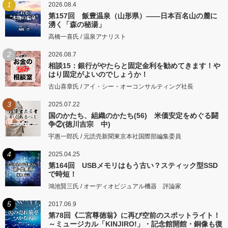
1
2026.08.4
第157回 飯豊温泉（山形県）――日本百名山の麓に
湧く「森の秘湯」
高橋一喜氏 / 温泉アナリスト
2
2026.08.7
相談15：銀行がやたらと固定金利を勧めてきます！や
はり固定がよいのでしょうか！
古山喜章氏 / アイ・シー・オーコンサルティング社長
3
2025.07.22
国のかたち、組織のかたち(56) 米価安定をめぐる闘
争②(徳川吉宗 中)
宇惠一郎氏 / 元読売新聞東京本社国際部編集委員
4
2025.04.25
第164回 USBメモリはもう古い？スティック型SSD
で時短！
鴻池賢三氏 / オーディオビジュアル機器 評論家
5
2017.06.9
第78回《二宮尊徳翁》に再び空前のスポットライト！
～ミュージカル「KINJIRO!」・記念館開館・銅像も復