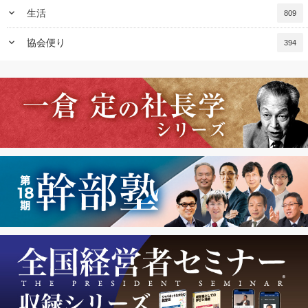
keyboard_arrow_down
生活
809
keyboard_arrow_down
協会便り
394