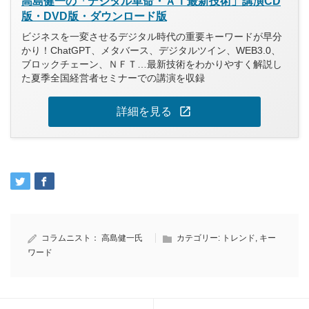
高島健一の「デジタル革命・ＡＩ最新技術」講演CD
版・DVD版・ダウンロード版
ビジネスを一変させるデジタル時代の重要キーワードが早分
かり！ChatGPT、メタバース、デジタルツイン、WEB3.0、
ブロックチェーン、ＮＦＴ…最新技術をわかりやすく解説し
た夏季全国経営者セミナーでの講演を収録
open_in_new
詳細を見る
コラムニスト：
高島健一氏
カテゴリー:
トレンド
,
キー
ワード