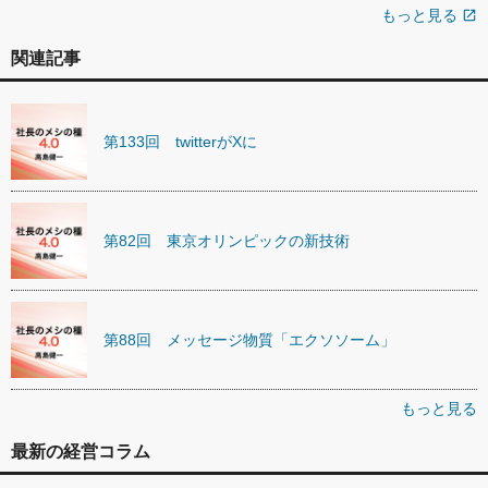
もっと見る
open_in_new
関連記事
第133回 twitterがXに
第82回 東京オリンピックの新技術
第88回 メッセージ物質「エクソソーム」
もっと見る
最新の経営コラム