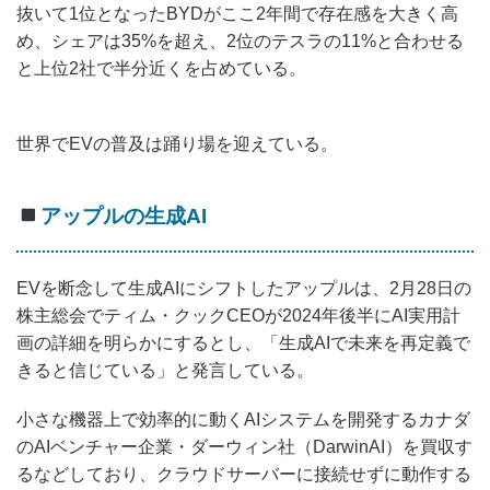
抜いて1位となったBYDがここ2年間で存在感を大きく高
め、シェアは35%を超え、2位のテスラの11%と合わせる
と上位2社で半分近くを占めている。
世界でEVの普及は踊り場を迎えている。
アップルの生成AI
EVを断念して生成AIにシフトしたアップルは、2月28日の
株主総会でティム・クックCEOが2024年後半にAI実用計
画の詳細を明らかにするとし、「生成AIで未来を再定義で
きると信じている」と発言している。
小さな機器上で効率的に動くAIシステムを開発するカナダ
のAIベンチャー企業・ダーウィン社（DarwinAI）を買収す
るなどしており、クラウドサーバーに接続せずに動作する