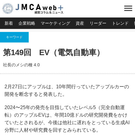
menu
新着
企業戦略
マーケティング
資産
リーダー
トレンド
キーワード
第149回 EV（電気自動車）
社長のメシの種 4.0
2月27日にアップルは、10年間行っていたアップルカーの
開発を断念すると発表した。
2024〜25年の発売を目指していたレベル5（完全自動運
転）のアップルEVは、年間10億ドルの研究開発費をかけ
ていたとされるが、今後は他社に遅れをとっている生成AI
分野に人材や研究費を回すとみられている。