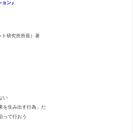
ション』
ント研究所所長）著
ない
果を生み出す行為」だ
沿って行おう