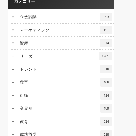
カテゴリー
keyboard_arrow_down
企業戦略
593
keyboard_arrow_down
マーケティング
151
keyboard_arrow_down
資産
674
keyboard_arrow_down
リーダー
1701
keyboard_arrow_down
トレンド
516
keyboard_arrow_down
数字
406
keyboard_arrow_down
組織
414
keyboard_arrow_down
業界別
489
keyboard_arrow_down
教育
814
keyboard_arrow_down
成功哲学
318