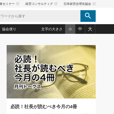
launch
launch
launch
者セミナー
経営コンサルティグ
日本経営合理化協会
search
大
中
協会便り
文字の大きさ
小
5)
況は会社守成の好機(38)
ころ心平の ──社長のための「か・ら・だマネジメント」
「愛読者通信」著者インタビュー(44)
34)
思われる 気配りの達人(127)
人間力の磨き方」(86)
ビジネス見聞録 経営ニュース(100)
タルＡＶを味方に！新・仕事術(180)
0)
り(210)
(92)
え 東洋思想に学ぶ経営学(132)
作間信司の経営無形庵(けいえいむぎょうあん)(166)
ー脳の鍛え方(32)
もっとみる
026.08.5
)
識(57)
指導者たち」(32)
経営セミナー情報局(1)
社長は「能力」の前に「資質」
ンを楽しむ基礎レッスン(12)
大事／社長業ネクスト #445
ーイング経営入
教育の決め手(203)
略”(30)
繁栄への着眼点 牟田太陽(76)
！社長が読むべき今月の4冊(88)
て」(38)
講話を聞いて学ぼう 実学・耳学・磨く「ミミガク」のすすめ
で楽しむ読書術(162)
(7)
ランク上の手紙・メール術(100)
「氣」(30)
必読！社長が読むべき今月の4冊
ミどこ
00)
スポーツ・ビジネスに学ぶ心理学(98)