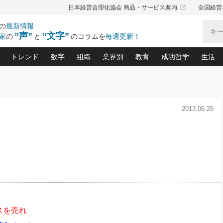
launch
日本経営合理化協会 商品・サービス案内
全国経営
の
最新情報
”声”
”文字”
家
の
と
のコラムを
毎週更新！
トレンド
数字
組織
業界別
教育
成功哲学
生活
る仕組みづくり講座(12)
産を守る一手(171)
ーワンで勝ち残る企業風土づくり(54)
《ニューヨーク発》ビジネスリーダーの先読み: 最新トレンド
オーナー社長の「お金の悩み相談室」(14)
「賃金の誤解」(135)
なぜ、トヨタ式で会社が伸びるのか？(
“出来る”管理職の条件(62)
中国哲学に学ぶ 不
おの
と戦略拠点(9)
(50)
2013.06.25
ーバル経営者は知ってい
(39)
スリーダー×次の一手「牟田太陽の社長業ネクスト」
おカネが残る決算書にするために、やっておきたいこと(
中小企業の新たな法律リスク(178)
売れる住宅を創る 100の視点(100)
あなただからお願いしたいと
令和時代の「社長の
”(9)
「社長の繁盛トレンド通信」(90)
デジ
向(204)
会社を守り抜くための緊急対策(100)
職場の生産性を下げるハラスメントの予防策(1
大久保一彦の“流行る”お店の仕組みづく
クレーム対応 実践マニュアル
先人の名句名言の教
トル・F・グジバチの『経営戦略の新常識』(12)
北村森の「今月のヒット商品」(109)
リーダ
2026.08.5
2026.08.5
2
る経営」の極意
、決めておきたい、知っておきたい、やってお
強い決算書の会社はココが違う！(36)
賃金決定の定石(68)
柿内幸夫─社長のための現場改善(174
クレーム対応の新知識と新常
渡部昇一の「日本の
第109話 伝統的産品を21世紀
第86回 「言葉狩り」
ジオジャパンの成功要因と
る者かくあるべし(635)
次の売れ筋をつかむ術(102)
ワイ
に生かし切る！
が
損益分岐点を下げる、Ｐ／Ｌ不況時代の新戦略(12)
顧客・社員・社会から支持される「ウェルビ
デキル社員に育てる！ 社員
経営に活かす“十八史
の資産管理講座(95)
会議での「社長の３分間スピーチ」ネタ帳(159)
社長のメシの種 4.0(206)
門」(23)
必読
新・会計経営と実学(37)
東川鷹年の「中小企業の人育
略(77)
53)
「経営知になる考え方」(57)
眼と耳
間
決算書の“見える化”術(12)
業績アップにつながる！ワン
月5
ブランド戦略(39)
なたにお願いしたいと思われる「一流の仕事術」(28)
社長の
スを売れ
賢い社長の「経理財務の見どころ・勘どころ・ツッコ
欧米資産家に学ぶ二世教育(1
ぐせ経営哲学(100)
ろ」(149)
米国