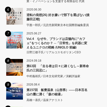
業・イノベーションを支援する有限会社 代表
6
2020.06.30
逆転の発想(26) 好き嫌いで部下を選ばない(後
藤田正晴)
宇惠一郎氏 / 元読売新聞東京本社国際部編集委員
7
2025.06.27
Vol.4 なぜ今、ブランドは店舗内に“カフ
ェ”をつくるのか？ ─「日常性」を武器に変
えるユニクロの戦略 (UNIQLO 前編)
日野江都子氏 / リアルコスモポリタンCEO
8
2024.09.18
第63回 「去る者は日々に疎くなし～新将命
氏の三回忌に」
中村義裕氏 / 日本文化研究家／演劇評論家
9
2026.08.4
第157回 飯豊温泉（山形県）――日本百名
山の麓に湧く「森の秘湯」
高橋一喜氏 / 温泉アナリスト