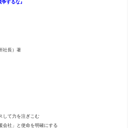
競争するな
』
社長のための“全員営業”(30
腕をつくる 人と組織を動かす(200)
銀行交渉はこうしなさい！(12)
高橋一
行動科学マネジメント(5)
の社長のビジョン実現道場(10)
所社長）著
スして力を注ぎこむ
援会社」と使命を明確にする