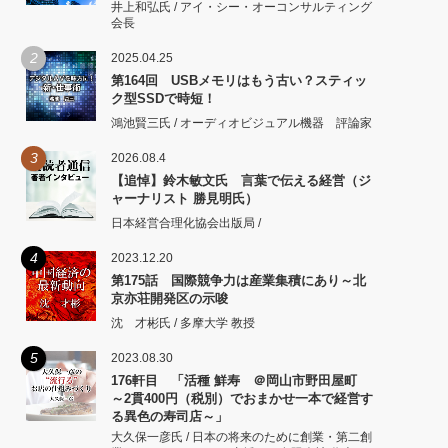
井上和弘氏 / アイ・シー・オーコンサルティング
会長
2
2025.04.25
第164回 USBメモリはもう古い？スティッ
ク型SSDで時短！
鴻池賢三氏 / オーディオビジュアル機器 評論家
3
2026.08.4
【追悼】鈴木敏文氏 言葉で伝える経営（ジ
ャーナリスト 勝見明氏）
日本経営合理化協会出版局 /
4
2023.12.20
第175話 国際競争力は産業集積にあり～北
京亦荘開発区の示唆
沈 才彬氏 / 多摩大学 教授
5
2023.08.30
176軒目 「活種 鮮寿 ＠岡山市野田屋町
～2貫400円（税別）でおまかせ一本で経営す
る異色の寿司店～」
大久保一彦氏 / 日本の将来のために創業・第二創