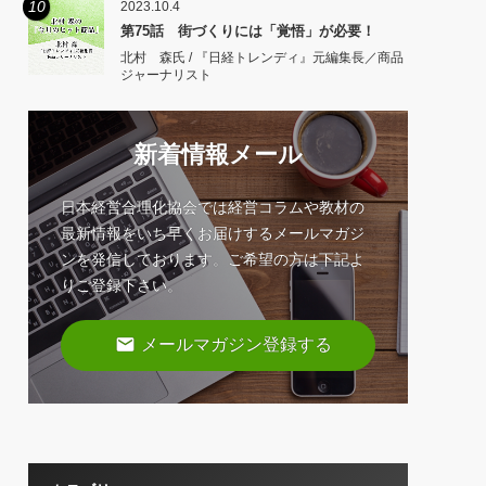
10
2023.10.4
第75話 街づくりには「覚悟」が必要！
北村 森氏 / 『日経トレンディ』元編集長／商品
ジャーナリスト
新着情報メール
日本経営合理化協会では経営コラムや教材の
最新情報をいち早くお届けするメールマガジ
ンを発信しております。ご希望の方は下記よ
りご登録下さい。
email
メールマガジン登録する