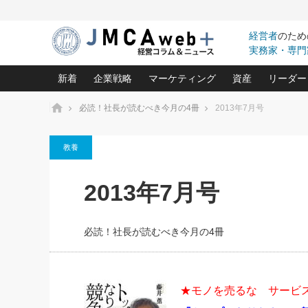
経営者
のため
実務家・専門
新着
企業戦略
マーケティング
資産
リーダー
ホーム
必読！社長が読むべき今月の4冊
2013年7月号
中小企業の「１位づくり」戦略(96)
ネット戦略成功の秘訣 圧倒的に儲か
あなたの会社と資
オンリ
教養
利益を最大化する「業務改善」横田尚哉氏(5)
ビジネスを一瞬で制する！一流グロ
どうなる金融業界
ビジネ
る“社長の戦略印象リスクマネジメント
(446)
強い会社を築く ビジネス・クリニック(240)
中国経済の最新動
2013年7月号
ロングセラーの玉手箱(9)
ピョー
2026.08.7
日本レーザー「人を大切にしながら利益を上げ
事業承継の前に
第153回「内需企業があっとい
(3)
大復活＆快進撃！ユニバーサルスタ
きたいコト(12)
指導者た
う間にグローバル成長企業に」
は(5)
FOOD & LIFE COMPANIES
必読！社長が読むべき今月の4冊
武器としてのM&A入門(3)
会社と社長のため
朝礼・
2026.08.5
最高の自分を表現する 成功イメージ戦
社長のための“儲かる通販”戦略視点(151)
深読み企業分析(1
楠木建の
朝礼・会議での「社長の３分
スピーチ」ネタ帳（2026年8
酒井光雄 成功事例に学ぶ繁栄企業の
日号）
継続経営 百話百行(85)
次もあ
★モノを売るな サービ
野田久美子 香港ビジネス成功法(10)
社長の口