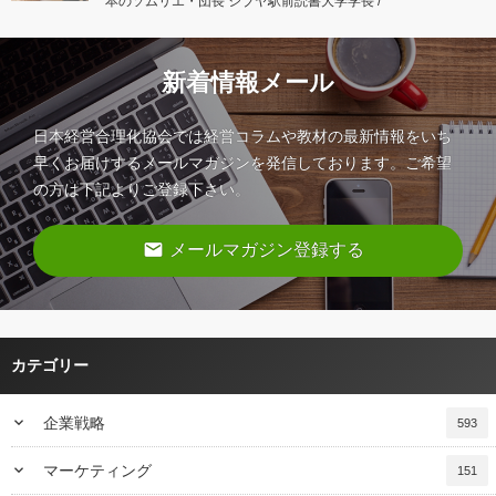
本のソムリエ・団長 シブヤ駅前読書大学学長 /
新着情報メール
日本経営合理化協会では経営コラムや教材の最新情報をいち
早くお届けするメールマガジンを発信しております。ご希望
の方は下記よりご登録下さい。
email
メールマガジン登録する
カテゴリー
keyboard_arrow_down
企業戦略
593
keyboard_arrow_down
マーケティング
151