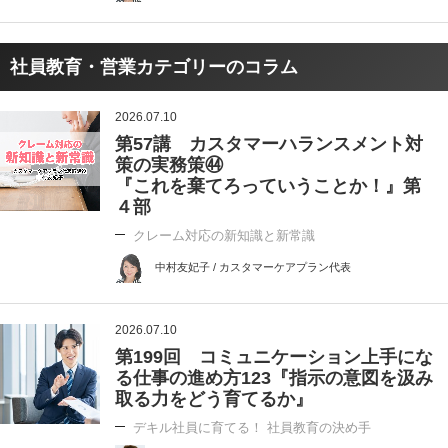
社員教育・営業カテゴリーのコラム
2026.07.10
第57講 カスタマーハランスメント対
策の実務策㊹
『これを棄てろっていうことか！』第
４部
クレーム対応の新知識と新常識
中村友妃子 / カスタマーケアプラン代表
2026.07.10
第199回 コミュニケーション上手にな
る仕事の進め方123『指示の意図を汲み
取る力をどう育てるか』
デキル社員に育てる！ 社員教育の決め手