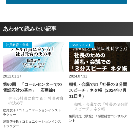
あわせて読みたい記事
社員教育・営業
マネジメント
2012.01.27
2024.07.31
第60回 「コールセンターでの
朝礼・会議での「社長の３分間
電話応対の基本」 応用編4
スピーチ」ネタ帳（2024年7月
31日号）
デキル社員に育てる！ 社員教育
の決め手
朝礼・会議での「社長の３分間
スピーチ」ネタ帳
松尾友子 / コミュニケーションインスト
ラクター
角田識之（臥龍） / 感動経営コンサルタ
ント
浦野啓子氏 / コミュニケーションインス
トラクター