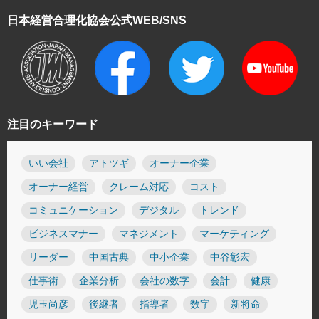
日本経営合理化協会
公式WEB/SNS
注目のキーワード
いい会社
アトツギ
オーナー企業
オーナー経営
クレーム対応
コスト
コミュニケーション
デジタル
トレンド
ビジネスマナー
マネジメント
マーケティング
リーダー
中国古典
中小企業
中谷彰宏
仕事術
企業分析
会社の数字
会計
健康
児玉尚彦
後継者
指導者
数字
新将命