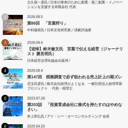
大久保一彦氏 / 日本の将来のために創業・第二創業・イノベー
ションを支援する有限会社 代表
2
2026.08.5
第86回 「言葉狩り」
中村義裕氏 / 日本文化研究家／演劇評論家
3
2026.08.4
【追悼】鈴木敏文氏 言葉で伝える経営（ジャーナリ
スト 勝見明氏）
日本経営合理化協会出版局 /
4
2026.08.4
第147回 税務調査で必ず狙われる売上計上の期ズレ
児玉尚彦氏 / 株式会社経理がよくなる 一般社団法人経理革新
プロジェクト 代表・税理士
5
2023.07.26
第203話 「投資育成会社に株式を持たすのはやめな
さい」
井上和弘氏 / アイ・シー・オーコンサルティング 会長
6
2025.04.25