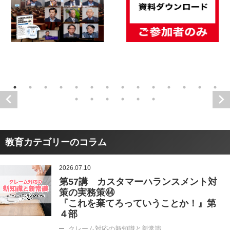
教育カテゴリーのコラム
2026.07.10
第57講 カスタマーハランスメント対
策の実務策㊹
『これを棄てろっていうことか！』第
４部
クレーム対応の新知識と新常識