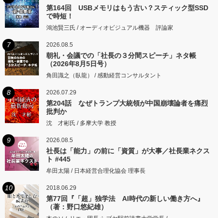
第164回 USBメモリはもう古い？スティック型SSD
で時短！
鴻池賢三氏 / オーディオビジュアル機器 評論家
7
2026.08.5
朝礼・会議での「社長の３分間スピーチ」ネタ帳
（2026年8月5日号）
角田識之（臥龍） / 感動経営コンサルタント
8
2026.07.29
第204話 なぜトランプ大統領が中国崩壊論者を痛烈
批判か
沈 才彬氏 / 多摩大学 教授
9
2026.08.5
社長は「能力」の前に「資質」が大事／社長業ネクス
ト #445
牟田太陽 / 日本経営合理化協会 理事長
10
2018.06.29
第77回『「超」独学法 AI時代の新しい働き方へ』
（著：野口悠紀雄）