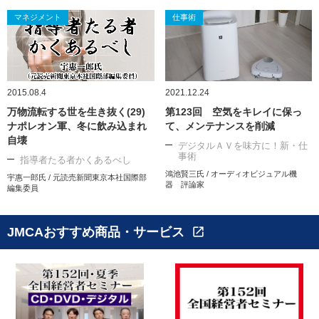
マネジメント
仕事術
2015.08.4
2021.12.24
万物流転する世を生き抜く(29)
第123回 空気をキレイに保っ
ナポレオン軍、冬に飲み込まれ
て、メンテナンスを削減
自壊
デジタルＡＶを味方に！新・仕
事術
指導者たる者かくあるべし
鴻池賢三氏 / オーディオビジュアル機
宇惠一郎氏 / 元読売新聞東京本社国際部
器 評論家
編集委員
JMCAおすすめ商品・サービス
open_in_new