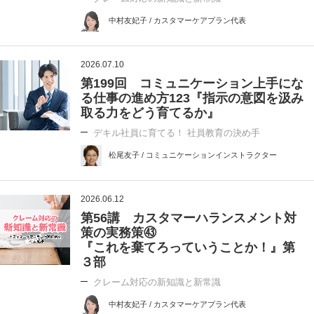
中村友妃子 / カスタマーケアプラン代表
2026.07.10
第199回 コミュニケーション上手にな
る仕事の進め方123『指示の意図を汲み
取る力をどう育てるか』
デキル社員に育てる！ 社員教育の決め手
松尾友子 / コミュニケーションインストラクター
2026.06.12
第56講 カスタマーハランスメント対
策の実務策㊸
『これを棄てろっていうことか！』第
３部
クレーム対応の新知識と新常識
中村友妃子 / カスタマーケアプラン代表