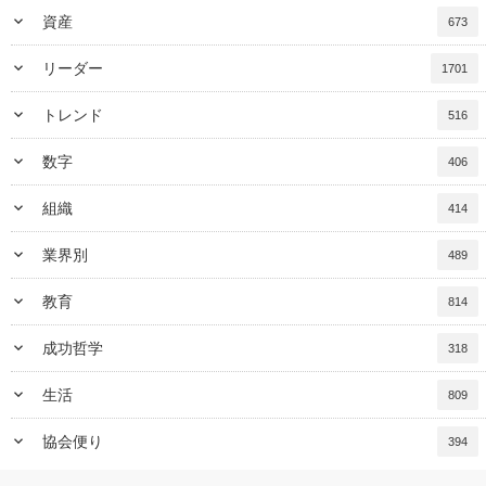
keyboard_arrow_down
資産
673
keyboard_arrow_down
リーダー
1701
keyboard_arrow_down
トレンド
516
keyboard_arrow_down
数字
406
keyboard_arrow_down
組織
414
keyboard_arrow_down
業界別
489
keyboard_arrow_down
教育
814
keyboard_arrow_down
成功哲学
318
keyboard_arrow_down
生活
809
keyboard_arrow_down
協会便り
394