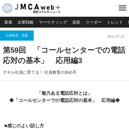
menu
新着
企業戦略
マーケティング
資産
リーダー
トレンド
社員教育・営業
2011.07.22
第59回 「コールセンターでの電話
応対の基本」 応用編3
デキル社員に育てる！ 社員教育の決め手
「魅力ある電話応対とは」
◆「コールセンターでの電話応対の基本」 応用編◆
■感じのよい話し方