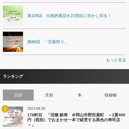
第109話 伝統的産品を21世紀に生かし切る！
第86回 「言葉狩り」
もっと見る
ランキング
日別
月別
本
収録物
1
2023.08.30
176軒目 「活種 鮮寿 ＠岡山市野田屋町 ～2貫400
円（税別）でおまかせ一本で経営する異色の寿司店
～」