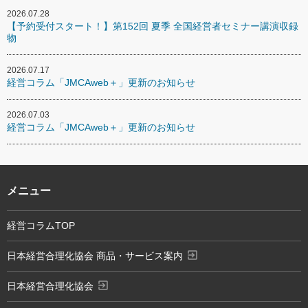
2026.07.28
【予約受付スタート！】第152回 夏季 全国経営者セミナー講演収録
物
2026.07.17
経営コラム「JMCAweb＋」更新のお知らせ
2026.07.03
経営コラム「JMCAweb＋」更新のお知らせ
メニュー
経営コラムTOP
exit_to_app
日本経営合理化協会 商品・サービス案内
exit_to_app
日本経営合理化協会