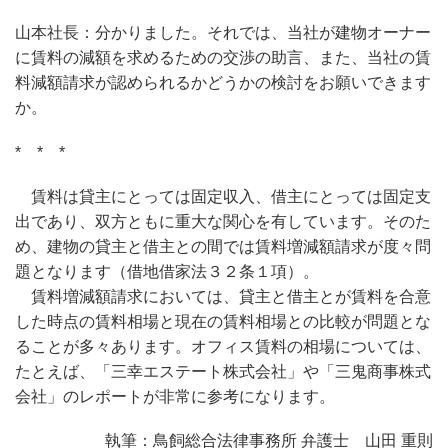
山本社長：分かりました。それでは、当社が建物オーナー
に賃料の減額を求めるための交渉の助言、また、当社の賃
料減額請求が認められるかどうかの検討をお願いできます
か。
* * *
賃料は貸主にとっては固定収入、借主にとっては固定支
出であり、双方ともに重大な関心を有しています。そのた
め、建物の貸主と借主との間では賃料増減額請求が度々問
題となります（借地借家法３２条１項）。
賃料増減額請求においては、貸主と借主とが賃料を合意
した時点の賃料相場と現在の賃料相場との比較が問題とな
ることが多々あります。オフィス賃料の相場については、
たとえば、「三幸エステート株式会社」や「三鬼商事株式
会社」のレポートが非常に参考になります。
執筆：鳥飼総合法律事務所 弁護士 山田 重則