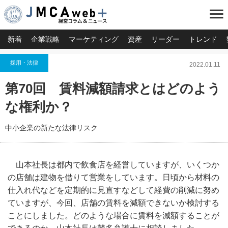
menu
新着
企業戦略
マーケティング
資産
リーダー
トレンド
採用・法律
2022.01.11
第70回 賃料減額請求とはどのよう
な権利か？
中小企業の新たな法律リスク
山本社長は都内で飲食店を経営していますが、いくつか
の店舗は建物を借りて営業をしています。日頃から材料の
仕入れ代などを定期的に見直すなどして経費の削減に努め
ていますが、今回、店舗の賃料を減額できないか検討する
ことにしました。どのような場合に賃料を減額することが