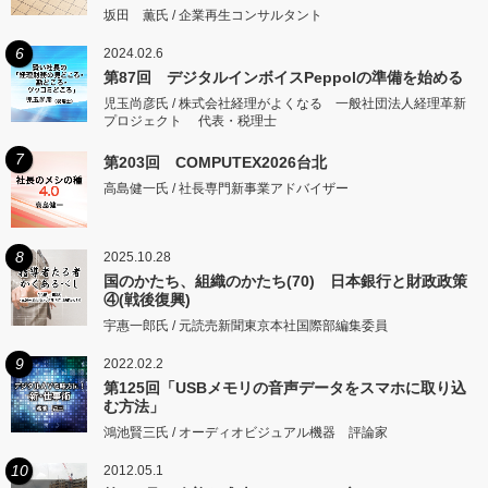
坂田 薫氏 / 企業再生コンサルタント
6
2024.02.6
第87回 デジタルインボイスPeppolの準備を始める
児玉尚彦氏 / 株式会社経理がよくなる 一般社団法人経理革新
プロジェクト 代表・税理士
7
第203回 COMPUTEX2026台北
高島健一氏 / 社長専門新事業アドバイザー
8
2025.10.28
国のかたち、組織のかたち(70) 日本銀行と財政政策
④(戦後復興)
宇惠一郎氏 / 元読売新聞東京本社国際部編集委員
9
2022.02.2
第125回「USBメモリの音声データをスマホに取り込
む方法」
鴻池賢三氏 / オーディオビジュアル機器 評論家
10
2012.05.1