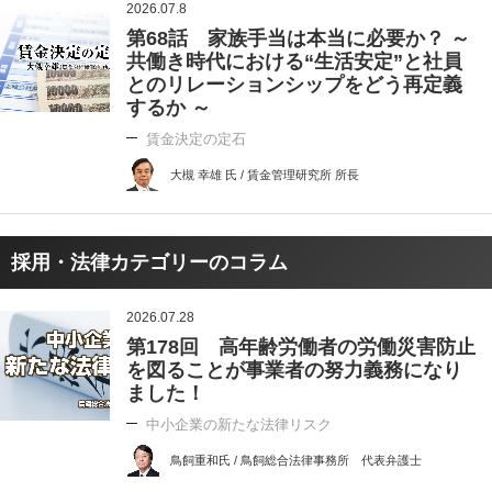
2026.07.8
第68話 家族手当は本当に必要か？ ～
共働き時代における“生活安定”と社員
とのリレーションシップをどう再定義
するか ～
賃金決定の定石
大槻 幸雄 氏 / 賃金管理研究所 所長
採用・法律カテゴリーのコラム
2026.07.28
第178回 高年齢労働者の労働災害防止
を図ることが事業者の努力義務になり
ました！
中小企業の新たな法律リスク
鳥飼重和氏 / 鳥飼総合法律事務所 代表弁護士