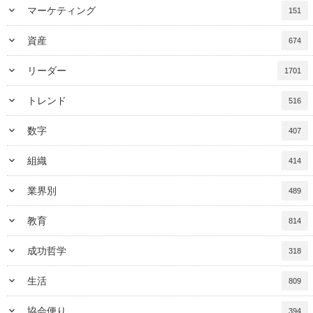
keyboard_arrow_down
マーケティング
151
keyboard_arrow_down
資産
674
keyboard_arrow_down
リーダー
1701
keyboard_arrow_down
トレンド
516
keyboard_arrow_down
数字
407
keyboard_arrow_down
組織
414
keyboard_arrow_down
業界別
489
keyboard_arrow_down
教育
814
keyboard_arrow_down
成功哲学
318
keyboard_arrow_down
生活
809
keyboard_arrow_down
協会便り
394