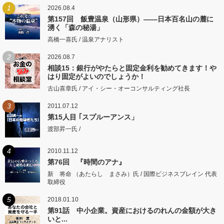
1
2026.08.4
第157回 飯豊温泉（山形県）――日本百名山の麓に
湧く「森の秘湯」
高橋一喜氏 / 温泉アナリスト
2
2026.08.7
相談15：銀行がやたらと固定金利を勧めてきます！や
はり固定がよいのでしょうか！
古山喜章氏 / アイ・シー・オーコンサルティング社長
3
2011.07.12
第15人目 ｢スプルーアンス」
渡部昇一氏 /
4
2010.11.12
第76回 『時間のアナ』
新 将命 （あたらし まさみ）氏 / 国際ビジネスブレイン 代表
取締役
5
2018.01.10
第91話 中小企業。資産におけるのれんの金額が大き
いと...