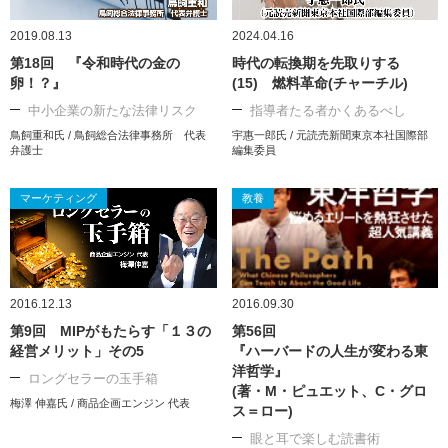
2019.08.13
2024.04.16
第18回 『令和時代の金の
時代の転換期を先取りする
卵！？』
(15) 燃料革命(チャーチル)
中小企業の新たな法律リスク
指導者たる者かくあるべし
鳥飼重和氏 / 鳥飼総合法律事務所 代表
宇惠一郎氏 / 元読売新聞東京本社国際部
弁護士
編集委員
マーケティング
教養
2016.12.13
2016.09.30
第9回 MIPがもたらす「１３の
第56回
経営メリット」その5
『ハーバードの人生が変わる東
洋哲学』
ロングセラーの玉手箱
(著・M・ピュエット、C・グロ
梅澤 伸嘉氏 / 商品企画エンジン 代表
ス＝ロー)
眼と耳で楽しむ読書術