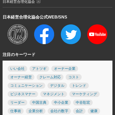
exit_to_app
日本経営合理化協会
日本経営合理化協会
公式WEB/SNS
注目のキーワード
いい会社
アトツギ
オーナー企業
オーナー経営
クレーム対応
コスト
コミュニケーション
デジタル
トレンド
ビジネスマナー
マネジメント
マーケティング
リーダー
中国古典
中小企業
中谷彰宏
仕事術
企業分析
会社の数字
会計
健康