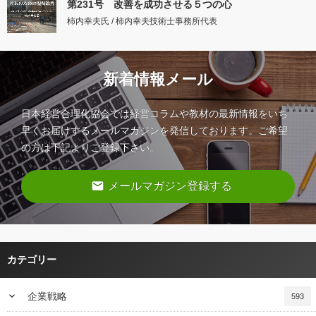
第231号 改善を成功させる５つの心
柿内幸夫氏 / 柿内幸夫技術士事務所代表
新着情報メール
日本経営合理化協会では経営コラムや教材の最新情報をいち
早くお届けするメールマガジンを発信しております。ご希望
の方は下記よりご登録下さい。
email
メールマガジン登録する
カテゴリー
keyboard_arrow_down
企業戦略
593