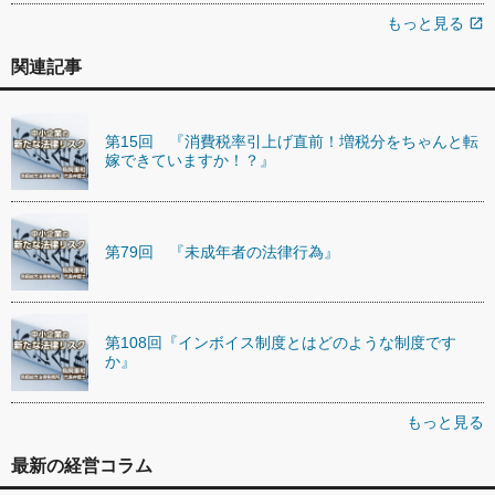
もっと見る
open_in_new
関連記事
第15回 『消費税率引上げ直前！増税分をちゃんと転
嫁できていますか！？』
第79回 『未成年者の法律行為』
第108回『インボイス制度とはどのような制度です
か』
もっと見る
最新の経営コラム