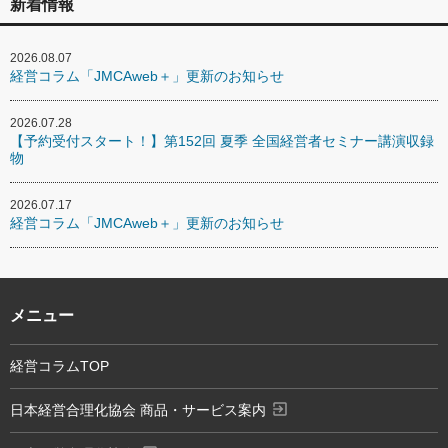
新着情報
2026.08.07
経営コラム「JMCAweb＋」更新のお知らせ
2026.07.28
【予約受付スタート！】第152回 夏季 全国経営者セミナー講演収録
物
2026.07.17
経営コラム「JMCAweb＋」更新のお知らせ
メニュー
経営コラムTOP
exit_to_app
日本経営合理化協会 商品・サービス案内