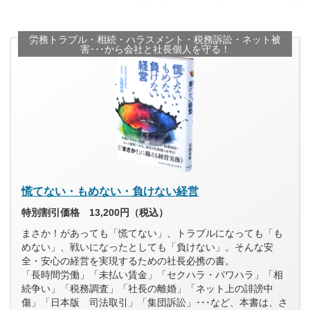
労務トラブル・相続・ハラスメント・税務訴訟・ネット被
害･･･から会社と社長個人を守る！
慌てない・もめない・負けない経営
特別割引価格 13,200円（税込）
まさか！があっても「慌てない」、トラブルになっても「も
めない」、戦いになったとしても「負けない」。そんな安
全・安心の経営を実現するための社長必携の書。
「長時間労働」「未払い賃金」「セクハラ・パワハラ」「相
続争い」「税務調査」「社長の離婚」「ネット上の誹謗中
傷」「日本版 司法取引」「集団訴訟」･･･など、本書は、さ