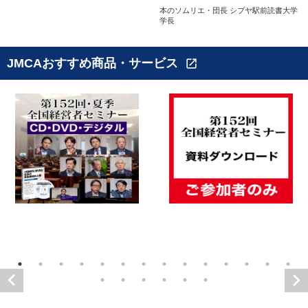
本のソムリエ・団長 シブヤ駅前読書大学
学長
JMCAおすすめ商品・サービス
open_in_new