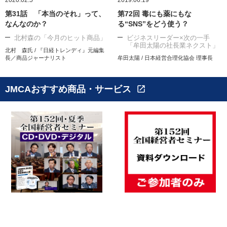
第31話 「本当のそれ」って、
第72回 毒にも薬にもな
なんなのか？
る“SNS”をどう使う？
北村森の「今月のヒット商品」
ビジネスリーダー×次の一手
「牟田太陽の社長業ネクスト」
北村 森氏 / 『日経トレンディ』元編集
長／商品ジャーナリスト
牟田太陽 / 日本経営合理化協会 理事長
JMCAおすすめ商品・サービス
open_in_new