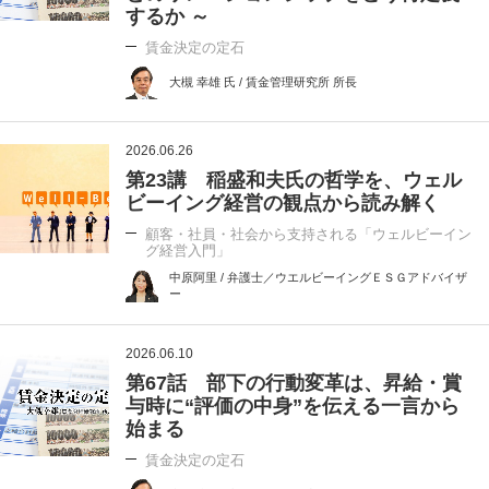
するか ～
賃金決定の定石
大槻 幸雄 氏 / 賃金管理研究所 所長
2026.06.26
第23講 稲盛和夫氏の哲学を、ウェル
ビーイング経営の観点から読み解く
顧客・社員・社会から支持される「ウェルビーイン
グ経営入門」
中原阿里 / 弁護士／ウエルビーイングＥＳＧアドバイザ
ー
2026.06.10
第67話 部下の行動変革は、昇給・賞
与時に“評価の中身”を伝える一言から
始まる
賃金決定の定石