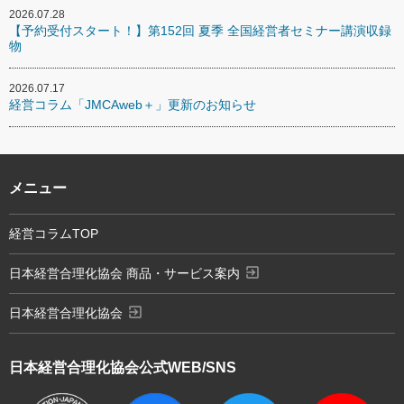
2026.07.28
【予約受付スタート！】第152回 夏季 全国経営者セミナー講演収録
物
2026.07.17
経営コラム「JMCAweb＋」更新のお知らせ
メニュー
経営コラムTOP
exit_to_app
日本経営合理化協会 商品・サービス案内
exit_to_app
日本経営合理化協会
日本経営合理化協会
公式WEB/SNS