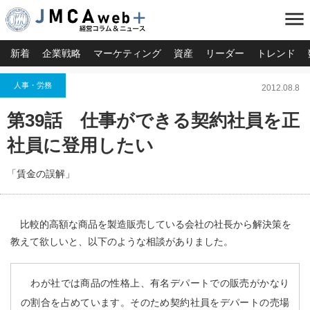
menu
新着
企業戦略
マーケティング
資産
リーダー
トレンド
人事・労務
2012.08.8
第39話 仕事ができる契約社員を正
社員に登用したい
「賃金の誤解」
比較的高額な商品を製造販売している会社の社長から解決策を
教えて欲しいと、以下のような相談がありました。
わが社では商品の性格上、有名デパートでの販売がかなり
の割合を占めています。そのため契約社員をデパートの売場