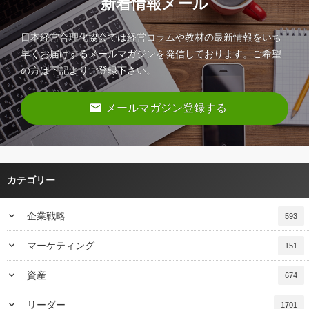
新着情報メール
日本経営合理化協会では経営コラムや教材の最新情報をいち
早くお届けするメールマガジンを発信しております。ご希望
の方は下記よりご登録下さい。
email
メールマガジン登録する
カテゴリー
keyboard_arrow_down
企業戦略
593
keyboard_arrow_down
マーケティング
151
keyboard_arrow_down
資産
674
keyboard_arrow_down
リーダー
1701