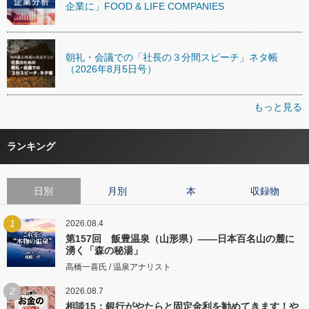
企業に」FOOD & LIFE COMPANIES
朝礼・会議での「社長の３分間スピーチ」ネタ帳
（2026年8月5日号）
もっと見る
ランキング
日別
月別
本
収録物
1
2026.08.4
第157回 飯豊温泉（山形県）――日本百名山の麓に
湧く「森の秘湯」
高橋一喜氏 / 温泉アナリスト
2
2026.08.7
相談15：銀行がやたらと固定金利を勧めてきます！や