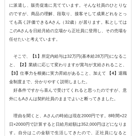
に派遣し、販売促進に充てています。そんな社員のひとりな
のですが、商品の理解、段取り、接客そして成果どれをとっ
ても高く評価できるAさん（32歳）が居ります。私としては
このAさんを日給月給の立場から正社員に登用し、その売場を
任せたいと考えています。
そこで、
【1】
所定内給与は32万円(基本給28万円)になるこ
と、
【2】
業績に応じて変わりますが賞与が支給されること、
【3】
仕事力を根拠に実力昇給があること、加えて
【4】
退職
金制度まで、分かりやすく説明しました。
好条件ですから喜んで受けてくれると思ったのですが、意
外にもAさんは契約社員のままでよいと断ってきました。
理由を聞くと、Aさんの時給は現在2000円です。8時間×22
日×2000円で計算すると日給月給額は352,000円ほどになりま
す。自分はこの金額で生活してきたので、正社員になると