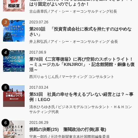
はり固定がよいのでしょうか！
古山喜章氏 / アイ・シー・オーコンサルティング社長
3
2023.07.26
第203話 「投資育成会社に株式を持たすのはやめな
さい」
井上和弘氏 / アイ・シー・オーコンサルティング 会長
4
2017.06.9
第78回《二宮尊徳翁》に再び空前のスポットライト！
～ミュージカル「KINJIRO!」・記念館開館・銅像も復
活～
西川りゅうじん氏 / マーケティング コンサルタント
5
2017.03.24
第53回 社員の幸せを考えるブレない経営とは？～事
例：LEGO
清水ひろゆき氏 / ビジネスモデルコンサルタント・Ｈ＆Ｈコン
サルティング代表
6
2021.06.29
挑戦の決断(25) 藩閥政治の打倒(原 敬)
宇惠一郎氏 / 元読売新聞東京本社国際部編集委員