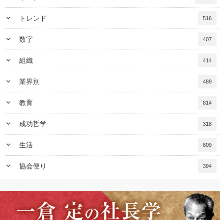
keyboard_arrow_down
トレンド
516
keyboard_arrow_down
数字
407
keyboard_arrow_down
組織
414
keyboard_arrow_down
業界別
489
keyboard_arrow_down
教育
814
keyboard_arrow_down
成功哲学
318
keyboard_arrow_down
生活
809
keyboard_arrow_down
協会便り
394