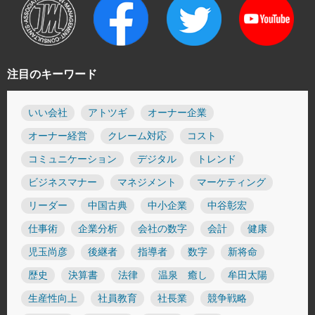
注目のキーワード
いい会社
アトツギ
オーナー企業
オーナー経営
クレーム対応
コスト
コミュニケーション
デジタル
トレンド
ビジネスマナー
マネジメント
マーケティング
リーダー
中国古典
中小企業
中谷彰宏
仕事術
企業分析
会社の数字
会計
健康
児玉尚彦
後継者
指導者
数字
新将命
歴史
決算書
法律
温泉 癒し
牟田太陽
生産性向上
社員教育
社長業
競争戦略