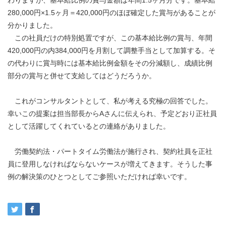
わりますが、基本給比例の賞与金額は年間1.5ヶ月分です。基本給
280,000円×1.5ヶ月＝420,000円のほぼ確定した賞与があることが
分かりました。
この社員だけの特別処置ですが、この基本給比例の賞与、年間
420,000円の内384,000円を月割して調整手当として加算する。そ
の代わりに賞与時には基本給比例金額をその分減額し、成績比例
部分の賞与と併せて支給してはどうだろうか。
これがコンサルタントとして、私が考える究極の回答でした。
幸いこの提案は担当部長からAさんに伝えられ、予定どおり正社員
として活躍してくれているとの連絡がありました。
労働契約法・パートタイム労働法が施行され、契約社員を正社
員に登用しなければならないケースが増えてきます。そうした事
例の解決策のひとつとしてご参照いただければ幸いです。