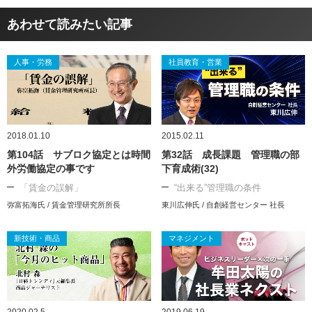
あわせて読みたい記事
人事・労務
社員教育・営業
2018.01.10
2015.02.11
第104話 サブロク協定とは時間
第32話 成長課題 管理職の部
外労働協定の事です
下育成術(32)
「賃金の誤解」
“出来る”管理職の条件
弥富拓海氏 / 賃金管理研究所所長
東川広伸氏 / 自創経営センター 社長
新技術・商品
マネジメント
2020.02.5
2019.06.19