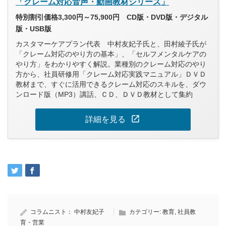
「クレーム対応音声・動画教材シリーズ」
特別割引価格3,300円～75,900円 CD版・DVD版・デジタル
版・USB版
カスタマーケアプラン代表 中村友妃子氏と、田村綾子氏が
「クレーム対応のやり方の基本」、「セルフメンタルケアの
やり方」をわかりやすく解説。業種別のクレーム対応のやり
方から、社員研修用「クレーム対応実践マニュアル」ＤＶＤ
教材まで、すぐに活用できるクレーム対応のスキルを、ダウ
ンロード版（MP3）講話、ＣＤ、ＤＶＤ教材として集約
open_in_new
詳細を見る
コラムニスト：
中村友妃子
カテゴリー:
教育
,
社員教
育・営業