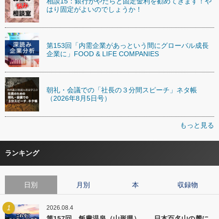
相談15：銀行がやたらと固定金利を勧めてきます！や
はり固定がよいのでしょうか！
第153回「内需企業があっという間にグローバル成長
企業に」FOOD & LIFE COMPANIES
朝礼・会議での「社長の３分間スピーチ」ネタ帳
（2026年8月5日号）
もっと見る
ランキング
日別
月別
本
収録物
1
2026.08.4
第157回 飯豊温泉（山形県）――日本百名山の麓に