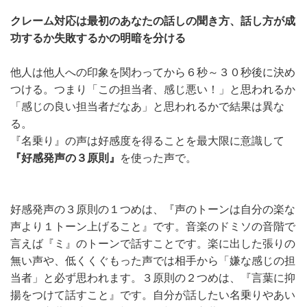
クレーム対応は最初のあなたの話しの聞き方、話し方が成
功するか失敗するかの明暗を分ける
他人は他人への印象を関わってから６秒～３０秒後に決め
つける。つまり「この担当者、感じ悪い！」と思われるか
「感じの良い担当者だなあ」と思われるかで結果は異な
る。
『名乗り』の声は好感度を得ることを最大限に意識して
『好感発声の３原則』
を使った声で。
好感発声の３原則の１つめは、『声のトーンは自分の楽な
声より１トーン上げること』です。音楽のドミソの音階で
言えば『ミ』のトーンで話すことです。楽に出した張りの
無い声や、低くくぐもった声では相手から「嫌な感じの担
当者」と必ず思われます。３原則の２つめは、『言葉に抑
揚をつけて話すこと』です。自分が話したい名乗りやあい