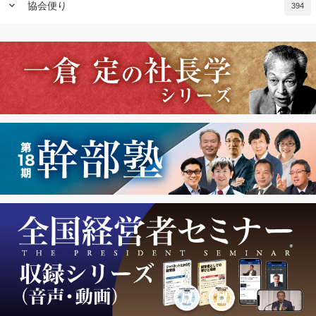
keyboard_arrow_down
協会便り
394