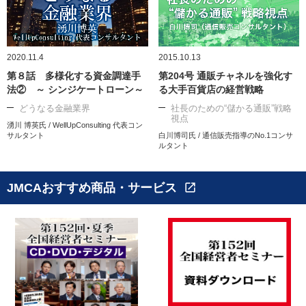
2020.11.4
2015.10.13
第８話 多様化する資金調達手
第204号 通販チャネルを強化す
法② ～ シンジケートローン～
る大手百貨店の経営戦略
どうなる金融業界
社長のための“儲かる通販”戦略
視点
湧川 博英氏 / WellUpConsulting 代表コン
サルタント
白川博司氏 / 通信販売指導のNo.1コンサ
ルタント
JMCAおすすめ商品・サービス
open_in_new