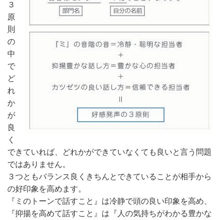
３
原
則
の
中
で
ど
れ
か
が
良
く
できていれば、どれかができていなくても良いと言う問題
ではありません。
３つともバランス良くきちんとできていることが相手から
の好印象を高めます。
『ミのトーンで話すこと』は冷静で頭の良い印象を高め、
『抑揚を高めて話すこと』は『人の気持ちがわかる豊かな