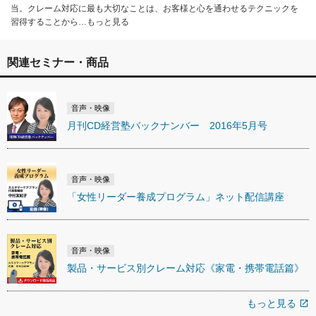
当。クレーム対応に最も大切なことは、お客様と心を通わせるテクニックを
習得することから…もっと見る
関連セミナー・商品
音声・映像
月刊CD経営塾バックナンバー 2016年5月号
音声・映像
「女性リーダー養成プログラム」ネット配信講座
音声・映像
製品・サービス別クレーム対応《家電・携帯電話篇》
もっと見る
open_in_new