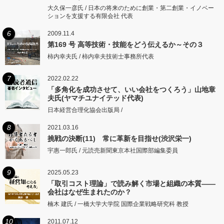
大久保一彦氏 / 日本の将来のために創業・第二創業・イノベー
ションを支援する有限会社 代表
6
2009.11.4
第169 号 高等技術・技能をどう伝えるか～その３
柿内幸夫氏 / 柿内幸夫技術士事務所代表
7
2022.02.22
「多角化を成功させて、いい会社をつくろう」山地章
夫氏(ヤマチユナイテッド代表)
日本経営合理化協会出版局 /
8
2021.03.16
挑戦の決断(11) 常に革新を目指せ(渋沢栄一)
宇惠一郎氏 / 元読売新聞東京本社国際部編集委員
9
2025.05.23
「取引コスト理論」で読み解く市場と組織の本質――
会社はなぜ生まれたのか？
楠木 建氏 / 一橋大学大学院 国際企業戦略研究科 教授
10
2011.07.12