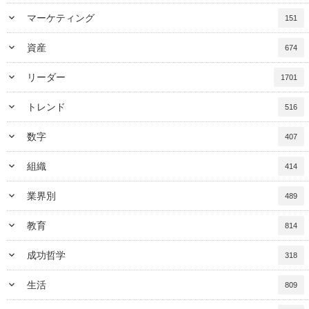
keyboard_arrow_down
マーケティング
151
keyboard_arrow_down
資産
674
keyboard_arrow_down
リーダー
1701
keyboard_arrow_down
トレンド
516
keyboard_arrow_down
数字
407
keyboard_arrow_down
組織
414
keyboard_arrow_down
業界別
489
keyboard_arrow_down
教育
814
keyboard_arrow_down
成功哲学
318
keyboard_arrow_down
生活
809