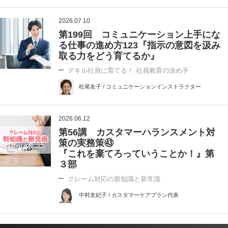
2026.07.10
第199回 コミュニケーション上手にな
る仕事の進め方123『指示の意図を汲み
取る力をどう育てるか』
デキル社員に育てる！ 社員教育の決め手
松尾友子 / コミュニケーションインストラクター
2026.06.12
第56講 カスタマーハランスメント対
策の実務策㊸
『これを棄てろっていうことか！』第
３部
クレーム対応の新知識と新常識
中村友妃子 / カスタマーケアプラン代表