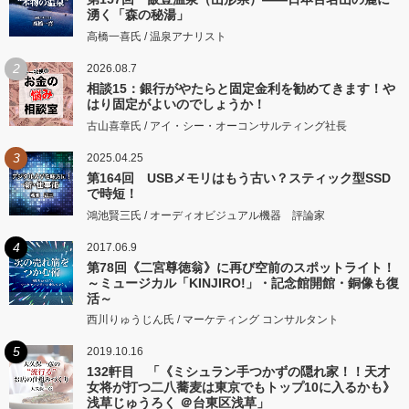
湧く「森の秘湯」
高橋一喜氏 / 温泉アナリスト
2
2026.08.7
相談15：銀行がやたらと固定金利を勧めてきます！や
はり固定がよいのでしょうか！
古山喜章氏 / アイ・シー・オーコンサルティング社長
3
2025.04.25
第164回 USBメモリはもう古い？スティック型SSD
で時短！
鴻池賢三氏 / オーディオビジュアル機器 評論家
4
2017.06.9
第78回《二宮尊徳翁》に再び空前のスポットライト！
～ミュージカル「KINJIRO!」・記念館開館・銅像も復
活～
西川りゅうじん氏 / マーケティング コンサルタント
5
2019.10.16
132軒目 「《ミシュラン手つかずの隠れ家！！天才
女将が打つ二八蕎麦は東京でもトップ10に入るかも》
浅草じゅうろく ＠台東区浅草」