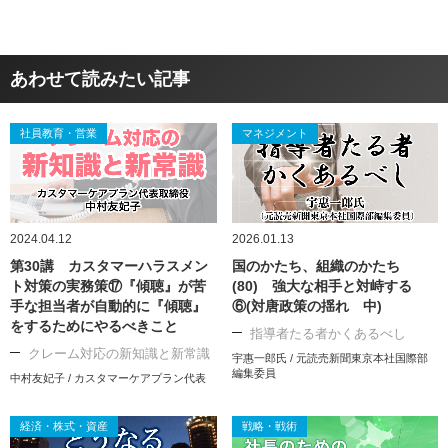
あわせて読みたい記事
社員教育・営業
マネジメント
2024.04.12
2026.01.13
第30講 カスタマーハラスメン
国のかたち、組織のかたち
ト対策の実務策⑰『傾聴』が苦
(80) 強大な相手と対峙する
手な担当者が自動的に『傾聴』
⑥(対唐政策の揺れ 中)
をするためにやるべきこと
指導者たる者かくあるべし
クレーム対応の新知識と新常識
宇惠一郎氏 / 元読売新聞東京本社国際部
編集委員
中村友妃子 / カスタマーケアプラン代表
経済・株式・資産
戦略・戦術