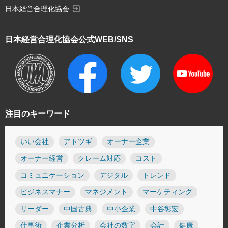
exit_to_app
日本経営合理化協会
日本経営合理化協会
公式WEB/SNS
注目のキーワード
いい会社
アトツギ
オーナー企業
オーナー経営
クレーム対応
コスト
コミュニケーション
デジタル
トレンド
ビジネスマナー
マネジメント
マーケティング
リーダー
中国古典
中小企業
中谷彰宏
仕事術
企業分析
会社の数字
会計
健康