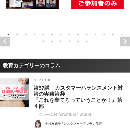
教育カテゴリーのコラム
2026.07.10
第57講 カスタマーハランスメント対
策の実務策㊹
『これを棄てろっていうことか！』第
４部
クレーム対応の新知識と新常識
中村友妃子 / カスタマーケアプラン代表