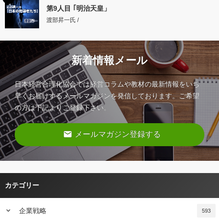
第9人目 ｢明治天皇」
渡部昇一氏 /
新着情報メール
日本経営合理化協会では経営コラムや教材の最新情報をいち
早くお届けするメールマガジンを発信しております。ご希望
の方は下記よりご登録下さい。
email
メールマガジン登録する
カテゴリー
keyboard_arrow_down
企業戦略
593