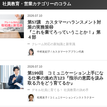
社員教育・営業カテゴリーのコラム
2026.07.10
第57講 カスタマーハランスメント対
策の実務策㊹
『これを棄てろっていうことか！』第
４部
クレーム対応の新知識と新常識
中村友妃子 / カスタマーケアプラン代表
2026.07.10
第199回 コミュニケーション上手にな
る仕事の進め方123『指示の意図を汲み
取る力をどう育てるか』
デキル社員に育てる！ 社員教育の決め手
松尾友子 / コミュニケーションインストラクター