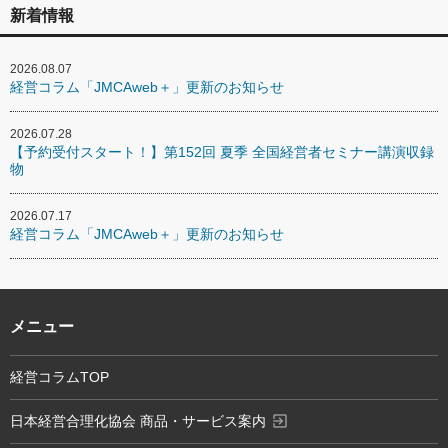
新着情報
2026.08.07
経営コラム「JMCAweb＋」更新のお知らせ
2026.07.28
【予約受付スタート！】第152回 夏季 全国経営者セミナー講演収録
物
2026.07.17
経営コラム「JMCAweb＋」更新のお知らせ
メニュー
経営コラムTOP
exit_to_app
日本経営合理化協会 商品・サービス案内