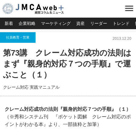
menu
新着
企業戦略
マーケティング
資産
リーダー
トレンド
社員教育・営業
2013.12.20
第73講 クレーム対応成功の法則は
まず『親身的対応７つの手順』で運
ぶこと（１）
クレーム対応 実践マニュアル
クレーム対応成功の法則『親身的対応７つの手順』（１）
（※秀和システム刊 『ポケット図解 クレーム対応のポ
イントがわかる本』より、一部抜粋と加筆）