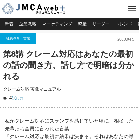
menu
新着
企業戦略
マーケティング
資産
リーダー
トレンド
社員教育・営業
2010.04.5
第8講 クレーム対応はあなたの最初
の話の聞き方、話し方で明暗は分か
れる
クレーム対応 実践マニュアル
#
話し方
私がクレーム対応にスランプを感じていた頃に、相談した
先輩たち全員に言われた言葉
『クレーム対応は最初に結果は決まる。それはあなたの最