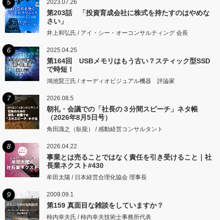
5
2023.07.26
第203話 「投資育成会社に株式を持たすのはやめな
さい」
井上和弘氏 / アイ・シー・オーコンサルティング 会長
6
2025.04.25
第164回 USBメモリはもう古い？スティック型SSD
で時短！
鴻池賢三氏 / オーディオビジュアル機器 評論家
7
2026.08.5
朝礼・会議での「社長の３分間スピーチ」ネタ帳
（2026年8月5日号）
角田識之（臥龍） / 感動経営コンサルタント
8
2026.04.22
事業とは売ることではなく責任を引き受けること｜社
長業ネクスト#430
牟田太陽 / 日本経営合理化協会 理事長
9
2009.09.1
第159 真面目な雑談をしていますか？
柿内幸夫氏 / 柿内幸夫技術士事務所代表