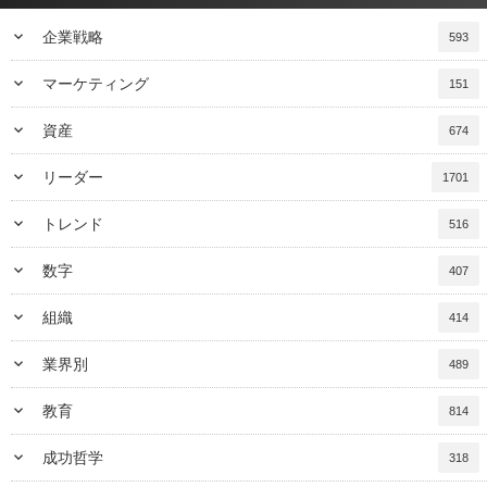
keyboard_arrow_down
企業戦略
593
keyboard_arrow_down
マーケティング
151
keyboard_arrow_down
資産
674
keyboard_arrow_down
リーダー
1701
keyboard_arrow_down
トレンド
516
keyboard_arrow_down
数字
407
keyboard_arrow_down
組織
414
keyboard_arrow_down
業界別
489
keyboard_arrow_down
教育
814
keyboard_arrow_down
成功哲学
318