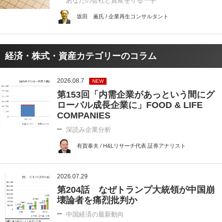
あなたの会社と資産を守る一手
坂田 薫氏 / 企業再生コンサルタント
経済・株式・資産カテゴリーのコラム
2026.08.7
NEW
第153回「内需企業があっという間にグ
ローバル成長企業に」FOOD & LIFE
COMPANIES
深読み企業分析
有賀泰夫 / H&Lリサーチ代表 証券アナリスト
2026.07.29
第204話 なぜトランプ大統領が中国崩
壊論者を痛烈批判か
中国経済の最新動向