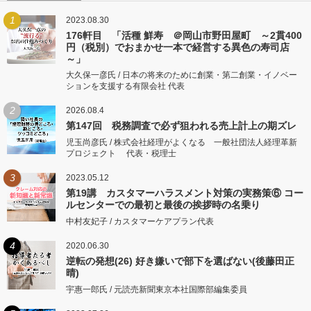
1
2023.08.30
176軒目 「活種 鮮寿 ＠岡山市野田屋町 ～2貫400
円（税別）でおまかせ一本で経営する異色の寿司店
～」
大久保一彦氏 / 日本の将来のために創業・第二創業・イノベー
ションを支援する有限会社 代表
2
2026.08.4
第147回 税務調査で必ず狙われる売上計上の期ズレ
児玉尚彦氏 / 株式会社経理がよくなる 一般社団法人経理革新
プロジェクト 代表・税理士
3
2023.05.12
第19講 カスタマーハラスメント対策の実務策⑥ コー
ルセンターでの最初と最後の挨拶時の名乗り
中村友妃子 / カスタマーケアプラン代表
4
2020.06.30
逆転の発想(26) 好き嫌いで部下を選ばない(後藤田正
晴)
宇惠一郎氏 / 元読売新聞東京本社国際部編集委員