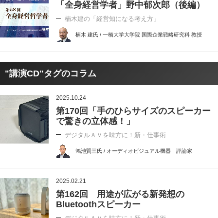
「全身経営学者」野中郁次郎（後編）
楠木建の「経営知になる考え方」
楠木 建氏 / 一橋大学大学院 国際企業戦略研究科 教授
"講演CD"タグのコラム
2025.10.24
第170回「手のひらサイズのスピーカー
で驚きの立体感！」
デジタルＡＶを味方に！新・仕事術
鴻池賢三氏 / オーディオビジュアル機器 評論家
2025.02.21
第162回 用途が広がる新発想の
Bluetoothスピーカー