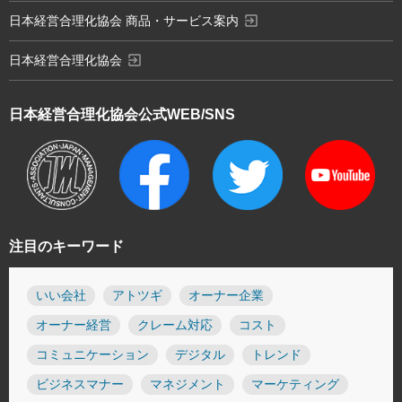
exit_to_app
日本経営合理化協会 商品・サービス案内
exit_to_app
日本経営合理化協会
日本経営合理化協会
公式WEB/SNS
注目のキーワード
いい会社
アトツギ
オーナー企業
オーナー経営
クレーム対応
コスト
コミュニケーション
デジタル
トレンド
ビジネスマナー
マネジメント
マーケティング