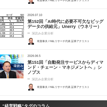
有賀泰夫 / H&Lリサーチ代表 証券アナリスト
2026.07.10
第152回「AI時代に必要不可欠なビッグ
データの供給元」Unerry（ウネリー）
深読み企業分析
有賀泰夫 / H&Lリサーチ代表 証券アナリスト
2026.06.5
第151回「自動発注サービスからディマ
ンド・チェーン・マネジメントへ 」シ
ノプス
深読み企業分析
有賀泰夫 / H&Lリサーチ代表 証券アナリスト
"経営戦略"タグのコラム