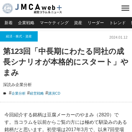
menu
新着
企業戦略
マーケティング
資産
リーダー
トレンド
経済・株式・資産
2024.01.12
第123回「中長期にわたる同社の成
長シナリオが本格的にスタート」や
まみ
深読み企業分析
#
#
#
企業分析
経営戦略
講演CD
今回紹介する銘柄は豆腐メーカーのやまみ（2820）で
す。当コラムを以前からご覧の方には極めて馴染みのある
銘柄だと思います。初登場は2017年3月で、以来7回登場