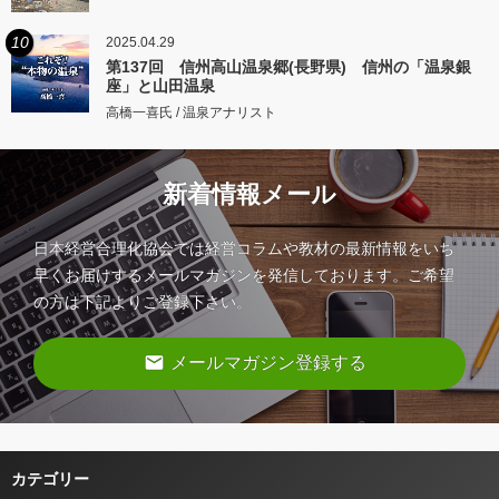
10
2025.04.29
第137回 信州高山温泉郷(長野県) 信州の「温泉銀
座」と山田温泉
高橋一喜氏 / 温泉アナリスト
新着情報メール
日本経営合理化協会では経営コラムや教材の最新情報をいち
早くお届けするメールマガジンを発信しております。ご希望
の方は下記よりご登録下さい。
email
メールマガジン登録する
カテゴリー