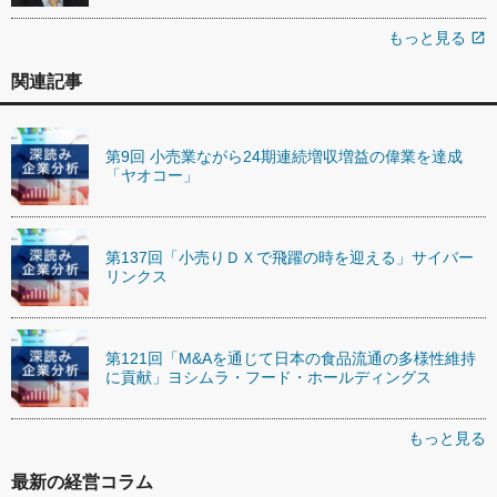
もっと見る
open_in_new
関連記事
第9回 小売業ながら24期連続増収増益の偉業を達成
「ヤオコー」
第137回「小売りＤＸで飛躍の時を迎える」サイバー
リンクス
第121回「M&Aを通じて日本の食品流通の多様性維持
に貢献」ヨシムラ・フード・ホールディングス
もっと見る
最新の経営コラム