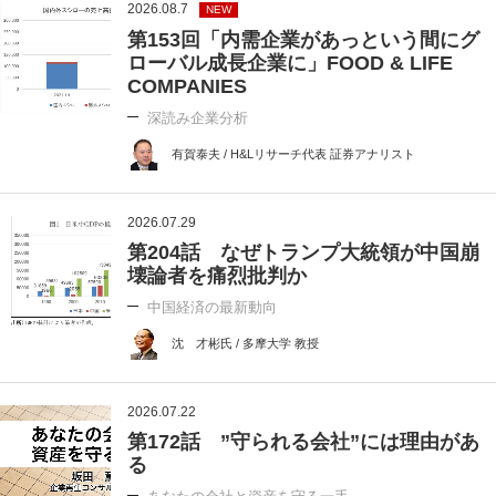
2026.08.7
NEW
第153回「内需企業があっという間にグ
ローバル成長企業に」FOOD & LIFE
COMPANIES
深読み企業分析
有賀泰夫 / H&Lリサーチ代表 証券アナリスト
2026.07.29
第204話 なぜトランプ大統領が中国崩
壊論者を痛烈批判か
中国経済の最新動向
沈 才彬氏 / 多摩大学 教授
2026.07.22
第172話 ”守られる会社”には理由があ
る