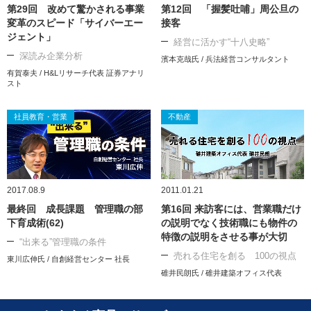
第29回 改めて驚かされる事業
第12回 「握髪吐哺」周公旦の
変革のスピード「サイバーエー
接客
ジェント」
経営に活かす“十八史略”
深読み企業分析
濱本克哉氏 / 兵法経営コンサルタント
有賀泰夫 / H&Lリサーチ代表 証券アナリ
スト
社員教育・営業
不動産
2017.08.9
2011.01.21
最終回 成長課題 管理職の部
第16回 来訪客には、営業職だけ
下育成術(62)
の説明でなく技術職にも物件の
特徴の説明をさせる事が大切
“出来る”管理職の条件
売れる住宅を創る 100の視点
東川広伸氏 / 自創経営センター 社長
碓井民朗氏 / 碓井建築オフィス代表