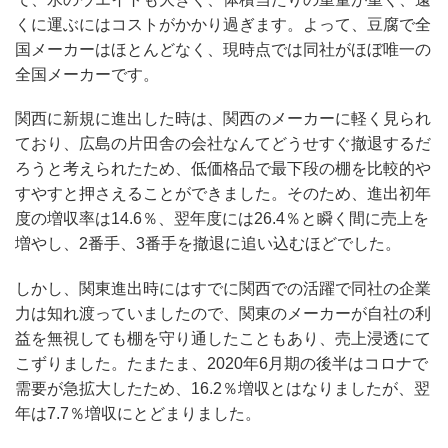
くに運ぶにはコストがかかり過ぎます。よって、豆腐で全
国メーカーはほとんどなく、現時点では同社がほぼ唯一の
全国メーカーです。
関西に新規に進出した時は、関西のメーカーに軽く見られ
ており、広島の片田舎の会社なんてどうせすぐ撤退するだ
ろうと考えられたため、低価格品で最下段の棚を比較的や
すやすと押さえることができました。そのため、進出初年
度の増収率は14.6％、翌年度には26.4％と瞬く間に売上を
増やし、2番手、3番手を撤退に追い込むほどでした。
しかし、関東進出時にはすでに関西での活躍で同社の企業
力は知れ渡っていましたので、関東のメーカーが自社の利
益を無視しても棚を守り通したこともあり、売上浸透にて
こずりました。たまたま、2020年6月期の後半はコロナで
需要が急拡大したため、16.2％増収とはなりましたが、翌
年は7.7％増収にとどまりました。