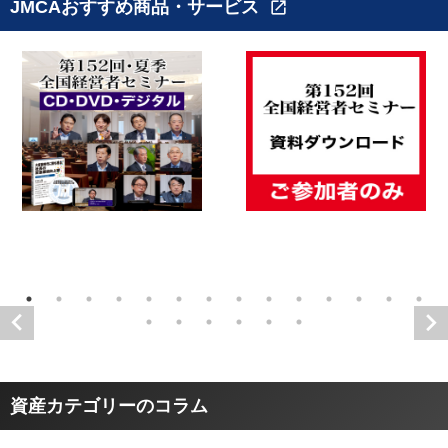
JMCAおすすめ商品・サービス
open_in_new
資産カテゴリーのコラム