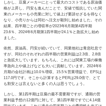
しかし、豆腐メーカーにとって最大のコストである原油価
格が上昇し、円安も進んだことで、安値で抵抗していた関
東のメーカーも小売業に対して値上げ要請せざるを得なく
なり、小売りからは同社へ注文が殺到し始めました。その
結果、四半期ごとの増収率が2023年6月期第4四半期
23.6％、2024年6月期第1四半期が24.1％と急拡大し始め
ました。
依然、原油高、円安が続いていて、同業他社は青息吐息で
すが、同社のそれぞれの四半期の営業利益は2.3倍、2.8倍
と急拡大しています。もちろん、これには関東工場の稼働
率急向上や値上げなども大いに貢献しています。2024年6
月期の会社計画は10.0％増収、15.5％営業増益で、EPSは
117.0円です。そこから計算するとPERは29.0倍で、とて
も割安とは言えないと多くの人は思うでしょう。
しかし、第1四半期は豆腐の最不需要期ですが、通期の営
業利益予想の12億円に対して、第1四半期ですでに4.14億
円出ています。これに過去の四半期ごとの季節性を当ては