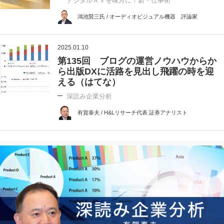
デジタルＡＶを味方に！新・仕事術
鴻池賢三氏 / オーディオビジュアル機器 評論家
2025.01.10
第135回 ブログの運営ノウハウからか
ら出版DXに活路を見出し飛躍の時を迎
える（はてな）
深読み企業分析
有賀泰夫 / H&Lリサーチ代表 証券アナリスト