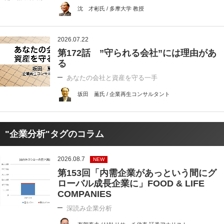
沈 才彬氏 / 多摩大学 教授
2026.07.22
第172話 ”守られる会社”には理由があ
る
あなたの会社と資産を守る一手
坂田 薫氏 / 企業再生コンサルタント
"企業分析"タグのコラム
2026.08.7
NEW
第153回「内需企業があっという間にグ
ローバル成長企業に」FOOD & LIFE
COMPANIES
深読み企業分析