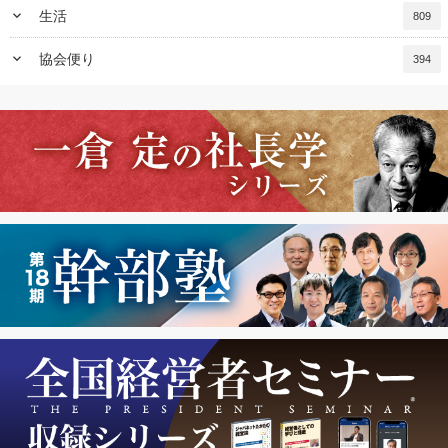
keyboard_arrow_down
生活
809
keyboard_arrow_down
協会便り
394