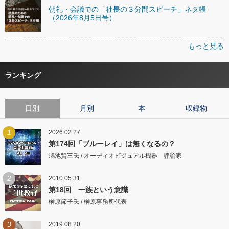
朝礼・会議での「社長の３分間スピーチ」ネタ帳
（2026年8月5日号）
もっと見る
ランキング
日別
月別
本
収録物
1
2026.02.27
第174回「ブルーレイ」は無くなるの？
鴻池賢三氏 / オーディオビジュアル機器 評論家
2
2010.05.31
第18回 一族という意識
榊原節子氏 / 榊原事務所代表
3
2019.08.20