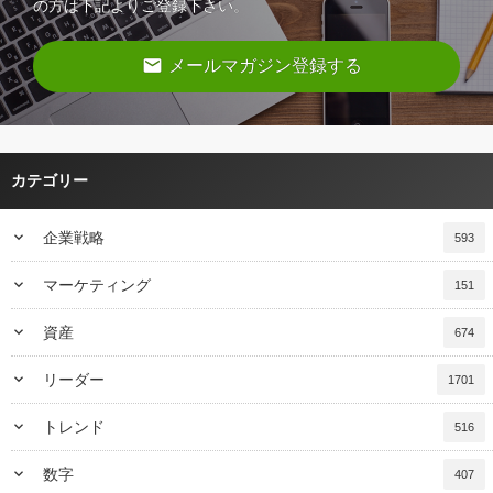
の方は下記よりご登録下さい。
email
メールマガジン登録する
カテゴリー
keyboard_arrow_down
企業戦略
593
keyboard_arrow_down
マーケティング
151
keyboard_arrow_down
資産
674
keyboard_arrow_down
リーダー
1701
keyboard_arrow_down
トレンド
516
keyboard_arrow_down
数字
407