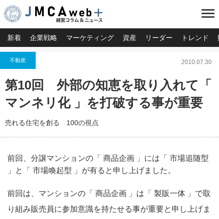
menu
新着
企業戦略
マーケティング
資産
リーダー
トレンド
不動産
2010.07.30
第10回 外部の知恵を取り入れて「
マンネリ化 」を打破する事が重要
売れる住宅を創る 100の視点
前回、分譲マンションの「 商品企画 」には「 市場追随型
」と「 市場喚起型 」が有ると申し上げました。
前回は、マンションの「 商品企画 」は「 製販一体 」で取
り組み販売員に参加意識を持たせる事が重要と申し上げま