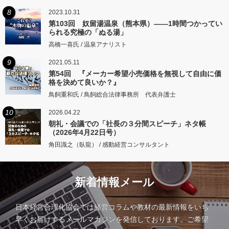
8
2023.10.31
第103回 奴留湯温泉（熊本県）――1時間つかってい
られる究極の「ぬる湯」
高橋一喜氏 / 温泉アナリスト
9
2021.05.11
第54回 『メーカー希望小売価格を無視して自由に価
格を決めて良いか？』
鳥飼重和氏 / 鳥飼総合法律事務所 代表弁護士
10
2026.04.22
朝礼・会議での「社長の３分間スピーチ」ネタ帳
（2026年4月22日号）
角田識之（臥龍） / 感動経営コンサルタント
新着情報メール
日本経営合理化協会では経営コラムや教材の最新情報をいち
早くお届けするメールマガジンを発信しております。ご希望