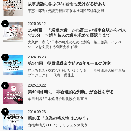
故事成語に学ぶ(33) 君命も受けざる所あり
宇惠一郎氏 / 元読売新聞東京本社国際部編集委員
4
2025.03.12
194軒目 「炭焼き鰻 かわ富士 @湘南台駅からバス
で15分 〜焼き名人の鰻を求めて藤沢市まで」
大久保一彦氏 / 日本の将来のために創業・第二創業・イノベー
ションを支援する有限会社 代表
5
2026.06.23
第144回 役員退職金支給の5年ルールに注意！
児玉尚彦氏 / 株式会社経理がよくなる 一般社団法人経理革新
プロジェクト 代表・税理士
6
2025.10.22
第404回 時に「非合理的な判断」が会社を守る
牟田太陽 / 日本経営合理化協会 理事長
7
2016.09.23
第88回「企業の将来性はESG？」
白根寿晴氏 / FPインテリジェンス代表