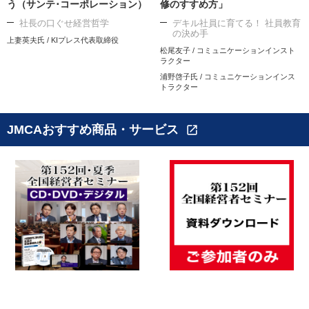
う（サンテ･コーポレーション）
修のすすめ方」
社長の口ぐせ経営哲学
デキル社員に育てる！ 社員教育
の決め手
上妻英夫氏 / KIプレス代表取締役
松尾友子 / コミュニケーションインスト
ラクター
浦野啓子氏 / コミュニケーションインス
トラクター
JMCAおすすめ商品・サービス
open_in_new