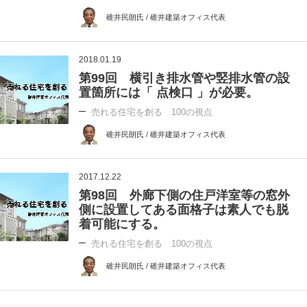
碓井民朗氏 / 碓井建築オフィス代表
2018.01.19
第99回 横引き排水管や竪排水管の設
置箇所には「 点検口 」が必要。
売れる住宅を創る 100の視点
碓井民朗氏 / 碓井建築オフィス代表
2017.12.22
第98回 外廊下側の住戸洋室等の窓外
側に設置してある面格子は素人でも脱
着可能にする。
売れる住宅を創る 100の視点
碓井民朗氏 / 碓井建築オフィス代表