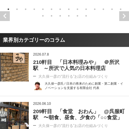
業界別カテゴリーのコラム
2026.07.8
210軒目 「日本料理みや」 ＠所沢
駅 ～所沢で人気の日本料理店
大久保一彦の“流行る”お店の仕組みづくり
大久保一彦氏 / 日本の将来のために創業・第二創業・イ
ノベーションを支援する有限会社 代表
2026.06.10
209軒目 「食堂 おわん」 @呉服町
駅 〜朝食、昼食、夕食の「○○食堂」
大久保一彦の“流行る”お店の仕組みづくり