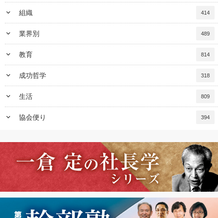
keyboard_arrow_down
組織
414
keyboard_arrow_down
業界別
489
keyboard_arrow_down
教育
814
keyboard_arrow_down
成功哲学
318
keyboard_arrow_down
生活
809
keyboard_arrow_down
協会便り
394