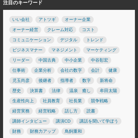
注目のキーワード
いい会社
アトツギ
オーナー企業
オーナー経営
クレーム対応
コスト
コミュニケーション
デジタル
トレンド
ビジネスマナー
マネジメント
マーケティング
リーダー
中国古典
中小企業
中谷彰宏
仕事術
企業分析
会社の数字
会計
健康
児玉尚彦
後継者
指導者
数字
新将命
歴史
決算書
法律
温泉 癒し
牟田太陽
生産性向上
社員教育
社長業
競争戦略
経営実務
経営戦略
話し方
読書
講師インタビュー
講演CD
講話を聞いて学ぼう
財務
財務力アップ
鳥飼重和