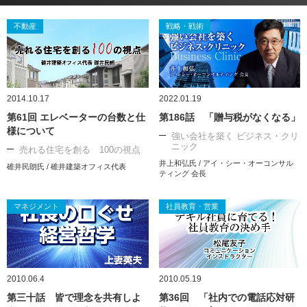
不動産
戦略・戦術
2014.10.17
2022.01.19
第61回 エレベーターの台数と仕
第186話 「贈与税がなくなる」
様について
強い会社を築く ビジネス・クリ
ニック
売れる住宅を創る 100の視点
井上和弘氏 / アイ・シー・オーコンサル
碓井民朗氏 / 碓井建築オフィス代表
ティング 会長
マネジメント
社員教育・営業
2010.06.4
2010.05.19
第三十話 皆で理念を共有しよ
第36回 「社内での電話応対研