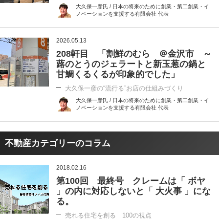
大久保一彦氏 / 日本の将来のために創業・第二創業・イ
ノベーションを支援する有限会社 代表
2026.05.13
208軒目 「割鮮のむら ＠金沢市 ～
蕗のとうのジェラートと新玉葱の鍋と
甘鯛くるくるが印象的でした」
大久保一彦の“流行る”お店の仕組みづくり
大久保一彦氏 / 日本の将来のために創業・第二創業・イ
ノベーションを支援する有限会社 代表
不動産カテゴリーのコラム
2018.02.16
第100回 最終号 クレームは「 ボヤ
」の内に対応しないと「 大火事 」にな
る。
売れる住宅を創る 100の視点