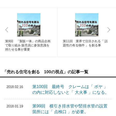
第9回 「製販一体」の商品企画
第11回 業界で注目される「 話
で取り組み 販売員に参加意識を
題性の有る物件 」を創る事
持たせる事が重要
「売れる住宅を創る 100の視点」の記事一覧
第100回 最終号 クレームは「 ボヤ 」
2018.02.16
の内に対応しないと「 大火事 」になる。
第99回 横引き排水管や竪排水管の設置
2018.01.19
箇所には「 点検口 」が必要。