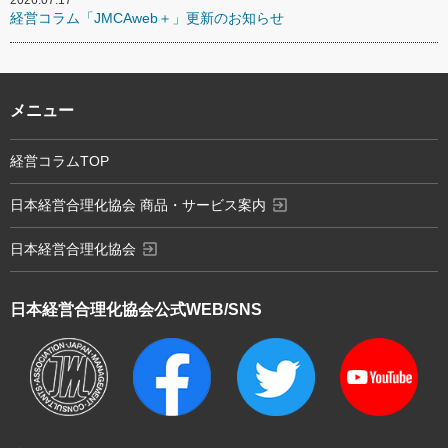
2026.07.17
経営コラム「JMCAweb＋」更新のお知らせ
メニュー
経営コラムTOP
exit_to_app
日本経営合理化協会 商品・サービス案内
exit_to_app
日本経営合理化協会
日本経営合理化協会
公式WEB/SNS