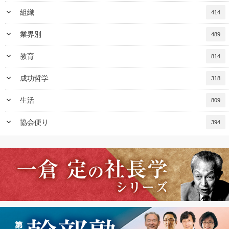
keyboard_arrow_down
組織
414
keyboard_arrow_down
業界別
489
keyboard_arrow_down
教育
814
keyboard_arrow_down
成功哲学
318
keyboard_arrow_down
生活
809
keyboard_arrow_down
協会便り
394