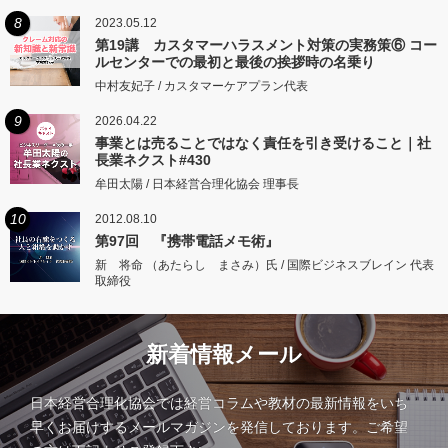
8
2023.05.12
第19講 カスタマーハラスメント対策の実務策⑥ コー
ルセンターでの最初と最後の挨拶時の名乗り
中村友妃子 / カスタマーケアプラン代表
9
2026.04.22
事業とは売ることではなく責任を引き受けること｜社
長業ネクスト#430
牟田太陽 / 日本経営合理化協会 理事長
10
2012.08.10
第97回 『携帯電話メモ術』
新 将命 （あたらし まさみ）氏 / 国際ビジネスブレイン 代表
取締役
新着情報メール
日本経営合理化協会では経営コラムや教材の最新情報をいち
早くお届けするメールマガジンを発信しております。ご希望