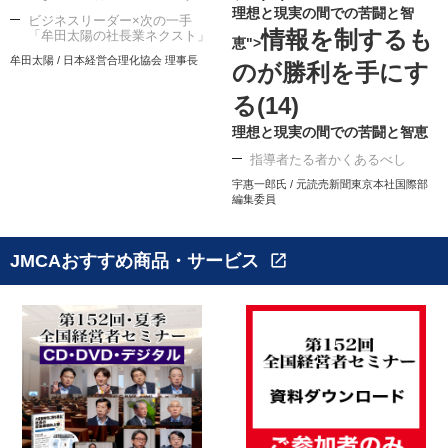
理想と現実の間での苦闘と智
ビジネスリーダー×次の一手
情報を制するも
「牟田太陽の社長業ネクスト」
恵">
牟田太陽 / 日本経営合理化協会 理事長
のが勝利を手にす
る(14)
理想と現実の間での苦闘と智恵
指導者たる者かくあるべし
宇惠一郎氏 / 元読売新聞東京本社国際部
編集委員
JMCAおすすめ商品・サービス
open_in_new