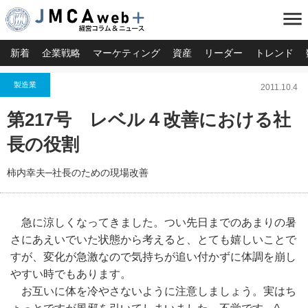
menu
新着
企業戦略
マーケティング
資産
リーダー
トレンド
製造業
2011.10.4
第217号 レベル４改善における社
長の役割
柿内幸夫─社長のための現場改善
急に涼しくなってきました。つい先日までのあまりの暑
さにあえいでいた状態から考えると、とても嬉しいことで
すが、変化が急激なので気持ちが追い付かずに体調を崩し
やすい時でもあります。
お互いに体を冷やさないように注意しましょう。実はち