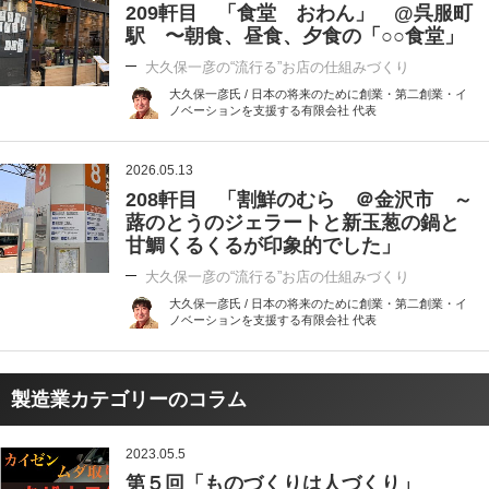
209軒目 「食堂 おわん」 @呉服町
駅 〜朝食、昼食、夕食の「○○食堂」
大久保一彦の“流行る”お店の仕組みづくり
大久保一彦氏 / 日本の将来のために創業・第二創業・イ
ノベーションを支援する有限会社 代表
2026.05.13
208軒目 「割鮮のむら ＠金沢市 ～
蕗のとうのジェラートと新玉葱の鍋と
甘鯛くるくるが印象的でした」
大久保一彦の“流行る”お店の仕組みづくり
大久保一彦氏 / 日本の将来のために創業・第二創業・イ
ノベーションを支援する有限会社 代表
製造業カテゴリーのコラム
2023.05.5
第５回「ものづくりは人づくり」