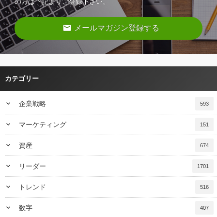
の方は下記よりご登録下さい。
email
メールマガジン登録する
カテゴリー
keyboard_arrow_down
企業戦略
593
keyboard_arrow_down
マーケティング
151
keyboard_arrow_down
資産
674
keyboard_arrow_down
リーダー
1701
keyboard_arrow_down
トレンド
516
keyboard_arrow_down
数字
407