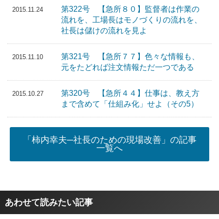
第322号 【急所８０】監督者は作業の
2015.11.24
流れを、工場長はモノづくりの流れを、
社長は儲けの流れを見よ
第321号 【急所７７】色々な情報も、
2015.11.10
元をたどれば注文情報ただ一つである
第320号 【急所４４】仕事は、教え方
2015.10.27
まで含めて「仕組み化」せよ（その5）
「柿内幸夫─社長のための現場改善」の記事
一覧へ
あわせて読みたい記事