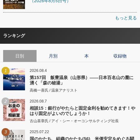
（2026年8月5日号）
もっと見る
ランキング
日別
月別
本
収録物
1
2026.08.4
第157回 飯豊温泉（山形県）――日本百名山の麓に
湧く「森の秘湯」
高橋一喜氏 / 温泉アナリスト
2
2026.08.7
相談15：銀行がやたらと固定金利を勧めてきます！や
はり固定がよいのでしょうか！
古山喜章氏 / アイ・シー・オーコンサルティング社長
3
2025.07.22
国のかたち、組織のかたち(56) 米価安定をめぐる闘