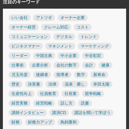
注目のキーワード
いい会社
アトツギ
オーナー企業
オーナー経営
クレーム対応
コスト
コミュニケーション
デジタル
トレンド
ビジネスマナー
マネジメント
マーケティング
リーダー
中国古典
中小企業
中谷彰宏
仕事術
企業分析
会社の数字
会計
健康
児玉尚彦
後継者
指導者
数字
新将命
歴史
決算書
法律
温泉 癒し
牟田太陽
生産性向上
社員教育
社長業
競争戦略
経営実務
経営戦略
話し方
読書
講師インタビュー
講演CD
講話を聞いて学ぼう
財務
財務力アップ
鳥飼重和