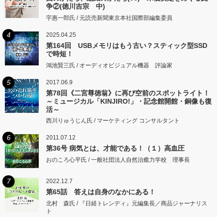
争②(徳川吉宗 中)
宇惠一郎氏 / 元読売新聞東京本社国際部編集委員
4
2025.04.25
第164回 USBメモリはもう古い？スティック型SSD
で時短！
鴻池賢三氏 / オーディオビジュアル機器 評論家
5
2017.06.9
第78回《二宮尊徳翁》に再び空前のスポットライト！
～ミュージカル「KINJIRO!」・記念館開館・銅像も復
活～
西川りゅうじん氏 / マーケティング コンサルタント
6
2011.07.12
第36号 病気とは、才能である！（１）高血圧
おのころ心平氏 / 一般社団法人自然治癒力学校 理事長
7
2022.12.7
第65話 答えは自身のなかにある！
北村 森氏 / 『日経トレンディ』元編集長／商品ジャーナリス
ト