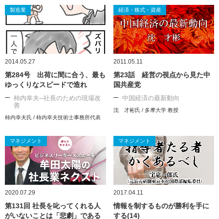
製造業
経済・株式・資産
2014.05.27
2011.05.11
第284号 出荷に間に合う、最も
第23話 経営の視点から見た中
ゆっくりなスピードで造れ
国共産党
柿内幸夫─社長のための現場改
中国経済の最新動向
善
沈 才彬氏 / 多摩大学 教授
柿内幸夫氏 / 柿内幸夫技術士事務所代表
マネジメント
マネジメント
2020.07.29
2017.04.11
第131回 社長を叱ってくれる人
情報を制するものが勝利を手に
がいないことは「悲劇」である
する(14)