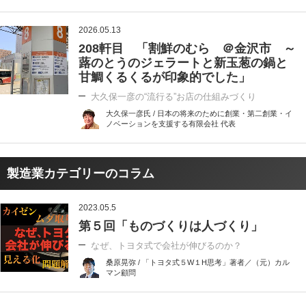
2026.05.13
208軒目 「割鮮のむら ＠金沢市 ～
蕗のとうのジェラートと新玉葱の鍋と
甘鯛くるくるが印象的でした」
大久保一彦の“流行る”お店の仕組みづくり
大久保一彦氏 / 日本の将来のために創業・第二創業・イ
ノベーションを支援する有限会社 代表
製造業カテゴリーのコラム
2023.05.5
第５回「ものづくりは人づくり」
なぜ、トヨタ式で会社が伸びるのか？
桑原晃弥 / 「トヨタ式５W１H思考」著者／（元）カル
マン顧問