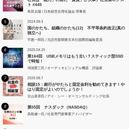
ト #445
牟田太陽 / 日本経営合理化協会 理事長
5
2024.09.3
国のかたち、組織のかたち(12) 不平等条約改正(真の
独立へ)
宇惠一郎氏 / 元読売新聞東京本社国際部編集委員
6
2025.04.25
第164回 USBメモリはもう古い？スティック型SSD
で時短！
鴻池賢三氏 / オーディオビジュアル機器 評論家
7
2026.08.7
相談15：銀行がやたらと固定金利を勧めてきます！や
はり固定がよいのでしょうか！
古山喜章氏 / アイ・シー・オーコンサルティング社長
8
第55回 ナスダック（NASDAQ）
高島健一氏 / 社長専門新事業アドバイザー