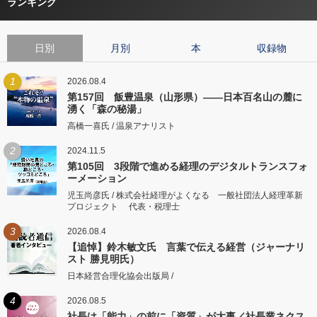
ランキング
日別
月別
本
収録物
1
2026.08.4
第157回 飯豊温泉（山形県）――日本百名山の麓に
湧く「森の秘湯」
高橋一喜氏 / 温泉アナリスト
2
2024.11.5
第105回 3段階で進める経理のデジタルトランスフォ
ーメーション
児玉尚彦氏 / 株式会社経理がよくなる 一般社団法人経理革新
プロジェクト 代表・税理士
3
2026.08.4
【追悼】鈴木敏文氏 言葉で伝える経営（ジャーナリ
スト 勝見明氏）
日本経営合理化協会出版局 /
4
2026.08.5
社長は「能力」の前に「資質」が大事／社長業ネクス