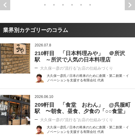
業界別カテゴリーのコラム
2026.07.8
210軒目 「日本料理みや」 ＠所沢
駅 ～所沢で人気の日本料理店
大久保一彦の“流行る”お店の仕組みづくり
大久保一彦氏 / 日本の将来のために創業・第二創業・イ
ノベーションを支援する有限会社 代表
2026.06.10
209軒目 「食堂 おわん」 @呉服町
駅 〜朝食、昼食、夕食の「○○食堂」
大久保一彦の“流行る”お店の仕組みづくり
大久保一彦氏 / 日本の将来のために創業・第二創業・イ
ノベーションを支援する有限会社 代表