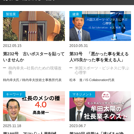
製造業
健康
2012.05.15
2010.05.31
第232号 古いポスターを貼って
第33号 「悪かった事を覚える
いませんか
人VS良かった事を覚える人」
柿内幸夫─社長のための現場改
米国スポーツ・ビジネスに学ぶ
善
心理学
柿内幸夫氏 / 柿内幸夫技術士事務所代表
松本 進 / IS Collaboration代表
キーワード
マネジメント
2025.11.18
2023.06.7
第189回 アマゾン人員削減
第280回 経営は「逃げるが負