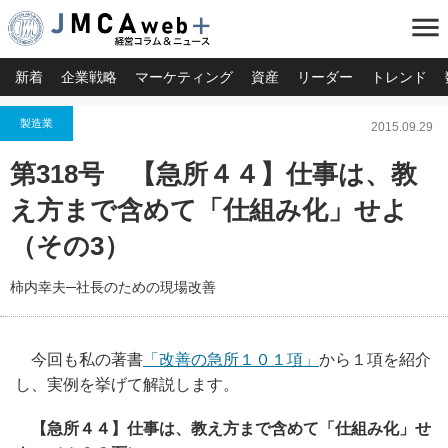
menu
新着
企業戦略
マーケティング
資産
リーダー
トレンド
製造業
2015.09.29
第318号 【急所４４】仕事は、教
え方まで含めて「仕組み化」せよ
（その3）
柿内幸夫─社長のための現場改善
今回も私の著書
「改善の急所１０１項」
から１項を紹介
し、実例を挙げて解説します。
【急所４４】仕事は、教え方まで含めて「仕組み化」せ