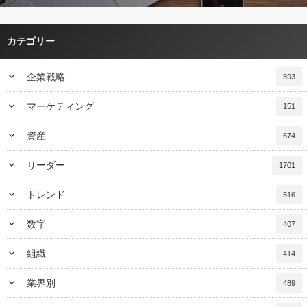
カテゴリー
keyboard_arrow_down
企業戦略
593
keyboard_arrow_down
マーケティング
151
keyboard_arrow_down
資産
674
keyboard_arrow_down
リーダー
1701
keyboard_arrow_down
トレンド
516
keyboard_arrow_down
数字
407
keyboard_arrow_down
組織
414
keyboard_arrow_down
業界別
489