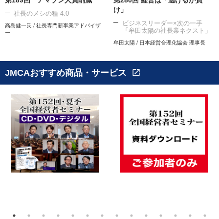
け」
社長のメシの種 4.0
ビジネスリーダー×次の一手
高島健一氏 / 社長専門新事業アドバイザ
「牟田太陽の社長業ネクスト」
ー
牟田太陽 / 日本経営合理化協会 理事長
JMCAおすすめ商品・サービス
open_in_new