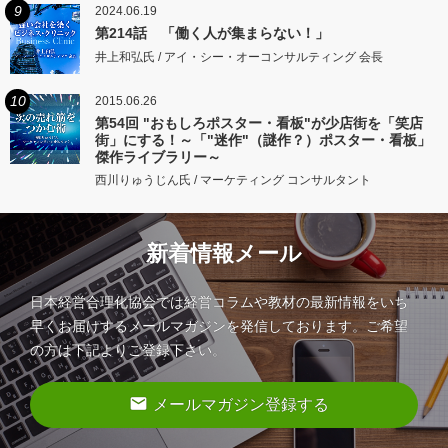
9
2024.06.19
第214話 「働く人が集まらない！」
井上和弘氏 / アイ・シー・オーコンサルティング 会長
10
2015.06.26
第54回 "おもしろポスター・看板"が少店街を「笑店
街」にする！～「"迷作"（謎作？）ポスター・看板」
傑作ライブラリー～
西川りゅうじん氏 / マーケティング コンサルタント
新着情報メール
日本経営合理化協会では経営コラムや教材の最新情報をいち
早くお届けするメールマガジンを発信しております。ご希望
の方は下記よりご登録下さい。
email
メールマガジン登録する