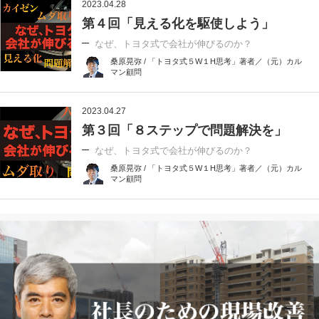
2023.04.28
第４回「見える化を駆使しよう」
なぜ、トヨタ式で会社が伸びるのか？
桑原晃弥 / 「トヨタ式５W１H思考」著者／（元）カル
マン顧問
2023.04.27
第３回「８ステップで問題解決を」
なぜ、トヨタ式で会社が伸びるのか？
桑原晃弥 / 「トヨタ式５W１H思考」著者／（元）カル
マン顧問