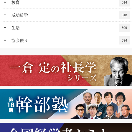
keyboard_arrow_down
教育
814
keyboard_arrow_down
成功哲学
318
keyboard_arrow_down
生活
809
keyboard_arrow_down
協会便り
394