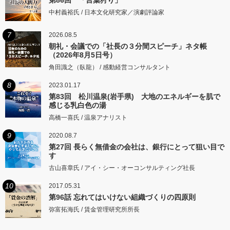
中村義裕氏 / 日本文化研究家／演劇評論家
7
2026.08.5
朝礼・会議での「社長の３分間スピーチ」ネタ帳
（2026年8月5日号）
角田識之（臥龍） / 感動経営コンサルタント
8
2023.01.17
第83回 松川温泉(岩手県) 大地のエネルギーを肌で
感じる乳白色の湯
高橋一喜氏 / 温泉アナリスト
9
2020.08.7
第27回 長らく無借金の会社は、銀行にとって狙い目で
す
古山喜章氏 / アイ・シー・オーコンサルティング社長
10
2017.05.31
第96話 忘れてはいけない組織づくりの四原則
弥富拓海氏 / 賃金管理研究所所長