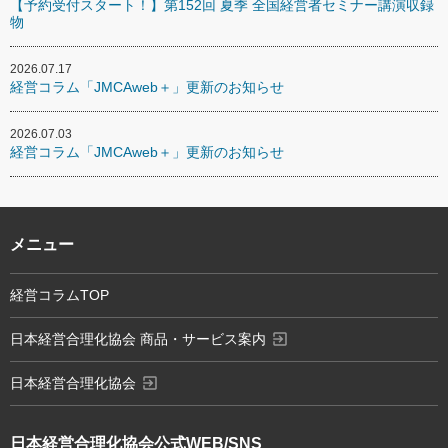
【予約受付スタート！】第152回 夏季 全国経営者セミナー講演収録
物
2026.07.17
経営コラム「JMCAweb＋」更新のお知らせ
2026.07.03
経営コラム「JMCAweb＋」更新のお知らせ
メニュー
経営コラムTOP
exit_to_app
日本経営合理化協会 商品・サービス案内
exit_to_app
日本経営合理化協会
日本経営合理化協会
公式WEB/SNS