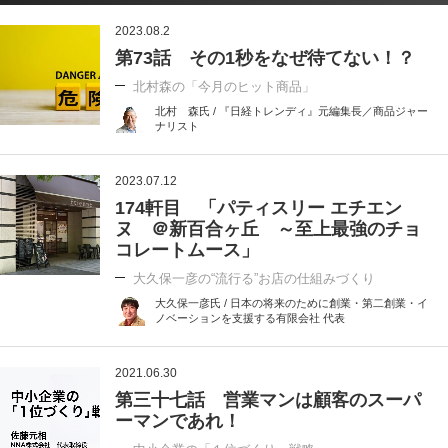
2023.08.2
第73話 その1秒をなぜ待てない！？
北村森の「今月のヒット商品」
北村 森氏 / 『日経トレンディ』元編集長／商品ジャー
ナリスト
2023.07.12
174軒目 「パティスリー エチエン
ヌ ＠新百合ヶ丘 ～至上最強のチョ
コレートムース」
大久保一彦の“流行る”お店の仕組みづくり
大久保一彦氏 / 日本の将来のために創業・第二創業・イ
ノベーションを支援する有限会社 代表
2021.06.30
第三十七話 営業マンは顧客のスーパ
ーマンであれ！