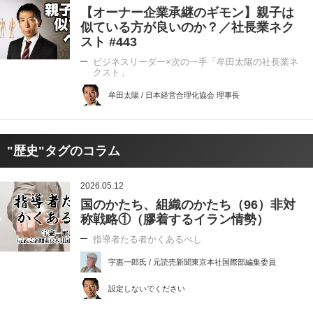
【オーナー企業承継のギモン】親子は
似ている方が良いのか？／社長業ネク
スト #443
ビジネスリーダー×次の一手「牟田太陽の社長業ネ
クスト」
牟田太陽 / 日本経営合理化協会 理事長
"歴史"タグのコラム
2026.05.12
国のかたち、組織のかたち（96）非対
称戦略①（膠着するイラン情勢）
指導者たる者かくあるべし
宇惠一郎氏 / 元読売新聞東京本社国際部編集委員
設定しないでください