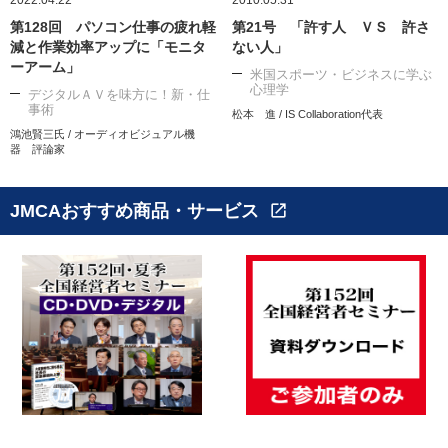
2022.04.22
2010.05.31
第128回 パソコン仕事の疲れ軽
第21号 「許す人 ＶＳ 許さ
減と作業効率アップに「モニタ
ない人」
ーアーム」
米国スポーツ・ビジネスに学ぶ
心理学
デジタルＡＶを味方に！新・仕
事術
松本 進 / IS Collaboration代表
鴻池賢三氏 / オーディオビジュアル機
器 評論家
JMCAおすすめ商品・サービス
open_in_new