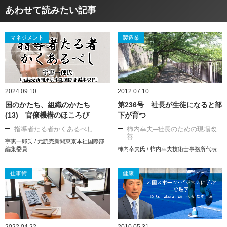
あわせて読みたい記事
マネジメント
製造業
2024.09.10
2012.07.10
国のかたち、組織のかたち
第236号 社長が生徒になると部
(13) 官僚機構のほころび
下が育つ
指導者たる者かくあるべし
柿内幸夫─社長のための現場改
善
宇惠一郎氏 / 元読売新聞東京本社国際部
編集委員
柿内幸夫氏 / 柿内幸夫技術士事務所代表
仕事術
健康