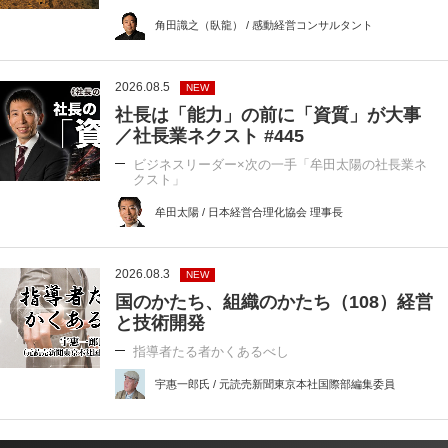
角田識之（臥龍） / 感動経営コンサルタント
2026.08.5
NEW
社長は「能力」の前に「資質」が大事
／社長業ネクスト #445
ビジネスリーダー×次の一手「牟田太陽の社長業ネ
クスト」
牟田太陽 / 日本経営合理化協会 理事長
2026.08.3
NEW
国のかたち、組織のかたち（108）経営
と技術開発
指導者たる者かくあるべし
宇惠一郎氏 / 元読売新聞東京本社国際部編集委員