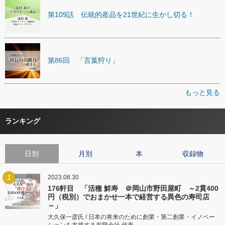
第109話 伝統的産品を21世紀に生かし切る！
第86回 「言葉狩り」
もっと見る
ランキング
日別
月別
本
収録物
1
2023.08.30
176軒目 「活種 鮮寿 ＠岡山市野田屋町 ～2貫400
円（税別）でおまかせ一本で経営する異色の寿司店
～」
大久保一彦氏 / 日本の将来のために創業・第二創業・イノベー
ションを支援する有限会社 代表