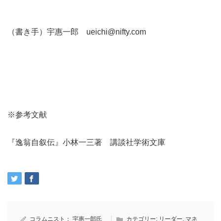
（書き手）宇惠一郎 ueichi@nifty.com
※参考文献
『逸翁自叙伝』小林一三著 講談社学術文庫
コラムニスト：
宇惠一郎氏
カテゴリー:
リーダー
,
マネ