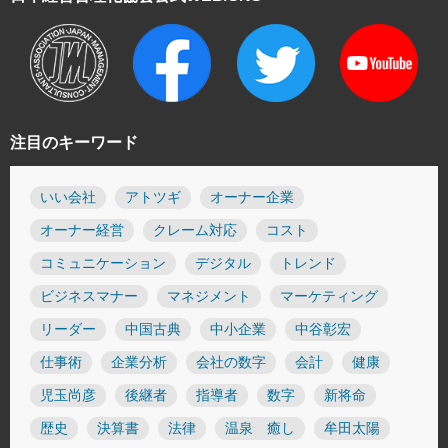
注目のキーワード
いい会社
アトツギ
オーナー企業
オーナー経営
クレーム対応
コスト
コミュニケーション
デジタル
トレンド
ビジネスマナー
マネジメント
マーケティング
リーダー
中国古典
中小企業
中谷彰宏
仕事術
企業分析
会社の数字
会計
健康
児玉尚彦
後継者
指導者
数字
新将命
歴史
決算書
法律
温泉 癒し
牟田太陽