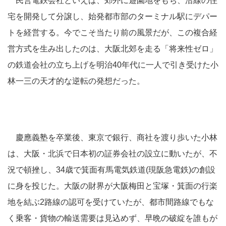
民営電鉄会社といえば、郊外に遊園地をもち、沿線の住
宅を開発して分譲し、始発都市部のターミナル駅にデパー
トを経営する。今でこそ当たり前の風景だが、この複合経
営方式を生み出したのは、大阪北郊を走る「将来性ゼロ」
の鉄道会社の立ち上げを明治40年代に一人で引き受けた小
林一三の天才的な逆転の発想だった。
慶應義塾を卒業後、東京で銀行、商社を渡り歩いた小林
は、大阪・北浜で日本初の証券会社の設立に動いたが、不
況で頓挫し、34歳で箕面有馬電気鉄道(現阪急電鉄)の創設
に身を投じた。大阪の財界が大阪梅田と宝塚・箕面の行楽
地を結ぶ2路線の認可を受けていたが、都市間路線でもな
く乗客・貨物の輸送需要は見込めず、早晩の破綻を誰もが