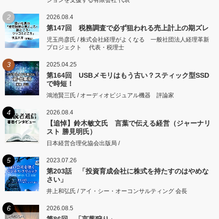
2
2026.08.4
第147回 税務調査で必ず狙われる売上計上の期ズレ
児玉尚彦氏 / 株式会社経理がよくなる 一般社団法人経理革新
プロジェクト 代表・税理士
3
2025.04.25
第164回 USBメモリはもう古い？スティック型SSD
で時短！
鴻池賢三氏 / オーディオビジュアル機器 評論家
4
2026.08.4
【追悼】鈴木敏文氏 言葉で伝える経営（ジャーナリ
スト 勝見明氏）
日本経営合理化協会出版局 /
5
2023.07.26
第203話 「投資育成会社に株式を持たすのはやめな
さい」
井上和弘氏 / アイ・シー・オーコンサルティング 会長
6
2026.08.5
第86回 「言葉狩り」