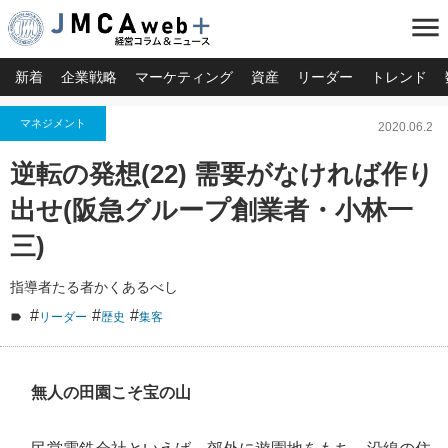
menu
新着
企業戦略
マーケティング
資産
リーダー
トレンド
マネジメント
2020.06.2
逆転の発想(22) 需要がなければ作り
出せ(阪急グループ創業者・小林一
三)
指導者たる者かくあるべし
#
#
#
リーダー
歴史
集客
無人の田園こそ宝の山