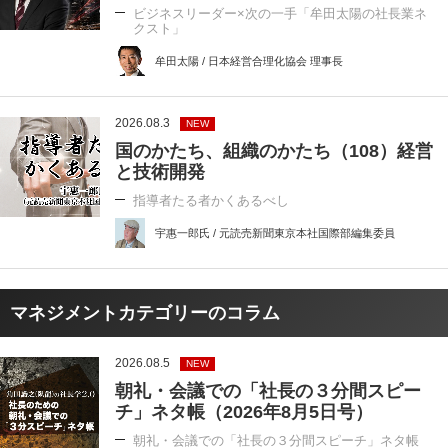
ビジネスリーダー×次の一手「牟田太陽の社長業ネ
クスト」
牟田太陽 / 日本経営合理化協会 理事長
2026.08.3
NEW
国のかたち、組織のかたち（108）経営
と技術開発
指導者たる者かくあるべし
宇惠一郎氏 / 元読売新聞東京本社国際部編集委員
マネジメントカテゴリーのコラム
2026.08.5
NEW
朝礼・会議での「社長の３分間スピー
チ」ネタ帳（2026年8月5日号）
朝礼・会議での「社長の３分間スピーチ」ネタ帳