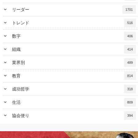
keyboard_arrow_down
リーダー
1701
keyboard_arrow_down
トレンド
516
keyboard_arrow_down
数字
406
keyboard_arrow_down
組織
414
keyboard_arrow_down
業界別
489
keyboard_arrow_down
教育
814
keyboard_arrow_down
成功哲学
318
keyboard_arrow_down
生活
809
keyboard_arrow_down
協会便り
394