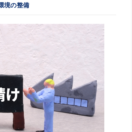
社長のための“全員営業”(30
環境の整備
腕をつくる 人と組織を動かす(200)
銀行交渉はこうしなさい！(12)
高橋一
行動科学マネジメント(5)
の社長のビジョン実現道場(10)