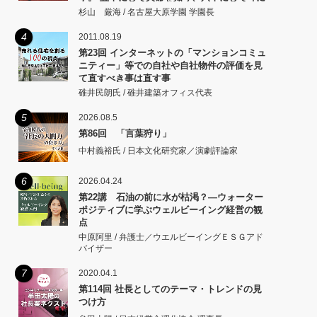
従い、 七十にして心の欲するところに従いて
杉山 厳海 / 名古屋大原学園 学園長
矩をこえず。
4
2011.08.19
第23回 インターネットの「マンションコミュ
ニティー」等での自社や自社物件の評価を見
て直すべき事は直す事
碓井民朗氏 / 碓井建築オフィス代表
5
2026.08.5
第86回 「言葉狩り」
中村義裕氏 / 日本文化研究家／演劇評論家
6
2026.04.24
第22講 石油の前に水が枯渇？―ウォーター
ポジティブに学ぶウェルビーイング経営の観
点
中原阿里 / 弁護士／ウエルビーイングＥＳＧアド
バイザー
7
2020.04.1
第114回 社長としてのテーマ・トレンドの見
つけ方