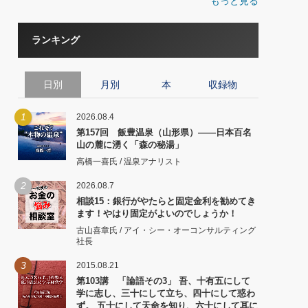
もっと見る
ランキング
日別
月別
本
収録物
1
2026.08.4
第157回 飯豊温泉（山形県）――日本百名
山の麓に湧く「森の秘湯」
高橋一喜氏 / 温泉アナリスト
2
2026.08.7
相談15：銀行がやたらと固定金利を勧めてき
ます！やはり固定がよいのでしょうか！
古山喜章氏 / アイ・シー・オーコンサルティング
社長
3
2015.08.21
第103講 「論語その3」 吾、十有五にして
学に志し、三十にして立ち、四十にして惑わ
ず。 五十にして天命を知り、六十にして耳に