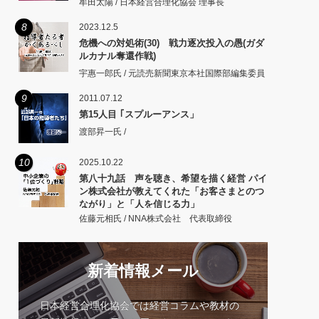
牟田太陽 / 日本経営合理化協会 理事長
8
2023.12.5
危機への対処術(30) 戦力逐次投入の愚(ガダ
ルカナル奪還作戦)
宇惠一郎氏 / 元読売新聞東京本社国際部編集委員
9
2011.07.12
第15人目 ｢スプルーアンス」
渡部昇一氏 /
10
2025.10.22
第八十九話 声を聴き、希望を描く経営 パイ
ン株式会社が教えてくれた「お客さまとのつ
ながり」と「人を信じる力」
佐藤元相氏 / NNA株式会社 代表取締役
新着情報メール
日本経営合理化協会では経営コラムや教材の