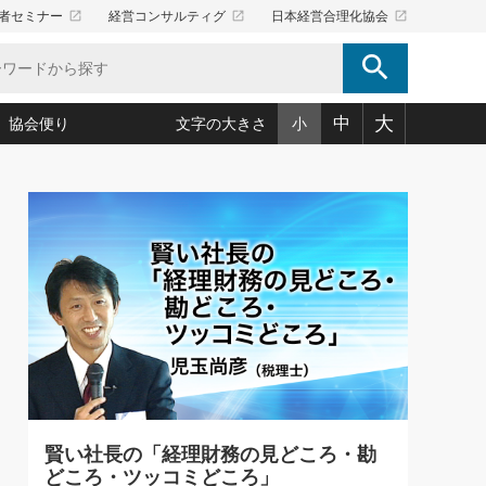
launch
launch
launch
者セミナー
経営コンサルティグ
日本経営合理化協会
search
大
中
協会便り
文字の大きさ
小
5)
況は会社守成の好機(38)
ころ心平の ──社長のための「か・ら・だマネジメント」
「愛読者通信」著者インタビュー(44)
34)
思われる 気配りの達人(127)
人間力の磨き方」(86)
ビジネス見聞録 経営ニュース(100)
タルＡＶを味方に！新・仕事術(180)
0)
り(210)
(92)
え 東洋思想に学ぶ経営学(132)
作間信司の経営無形庵(けいえいむぎょうあん)(166)
ー脳の鍛え方(32)
もっとみる
026.08.5
)
識(57)
指導者たち」(32)
経営セミナー情報局(1)
86回 「言葉狩り」
ンを楽しむ基礎レッスン(12)
ーイング経営入
教育の決め手(203)
略”(30)
繁栄への着眼点 牟田太陽(76)
！社長が読むべき今月の4冊(88)
て」(38)
講話を聞いて学ぼう 実学・耳学・磨く「ミミガク」のすすめ
で楽しむ読書術(162)
(7)
ランク上の手紙・メール術(100)
「氣」(30)
賢い社長の「経理財務の見どころ・勘
ミどこ
00)
どころ・ツッコミどころ」
スポーツ・ビジネスに学ぶ心理学(98)