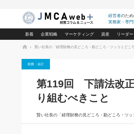
経営者
のため
実務家・専門
新着
企業戦略
マーケティング
資産
リーダー
ホーム
賢い社長の「経理財務の見どころ・勘どころ・ツッコミどこ
中小企業の「１位づくり」戦略(96)
ネット戦略成功の秘訣 圧倒的に儲か
あなたの会社と資
オンリ
税務・会計
利益を最大化する「業務改善」横田尚哉氏(5)
ビジネスを一瞬で制する！一流グロ
どうなる金融業界
ビジネ
る“社長の戦略印象リスクマネジメント
(446)
強い会社を築く ビジネス・クリニック(240)
中国経済の最新動
第119回 下請法改
ロングセラーの玉手箱(9)
ピョー
2026.08.7
2026.08.7
日本レーザー「人を大切にしながら利益を上げ
事業承継の前に
相談15：銀行がやたらと固定金
第153回「内需企業があっと
(3)
大復活＆快進撃！ユニバーサルスタ
きたいコト(12)
指導者た
り組むべきこと
利を勧めてきます！やはり固定
う間にグローバル成長企業に
は(5)
がよいのでしょうか！
FOOD & LIFE COMPANIES
武器としてのM&A入門(3)
会社と社長のため
朝礼・
最高の自分を表現する 成功イメージ戦
社長のための“儲かる通販”戦略視点(151)
深読み企業分析(1
楠木建の
賢い社長の「経理財務の見どころ・勘どころ・ツッ
酒井光雄 成功事例に学ぶ繁栄企業の
継続経営 百話百行(85)
次もあ
野田久美子 香港ビジネス成功法(10)
社長の口