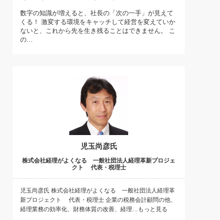
)
数字の知識が増えると、社長の「次の一手」が見えて
喜の『これぞ！"本物の温泉"』(157)
くる！ 激変する環境をキャッチして経営を変えていか
ないと、これから先を生き残ることはできません。 こ
の…
児玉尚彦氏
株式会社経理がよくなる 一般社団法人経理革新プロジェ
クト 代表・税理士
児玉尚彦氏 株式会社経理がよくなる 一般社団法人経理革
新プロジェクト 代表・税理士 企業の税務会計顧問の他、
経理業務の効率化、財務体質の改善、経理…もっと見る