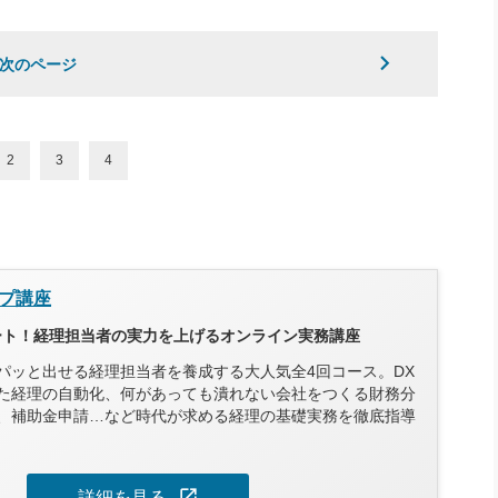
次のページ
2
3
4
プ講座
タート！経理担当者の実力を上げるオンライン実務講座
パッと出せる経理担当者を養成する大人気全4回コース。DX
た経理の自動化、何があっても潰れない会社をつくる財務分
、補助金申請…など時代が求める経理の基礎実務を徹底指導
open_in_new
詳細を見る