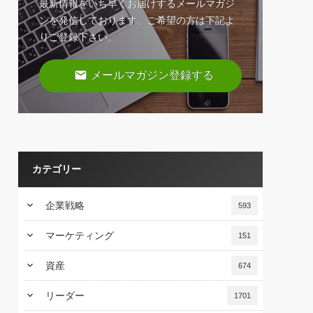
最新情報をいち早くお届けするメールマガジ
ンを発信しております。ご希望の方は下記よ
りご登録下さい。
email
メールマガジン登録する
カテゴリー
keyboard_arrow_down
企業戦略
593
keyboard_arrow_down
マーケティング
151
keyboard_arrow_down
資産
674
keyboard_arrow_down
リーダー
1701