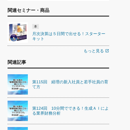
関連セミナー・商品
本
月次決算は５日間で出せる！スターター
キット
もっと見る
open_in_new
関連記事
第115回 経理の新入社員と若手社員の育
て方
第124回 10分間でできる！生成ＡＩによ
る業界財務分析