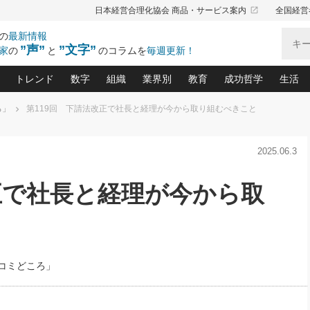
launch
日本経営合理化協会 商品・サービス案内
全国経営
の
最新情報
”声”
”文字”
家
の
と
のコラムを
毎週更新！
トレンド
数字
組織
業界別
教育
成功哲学
生活
ろ」
第119回 下請法改正で社長と経理が今から取り組むべきこと
る仕組みづくり講座(12)
産を守る一手(171)
ーワンで勝ち残る企業風土づくり(54)
《ニューヨーク発》ビジネスリーダーの先読み: 最新トレンド
オーナー社長の「お金の悩み相談室」(15)
「賃金の誤解」(135)
なぜ、トヨタ式で会社が伸びるのか？(
“出来る”管理職の条件(62)
中国哲学に学ぶ 不
おの
と戦略拠点(9)
(50)
2025.06.3
ーバル経営者は知ってい
(39)
スリーダー×次の一手「牟田太陽の社長業ネクスト」
おカネが残る決算書にするために、やっておきたいこと(
中小企業の新たな法律リスク(178)
売れる住宅を創る 100の視点(100)
あなただからお願いしたいと
令和時代の「社長の
”(9)
「社長の繁盛トレンド通信」(90)
デジ
向(204)
会社を守り抜くための緊急対策(100)
職場の生産性を下げるハラスメントの予防策(1
大久保一彦の“流行る”お店の仕組みづく
クレーム対応 実践マニュアル
先人の名句名言の教
正で社長と経理が今から取
トル・F・グジバチの『経営戦略の新常識』(12)
北村森の「今月のヒット商品」(109)
リーダ
2026.08.5
2
る経営」の極意
、決めておきたい、知っておきたい、やってお
強い決算書の会社はココが違う！(36)
賃金決定の定石(68)
柿内幸夫─社長のための現場改善(174
クレーム対応の新知識と新常
渡部昇一の「日本の
い
第109話 伝統的産品を21世紀
第
ジオジャパンの成功要因と
る者かくあるべし(635)
次の売れ筋をつかむ術(102)
ワイ
」
に生かし切る！
損益分岐点を下げる、Ｐ／Ｌ不況時代の新戦略(12)
顧客・社員・社会から支持される「ウェルビ
デキル社員に育てる！ 社員
経営に活かす“十八史
の資産管理講座(95)
会議での「社長の３分間スピーチ」ネタ帳(159)
社長のメシの種 4.0(206)
門」(23)
必読
2026.08.5
新・会計経営と実学(37)
東川鷹年の「中小企業の人育
略(77)
53)
「経営知になる考え方」(57)
眼と耳
朝礼・会議での「社長の３分間
コミどころ」
決算書の“見える化”術(12)
業績アップにつながる！ワン
スピーチ」ネタ帳（2026年8月5
ブランド戦略(39)
日号）
なたにお願いしたいと思われる「一流の仕事術」(28)
社長の
賢い社長の「経理財務の見どころ・勘どころ・ツッコ
欧米資産家に学ぶ二世教育(1
ぐせ経営哲学(100)
ろ」(149)
米国