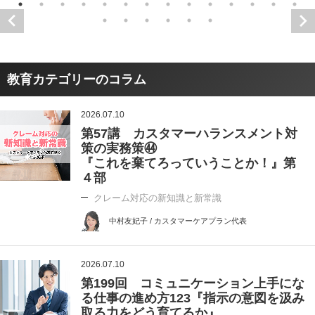
教育カテゴリーのコラム
2026.07.10
第57講 カスタマーハランスメント対
策の実務策㊹
『これを棄てろっていうことか！』第
４部
クレーム対応の新知識と新常識
中村友妃子 / カスタマーケアプラン代表
2026.07.10
第199回 コミュニケーション上手にな
る仕事の進め方123『指示の意図を汲み
取る力をどう育てるか』