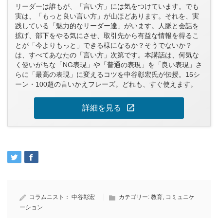
リーダーは誰もが、「言い方」には気をつけています。でも
実は、「もっと良い言い方」が山ほどあります。それを、実
践している「魅力的なリーダー達」がいます。人脈と会話を
拡げ、部下をやる気にさせ、取引先から有益な情報を得るこ
とが「今よりもっと」できる様になるか？そうでないか？
は、すべてあなたの「言い方」次第です。本講話は、何気な
く使いがちな「NG表現」や「普通の表現」を「良い表現」さ
らに「最高の表現」に変えるコツを中谷彰宏氏が伝授。15シ
ーン・100超の言いかえフレーズ。どれも、すぐ使えます。
open_in_new
詳細を見る
コラムニスト：
中谷彰宏
カテゴリー:
教育
,
コミュニケ
ーション