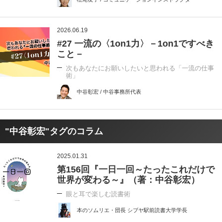
2026.06.19
#27 一流の〈1on1力〉－1on1ですべき
こと－
次もあなたにお願いしたいと思われる「一流の仕事
術」
中谷彰宏 / 中谷事務所代表
"中谷彰宏"タグのコラム
2025.01.31
第156回『一日一回～たったこれだけで
世界が変わる～』（著：中谷彰宏）
眼と耳で楽しむ読書術
本のソムリエ・団長 シブヤ駅前読書大学学長