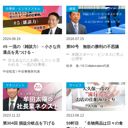
仕事術・ビジネススキル
健康
2024.08.16
2016.07.15
#5 一流の〈雑談力〉－小さな共
第90号 無欲の勝利の不思議
通点を見つける－
米国スポーツ・ビジネスに学ぶ
心理学
次もあなたにお願いしたいと思
われる「一流の仕事術」
松本 進 / IS Collaboration代表
中谷彰宏 / 中谷事務所代表
マネジメント
サービス
2023.11.22
2013.06.12
第304回 損益分岐点を下げる
59軒目 「名物商品は日々の食