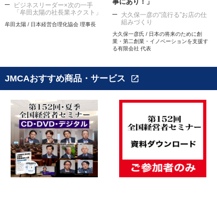
事にあり！」
ビジネスリーダー×次の一手
「牟田太陽の社長業ネクスト」
大久保一彦の“流行る”お店の仕
組みづくり
牟田太陽 / 日本経営合理化協会 理事長
大久保一彦氏 / 日本の将来のために創
業・第二創業・イノベーションを支援す
る有限会社 代表
JMCAおすすめ商品・サービス
open_in_new