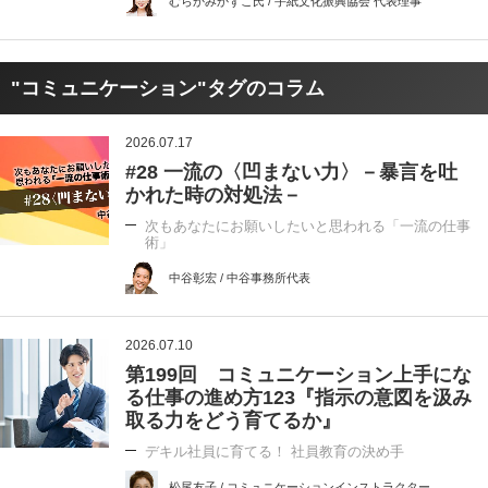
むらかみかずこ氏 / 手紙文化振興協会 代表理事
"コミュニケーション"タグのコラム
2026.07.17
#28 一流の〈凹まない力〉－暴言を吐
かれた時の対処法－
次もあなたにお願いしたいと思われる「一流の仕事
術」
中谷彰宏 / 中谷事務所代表
2026.07.10
第199回 コミュニケーション上手にな
る仕事の進め方123『指示の意図を汲み
取る力をどう育てるか』
デキル社員に育てる！ 社員教育の決め手
松尾友子 / コミュニケーションインストラクター