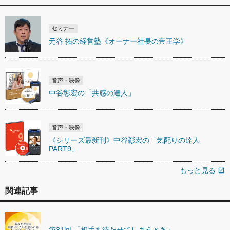
セミナー
元谷 拓の経営塾《オーナー社長の帝王学》
音声・映像
中谷彰宏の「共感の達人」
音声・映像
《シリーズ最新刊》中谷彰宏の「気配りの達人
PART9」
もっと見る
open_in_new
関連記事
第31回 「相手を待たせてしまうとき」