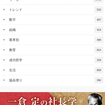
keyboard_arrow_down
トレンド
516
keyboard_arrow_down
数字
407
keyboard_arrow_down
組織
414
keyboard_arrow_down
業界別
489
keyboard_arrow_down
教育
814
keyboard_arrow_down
成功哲学
318
keyboard_arrow_down
生活
809
keyboard_arrow_down
協会便り
394