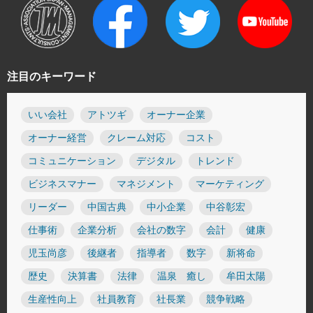
注目のキーワード
いい会社
アトツギ
オーナー企業
オーナー経営
クレーム対応
コスト
コミュニケーション
デジタル
トレンド
ビジネスマナー
マネジメント
マーケティング
リーダー
中国古典
中小企業
中谷彰宏
仕事術
企業分析
会社の数字
会計
健康
児玉尚彦
後継者
指導者
数字
新将命
歴史
決算書
法律
温泉 癒し
牟田太陽
生産性向上
社員教育
社長業
競争戦略