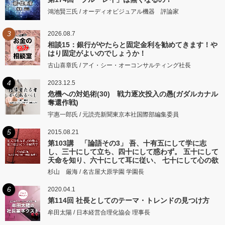
鴻池賢三氏 / オーディオビジュアル機器 評論家
3
2026.08.7
相談15：銀行がやたらと固定金利を勧めてきます！や
はり固定がよいのでしょうか！
古山喜章氏 / アイ・シー・オーコンサルティング社長
4
2023.12.5
危機への対処術(30) 戦力逐次投入の愚(ガダルカナル
奪還作戦)
宇惠一郎氏 / 元読売新聞東京本社国際部編集委員
5
2015.08.21
第103講 「論語その3」 吾、十有五にして学に志
し、三十にして立ち、四十にして惑わず。 五十にして
天命を知り、六十にして耳に従い、 七十にして心の欲
するところに従いて矩をこえず。
杉山 厳海 / 名古屋大原学園 学園長
6
2020.04.1
第114回 社長としてのテーマ・トレンドの見つけ方
牟田太陽 / 日本経営合理化協会 理事長