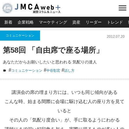
menu
新着
企業戦略
マーケティング
資産
リーダー
トレンド
コミュニケーション
2012.07.20
第58回 「自由席で座る場所」
あなただからお願いしたいと思われる 気配りの達人
#
#
#
コミュニケーション
中谷彰宏
話し方
講演会の席の埋まり方には、いつも同じ傾向がある
こんな時、始まる間際に会場に駆け込む人の座り方を見て
いると
その人の「気配り度合い」が、手に取るようにわかる