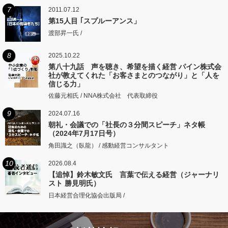
7
2011.07.12
第15人目 ｢スプルーアンス」
渡部昇一氏 /
8
2025.10.22
第八十九話 声を聴き、希望を描く経営 パイン株式会
社が教えてくれた「お客さまとのつながり」と「人を
信じる力」
佐藤元相氏 / NNA株式会社 代表取締役
9
2024.07.16
朝礼・会議での「社長の３分間スピーチ」ネタ帳
（2024年7月17日号）
角田識之（臥龍） / 感動経営コンサルタント
10
2026.08.4
【追悼】鈴木敏文氏 言葉で伝える経営（ジャーナリ
スト 勝見明氏）
日本経営合理化協会出版局 /