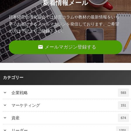
新着情報メール
日本経営合理化協会では経営コラムや教材の最新情報をいち
早くお届けするメールマガジンを発信しております。ご希望
の方は下記よりご登録下さい。
email
メールマガジン登録する
カテゴリー
keyboard_arrow_down
企業戦略
593
keyboard_arrow_down
マーケティング
151
keyboard_arrow_down
資産
674
keyboard_arrow_down
リーダー
1701