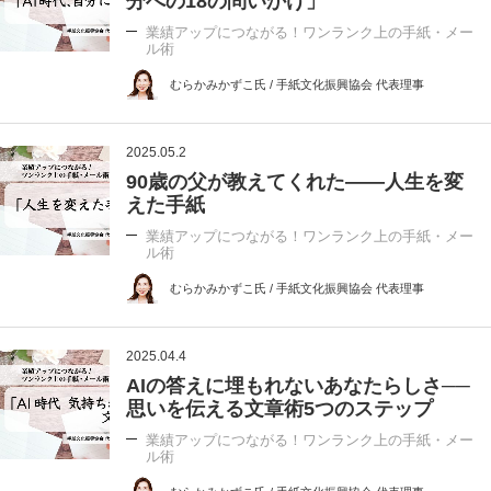
分への18の問いかけ」
業績アップにつながる！ワンランク上の手紙・メー
ル術
むらかみかずこ氏 / 手紙文化振興協会 代表理事
2025.05.2
90歳の父が教えてくれた――人生を変
えた手紙
業績アップにつながる！ワンランク上の手紙・メー
ル術
むらかみかずこ氏 / 手紙文化振興協会 代表理事
2025.04.4
AIの答えに埋もれないあなたらしさ──
思いを伝える文章術5つのステップ
業績アップにつながる！ワンランク上の手紙・メー
ル術