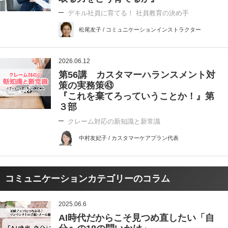
デキル社員に育てる！ 社員教育の決め手
松尾友子 / コミュニケーションインストラクター
2026.06.12
第56講 カスタマーハランスメント対
策の実務策㊸
『これを棄てろっていうことか！』第
３部
クレーム対応の新知識と新常識
中村友妃子 / カスタマーケアプラン代表
コミュニケーションカテゴリーのコラム
2025.06.6
AI時代だからこそ見つめ直したい「自