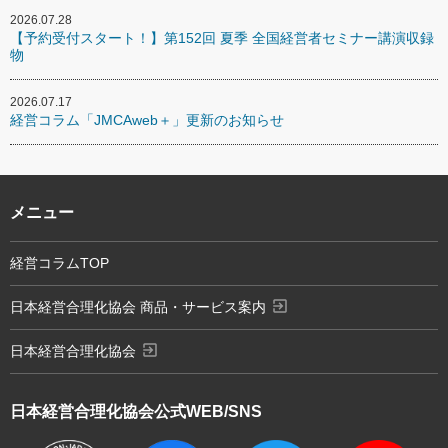
2026.07.28
【予約受付スタート！】第152回 夏季 全国経営者セミナー講演収録
物
2026.07.17
経営コラム「JMCAweb＋」更新のお知らせ
メニュー
経営コラムTOP
exit_to_app
日本経営合理化協会 商品・サービス案内
exit_to_app
日本経営合理化協会
日本経営合理化協会
公式WEB/SNS