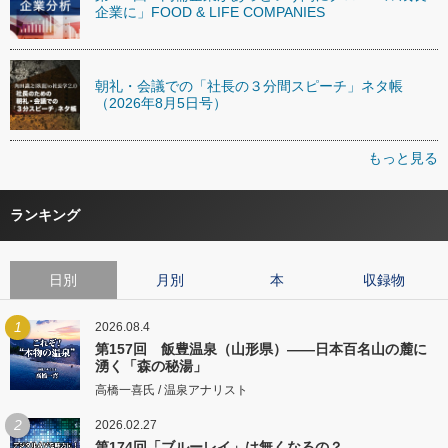
企業に」FOOD & LIFE COMPANIES
朝礼・会議での「社長の３分間スピーチ」ネタ帳
（2026年8月5日号）
もっと見る
ランキング
日別
月別
本
収録物
1
2026.08.4
第157回 飯豊温泉（山形県）――日本百名山の麓に
湧く「森の秘湯」
高橋一喜氏 / 温泉アナリスト
2
2026.02.27
第174回「ブルーレイ」は無くなるの？