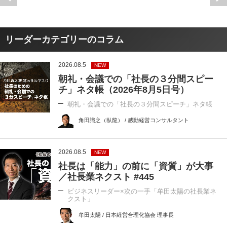
リーダーカテゴリーのコラム
2026.08.5
NEW
朝礼・会議での「社長の３分間スピー
チ」ネタ帳（2026年8月5日号）
朝礼・会議での「社長の３分間スピーチ」ネタ帳
角田識之（臥龍） / 感動経営コンサルタント
2026.08.5
NEW
社長は「能力」の前に「資質」が大事
／社長業ネクスト #445
ビジネスリーダー×次の一手「牟田太陽の社長業ネ
クスト」
牟田太陽 / 日本経営合理化協会 理事長