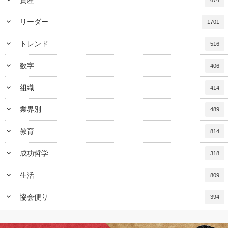
keyboard_arrow_down
資産
674
keyboard_arrow_down
リーダー
1701
keyboard_arrow_down
トレンド
516
keyboard_arrow_down
数字
406
keyboard_arrow_down
組織
414
keyboard_arrow_down
業界別
489
keyboard_arrow_down
教育
814
keyboard_arrow_down
成功哲学
318
keyboard_arrow_down
生活
809
keyboard_arrow_down
協会便り
394