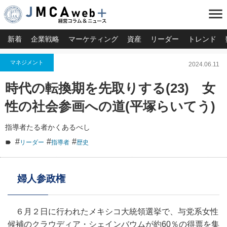
menu
新着
企業戦略
マーケティング
資産
リーダー
トレンド
マネジメント
2024.06.11
時代の転換期を先取りする(23) 女
性の社会参画への道(平塚らいてう)
指導者たる者かくあるべし
#
#
#
リーダー
指導者
歴史
婦人参政権
６月２日に行われたメキシコ大統領選挙で、与党系女性
候補のクラウディア・シェインバウムが約60％の得票を集