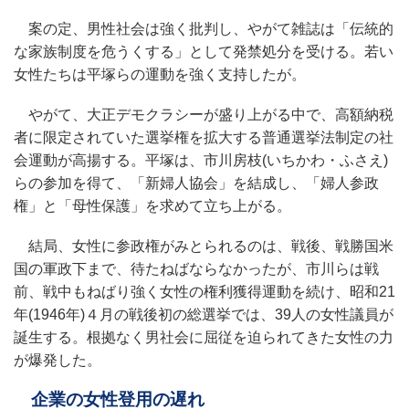
案の定、男性社会は強く批判し、やがて雑誌は「伝統的
な家族制度を危うくする」として発禁処分を受ける。若い
女性たちは平塚らの運動を強く支持したが。
やがて、大正デモクラシーが盛り上がる中で、高額納税
者に限定されていた選挙権を拡大する普通選挙法制定の社
会運動が高揚する。平塚は、市川房枝(いちかわ・ふさえ)
らの参加を得て、「新婦人協会」を結成し、「婦人参政
権」と「母性保護」を求めて立ち上がる。
結局、女性に参政権がみとられるのは、戦後、戦勝国米
国の軍政下まで、待たねばならなかったが、市川らは戦
前、戦中もねばり強く女性の権利獲得運動を続け、昭和21
年(1946年)４月の戦後初の総選挙では、39人の女性議員が
誕生する。根拠なく男社会に屈従を迫られてきた女性の力
が爆発した。
企業の女性登用の遅れ