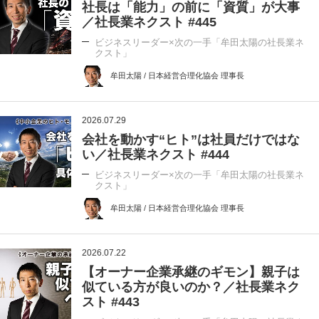
社長は「能力」の前に「資質」が大事
／社長業ネクスト #445
ビジネスリーダー×次の一手「牟田太陽の社長業ネ
クスト」
牟田太陽 / 日本経営合理化協会 理事長
2026.07.29
会社を動かす“ヒト”は社員だけではな
い／社長業ネクスト #444
ビジネスリーダー×次の一手「牟田太陽の社長業ネ
クスト」
牟田太陽 / 日本経営合理化協会 理事長
2026.07.22
【オーナー企業承継のギモン】親子は
似ている方が良いのか？／社長業ネク
スト #443