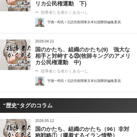
リカ公民権運動 下)
指導者たる者かくあるべし
宇惠一郎氏 / 元読売新聞東京本社国際部編集委員
2026.04.21
国のかたち、組織のかたち(9) 強大な
相手と対峙する⑳(牧師キングのアメリ
カ公民権運動 中)
指導者たる者かくあるべし
宇惠一郎氏 / 元読売新聞東京本社国際部編集委員
"歴史"タグのコラム
2026.05.12
国のかたち、組織のかたち（96）非対
称戦略①（膠着するイラン情勢）