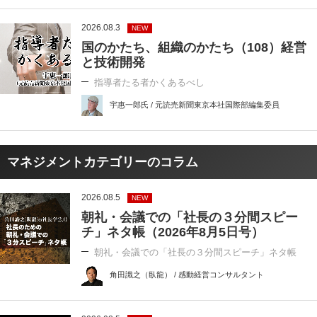
2026.08.3
NEW
国のかたち、組織のかたち（108）経営
と技術開発
指導者たる者かくあるべし
宇惠一郎氏 / 元読売新聞東京本社国際部編集委員
マネジメントカテゴリーのコラム
2026.08.5
NEW
朝礼・会議での「社長の３分間スピー
チ」ネタ帳（2026年8月5日号）
朝礼・会議での「社長の３分間スピーチ」ネタ帳
角田識之（臥龍） / 感動経営コンサルタント