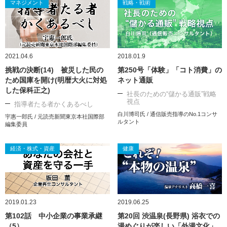
マネジメント
戦略・戦術
2021.04.6
2018.01.9
挑戦の決断(14) 被災した民の
第250号「体験」「コト消費」の
ため国庫を開け(明暦大火に対処
ネット通販
した保科正之)
社長のための“儲かる通販”戦略
視点
指導者たる者かくあるべし
白川博司氏 / 通信販売指導のNo.1コンサ
宇惠一郎氏 / 元読売新聞東京本社国際部
ルタント
編集委員
経済・株式・資産
健康
2019.01.23
2019.06.25
第102話 中小企業の事業承継
第20回 渋温泉(長野県) 浴衣での
（5）
湯めぐりが楽しい「外湯文化」