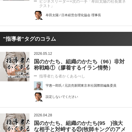
ビジネスリーダー×次の一手「牟田太陽の社長業ネ
クスト」
牟田太陽 / 日本経営合理化協会 理事長
"指導者"タグのコラム
2026.05.12
国のかたち、組織のかたち（96）非対
称戦略①（膠着するイラン情勢）
指導者たる者かくあるべし
宇惠一郎氏 / 元読売新聞東京本社国際部編集委員
設定しないでください
2026.04.28
国のかたち、組織のかたち(95 )強大
な相手と対峙する㉑(牧師キングのアメ