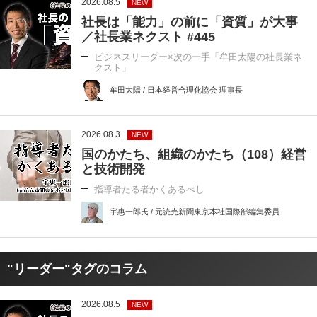
2026.08.5
NEW
社長は「能力」の前に「資質」が大事
／社長業ネクスト #445
ビジネスリーダー×次の一手「牟田太陽の社長業ネ
クスト」
牟田太陽 / 日本経営合理化協会 理事長
2026.08.3
NEW
国のかたち、組織のかたち（108）経営
と技術開発
指導者たる者かくあるべし
宇惠一郎氏 / 元読売新聞東京本社国際部編集委員
"リーダー"タグのコラム
2026.08.5
NEW