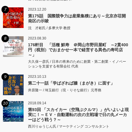
7
2023.12.20
第175話 国際競争力は産業集積にあり～北京亦荘開
発区の示唆
沈 才彬氏 / 多摩大学 教授
8
2023.08.30
176軒目 「活種 鮮寿 ＠岡山市野田屋町 ～2貫400
円（税別）でおまかせ一本で経営する異色の寿司店
～」
大久保一彦氏 / 日本の将来のために創業・第二創業・イノベー
ションを支援する有限会社 代表
9
2023.10.13
第二十一話「学ばざれば牆（まがき）に面す」
井原隆一 / 埼玉銀行（現・りそな銀行）元専務
10
2018.09.14
第93回 「スカイカー（空飛ぶクルマ）」がいよいよ現
実に！～ＥＶ・自動運転の次の主戦場で日の丸メーカ
ーはどう戦う？～
西川りゅうじん氏 / マーケティング コンサルタント