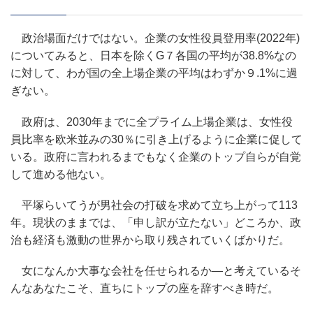
政治場面だけではない。企業の女性役員登用率(2022年)
についてみると、日本を除くG７各国の平均が38.8%なの
に対して、わが国の全上場企業の平均はわずか９.1%に過
ぎない。
政府は、2030年までに全プライム上場企業は、女性役
員比率を欧米並みの30％に引き上げるように企業に促して
いる。政府に言われるまでもなく企業のトップ自らが自覚
して進める他ない。
平塚らいてうが男社会の打破を求めて立ち上がって113
年。現状のままでは、「申し訳が立たない」どころか、政
治も経済も激動の世界から取り残されていくばかりだ。
女になんか大事な会社を任せられるか―と考えているそ
んなあなたこそ、直ちにトップの座を辞すべき時だ。