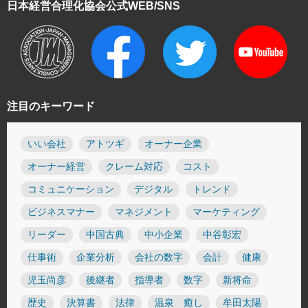
日本経営合理化協会
公式WEB/SNS
注目のキーワード
いい会社
アトツギ
オーナー企業
オーナー経営
クレーム対応
コスト
コミュニケーション
デジタル
トレンド
ビジネスマナー
マネジメント
マーケティング
リーダー
中国古典
中小企業
中谷彰宏
仕事術
企業分析
会社の数字
会計
健康
児玉尚彦
後継者
指導者
数字
新将命
歴史
決算書
法律
温泉 癒し
牟田太陽