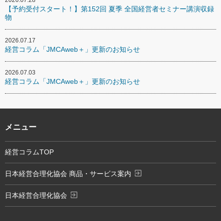
【予約受付スタート！】第152回 夏季 全国経営者セミナー講演収録
物
2026.07.17
経営コラム「JMCAweb＋」更新のお知らせ
2026.07.03
経営コラム「JMCAweb＋」更新のお知らせ
メニュー
経営コラムTOP
exit_to_app
日本経営合理化協会 商品・サービス案内
exit_to_app
日本経営合理化協会