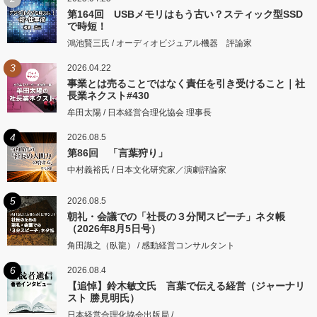
第164回 USBメモリはもう古い？スティック型SSD
で時短！
鴻池賢三氏 / オーディオビジュアル機器 評論家
3
2026.04.22
事業とは売ることではなく責任を引き受けること｜社
長業ネクスト#430
牟田太陽 / 日本経営合理化協会 理事長
4
2026.08.5
第86回 「言葉狩り」
中村義裕氏 / 日本文化研究家／演劇評論家
5
2026.08.5
朝礼・会議での「社長の３分間スピーチ」ネタ帳
（2026年8月5日号）
角田識之（臥龍） / 感動経営コンサルタント
6
2026.08.4
【追悼】鈴木敏文氏 言葉で伝える経営（ジャーナリ
スト 勝見明氏）
日本経営合理化協会出版局 /