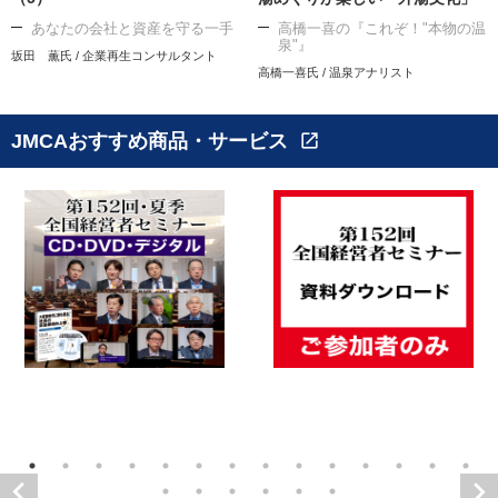
あなたの会社と資産を守る一手
高橋一喜の『これぞ！"本物の温
泉"』
坂田 薫氏 / 企業再生コンサルタント
高橋一喜氏 / 温泉アナリスト
JMCAおすすめ商品・サービス
open_in_new