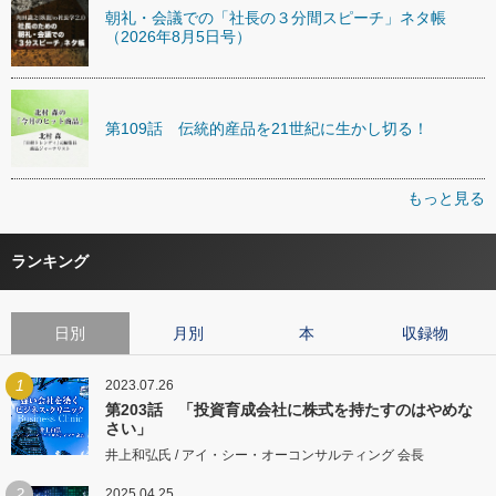
朝礼・会議での「社長の３分間スピーチ」ネタ帳
（2026年8月5日号）
第109話 伝統的産品を21世紀に生かし切る！
もっと見る
ランキング
日別
月別
本
収録物
1
2023.07.26
第203話 「投資育成会社に株式を持たすのはやめな
さい」
井上和弘氏 / アイ・シー・オーコンサルティング 会長
2
2025.04.25