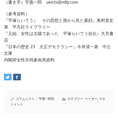
（書き手）宇惠一郎 ueichi@nifty.com
（参考資料）
『平塚らいてう』 その思想と孫から見た素顔』奥村直史
著 平凡社ライブラリー
『元始、女性は太陽であった 平塚らいてう自伝』大月書
店
『日本の歴史 23 大正デモクラシー』今井清一著 中公
文庫
内閣府女性共同参画局資料
コラムニスト：
宇惠一郎氏
カテゴリー:
リーダー
,
マネ
ジメント