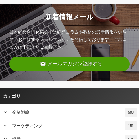
新着情報メール
日本経営合理化協会では経営コラムや教材の最新情報をいち
早くお届けするメールマガジンを発信しております。ご希望
の方は下記よりご登録下さい。
email
メールマガジン登録する
カテゴリー
keyboard_arrow_down
企業戦略
593
keyboard_arrow_down
マーケティング
151