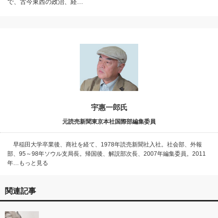
で、古今東西の政治、経…
宇惠一郎氏
元読売新聞東京本社国際部編集委員
早稲田大学卒業後、商社を経て、1978年読売新聞社入社。社会部、外報
部、95～98年ソウル支局長。帰国後、解説部次長、2007年編集委員。2011
年…もっと見る
関連記事