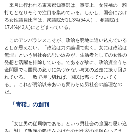
来月に行われる東京都知事選は、事実上、女候補の一騎
打ちとなりそうで注目を集めている。しかし、国会におけ
る女性議員比率は、衆議院が11.3%(54人）、参議院は
17.4%(42人)にとどまっている。
このアンバランスこそが、政治を窮地に追い込んでいる
としか思えない。「政治は力の論理で動く。女には政治は
無理」という男社会の思い込みが、生活者としての女性の
発想と活躍を排除している。であるが故に、政治資金うら
金問題でも国民の怒りに気づかない与党の迷走に振り回さ
れている。「数で押し切れば、国民は黙ってついてく
る」。これが明治以来あいも変わらぬ男社会の論理なの
だ。
「青鞜」の創刊
「女は男の従属物である」という男社会の強固な思い込
みに対して叛逆の狼煙をあげたのが作家の平塚らいてう