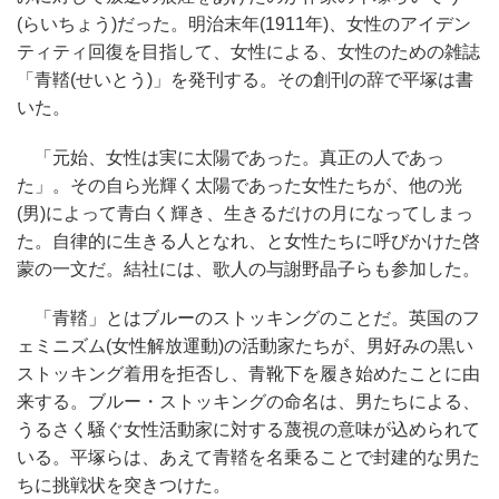
(らいちょう)だった。明治末年(1911年)、女性のアイデン
ティティ回復を目指して、女性による、女性のための雑誌
「青鞜(せいとう)」を発刊する。その創刊の辞で平塚は書
いた。
「元始、女性は実に太陽であった。真正の人であっ
た」。その自ら光輝く太陽であった女性たちが、他の光
(男)によって青白く輝き、生きるだけの月になってしまっ
た。自律的に生きる人となれ、と女性たちに呼びかけた啓
蒙の一文だ。結社には、歌人の与謝野晶子らも参加した。
「青鞜」とはブルーのストッキングのことだ。英国のフ
ェミニズム(女性解放運動)の活動家たちが、男好みの黒い
ストッキング着用を拒否し、青靴下を履き始めたことに由
来する。ブルー・ストッキングの命名は、男たちによる、
うるさく騒ぐ女性活動家に対する蔑視の意味が込められて
いる。平塚らは、あえて青鞜を名乗ることで封建的な男た
ちに挑戦状を突きつけた。