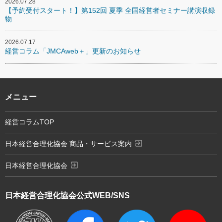
2026.07.28
【予約受付スタート！】第152回 夏季 全国経営者セミナー講演収録
物
2026.07.17
経営コラム「JMCAweb＋」更新のお知らせ
メニュー
経営コラムTOP
exit_to_app
日本経営合理化協会 商品・サービス案内
exit_to_app
日本経営合理化協会
日本経営合理化協会
公式WEB/SNS