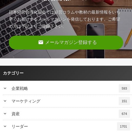
日本経営合理化協会では経営コラムや教材の最新情報をいち
早くお届けするメールマガジンを発信しております。ご希望
の方は下記よりご登録下さい。
email
メールマガジン登録する
カテゴリー
keyboard_arrow_down
企業戦略
593
keyboard_arrow_down
マーケティング
151
keyboard_arrow_down
資産
674
keyboard_arrow_down
リーダー
1701