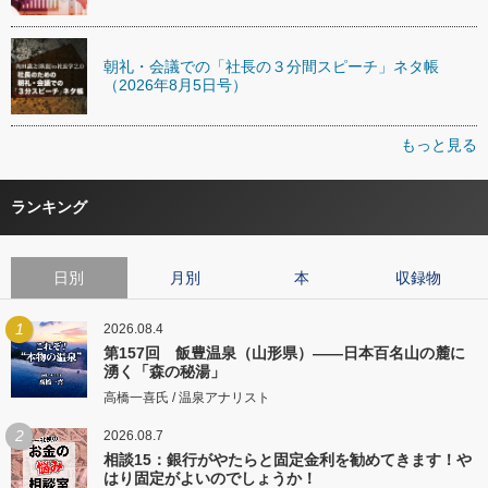
朝礼・会議での「社長の３分間スピーチ」ネタ帳
（2026年8月5日号）
もっと見る
ランキング
日別
月別
本
収録物
1
2026.08.4
第157回 飯豊温泉（山形県）――日本百名山の麓に
湧く「森の秘湯」
高橋一喜氏 / 温泉アナリスト
2
2026.08.7
相談15：銀行がやたらと固定金利を勧めてきます！や
はり固定がよいのでしょうか！