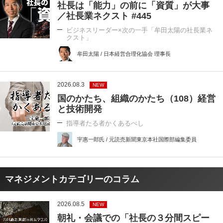
社長は「能力」の前に「資質」が大事
／社長業ネクスト #445
ビジネスリーダー×次の一手「牟田太陽の社長業ネ
クスト」
牟田太陽 / 日本経営合理化協会 理事長
2026.08.3
NEW
国のかたち、組織のかたち（108）経営
と技術開発
指導者たる者かくあるべし
宇惠一郎氏 / 元読売新聞東京本社国際部編集委員
マネジメントカテゴリーのコラム
2026.08.5
NEW
朝礼・会議での「社長の３分間スピー