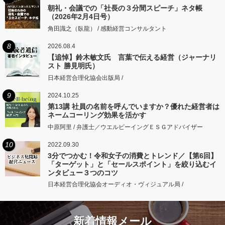
朝礼・会議での「社長の３分間スピーチ」ネタ帳
（2026年2月4日号）
角田識之（臥龍） / 感動経営コンサルタント
8
2026.08.4
【追悼】鈴木敏文氏 言葉で伝える経営（ジャーナリ
スト 勝見明氏）
日本経営合理化協会出版局 /
9
2024.10.25
第13講 社員の名前を呼んでいますか？優れた経営者は
ネームコーリング効果を活かす
中原阿里 / 弁護士／ウエルビーイングＥＳＧアドバイザー
10
2022.09.30
3分でつかむ！令和女子の消費とトレンド／【第6回】
「ターゲット」と「セールスポイント」を絞り込むイ
ンタビュー３つのコツ
日本経営合理化協会オーディオ・ヴィジュアル局 /
新着情報メール