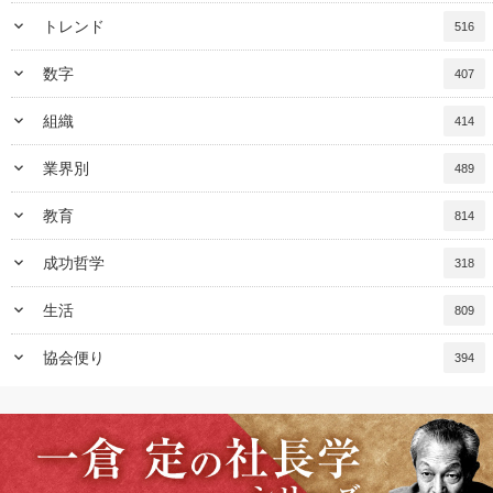
keyboard_arrow_down
トレンド
516
keyboard_arrow_down
数字
407
keyboard_arrow_down
組織
414
keyboard_arrow_down
業界別
489
keyboard_arrow_down
教育
814
keyboard_arrow_down
成功哲学
318
keyboard_arrow_down
生活
809
keyboard_arrow_down
協会便り
394