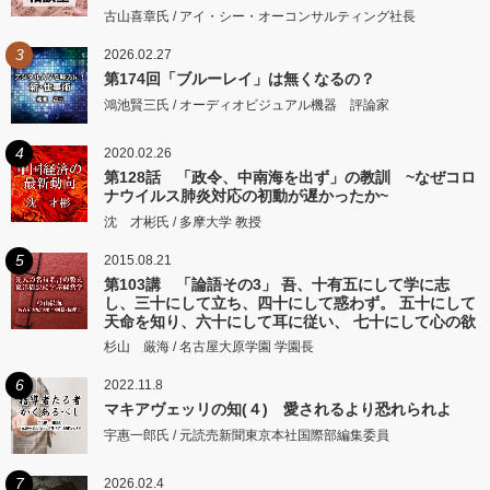
古山喜章氏 / アイ・シー・オーコンサルティング社長
3
2026.02.27
第174回「ブルーレイ」は無くなるの？
鴻池賢三氏 / オーディオビジュアル機器 評論家
4
2020.02.26
第128話 「政令、中南海を出ず」の教訓 ~なぜコロ
ナウイルス肺炎対応の初動が遅かったか~
沈 才彬氏 / 多摩大学 教授
5
2015.08.21
第103講 「論語その3」 吾、十有五にして学に志
し、三十にして立ち、四十にして惑わず。 五十にして
天命を知り、六十にして耳に従い、 七十にして心の欲
するところに従いて矩をこえず。
杉山 厳海 / 名古屋大原学園 学園長
6
2022.11.8
マキアヴェッリの知(４) 愛されるより恐れられよ
宇惠一郎氏 / 元読売新聞東京本社国際部編集委員
7
2026.02.4