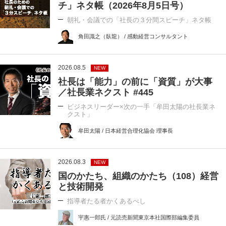
チ」ネタ帳（2026年8月5日号）
朝礼・会議での「社長の３分間スピーチ」ネタ帳
角田識之（臥龍） / 感動経営コンサルタント
2026.08.5
NEW
社長は「能力」の前に「資質」が大事
／社長業ネクスト #445
ビジネスリーダー×次の一手「牟田太陽の社長業ネ
クスト」
牟田太陽 / 日本経営合理化協会 理事長
2026.08.3
NEW
国のかたち、組織のかたち（108）経営
と技術開発
指導者たる者かくあるべし
宇惠一郎氏 / 元読売新聞東京本社国際部編集委員