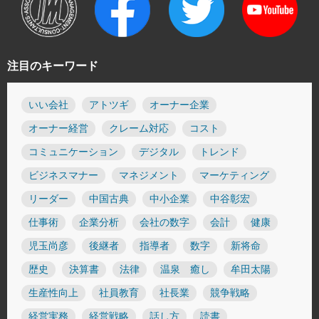
注目のキーワード
いい会社
アトツギ
オーナー企業
オーナー経営
クレーム対応
コスト
コミュニケーション
デジタル
トレンド
ビジネスマナー
マネジメント
マーケティング
リーダー
中国古典
中小企業
中谷彰宏
仕事術
企業分析
会社の数字
会計
健康
児玉尚彦
後継者
指導者
数字
新将命
歴史
決算書
法律
温泉 癒し
牟田太陽
生産性向上
社員教育
社長業
競争戦略
経営実務
経営戦略
話し方
読書