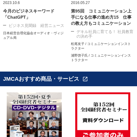
2023.10.6
2016.05.27
今月のビジネスキーワード
第95回 コミュニケーション上
「ChatGPT」
手になる仕事の進め方15 仕事
の教え方もコミュニケーション
ビジネス見聞録 経営ニュース
デキル社員に育てる！ 社員教育
日本経営合理化協会オーディオ・ヴィジ
の決め手
ュアル局
松尾友子 / コミュニケーションインスト
ラクター
浦野啓子氏 / コミュニケーションインス
トラクター
JMCAおすすめ商品・サービス
open_in_new