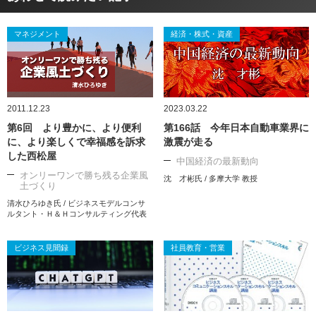
マネジメント
経済・株式・資産
2011.12.23
2023.03.22
第6回 より豊かに、より便利
第166話 今年日本自動車業界に
に、より楽しくで幸福感を訴求
激震が走る
した西松屋
中国経済の最新動向
オンリーワンで勝ち残る企業風
沈 才彬氏 / 多摩大学 教授
土づくり
清水ひろゆき氏 / ビジネスモデルコンサ
ルタント・Ｈ＆Ｈコンサルティング代表
ビジネス見聞録
社員教育・営業