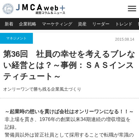
menu
新着
企業戦略
マーケティング
資産
リーダー
トレンド
マネジメント
2015.08.14
第36回 社員の幸せを考えるブレな
い経営とは？～事例：ＳＡＳインス
ティチュート～
オンリーワンで勝ち残る企業風土づくり
～起業時の想いを貫けば会社はオンリーワンになる！！～
非上場を貫き、1976年の創業以来34期連続の増収増益を
記録。
警備員以外は皆正社員として採用することで転職が常識の