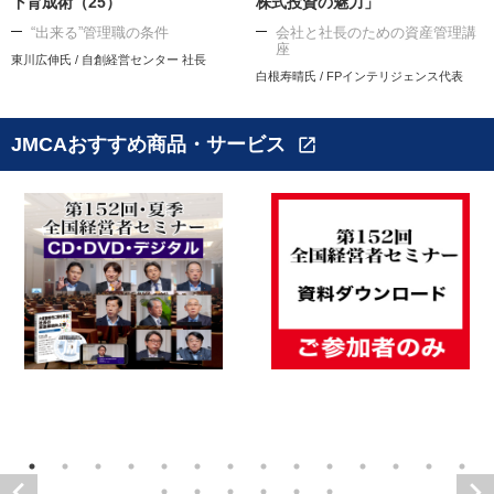
下育成術（25）
株式投資の魅力」
“出来る”管理職の条件
会社と社長のための資産管理講
座
東川広伸氏 / 自創経営センター 社長
白根寿晴氏 / FPインテリジェンス代表
JMCAおすすめ商品・サービス
open_in_new