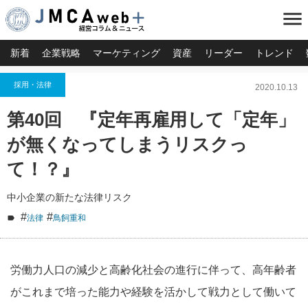
menu
新着
企業戦略
マーケティング
資産
リーダー
トレンド
採用・法律
2020.10.13
第40回 『定年再雇用して「定年」
が無くなってしまうリスクっ
て！？』
中小企業の新たな法律リスク
#
#
法律
鳥飼重和
労働力人口の減少と高齢化社会の進行に伴って、高年齢者
がこれまで培った能力や経験を活かして戦力として働いて