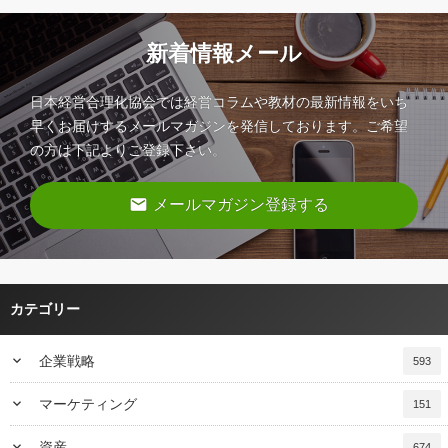
新着情報メール
日本経営合理化協会では経営コラムや教材の最新情報をいち
早くお届けするメールマガジンを発信しております。ご希望
の方は下記よりご登録下さい。
email
メールマガジン登録する
カテゴリー
keyboard_arrow_down
企業戦略
593
keyboard_arrow_down
マーケティング
151
keyboard_arrow_down
資産
674