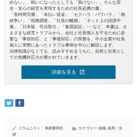
めない」、戦いになったとしても「負けない」。そんな安
全・安心の経営を実現するための社長必携の書。
「長時間労働」「未払い賃金」「セクハラ・パワハラ」「相
続争い」「税務調査」「社長の離婚」「ネット上の誹謗中
傷」「日本版 司法取引」「集団訴訟」･･･など、本書は、さ
まざまな経営トラブルから、会社と社長個人を守るために必
要な「事前対応」と「事後対応」の実務を、中小企業や社長
個人に実際にあったトラブル事例を中心に解説します。
法律知識がなくても、読みすすめるうちに、自然と社長とし
ての危機対応力が磨かれていきます。
open_in_new
詳細を見る
コラムニスト：
鳥飼重和氏
カテゴリー:
組織
,
採用・法
律