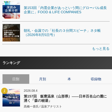
第153回「内需企業があっという間にグローバル成長
企業に」FOOD & LIFE COMPANIES
朝礼・会議での「社長の３分間スピーチ」ネタ帳
（2026年8月5日号）
もっと見る
ランキング
日別
月別
本
収録物
1
2026.08.4
第157回 飯豊温泉（山形県）――日本百名山の麓に
湧く「森の秘湯」
高橋一喜氏 / 温泉アナリスト