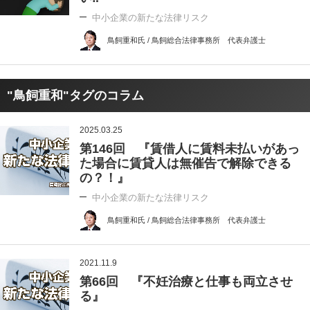
中小企業の新たな法律リスク
鳥飼重和氏 / 鳥飼総合法律事務所 代表弁護士
"鳥飼重和"タグのコラム
2025.03.25
第146回 『賃借人に賃料未払いがあっ
た場合に賃貸人は無催告で解除できる
の？！』
中小企業の新たな法律リスク
鳥飼重和氏 / 鳥飼総合法律事務所 代表弁護士
2021.11.9
第66回 『不妊治療と仕事も両立させ
る』