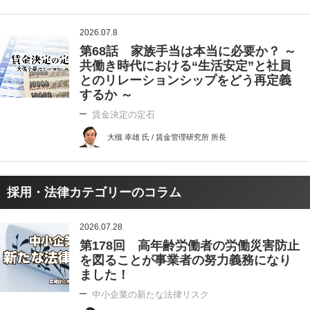
2026.07.8
第68話 家族手当は本当に必要か？ ～
共働き時代における“生活安定”と社員
とのリレーションシップをどう再定義
するか ～
賃金決定の定石
大槻 幸雄 氏 / 賃金管理研究所 所長
採用・法律カテゴリーのコラム
2026.07.28
第178回 高年齢労働者の労働災害防止
を図ることが事業者の努力義務になり
ました！
中小企業の新たな法律リスク