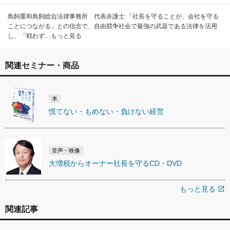
鳥飼重和鳥飼総合法律事務所 代表弁護士 「社長を守ることが、会社を守る
ことにつながる」との信念で、自由競争社会で最強の武器である法律を活用
し、「戦わず…もっと見る
関連セミナー・商品
本
慌てない・もめない・負けない経営
音声・映像
大増税からオーナー社長を守るCD・DVD
もっと見る
open_in_new
関連記事