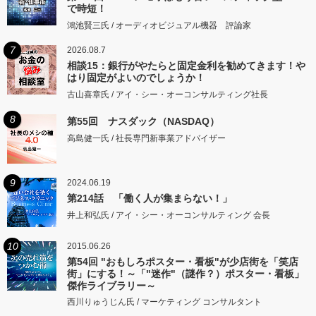
で時短！
鴻池賢三氏 / オーディオビジュアル機器 評論家
7
2026.08.7
相談15：銀行がやたらと固定金利を勧めてきます！や
はり固定がよいのでしょうか！
古山喜章氏 / アイ・シー・オーコンサルティング社長
8
第55回 ナスダック（NASDAQ）
高島健一氏 / 社長専門新事業アドバイザー
9
2024.06.19
第214話 「働く人が集まらない！」
井上和弘氏 / アイ・シー・オーコンサルティング 会長
10
2015.06.26
第54回 "おもしろポスター・看板"が少店街を「笑店
街」にする！～「"迷作"（謎作？）ポスター・看板」
傑作ライブラリー～
西川りゅうじん氏 / マーケティング コンサルタント