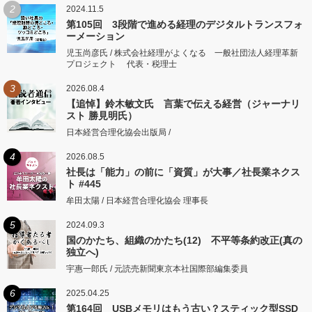
2
2024.11.5
第105回 3段階で進める経理のデジタルトランスフォ
ーメーション
児玉尚彦氏 / 株式会社経理がよくなる 一般社団法人経理革新
プロジェクト 代表・税理士
3
2026.08.4
【追悼】鈴木敏文氏 言葉で伝える経営（ジャーナリ
スト 勝見明氏）
日本経営合理化協会出版局 /
4
2026.08.5
社長は「能力」の前に「資質」が大事／社長業ネクス
ト #445
牟田太陽 / 日本経営合理化協会 理事長
5
2024.09.3
国のかたち、組織のかたち(12) 不平等条約改正(真の
独立へ)
宇惠一郎氏 / 元読売新聞東京本社国際部編集委員
6
2025.04.25
第164回 USBメモリはもう古い？スティック型SSD