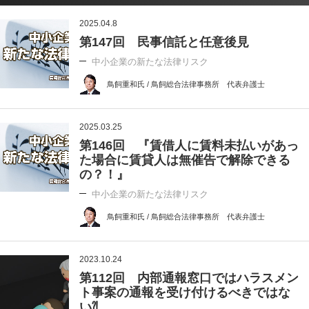
2025.04.8
第147回 民事信託と任意後見
中小企業の新たな法律リスク
鳥飼重和氏 / 鳥飼総合法律事務所 代表弁護士
2025.03.25
第146回 『賃借人に賃料未払いがあっ
た場合に賃貸人は無催告で解除できる
の？！』
中小企業の新たな法律リスク
鳥飼重和氏 / 鳥飼総合法律事務所 代表弁護士
2023.10.24
第112回 内部通報窓口ではハラスメン
ト事案の通報を受け付けるべきではな
い⁈