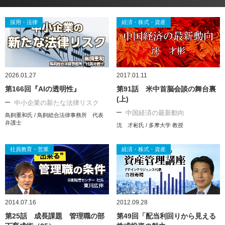
採用・法律
経済・株式・資産
2026.01.27
2017.01.11
第166回『AIの透明性』
第91話 米中首脳会談の舞台裏
(上)
中小企業の新たな法律リスク
中国経済の最新動向
鳥飼重和氏 / 鳥飼総合法律事務所 代表
弁護士
沈 才彬氏 / 多摩大学 教授
社員教育・営業
経済・株式・資産
2014.07.16
2012.09.28
第25話 成長課題 管理職の部
第49回「配当利回りから見える