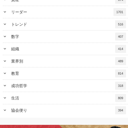
keyboard_arrow_down
リーダー
1701
keyboard_arrow_down
トレンド
516
keyboard_arrow_down
数字
407
keyboard_arrow_down
組織
414
keyboard_arrow_down
業界別
489
keyboard_arrow_down
教育
814
keyboard_arrow_down
成功哲学
318
keyboard_arrow_down
生活
809
keyboard_arrow_down
協会便り
394