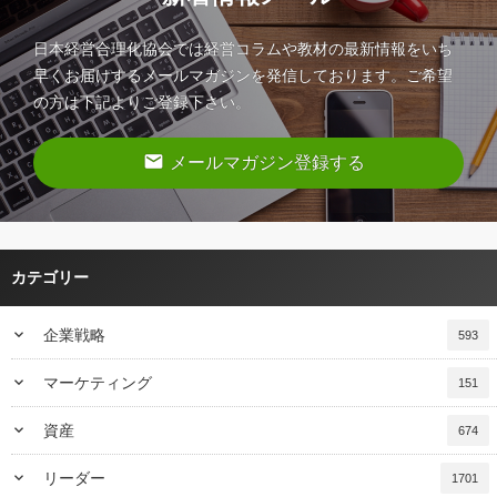
日本経営合理化協会では経営コラムや教材の最新情報をいち
早くお届けするメールマガジンを発信しております。ご希望
の方は下記よりご登録下さい。
email
メールマガジン登録する
カテゴリー
keyboard_arrow_down
企業戦略
593
keyboard_arrow_down
マーケティング
151
keyboard_arrow_down
資産
674
keyboard_arrow_down
リーダー
1701