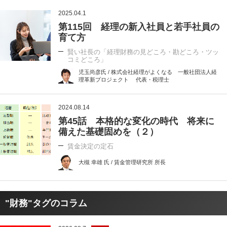
2025.04.1
第115回 経理の新入社員と若手社員の
育て方
賢い社長の「経理財務の見どころ・勘どころ・ツッ
コミどころ」
児玉尚彦氏 / 株式会社経理がよくなる 一般社団法人経
理革新プロジェクト 代表・税理士
2024.08.14
第45話 本格的な変化の時代 将来に
備えた基礎固めを（２）
賃金決定の定石
大槻 幸雄 氏 / 賃金管理研究所 所長
"財務"タグのコラム