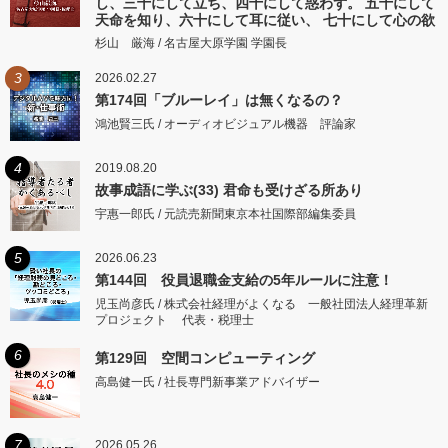
し、三十にして立ち、四十にして惑わず。 五十にして
天命を知り、六十にして耳に従い、 七十にして心の欲
するところに従いて矩をこえず。
杉山 厳海 / 名古屋大原学園 学園長
3
2026.02.27
第174回「ブルーレイ」は無くなるの？
鴻池賢三氏 / オーディオビジュアル機器 評論家
4
2019.08.20
故事成語に学ぶ(33) 君命も受けざる所あり
宇惠一郎氏 / 元読売新聞東京本社国際部編集委員
5
2026.06.23
第144回 役員退職金支給の5年ルールに注意！
児玉尚彦氏 / 株式会社経理がよくなる 一般社団法人経理革新
プロジェクト 代表・税理士
6
第129回 空間コンピューティング
高島健一氏 / 社長専門新事業アドバイザー
7
2026.05.26