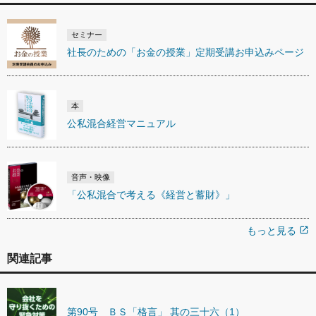
セミナー
社長のための「お金の授業」定期受講お申込みページ
本
公私混合経営マニュアル
音声・映像
「公私混合で考える《経営と蓄財》」
もっと見る
open_in_new
関連記事
第90号 ＢＳ「格言」 其の三十六（1）