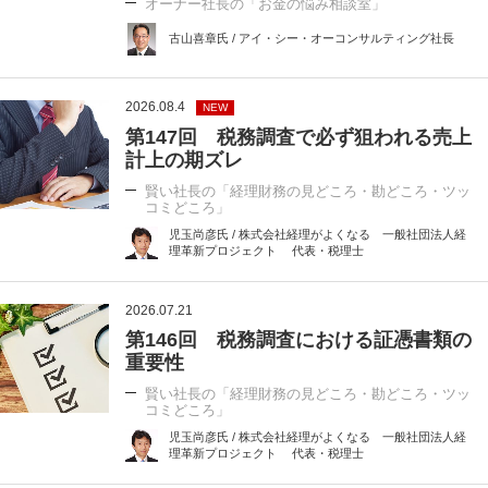
オーナー社長の「お金の悩み相談室」
古山喜章氏 / アイ・シー・オーコンサルティング社長
2026.08.4
NEW
第147回 税務調査で必ず狙われる売上
計上の期ズレ
賢い社長の「経理財務の見どころ・勘どころ・ツッ
コミどころ」
児玉尚彦氏 / 株式会社経理がよくなる 一般社団法人経
理革新プロジェクト 代表・税理士
2026.07.21
第146回 税務調査における証憑書類の
重要性
賢い社長の「経理財務の見どころ・勘どころ・ツッ
コミどころ」
児玉尚彦氏 / 株式会社経理がよくなる 一般社団法人経
理革新プロジェクト 代表・税理士