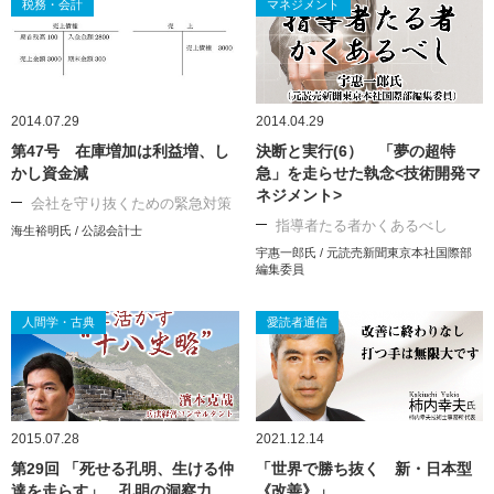
税務・会計
マネジメント
2014.07.29
2014.04.29
第47号 在庫増加は利益増、し
決断と実行(6） 「夢の超特
かし資金減
急」を走らせた執念<技術開発マ
ネジメント>
会社を守り抜くための緊急対策
指導者たる者かくあるべし
海生裕明氏 / 公認会計士
宇惠一郎氏 / 元読売新聞東京本社国際部
編集委員
人間学・古典
愛読者通信
2015.07.28
2021.12.14
第29回 「死せる孔明、生ける仲
「世界で勝ち抜く 新・日本型
達を走らす」 孔明の洞察力
《改善》」