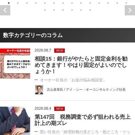
数字カテゴリーのコラム
2026.08.7
NEW
相談15：銀行がやたらと固定金利を勧
めてきます！やはり固定がよいのでし
ょうか！
オーナー社長の「お金の悩み相談室」
古山喜章氏 / アイ・シー・オーコンサルティング社長
2026.08.4
NEW
第147回 税務調査で必ず狙われる売上
計上の期ズレ
賢い社長の「経理財務の見どころ・勘どころ・ツッ