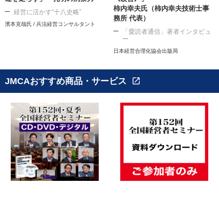
柿内幸夫氏（柿内幸夫技術士事
経営に活かす“十八史略”
務所 代表）
濱本克哉氏 / 兵法経営コンサルタント
「愛読者通信」著者インタビュ
ー
日本経営合理化協会出版局
JMCAおすすめ商品・サービス
open_in_new