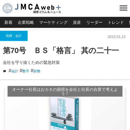
menu
新着
企業戦略
マーケティング
資産
リーダー
トレンド
税務・会計
2015.01.13
第70号 ＢＳ「格言」 其の二十一
会社を守り抜くための緊急対策
#
#
#
会計
数字
財務
オーナー社長はおカネの損得を会社と社長の合算で考えよ
う！