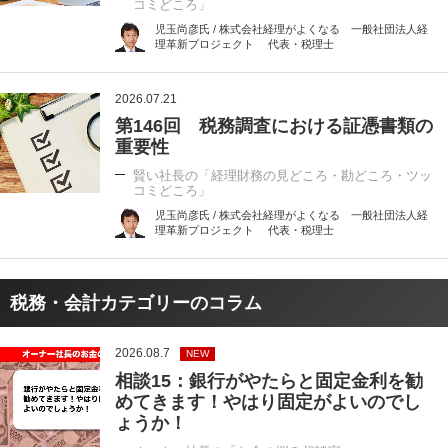
コミどころ」
児玉尚彦氏 / 株式会社経理がよくなる 一般社団法人経
理革新プロジェクト 代表・税理士
2026.07.21
第146回 税務調査における証憑書類の
重要性
賢い社長の「経理財務の見どころ・勘どころ・ツッ
コミどころ」
児玉尚彦氏 / 株式会社経理がよくなる 一般社団法人経
理革新プロジェクト 代表・税理士
税務・会計カテゴリーのコラム
2026.08.7
NEW
相談15：銀行がやたらと固定金利を勧
めてきます！やはり固定がよいのでし
ょうか！