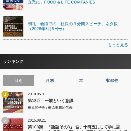
企業に」FOOD & LIFE COMPANIES
朝礼・会議での「社長の３分間スピーチ」ネタ帳
（2026年8月5日号）
もっと見る
ランキング
日別
月別
本
収録物
1
2010.05.31
第18回 一族という意識
榊原節子氏 / 榊原事務所代表
2
2015.08.21
第103講 「論語その3」 吾、十有五にして学に志