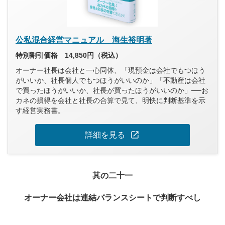
公私混合経営マニュアル 海生裕明著
特別割引価格 14,850円（税込）
オーナー社長は会社と一心同体、「現預金は会社でもつほう
がいいか、社長個人でもつほうがいいのか」「不動産は会社
で買ったほうがいいか、社長が買ったほうがいいのか」──お
カネの損得を会社と社長の合算で見て、明快に判断基準を示
す経営実務書。
open_in_new
詳細を見る
其の二十一
オーナー会社は連結バランスシートで判断すべし