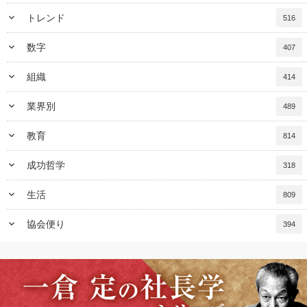
keyboard_arrow_down
トレンド
516
keyboard_arrow_down
数字
407
keyboard_arrow_down
組織
414
keyboard_arrow_down
業界別
489
keyboard_arrow_down
教育
814
keyboard_arrow_down
成功哲学
318
keyboard_arrow_down
生活
809
keyboard_arrow_down
協会便り
394