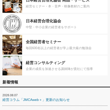
日本経営合理化協会 商品・サービス
経営セミナー・本・音声・映像教材のご案内
日本経営合理化協会
中堅・中小企業の経営者をサポート
全国経営者セミナー
毎回600名以上の経営者が学ぶ最大級の勉強会
経営コンサルティング
企業の成長を加速させる講師陣が貴社にて指導
新着情報
2026.08.07
経営コラム「JMCAweb＋」更新のお知らせ