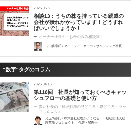
2026.06.5
相談13：うちの株を持っている親戚の
会社が潰れかかっています！どうすれ
ばいいでしょうか！
オーナー社長の「お金の悩み相談室」
古山喜章氏 / アイ・シー・オーコンサルティング社長
"数字"タグのコラム
2025.04.15
第116回 社長が知っておくべきキャッ
シュフローの基礎と使い方
賢い社長の「経理財務の見どころ・勘どころ・ツッ
コミどころ」
児玉尚彦氏 / 株式会社経理がよくなる 一般社団法人経
理革新プロジェクト 代表・税理士