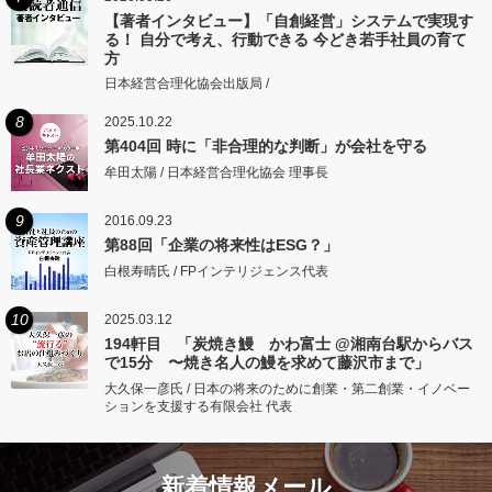
【著者インタビュー】「自創経営」システムで実現す
る！ 自分で考え、行動できる 今どき若手社員の育て
方
日本経営合理化協会出版局 /
8
2025.10.22
第404回 時に「非合理的な判断」が会社を守る
牟田太陽 / 日本経営合理化協会 理事長
9
2016.09.23
第88回「企業の将来性はESG？」
白根寿晴氏 / FPインテリジェンス代表
10
2025.03.12
194軒目 「炭焼き鰻 かわ富士 @湘南台駅からバス
で15分 〜焼き名人の鰻を求めて藤沢市まで」
大久保一彦氏 / 日本の将来のために創業・第二創業・イノベー
ションを支援する有限会社 代表
新着情報メール