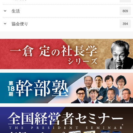
keyboard_arrow_down
生活
809
keyboard_arrow_down
協会便り
394