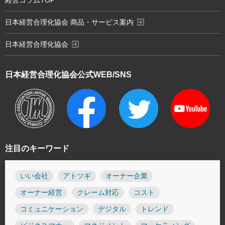
経営コラムTOP
exit_to_app
日本経営合理化協会 商品・サービス案内
exit_to_app
日本経営合理化協会
日本経営合理化協会
公式WEB/SNS
注目のキーワード
いい会社
アトツギ
オーナー企業
オーナー経営
クレーム対応
コスト
コミュニケーション
デジタル
トレンド