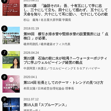
5
2015.08.21
第103講 「論語その3」 吾、十有五にして学に志
し、三十にして立ち、四十にして惑わず。 五十にして
天命を知り、六十にして耳に従い、 七十にして心の欲
するところに従いて矩をこえず。
杉山 厳海 / 名古屋大原学園 学園長
6
2018.01.19
第99回 横引き排水管や竪排水管の設置箇所には「 点
検口 」が必要。
碓井民朗氏 / 碓井建築オフィス代表
7
2026.04.24
第22講 石油の前に水が枯渇？―ウォーターポジティ
ブに学ぶウェルビーイング経営の観点
中原阿里 / 弁護士／ウエルビーイングＥＳＧアドバイザー
8
2020.04.1
第114回 社長としてのテーマ・トレンドの見つけ方
牟田太陽 / 日本経営合理化協会 理事長
9
2011.07.12
第15人目 ｢スプルーアンス」
渡部昇一氏 /