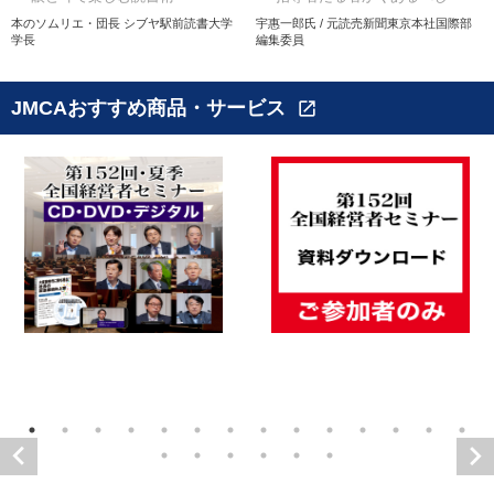
本のソムリエ・団長 シブヤ駅前読書大学
宇惠一郎氏 / 元読売新聞東京本社国際部
学長
編集委員
JMCAおすすめ商品・サービス
open_in_new