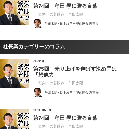
第74回 牟田 學に贈る言葉
繁栄への着眼点 牟田太陽
牟田太陽 / 日本経営合理化協会 理事長
社長業カテゴリーのコラム
2026.07.17
第75回 売り上げを伸ばす決め手は
「想像力」
繁栄への着眼点 牟田太陽
牟田太陽 / 日本経営合理化協会 理事長
2026.06.19
第74回 牟田 學に贈る言葉
繁栄への着眼点 牟田太陽