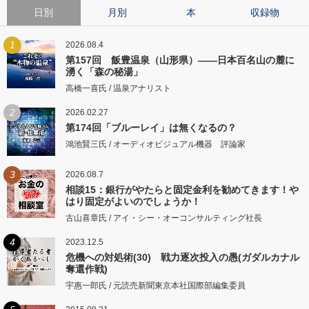
日別
月別
本
収録物
1
2026.08.4
第157回 飯豊温泉（山形県）――日本百名山の麓に
湧く「森の秘湯」
高橋一喜氏 / 温泉アナリスト
2
2026.02.27
第174回「ブルーレイ」は無くなるの？
鴻池賢三氏 / オーディオビジュアル機器 評論家
3
2026.08.7
相談15：銀行がやたらと固定金利を勧めてきます！や
はり固定がよいのでしょうか！
古山喜章氏 / アイ・シー・オーコンサルティング社長
4
2023.12.5
危機への対処術(30) 戦力逐次投入の愚(ガダルカナル
奪還作戦)
宇惠一郎氏 / 元読売新聞東京本社国際部編集委員