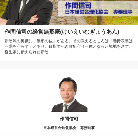
作間信司の経営無形庵(けいえいむぎょうあん)
新陰流の奥儀に「無形の位」がある。その教えるところは「懸待表裏は
一隅を守らず」とあり、目指すべき攻め守り一体となった境地をさす。
柳生家に伝えられた新陰…
作間信司
日本経営合理化協会 専務理事