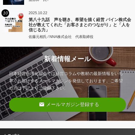
10
2025.10.22
第八十九話 声を聴き、希望を描く経営 パイン株式会
社が教えてくれた「お客さまとのつながり」と「人を
信じる力」
佐藤元相氏 / NNA株式会社 代表取締役
新着情報メール
日本経営合理化協会では経営コラムや教材の最新情報をいち
早くお届けするメールマガジンを発信しております。ご希望
の方は下記よりご登録下さい。
email
メールマガジン登録する