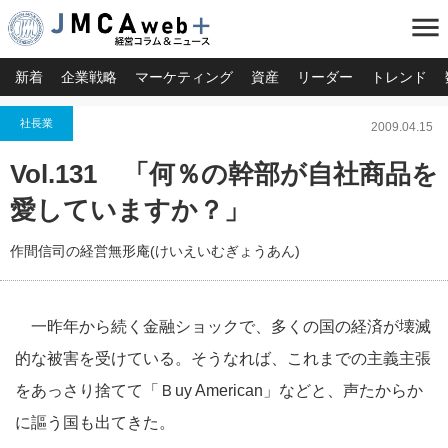
menu
新着
企業戦略
マーケティング
資産
リーダー
トレンド
社長業
2009.04.15
Vol.131 「何％の幹部が自社商品を
愛していますか？」
作間信司の経営無形庵(けいえいむぎょうあん)
一昨年から続く金融ショックで、多くの国の経済が壊滅
的な被害を受けている。そうなれば、これまでの主義主張
をあっさり捨てて「Ｂuy American」などと、声たからか
に謳う国も出てきた。