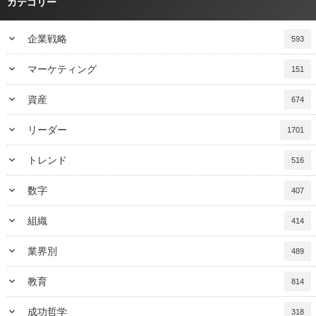
カテゴリー
keyboard_arrow_down
企業戦略
593
keyboard_arrow_down
マーケティング
151
keyboard_arrow_down
資産
674
keyboard_arrow_down
リーダー
1701
keyboard_arrow_down
トレンド
516
keyboard_arrow_down
数字
407
keyboard_arrow_down
組織
414
keyboard_arrow_down
業界別
489
keyboard_arrow_down
教育
814
keyboard_arrow_down
成功哲学
318