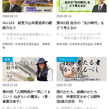
2008.08.13
2025.05.14
Vol.123 経営力は本質追求の継
第381回 自分の「次の時代」を
続力なり
どう考えるか
作間信司の経営無形庵(けいえい
ビジネスリーダー×次の一手
むぎょうあん)
「牟田太陽の社長業ネクスト」
作間信司 / 日本経営合理化協会 専務理
牟田太陽 / 日本経営合理化協会 理事長
事
教養
マネジメント
2019.11.29
2025.07.29
第94回『人間関係が一気にうま
国のかたち、組織のかたち
くいく ねぎらいの魔法』（著：
(56) 米価安定をめぐる闘争
兼重日奈子）
③(徳川吉宗 下)
眼と耳で楽しむ読書術
指導者たる者かくあるべし