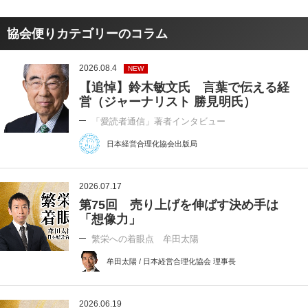
協会便りカテゴリーのコラム
2026.08.4
NEW
【追悼】鈴木敏文氏 言葉で伝える経
営（ジャーナリスト 勝見明氏）
「愛読者通信」著者インタビュー
日本経営合理化協会出版局
2026.07.17
第75回 売り上げを伸ばす決め手は
「想像力」
繁栄への着眼点 牟田太陽
牟田太陽 / 日本経営合理化協会 理事長
2026.06.19