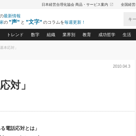
launch
日本経営合理化協会 商品・サービス案内
全国経営
の
最新情報
”声”
”文字”
家
の
と
のコラムを
毎週更新！
トレンド
数字
組織
業界別
教育
成功哲学
生活
の基本応対」
る仕組みづくり講座(12)
産を守る一手(171)
ーワンで勝ち残る企業風土づくり(54)
《ニューヨーク発》ビジネスリーダーの先読み: 最新トレンド
オーナー社長の「お金の悩み相談室」(15)
「賃金の誤解」(135)
なぜ、トヨタ式で会社が伸びるのか？(
“出来る”管理職の条件(62)
中国哲学に学ぶ 不
おの
と戦略拠点(9)
(50)
2010.04.3
ーバル経営者は知ってい
(39)
スリーダー×次の一手「牟田太陽の社長業ネクスト」
おカネが残る決算書にするために、やっておきたいこと(
中小企業の新たな法律リスク(178)
売れる住宅を創る 100の視点(100)
あなただからお願いしたいと
令和時代の「社長の
”(9)
「社長の繁盛トレンド通信」(90)
デジ
向(204)
会社を守り抜くための緊急対策(100)
職場の生産性を下げるハラスメントの予防策(1
大久保一彦の“流行る”お店の仕組みづく
クレーム対応 実践マニュアル
先人の名句名言の教
本応対」
トル・F・グジバチの『経営戦略の新常識』(12)
北村森の「今月のヒット商品」(109)
リーダ
2026.08.5
2
る経営」の極意
、決めておきたい、知っておきたい、やってお
強い決算書の会社はココが違う！(36)
賃金決定の定石(68)
柿内幸夫─社長のための現場改善(174
クレーム対応の新知識と新常
渡部昇一の「日本の
い
第109話 伝統的産品を21世紀
第
ジオジャパンの成功要因と
る者かくあるべし(635)
次の売れ筋をつかむ術(102)
ワイ
」
に生かし切る！
損益分岐点を下げる、Ｐ／Ｌ不況時代の新戦略(12)
顧客・社員・社会から支持される「ウェルビ
デキル社員に育てる！ 社員
経営に活かす“十八史
の資産管理講座(95)
会議での「社長の３分間スピーチ」ネタ帳(159)
社長のメシの種 4.0(206)
門」(23)
必読
2026.08.5
新・会計経営と実学(37)
東川鷹年の「中小企業の人育
略(77)
53)
「経営知になる考え方」(57)
眼と耳
朝礼・会議での「社長の３分間
決算書の“見える化”術(12)
業績アップにつながる！ワン
スピーチ」ネタ帳（2026年8月5
ブランド戦略(39)
日号）
なたにお願いしたいと思われる「一流の仕事術」(28)
社長の
ある電話応対とは」
賢い社長の「経理財務の見どころ・勘どころ・ツッコ
欧米資産家に学ぶ二世教育(1
ぐせ経営哲学(100)
ろ」(149)
米国