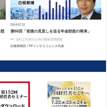
2014.07.11
を想
第66回「老後の見直しを迫る年金財政の将来」
会社と社長のための資産管理講座
白根寿晴氏 / FPインテリジェンス代表