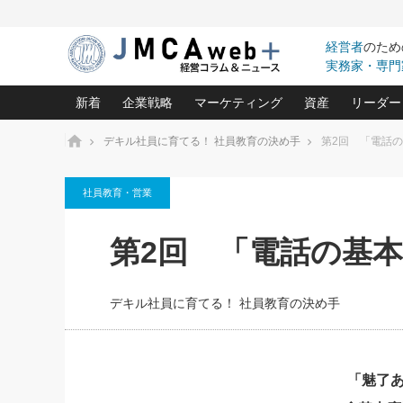
経営者
のため
実務家・専門
新着
企業戦略
マーケティング
資産
リーダー
ホーム
デキル社員に育てる！ 社員教育の決め手
第2回 「電話
中小企業の「１位づくり」戦略(96)
ネット戦略成功の秘訣 圧倒的に儲か
あなたの会社と資
オンリ
社員教育・営業
利益を最大化する「業務改善」横田尚哉氏(5)
ビジネスを一瞬で制する！一流グロ
どうなる金融業界
ビジネ
る“社長の戦略印象リスクマネジメント
(446)
強い会社を築く ビジネス・クリニック(240)
中国経済の最新動
第2回 「電話の基
ロングセラーの玉手箱(9)
ピョー
2026.08.7
2026.08.7
日本レーザー「人を大切にしながら利益を上げ
事業承継の前に
相談15：銀行がやたらと固定金
第153回「内需企業があっと
(3)
大復活＆快進撃！ユニバーサルスタ
きたいコト(12)
指導者た
利を勧めてきます！やはり固定
う間にグローバル成長企業に
は(5)
がよいのでしょうか！
FOOD & LIFE COMPANIES
デキル社員に育てる！ 社員教育の決め手
武器としてのM&A入門(3)
会社と社長のため
朝礼・
最高の自分を表現する 成功イメージ戦
社長のための“儲かる通販”戦略視点(151)
深読み企業分析(1
楠木建の
酒井光雄 成功事例に学ぶ繁栄企業の
継続経営 百話百行(85)
次もあ
「魅了
野田久美子 香港ビジネス成功法(10)
社長の口