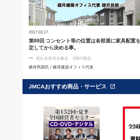
2017.03.17
第89回 コンセント等の位置は各部屋に家具配置
定してから決める事。
売れる住宅を創る 100の視点
碓井民朗氏 / 碓井建築オフィス代表
JMCAおすすめ商品・サービス
open_in_new