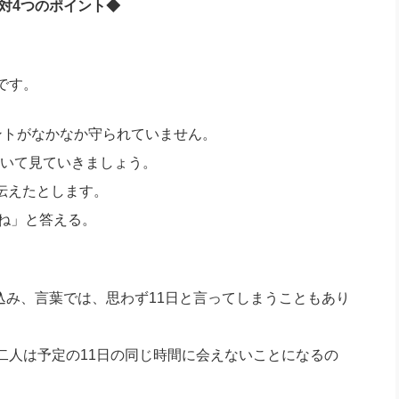
対4つのポイント◆
社長のための“全員営業”(30
腕をつくる 人と組織を動かす(200)
銀行交渉はこうしなさい！(12)
高橋一
行動科学マネジメント(5)
の社長のビジョン実現道場(10)
です。
ントがなかなか守られていません。
いて見ていきましょう。
と伝えたとします。
ね」と答える。
。
込み、言葉では、思わず11日と言ってしまうこともあり
二人は予定の11日の同じ時間に会えないことになるの