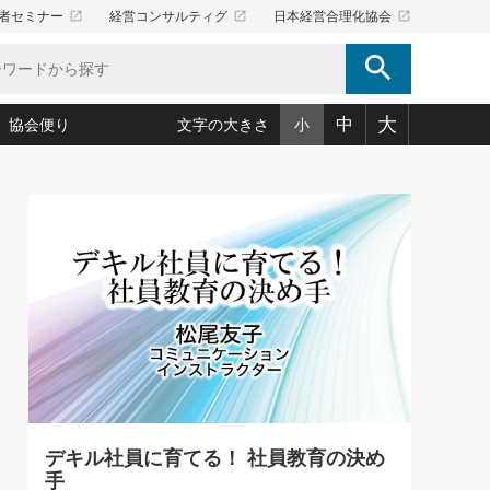
launch
launch
launch
者セミナー
経営コンサルティグ
日本経営合理化協会
search
大
中
協会便り
文字の大きさ
小
5)
況は会社守成の好機(38)
ころ心平の ──社長のための「か・ら・だマネジメント」
「愛読者通信」著者インタビュー(44)
34)
思われる 気配りの達人(127)
人間力の磨き方」(86)
ビジネス見聞録 経営ニュース(100)
タルＡＶを味方に！新・仕事術(180)
0)
り(210)
(92)
え 東洋思想に学ぶ経営学(132)
作間信司の経営無形庵(けいえいむぎょうあん)(166)
ー脳の鍛え方(32)
もっとみる
026.08.5
)
識(57)
指導者たち」(32)
経営セミナー情報局(1)
86回 「言葉狩り」
ンを楽しむ基礎レッスン(12)
ーイング経営入
教育の決め手(203)
略”(30)
繁栄への着眼点 牟田太陽(76)
！社長が読むべき今月の4冊(88)
て」(38)
講話を聞いて学ぼう 実学・耳学・磨く「ミミガク」のすすめ
で楽しむ読書術(162)
(7)
ランク上の手紙・メール術(100)
「氣」(30)
デキル社員に育てる！ 社員教育の決め
ミどこ
00)
手
スポーツ・ビジネスに学ぶ心理学(98)