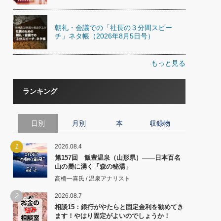
朝礼・会議での「社長の３分間スピー
チ」ネタ帳（2026年8月5日号）
もっと見る
ランキング
日別
月別
本
収録物
1
2026.08.4
第157回 飯豊温泉（山形県）――日本百名
山の麓に湧く「森の秘湯」
高橋一喜氏 / 温泉アナリスト
2
2026.08.7
相談15：銀行がやたらと固定金利を勧めてき
ます！やはり固定がよいのでしょうか！