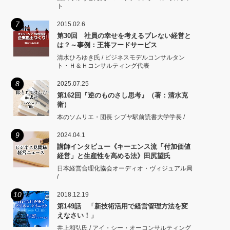
ト
7
2015.02.6
第30回 社員の幸せを考えるブレない経営と
は？～事例：王将フードサービス
清水ひろゆき氏 / ビジネスモデルコンサルタン
ト・Ｈ＆Ｈコンサルティング代表
8
2025.07.25
第162回『逆のものさし思考』（著：清水克
衛）
本のソムリエ・団長 シブヤ駅前読書大学学長 /
9
2024.04.1
講師インタビュー《キーエンス流「付加価値
経営」と生産性を高める法》田尻望氏
日本経営合理化協会オーディオ・ヴィジュアル局
/
10
2018.12.19
第149話 「新技術活用で経営管理方法を変
えなさい！」
井上和弘氏 / アイ・シー・オーコンサルティング