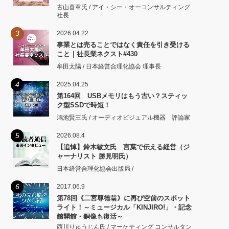
古山喜章氏 / アイ・シー・オーコンサルティング
社長
3
2026.04.22
事業とは売ることではなく責任を引き受ける
こと｜社長業ネクスト#430
牟田太陽 / 日本経営合理化協会 理事長
4
2025.04.25
第164回 USBメモリはもう古い？スティッ
ク型SSDで時短！
鴻池賢三氏 / オーディオビジュアル機器 評論家
5
2026.08.4
【追悼】鈴木敏文氏 言葉で伝える経営（ジ
ャーナリスト 勝見明氏）
日本経営合理化協会出版局 /
6
2017.06.9
第78回《二宮尊徳翁》に再び空前のスポット
ライト！～ミュージカル「KINJIRO!」・記念
館開館・銅像も復活～
西川りゅうじん氏 / マーケティング コンサルタン