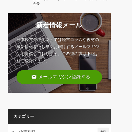
会長
新着情報メール
日本経営合理化協会では経営コラムや教材の
最新情報をいち早くお届けするメールマガジ
ンを発信しております。ご希望の方は下記よ
りご登録下さい。
email
メールマガジン登録する
カテゴリー
keyboard_arrow_down
企業戦略
593