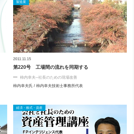
製造業
2011.11.15
第220号 工場間の流れを同期する
柿内幸夫─社長のための現場改善
柿内幸夫氏 / 柿内幸夫技術士事務所代表
経済・株式・資産