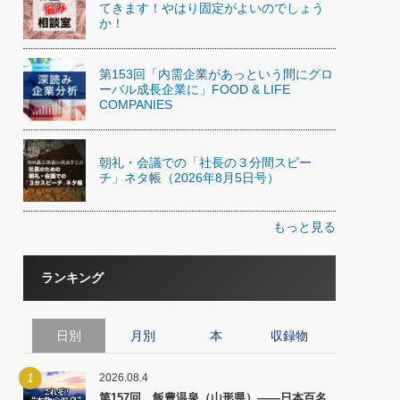
てきます！やはり固定がよいのでしょう
か！
第153回「内需企業があっという間にグロ
ーバル成長企業に」FOOD & LIFE
COMPANIES
朝礼・会議での「社長の３分間スピー
チ」ネタ帳（2026年8月5日号）
もっと見る
ランキング
日別
月別
本
収録物
1
2026.08.4
第157回 飯豊温泉（山形県）――日本百名