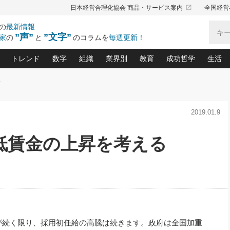
launch
日本経営合理化協会 商品・サービス案内
全国経営
の
最新情報
”声”
”文字”
家
の
と
のコラムを
毎週更新！
トレンド
数字
組織
業界別
教育
成功哲学
生活
る
る仕組みづくり講座(12)
産を守る一手(171)
ーワンで勝ち残る企業風土づくり(54)
《ニューヨーク発》ビジネスリーダーの先読み: 最新トレンド
オーナー社長の「お金の悩み相談室」(15)
「賃金の誤解」(135)
なぜ、トヨタ式で会社が伸びるのか？(
“出来る”管理職の条件(62)
中国哲学に学ぶ 不
おの
と戦略拠点(9)
(50)
2019.01.9
ーバル経営者は知ってい
(39)
スリーダー×次の一手「牟田太陽の社長業ネクスト」
おカネが残る決算書にするために、やっておきたいこと(
中小企業の新たな法律リスク(178)
売れる住宅を創る 100の視点(100)
あなただからお願いしたいと
令和時代の「社長の
”(9)
「社長の繁盛トレンド通信」(90)
デジ
向(204)
会社を守り抜くための緊急対策(100)
職場の生産性を下げるハラスメントの予防策(1
大久保一彦の“流行る”お店の仕組みづく
クレーム対応 実践マニュアル
先人の名句名言の教
最低賃金の上昇を考える
トル・F・グジバチの『経営戦略の新常識』(12)
北村森の「今月のヒット商品」(109)
リーダ
2026.08.5
2
る経営」の極意
、決めておきたい、知っておきたい、やってお
強い決算書の会社はココが違う！(36)
賃金決定の定石(68)
柿内幸夫─社長のための現場改善(174
クレーム対応の新知識と新常
渡部昇一の「日本の
い
第109話 伝統的産品を21世紀
第
ジオジャパンの成功要因と
る者かくあるべし(635)
次の売れ筋をつかむ術(102)
ワイ
」
に生かし切る！
損益分岐点を下げる、Ｐ／Ｌ不況時代の新戦略(12)
顧客・社員・社会から支持される「ウェルビ
デキル社員に育てる！ 社員
経営に活かす“十八史
の資産管理講座(95)
会議での「社長の３分間スピーチ」ネタ帳(159)
社長のメシの種 4.0(206)
門」(23)
必読
2026.08.5
新・会計経営と実学(37)
東川鷹年の「中小企業の人育
略(77)
53)
「経営知になる考え方」(57)
眼と耳
朝礼・会議での「社長の３分間
決算書の“見える化”術(12)
業績アップにつながる！ワン
スピーチ」ネタ帳（2026年8月5
ブランド戦略(39)
日号）
なたにお願いしたいと思われる「一流の仕事術」(28)
社長の
賢い社長の「経理財務の見どころ・勘どころ・ツッコ
欧米資産家に学ぶ二世教育(1
が続く限り、採用初任給の高騰は続きます。政府は全国加重
ぐせ経営哲学(100)
ろ」(149)
米国