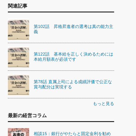
関連記事
第102話 昇格昇進者の選考は真の能力主
義
第122話 基本給を正しく決めるためには
本給月額表が必須です
第78話 直属上司による成績評価で公正な
賞与配分は実現する
もっと見る
最新の経営コラム
相談15：銀行がやたらと固定金利を勧め