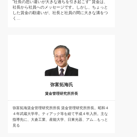
“社長の思い違いが大きな過ちを引き起こす” 賃金は、
)
社長から社員へのメッセージです。しかし、ちょっと
喜の『これぞ！"本物の温泉"』(157)
した賃金の勘違いが、社長と社員の間に大きな溝をつ
く…
弥富拓海氏
賃金管理研究所所長
弥富拓海賃金管理研究所所長 賃金管理研究所所長。昭和４
４年武蔵大学卒。ティアック等を経て平成４年入所。主な
指導先に、大倉工業、産能大学、日東光器、アム…もっと
見る