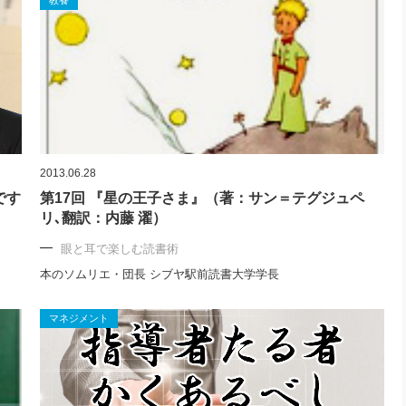
教養
2013.06.28
です
第17回 『星の王子さま』（著：サン＝テグジュペ
リ､翻訳：内藤 濯）
眼と耳で楽しむ読書術
本のソムリエ・団長 シブヤ駅前読書大学学長
マネジメント