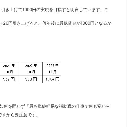
社長のための“全員営業”(30
腕をつくる 人と組織を動かす(200)
銀行交渉はこうしなさい！(12)
高橋一
）引き上げて1000円の実現を目指すと明言しています。こ
行動科学マネジメント(5)
の社長のビジョン実現道場(10)
年26円引き上げると、何年後に最低賃金が1000円となるか
の如何を問わず「最も単純軽易な補助職の仕事で何も変わら
ですから要注意です。