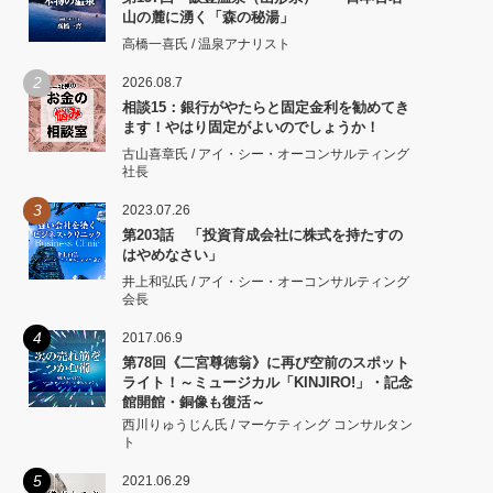
山の麓に湧く「森の秘湯」
高橋一喜氏 / 温泉アナリスト
2
2026.08.7
相談15：銀行がやたらと固定金利を勧めてき
ます！やはり固定がよいのでしょうか！
古山喜章氏 / アイ・シー・オーコンサルティング
社長
3
2023.07.26
第203話 「投資育成会社に株式を持たすの
はやめなさい」
井上和弘氏 / アイ・シー・オーコンサルティング
会長
4
2017.06.9
第78回《二宮尊徳翁》に再び空前のスポット
ライト！～ミュージカル「KINJIRO!」・記念
館開館・銅像も復活～
西川りゅうじん氏 / マーケティング コンサルタン
ト
5
2021.06.29