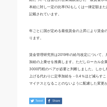
本給に対し一定の比率(%)もしくは一律定額また
記載されています。
年ごとに国が定める最低賃金の上昇により賃金
ります。
賃金管理研究所は2019年の給与改定について、
加給の上乗せを推薦します。ただしローカル企
3000円程のベアが必要と判断しました。しか
上げる代わりに定率加給を－0.4％ほど減らす
マイナスとなることのないように配慮した変更
Tweet
Share