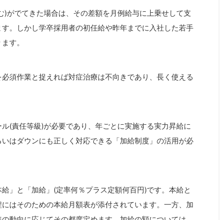
む)がでてきた場合は、その差額を月例給与に上乗せして支
ます。しかし学卒採用者の初任給や昨年までに入社した若手
ります。
を必須作業と捉えれば対症治療は不向きであり、長く使える
ル(責任等級)が必要であり、年ごとに実施する実力昇給に
るいはダウンにも正しく対応できる「加給制度」の活用が必
給」と「加給」(定率何％プラス定額何百円)です。本給と
程にはそのための本給月額表が添付されています。一方、加
準の動向に応じてその都度定めます。加給の額については、