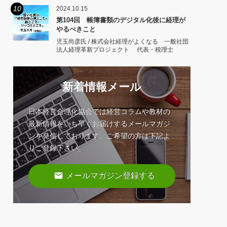
10
2024.10.15
第104回 帳簿書類のデジタル化後に経理が
やるべきこと
児玉尚彦氏 / 株式会社経理がよくなる 一般社団
法人経理革新プロジェクト 代表・税理士
新着情報メール
日本経営合理化協会では経営コラムや教材の
最新情報をいち早くお届けするメールマガジ
ンを発信しております。ご希望の方は下記よ
りご登録下さい。
email
メールマガジン登録する