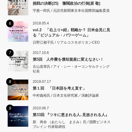
挑戦の決断(25) 藩閥政治の打倒(原 敬)
宇惠一郎氏 / 元読売新聞東京本社国際部編集委員
6
2018.05.4
vol.2 「右上り×紺」戦略か？ 日米会見に見
る「ビジュアル・パワーゲーム」
日野江都子氏 / リアルコスモポリタンCEO
7
2017.10.6
第5回 人件費を償却資産に変えなさい！
古山喜章氏 / アイ・シー・オーコンサルティング
社長
8
2019.07.17
第１回 「日本語を考え直す」
中村義裕氏 / 日本文化研究家／演劇評論家
9
2010.06.7
第33回 『ツキに恵まれる人､見放される人』
新 将命 （あたらし まさみ）氏 / 国際ビジネス
ブレイン 代表取締役