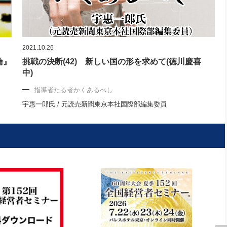
2021.10.26
論』
挑戦の決断(42) 新しい国の形を求めて(徳川慶喜
中)
指導者たる者かくあるべし
宇惠一郎氏 / 元読売新聞東京本社国際部編集委員