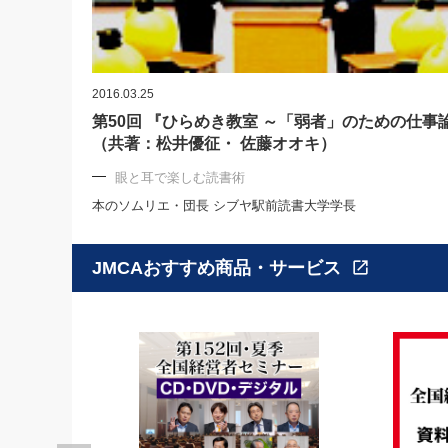
2016.03.25
第50回 『ひらめき教室 ～「弱者」のための仕事
（共著：松井優征・ 佐藤オオキ）
眼と耳で楽しむ読書術
本のソムリエ・団長 シブヤ駅前読書大学学長
JMCAおすすめ商品・サービス
open_in_new