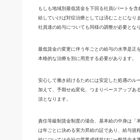
もしも地域別最低賃金を下回る社員(パートを含
給していけば対症治療としては済むことになり
社員達の給与についても同様の調整が必要とな
最低賃金の変更に伴う年ごとの給与の水準是正
本格的な治療を別に用意する必要があります。
安心して働き続けるためには安定した処遇のルー
加えて、予期せぬ変化、つまりベースアップあ
須となります。
責任等級制賃金制度の場合、基本給の中身は「本
は年ごとに決める実力昇給の証であり、給与規
給については会社の営業成績並びに一般賃金水