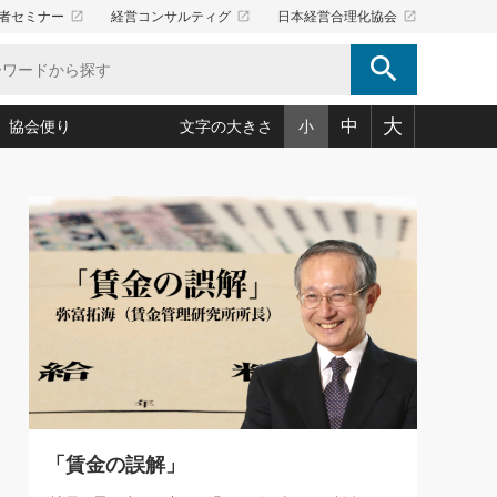
launch
launch
launch
者セミナー
経営コンサルティグ
日本経営合理化協会
search
大
中
協会便り
文字の大きさ
小
5)
況は会社守成の好機(38)
ころ心平の ──社長のための「か・ら・だマネジメント」
「愛読者通信」著者インタビュー(44)
34)
思われる 気配りの達人(127)
人間力の磨き方」(86)
ビジネス見聞録 経営ニュース(100)
タルＡＶを味方に！新・仕事術(180)
0)
り(210)
(92)
え 東洋思想に学ぶ経営学(132)
作間信司の経営無形庵(けいえいむぎょうあん)(166)
ー脳の鍛え方(32)
もっとみる
026.08.5
)
識(57)
指導者たち」(32)
経営セミナー情報局(1)
86回 「言葉狩り」
ンを楽しむ基礎レッスン(12)
ーイング経営入
教育の決め手(203)
略”(30)
繁栄への着眼点 牟田太陽(76)
！社長が読むべき今月の4冊(88)
て」(38)
講話を聞いて学ぼう 実学・耳学・磨く「ミミガク」のすすめ
で楽しむ読書術(162)
(7)
ランク上の手紙・メール術(100)
「氣」(30)
「賃金の誤解」
ミどこ
00)
スポーツ・ビジネスに学ぶ心理学(98)