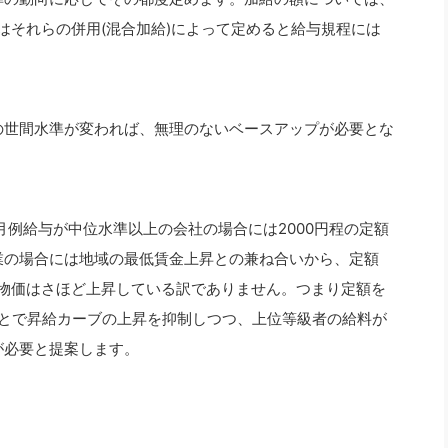
はそれらの併用(混合加給)によって定めると給与規程には
の世間水準が変われば、無理のないベースアップが必要とな
月例給与が中位水準以上の会社の場合には2000円程の定額
業の場合には地域の最低賃金上昇との兼ね合いから、定額
し物価はさほど上昇している訳でありません。つまり定額を
ことで昇給カーブの上昇を抑制しつつ、上位等級者の給料が
が必要と提案します。