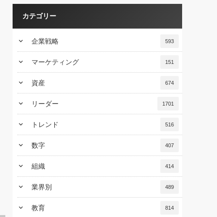
カテゴリー
keyboard_arrow_down
企業戦略
593
keyboard_arrow_down
マーケティング
151
keyboard_arrow_down
資産
674
keyboard_arrow_down
リーダー
1701
keyboard_arrow_down
トレンド
516
keyboard_arrow_down
数字
407
keyboard_arrow_down
組織
414
keyboard_arrow_down
業界別
489
keyboard_arrow_down
教育
814