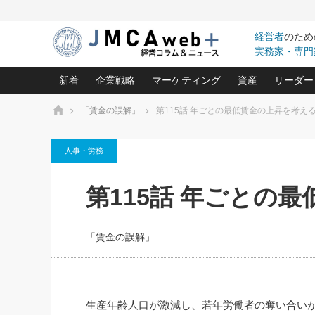
経営者
のため
実務家・専門
新着
企業戦略
マーケティング
資産
リーダー
ホーム
「賃金の誤解」
第115話 年ごとの最低賃金の上昇を考え
中小企業の「１位づくり」戦略(96)
ネット戦略成功の秘訣 圧倒的に儲か
あなたの会社と資
オンリ
人事・労務
利益を最大化する「業務改善」横田尚哉氏(5)
ビジネスを一瞬で制する！一流グロ
どうなる金融業界
ビジネ
る“社長の戦略印象リスクマネジメント
(446)
強い会社を築く ビジネス・クリニック(240)
中国経済の最新動
第115話 年ごとの
ロングセラーの玉手箱(9)
ピョー
2026.08.7
2026.08.7
日本レーザー「人を大切にしながら利益を上げ
事業承継の前に
相談15：銀行がやたらと固定金
第153回「内需企業があっと
(3)
大復活＆快進撃！ユニバーサルスタ
きたいコト(12)
指導者た
利を勧めてきます！やはり固定
う間にグローバル成長企業に
は(5)
がよいのでしょうか！
FOOD & LIFE COMPANIES
「賃金の誤解」
武器としてのM&A入門(3)
会社と社長のため
朝礼・
最高の自分を表現する 成功イメージ戦
社長のための“儲かる通販”戦略視点(151)
深読み企業分析(1
楠木建の
酒井光雄 成功事例に学ぶ繁栄企業の
継続経営 百話百行(85)
次もあ
生産年齢人口が激減し、若年労働者の奪い合い
野田久美子 香港ビジネス成功法(10)
社長の口