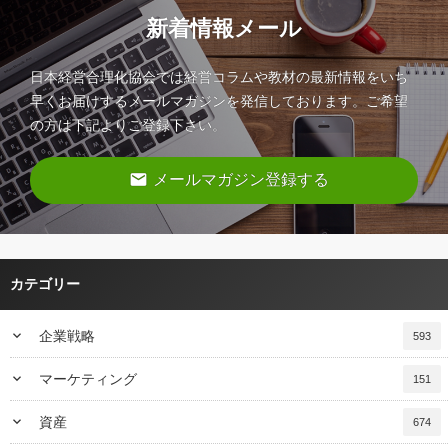
新着情報メール
日本経営合理化協会では経営コラムや教材の最新情報をいち
早くお届けするメールマガジンを発信しております。ご希望
の方は下記よりご登録下さい。
email
メールマガジン登録する
カテゴリー
keyboard_arrow_down
企業戦略
593
keyboard_arrow_down
マーケティング
151
keyboard_arrow_down
資産
674