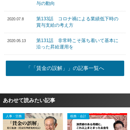
与の動向
第133話 コロナ禍による業績低下時の
2020.07.8
賞与支給の考え方
第131話 非常時こそ落ち着いて基本に
2020.05.13
沿った昇給運用を
「「賃金の誤解」」の記事一覧へ
あわせて読みたい記事
人事・労務
税務・会計