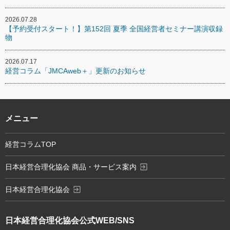
2026.07.28
【予約受付スタート！】第152回 夏季 全国経営者セミナー講演収録
物
2026.07.17
経営コラム「JMCAweb＋」更新のお知らせ
メニュー
経営コラムTOP
exit_to_app
日本経営合理化協会 商品・サービス案内
exit_to_app
日本経営合理化協会
日本経営合理化協会
公式WEB/SNS