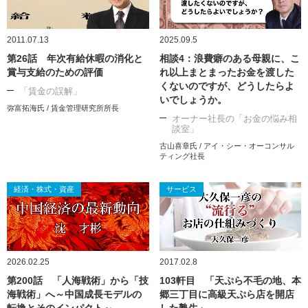
2011.07.13
2025.09.5
第26話 年次有給休暇の消化と
相談4：浪費癖のある母親に、こ
賞与支給のための評価
れ以上まとまったお金を渡した
くないのですが、どうしたらよ
「賃金の誤解」
いでしょうか。
弥富拓海氏 / 賃金管理研究所所長
オーナー社長の「お金の悩み相
談室」
古山喜章氏 / アイ・シー・オーコンサル
ティング社長
経済・株式・資産
サービス
2026.02.25
2017.02.8
第200話 「人海戦術」から「技
103軒目 「天ぷら不毛の地、本
海戦術」へ～中国成長モデルの
郷三丁目に高級天ぷら店を開店