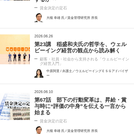
賃金決定の定石
大槻 幸雄 氏 / 賃金管理研究所 所長
2026.06.26
第23講 稲盛和夫氏の哲学を、ウェル
ビーイング経営の観点から読み解く
顧客・社員・社会から支持される「ウェルビーイン
グ経営入門」
中原阿里 / 弁護士／ウエルビーイングＥＳＧアドバイザ
ー
2026.06.10
第67話 部下の行動変革は、昇給・賞
与時に“評価の中身”を伝える一言から
始まる
賃金決定の定石
大槻 幸雄 氏 / 賃金管理研究所 所長