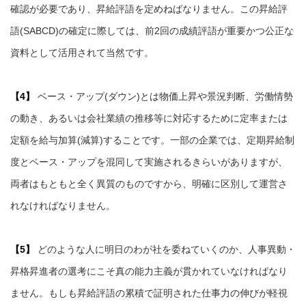
確認が必要であり、昇給評語を定めねばなりません。この昇給評
語(SABCD)の確定に際しては、前2回の成績評語が重要かつ公正な
資料として活用されて当然です。
【4】
ベース・アップ(ダウン)とは物価上昇や景況判断、労働情勢
の動き、あるいは会社業績の推移等に対応するために定率または
定額を給与加算(減算)することです。一部の企業では、定期昇給制
度とベース・アップを混同して実施されるきらいがありますが、
両者はもともと全く異質のものですから、明確に区別して運営さ
れなければなりません。
【5】
どのような人に明日のわが社を委ねていくのか、人事異動・
昇格昇進者の選考にこそ真の能力主義が貫かれていなければなり
ません。もしも昇給評語の累積で証明された仕事力の伸びが軽視