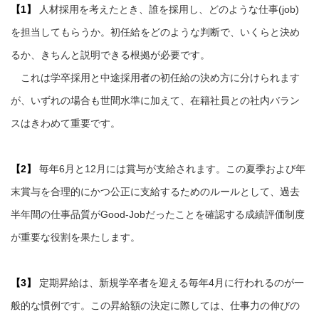
【1】
人材採用を考えたとき、誰を採用し、どのような仕事(job)
を担当してもらうか。初任給をどのような判断で、いくらと決め
るか、きちんと説明できる根拠が必要です。
これは学卒採用と中途採用者の初任給の決め方に分けられます
が、いずれの場合も世間水準に加えて、在籍社員との社内バラン
スはきわめて重要です。
【2】
毎年6月と12月には賞与が支給されます。この夏季および年
末賞与を合理的にかつ公正に支給するためのルールとして、過去
半年間の仕事品質がGood-Jobだったことを確認する成績評価制度
が重要な役割を果たします。
【3】
定期昇給は、新規学卒者を迎える毎年4月に行われるのが一
般的な慣例です。この昇給額の決定に際しては、仕事力の伸びの