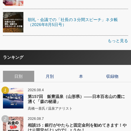
朝礼・会議での「社長の３分間スピーチ」ネタ帳
（2026年8月5日号）
もっと見る
ランキング
日別
月別
本
収録物
1
2026.08.4
第157回 飯豊温泉（山形県）――日本百名山の麓に
湧く「森の秘湯」
高橋一喜氏 / 温泉アナリスト
2
2026.08.7
相談15：銀行がやたらと固定金利を勧めてきます！や
はり固定がよいのでしょうか！