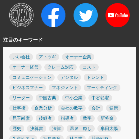
注目のキーワード
いい会社
アトツギ
オーナー企業
オーナー経営
クレーム対応
コスト
コミュニケーション
デジタル
トレンド
ビジネスマナー
マネジメント
マーケティング
リーダー
中国古典
中小企業
中谷彰宏
仕事術
企業分析
会社の数字
会計
健康
児玉尚彦
後継者
指導者
数字
新将命
歴史
決算書
法律
温泉 癒し
牟田太陽
生産性向上
社員教育
社長業
競争戦略