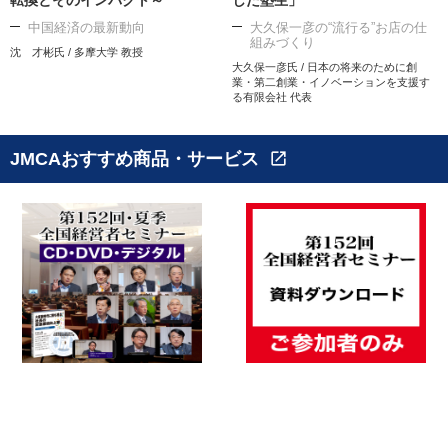
転換とそのインパクト～
した塾生」
中国経済の最新動向
大久保一彦の“流行る”お店の仕
組みづくり
沈 才彬氏 / 多摩大学 教授
大久保一彦氏 / 日本の将来のために創
業・第二創業・イノベーションを支援す
る有限会社 代表
JMCAおすすめ商品・サービス
open_in_new