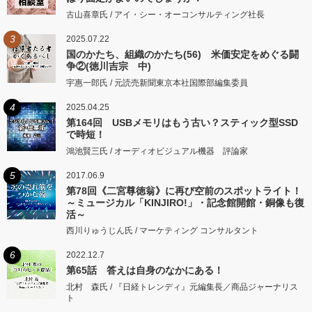
古山喜章氏 / アイ・シー・オーコンサルティング社長
3
2025.07.22
国のかたち、組織のかたち(56) 米価安定をめぐる闘
争②(徳川吉宗 中)
宇惠一郎氏 / 元読売新聞東京本社国際部編集委員
4
2025.04.25
第164回 USBメモリはもう古い？スティック型SSD
で時短！
鴻池賢三氏 / オーディオビジュアル機器 評論家
5
2017.06.9
第78回《二宮尊徳翁》に再び空前のスポットライト！
～ミュージカル「KINJIRO!」・記念館開館・銅像も復
活～
西川りゅうじん氏 / マーケティング コンサルタント
6
2022.12.7
第65話 答えは自身のなかにある！
北村 森氏 / 『日経トレンディ』元編集長／商品ジャーナリス
ト