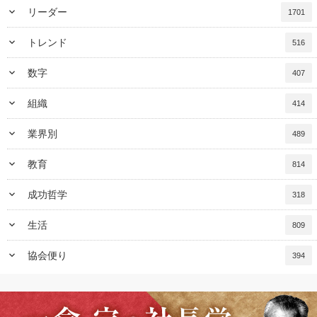
keyboard_arrow_down
リーダー
1701
keyboard_arrow_down
トレンド
516
keyboard_arrow_down
数字
407
keyboard_arrow_down
組織
414
keyboard_arrow_down
業界別
489
keyboard_arrow_down
教育
814
keyboard_arrow_down
成功哲学
318
keyboard_arrow_down
生活
809
keyboard_arrow_down
協会便り
394