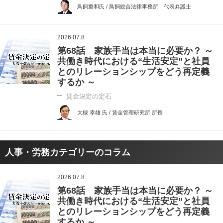
鳥飼重和氏 / 鳥飼総合法律事務所 代表弁護士
2026.07.8
第68話 家族手当は本当に必要か？ ～
共働き時代における“生活安定”と社員
とのリレーションシップをどう再定義
するか ～
賃金決定の定石
大槻 幸雄 氏 / 賃金管理研究所 所長
人事・労務カテゴリーのコラム
2026.07.8
第68話 家族手当は本当に必要か？ ～
共働き時代における“生活安定”と社員
とのリレーションシップをどう再定義
するか ～