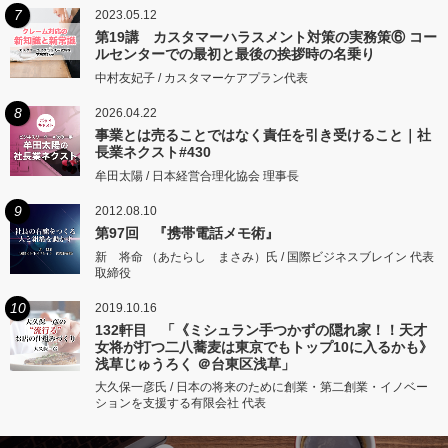
7
2023.05.12
第19講 カスタマーハラスメント対策の実務策⑥ コー
ルセンターでの最初と最後の挨拶時の名乗り
中村友妃子 / カスタマーケアプラン代表
8
2026.04.22
事業とは売ることではなく責任を引き受けること｜社
長業ネクスト#430
牟田太陽 / 日本経営合理化協会 理事長
9
2012.08.10
第97回 『携帯電話メモ術』
新 将命 （あたらし まさみ）氏 / 国際ビジネスブレイン 代表
取締役
10
2019.10.16
132軒目 「《ミシュラン手つかずの隠れ家！！天才
女将が打つ二八蕎麦は東京でもトップ10に入るかも》
浅草じゅうろく ＠台東区浅草」
大久保一彦氏 / 日本の将来のために創業・第二創業・イノベー
ションを支援する有限会社 代表