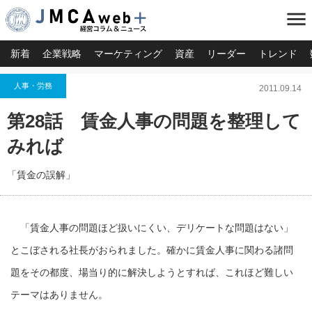
menu
新着
企業戦略
マーケティング
資産
リーダー
トレンド
人事・労務
2011.09.14
第28話 賃金人事の問題を整理して
みれば
「賃金の誤解」
「賃金人事の問題ほど扱いにくい、デリケートな問題はない」
とこぼされる社長がおられました。確かに賃金人事に関わる諸問
題をその都度、場当り的に解決しようとすれば、これほど難しい
テーマはありません。