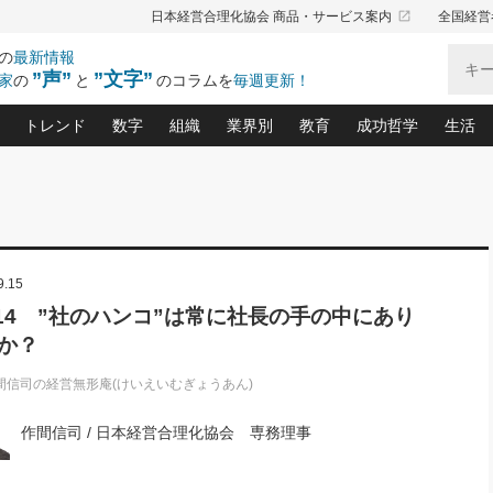
launch
日本経営合理化協会 商品・サービス案内
全国経営
の
最新情報
”声”
”文字”
家
の
と
のコラムを
毎週更新！
トレンド
数字
組織
業界別
教育
成功哲学
生活
る仕組みづくり講座(12)
産を守る一手(171)
ーワンで勝ち残る企業風土づくり(54)
《ニューヨーク発》ビジネスリーダーの先読み: 最新トレンド
オーナー社長の「お金の悩み相談室」(15)
「賃金の誤解」(135)
なぜ、トヨタ式で会社が伸びるのか？(
“出来る”管理職の条件(62)
中国哲学に学ぶ 不
おの
と戦略拠点(9)
(50)
ーバル経営者は知ってい
(39)
スリーダー×次の一手「牟田太陽の社長業ネクスト」
おカネが残る決算書にするために、やっておきたいこと(
中小企業の新たな法律リスク(178)
売れる住宅を創る 100の視点(100)
あなただからお願いしたいと
令和時代の「社長の
”(9)
「社長の繁盛トレンド通信」(90)
デジ
9.15
向(204)
会社を守り抜くための緊急対策(100)
職場の生産性を下げるハラスメントの予防策(1
大久保一彦の“流行る”お店の仕組みづく
クレーム対応 実践マニュアル
先人の名句名言の教
トル・F・グジバチの『経営戦略の新常識』(12)
北村森の「今月のヒット商品」(109)
リーダ
2026.08.5
2
l.14 ”社のハンコ”は常に社長の手の中にあり
る経営」の極意
、決めておきたい、知っておきたい、やってお
強い決算書の会社はココが違う！(36)
賃金決定の定石(68)
柿内幸夫─社長のための現場改善(174
クレーム対応の新知識と新常
渡部昇一の「日本の
い
第109話 伝統的産品を21世紀
第
か？
ジオジャパンの成功要因と
る者かくあるべし(635)
次の売れ筋をつかむ術(102)
ワイ
」
に生かし切る！
損益分岐点を下げる、Ｐ／Ｌ不況時代の新戦略(12)
顧客・社員・社会から支持される「ウェルビ
デキル社員に育てる！ 社員
経営に活かす“十八史
の資産管理講座(95)
会議での「社長の３分間スピーチ」ネタ帳(159)
社長のメシの種 4.0(206)
門」(23)
必読
間信司の経営無形庵(けいえいむぎょうあん)
2026.08.5
新・会計経営と実学(37)
東川鷹年の「中小企業の人育
略(77)
53)
「経営知になる考え方」(57)
眼と耳
朝礼・会議での「社長の３分間
作間信司 / 日本経営合理化協会 専務理事
決算書の“見える化”術(12)
業績アップにつながる！ワン
スピーチ」ネタ帳（2026年8月5
ブランド戦略(39)
日号）
なたにお願いしたいと思われる「一流の仕事術」(28)
社長の
賢い社長の「経理財務の見どころ・勘どころ・ツッコ
欧米資産家に学ぶ二世教育(1
ぐせ経営哲学(100)
ろ」(149)
米国