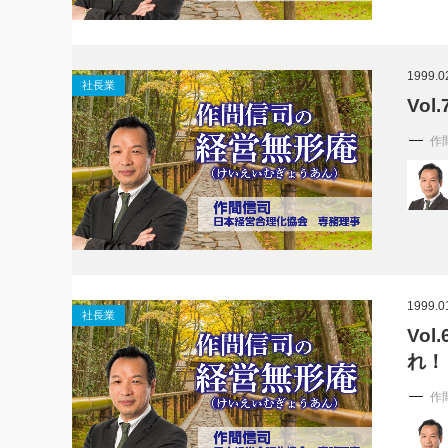
1999.0
社長業
Vo
作
1999.0
社長業
Vo
れ！
作