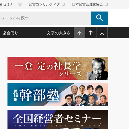
launch
launch
launch
者セミナー
経営コンサルティグ
日本経営合理化協会
search
大
中
協会便り
文字の大きさ
小
5)
況は会社守成の好機(38)
ころ心平の ──社長のための「か・ら・だマネジメント」
「愛読者通信」著者インタビュー(44)
34)
思われる 気配りの達人(127)
人間力の磨き方」(86)
ビジネス見聞録 経営ニュース(100)
タルＡＶを味方に！新・仕事術(180)
0)
り(210)
(92)
え 東洋思想に学ぶ経営学(132)
作間信司の経営無形庵(けいえいむぎょうあん)(166)
ー脳の鍛え方(32)
もっとみる
026.08.5
)
識(57)
指導者たち」(32)
経営セミナー情報局(1)
86回 「言葉狩り」
ンを楽しむ基礎レッスン(12)
ーイング経営入
教育の決め手(203)
略”(30)
繁栄への着眼点 牟田太陽(76)
！社長が読むべき今月の4冊(88)
て」(38)
講話を聞いて学ぼう 実学・耳学・磨く「ミミガク」のすすめ
で楽しむ読書術(162)
(7)
ランク上の手紙・メール術(100)
「氣」(30)
ミどこ
00)
スポーツ・ビジネスに学ぶ心理学(98)