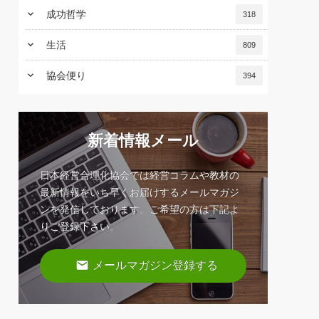
keyboard_arrow_down
成功哲学
318
keyboard_arrow_down
生活
809
keyboard_arrow_down
協会便り
394
新着情報メール
日本経営合理化協会では経営コラムや教材の
最新情報をいち早くお届けするメールマガジ
ンを発信しております。ご希望の方は下記よ
りご登録下さい。
email
メールマガジン登録する