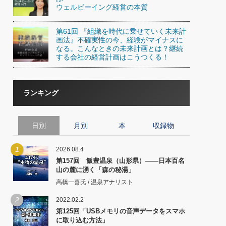
ウェルビーイング経営の本質
第61回 『組織を時代に乗せていく未来計
画法』不確実性の今、経験がマイナスに
なる。こんなときの未来計画とは？継続
する会社の経営計画はこうつくる！
ランキング
日別
月別
本
収録物
1
2026.08.4
第157回 飯豊温泉（山形県）――日本百名
山の麓に湧く「森の秘湯」
高橋一喜氏 / 温泉アナリスト
2
2022.02.2
第125回「USBメモリの音声データをスマホ
に取り込む方法」