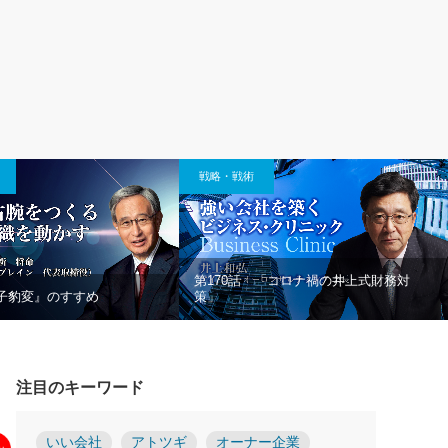
戦略・戦術
第170話 「コロナ禍の井上式財務対
君子豹変』のすすめ
策」
注目のキーワード
いい会社
アトツギ
オーナー企業