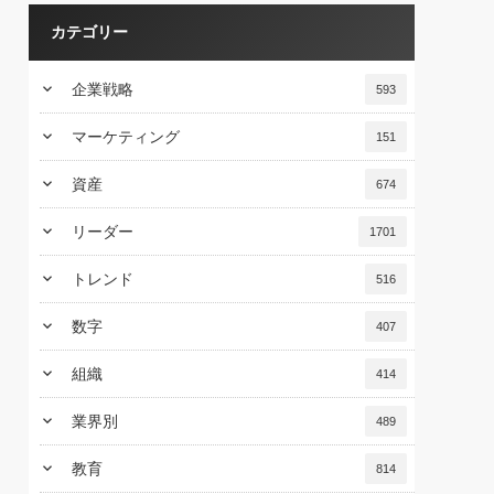
カテゴリー
keyboard_arrow_down
企業戦略
593
keyboard_arrow_down
マーケティング
151
keyboard_arrow_down
資産
674
keyboard_arrow_down
リーダー
1701
keyboard_arrow_down
トレンド
516
keyboard_arrow_down
数字
407
keyboard_arrow_down
組織
414
keyboard_arrow_down
業界別
489
keyboard_arrow_down
教育
814