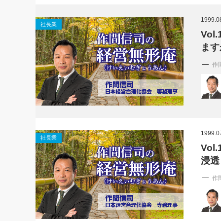
社長の右
1999.0
社長業
酒井英之
Vo
ます
作
1999.0
社長業
Vo
浸透
作