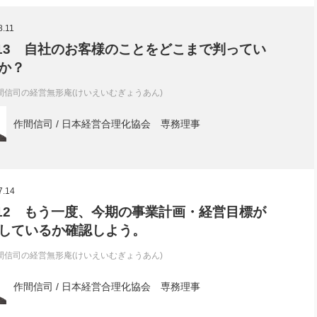
社長のための“全員営業”(30
腕をつくる 人と組織を動かす(200)
銀行交渉はこうしなさい！(12)
高橋一
8.11
行動科学マネジメント(5)
の社長のビジョン実現道場(10)
l.13 自社のお客様のことをどこまで判ってい
か？
間信司の経営無形庵(けいえいむぎょうあん)
作間信司 / 日本経営合理化協会 専務理事
7.14
l.12 もう一度、今期の事業計画・経営目標が
しているか確認しよう。
間信司の経営無形庵(けいえいむぎょうあん)
作間信司 / 日本経営合理化協会 専務理事