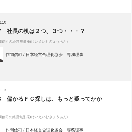
2.10
l.7 社長の机は２つ、３つ・・・？
間信司の経営無形庵(けいえいむぎょうあん)
作間信司 / 日本経営合理化協会 専務理事
1.13
l.6 儲かるＦＣ探しは、もっと疑ってかか
間信司の経営無形庵(けいえいむぎょうあん)
作間信司 / 日本経営合理化協会 専務理事