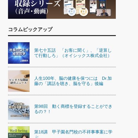
)
喜の『これぞ！"本物の温泉"』(157)
コラムピックアップ
第七十五話 「お客に聞く」、「逆算し
て行動しろ」（オイシックス株式会社）
人生100年、脳の健康を保つには Dr.加
藤の「講話を聴き、脳を守る」後編
第98回 動く商標を登録することができ
るの？！
第18講 甲子園名門校の不祥事事案に学
ぶ