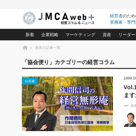
経営者
のため
実務家・専門
新着
企業戦略
マーケティング
資産
リーダー
ホーム
過去の記事一覧
中小企業の「１位づくり」戦略(96)
ネット戦略成功の秘訣 圧倒的に儲か
あなたの会社と資
オンリ
「協会便り」カテゴリーの経営コラム
利益を最大化する「業務改善」横田尚哉氏(5)
ビジネスを一瞬で制する！一流グロ
どうなる金融業界
ビジネ
る“社長の戦略印象リスクマネジメント
(446)
1999.0
強い会社を築く ビジネス・クリニック(240)
中国経済の最新動
社長業
ロングセラーの玉手箱(9)
ピョー
2026.08.7
2026.08.7
Vo
日本レーザー「人を大切にしながら利益を上げ
事業承継の前に
相談15：銀行がやたらと固定金
第153回「内需企業があっと
ます
(3)
大復活＆快進撃！ユニバーサルスタ
きたいコト(12)
指導者た
利を勧めてきます！やはり固定
う間にグローバル成長企業に
は(5)
がよいのでしょうか！
FOOD & LIFE COMPANIES
武器としてのM&A入門(3)
会社と社長のため
朝礼・
作
最高の自分を表現する 成功イメージ戦
社長のための“儲かる通販”戦略視点(151)
深読み企業分析(1
楠木建の
酒井光雄 成功事例に学ぶ繁栄企業の
継続経営 百話百行(85)
次もあ
野田久美子 香港ビジネス成功法(10)
社長の口