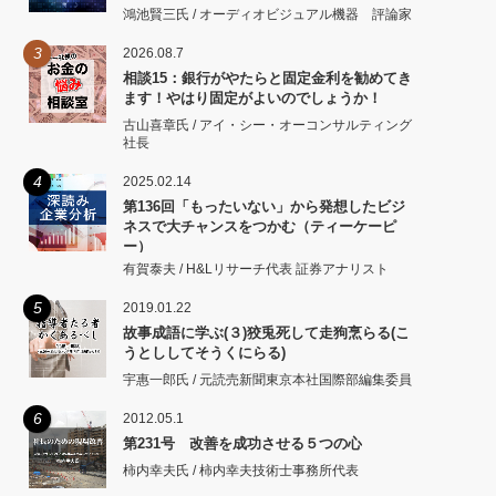
鴻池賢三氏 / オーディオビジュアル機器 評論家
3
2026.08.7
相談15：銀行がやたらと固定金利を勧めてき
ます！やはり固定がよいのでしょうか！
古山喜章氏 / アイ・シー・オーコンサルティング
社長
4
2025.02.14
第136回「もったいない」から発想したビジ
ネスで大チャンスをつかむ（ティーケーピ
ー）
有賀泰夫 / H&Lリサーチ代表 証券アナリスト
5
2019.01.22
故事成語に学ぶ(３)狡兎死して走狗烹らる(こ
うとししてそうくにらる)
宇惠一郎氏 / 元読売新聞東京本社国際部編集委員
6
2012.05.1
第231号 改善を成功させる５つの心
柿内幸夫氏 / 柿内幸夫技術士事務所代表