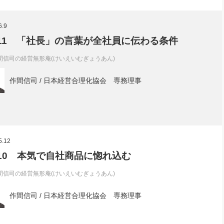
6.9
l.11 「社長」の言葉が全社員に伝わる条件
間信司の経営無形庵(けいえいむぎょうあん)
作間信司 / 日本経営合理化協会 専務理事
5.12
l.10 本気で自社商品に惚れ込む
間信司の経営無形庵(けいえいむぎょうあん)
作間信司 / 日本経営合理化協会 専務理事