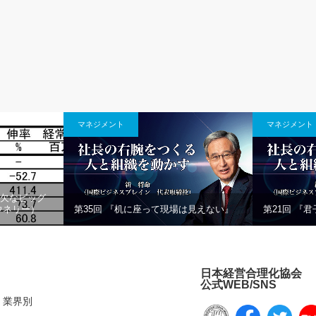
マネジメント
マネジメント
可欠なビッグ
（ウネリー）
第35回 『机に座って現場は見えない』
第21回 『
日本経営合理化協会
公式WEB/SNS
業界別