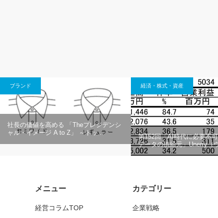
ブランド
経済・株式・資産
社長の価値を高める 「Theプレジデンシ
ャル・イメージ A to Z」 ～トッ...
第152回「AI時代に必要不
データの供給元」Unerry
メニュー
カテゴリー
経営コラムTOP
企業戦略