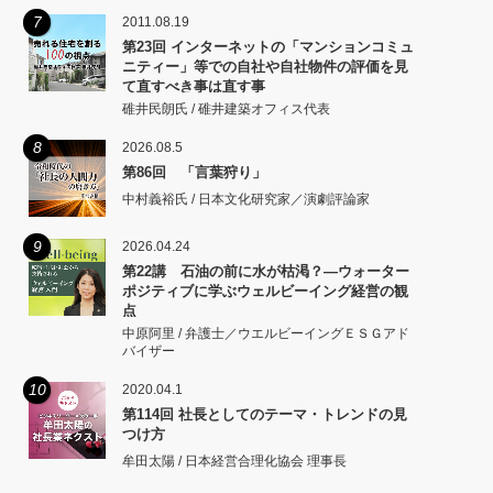
7
2011.08.19
第23回 インターネットの「マンションコミュ
ニティー」等での自社や自社物件の評価を見
て直すべき事は直す事
碓井民朗氏 / 碓井建築オフィス代表
8
2026.08.5
第86回 「言葉狩り」
中村義裕氏 / 日本文化研究家／演劇評論家
9
2026.04.24
第22講 石油の前に水が枯渇？―ウォーター
ポジティブに学ぶウェルビーイング経営の観
点
中原阿里 / 弁護士／ウエルビーイングＥＳＧアド
バイザー
10
2020.04.1
第114回 社長としてのテーマ・トレンドの見
つけ方
牟田太陽 / 日本経営合理化協会 理事長