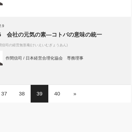
2.9
l.5 会社の元気の素―コトバの意味の統一
間信司の経営無形庵(けいえいむぎょうあん)
作間信司 / 日本経営合理化協会 専務理事
37
38
39
40
»