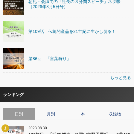
朝礼・会議での「社長の３分間スピーチ」ネタ帳
（2026年8月5日号）
第109話 伝統的産品を21世紀に生かし切る！
第86回 「言葉狩り」
もっと見る
ランキング
日別
月別
本
収録物
1
2023.08.30