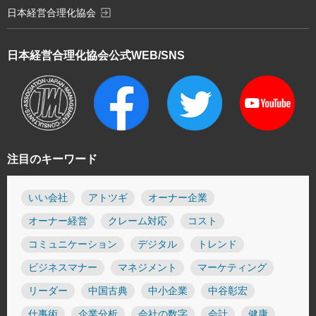
exit_to_app
日本経営合理化協会
日本経営合理化協会
公式WEB/SNS
注目のキーワード
いい会社
アトツギ
オーナー企業
オーナー経営
クレーム対応
コスト
コミュニケーション
デジタル
トレンド
ビジネスマナー
マネジメント
マーケティング
リーダー
中国古典
中小企業
中谷彰宏
仕事術
企業分析
会社の数字
会計
健康