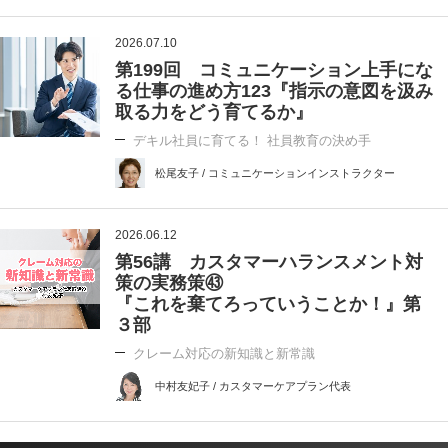
2026.07.10
第199回 コミュニケーション上手にな
る仕事の進め方123『指示の意図を汲み
取る力をどう育てるか』
デキル社員に育てる！ 社員教育の決め手
松尾友子 / コミュニケーションインストラクター
2026.06.12
第56講 カスタマーハランスメント対
策の実務策㊸
『これを棄てろっていうことか！』第
３部
クレーム対応の新知識と新常識
中村友妃子 / カスタマーケアプラン代表