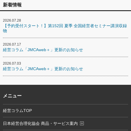
新着情報
2026.07.28
【予約受付スタート！】第152回 夏季 全国経営者セミナー講演収録
物
2026.07.17
経営コラム「JMCAweb＋」更新のお知らせ
2026.07.03
経営コラム「JMCAweb＋」更新のお知らせ
メニュー
経営コラムTOP
exit_to_app
日本経営合理化協会 商品・サービス案内