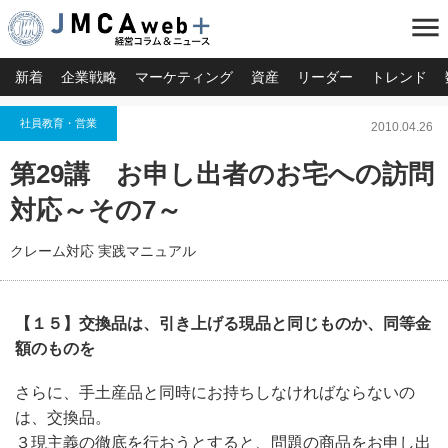
menu
新着
企業戦略
マーケティング
資産
リーダー
トレンド
社員教育・営業
2010.04.26
第29講 お申し出者のお宅への訪問
対応～その7～
クレーム対応 実践マニュアル
【１５】交換品は、引き上げる現品と同じものか、同等金
額のものを
さらに、手土産品と同時にお持ちしなければならないの
は、交換品。
３現主義の徹底を行おうとすると、問題の商品をお申し出