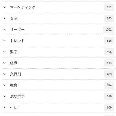
keyboard_arrow_down
マーケティング
151
keyboard_arrow_down
資産
673
keyboard_arrow_down
リーダー
1701
keyboard_arrow_down
トレンド
516
keyboard_arrow_down
数字
406
keyboard_arrow_down
組織
414
keyboard_arrow_down
業界別
489
keyboard_arrow_down
教育
814
keyboard_arrow_down
成功哲学
318
keyboard_arrow_down
生活
809