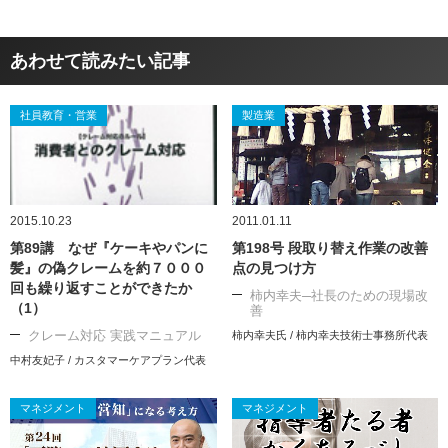
あわせて読みたい記事
社員教育・営業
製造業
2015.10.23
2011.01.11
第89講 なぜ『ケーキやパンに
第198号 段取り替え作業の改善
髪』の偽クレームを約７０００
点の見つけ方
回も繰り返すことができたか
柿内幸夫─社長のための現場改
（1）
善
クレーム対応 実践マニュアル
柿内幸夫氏 / 柿内幸夫技術士事務所代表
中村友妃子 / カスタマーケアプラン代表
マネジメント
マネジメント