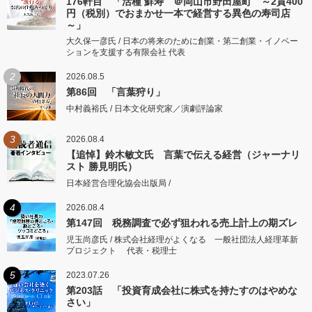
176軒目 「活種 鮮寿 ＠岡山市野田屋町 ～2貫400
円（税別）でおまかせ一本で経営する異色の寿司店
～」
大久保一彦氏 / 日本の将来のために創業・第二創業・イノベー
ションを支援する有限会社 代表
2
2026.08.5
第86回 「言葉狩り」
中村義裕氏 / 日本文化研究家／演劇評論家
3
2026.08.4
【追悼】鈴木敏文氏 言葉で伝える経営（ジャーナリ
スト 勝見明氏）
日本経営合理化協会出版局 /
4
2026.08.4
第147回 税務調査で必ず狙われる売上計上の期ズレ
児玉尚彦氏 / 株式会社経理がよくなる 一般社団法人経理革新
プロジェクト 代表・税理士
5
2023.07.26
第203話 「投資育成会社に株式を持たすのはやめな
さい」