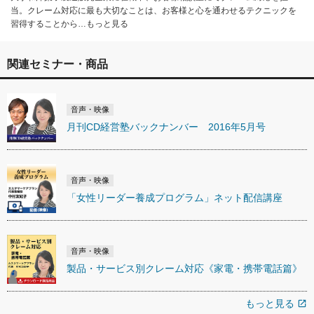
当。クレーム対応に最も大切なことは、お客様と心を通わせるテクニックを
習得することから…もっと見る
関連セミナー・商品
音声・映像
月刊CD経営塾バックナンバー 2016年5月号
音声・映像
「女性リーダー養成プログラム」ネット配信講座
音声・映像
製品・サービス別クレーム対応《家電・携帯電話篇》
もっと見る
open_in_new