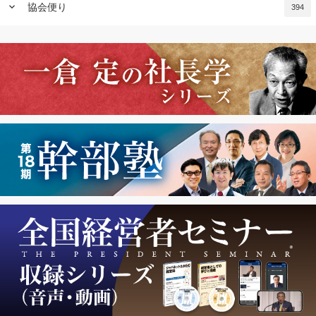
keyboard_arrow_down
協会便り
394