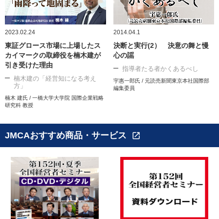
2023.02.24
2014.04.1
東証グロース市場に上場したス
決断と実行(2） 決意の舞と慢
カイマークの取締役を楠木建が
心の謡
引き受けた理由
指導者たる者かくあるべし
楠木建の「経営知になる考え
宇惠一郎氏 / 元読売新聞東京本社国際部
方」
編集委員
楠木 建氏 / 一橋大学大学院 国際企業戦略
研究科 教授
JMCAおすすめ商品・サービス
open_in_new