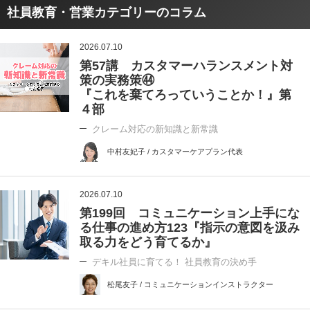
社員教育・営業カテゴリーのコラム
2026.07.10
第57講 カスタマーハランスメント対
策の実務策㊹
『これを棄てろっていうことか！』第
４部
クレーム対応の新知識と新常識
中村友妃子 / カスタマーケアプラン代表
2026.07.10
第199回 コミュニケーション上手にな
る仕事の進め方123『指示の意図を汲み
取る力をどう育てるか』
デキル社員に育てる！ 社員教育の決め手
松尾友子 / コミュニケーションインストラクター