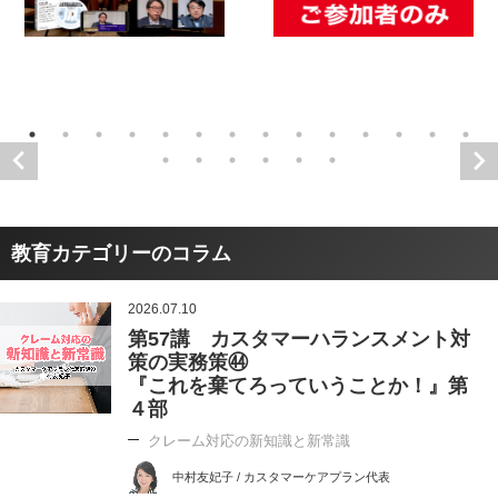
教育カテゴリーのコラム
2026.07.10
第57講 カスタマーハランスメント対
策の実務策㊹
『これを棄てろっていうことか！』第
４部
クレーム対応の新知識と新常識
中村友妃子 / カスタマーケアプラン代表