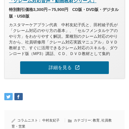
「クレーム対応音声・動画教材シリーズ」
特別割引価格3,300円～75,900円 CD版・DVD版・デジタル
版・USB版
カスタマーケアプラン代表 中村友妃子氏と、田村綾子氏が
「クレーム対応のやり方の基本」、「セルフメンタルケアの
やり方」をわかりやすく解説。業種別のクレーム対応のやり
方から、社員研修用「クレーム対応実践マニュアル」ＤＶＤ
教材まで、すぐに活用できるクレーム対応のスキルを、ダウ
ンロード版（MP3）講話、ＣＤ、ＤＶＤ教材として集約
open_in_new
詳細を見る
コラムニスト：
中村友妃子
カテゴリー:
教育
,
社員教
育・営業