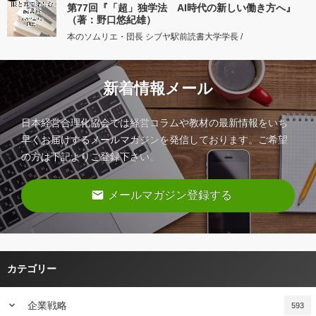
第77回『「超」独学法 AI時代の新しい働き方へ』
（著：野口悠紀雄）
本のソムリエ・団長 シブヤ駅前読書大学学長 /
新着情報メール
日本経営合理化協会では経営コラムや教材の最新情報をいち
早くお届けするメールマガジンを発信しております。ご希望
の方は下記よりご登録下さい。
email
メールマガジン登録する
カテゴリー
keyboard_arrow_down
企業戦略
593