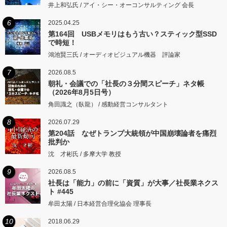
井上和弘氏 / アイ・シー・オーコンサルティング 会長
6
2025.04.25
第164回 USBメモリはもう古い？スティック型SSD
で時短！
鴻池賢三氏 / オーディオビジュアル機器 評論家
7
2026.08.5
朝礼・会議での「社長の３分間スピーチ」ネタ帳
（2026年8月5日号）
角田識之（臥龍） / 感動経営コンサルタント
8
2026.07.29
第204話 なぜトランプ大統領が中国崩壊論者を痛烈
批判か
沈 才彬氏 / 多摩大学 教授
9
2026.08.5
社長は「能力」の前に「資質」が大事／社長業ネクス
ト #445
牟田太陽 / 日本経営合理化協会 理事長
10
2018.06.29