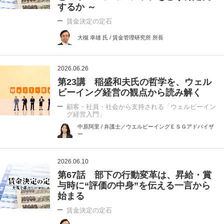
するか ～
賃金決定の定石
大槻 幸雄 氏 / 賃金管理研究所 所長
2026.06.26
第23講 稲盛和夫氏の哲学を、ウェル
ビーイング経営の観点から読み解く
顧客・社員・社会から支持される「ウェルビーイン
グ経営入門」
中原阿里 / 弁護士／ウエルビーイングＥＳＧアドバイザ
ー
2026.06.10
第67話 部下の行動変革は、昇給・賞
与時に“評価の中身”を伝える一言から
始まる
賃金決定の定石