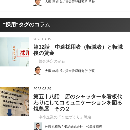
大槻 幸雄 氏 / 賃金管理研究所 所長
"採用"タグのコラム
2023.07.19
第32話 中途採用者（転職者）と転職
後の賃金
賃金決定の定石
大槻 幸雄 氏 / 賃金管理研究所 所長
2023.03.29
第五十八話 店のシャッターを看板代
わりにしてコミュニケーションを図る
焼鳥屋 その２
中小企業の「１位づくり」戦略
佐藤元相氏 / NNA株式会社 代表取締役