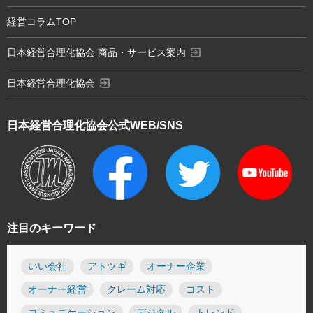
経営コラムTOP
exit_to_app
日本経営合理化協会 商品・サービス案内
exit_to_app
日本経営合理化協会
日本経営合理化協会
公式WEB/SNS
注目のキーワード
いい会社
アトツギ
オーナー企業
オーナー経営
クレーム対応
コスト
コミュニケーション
デジタル
トレンド