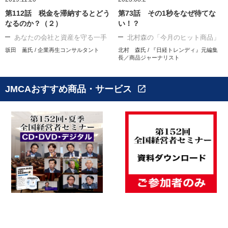
第112話 税金を滞納するとどう
第73話 その1秒をなぜ待てな
なるのか？（２）
い！？
あなたの会社と資産を守る一手
北村森の「今月のヒット商品」
坂田 薫氏 / 企業再生コンサルタント
北村 森氏 / 『日経トレンディ』元編集
長／商品ジャーナリスト
JMCAおすすめ商品・サービス
open_in_new