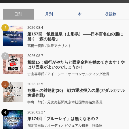
日別
月別
本
収録物
1
2026.08.4
第157回 飯豊温泉（山形県）――日本百名山の麓に
湧く「森の秘湯」
高橋一喜氏 / 温泉アナリスト
2
2026.08.7
相談15：銀行がやたらと固定金利を勧めてきます！や
はり固定がよいのでしょうか！
古山喜章氏 / アイ・シー・オーコンサルティング社長
3
2023.12.5
危機への対処術(30) 戦力逐次投入の愚(ガダルカナル
奪還作戦)
宇惠一郎氏 / 元読売新聞東京本社国際部編集委員
4
2026.02.27
第174回「ブルーレイ」は無くなるの？
鴻池賢三氏 / オーディオビジュアル機器 評論家