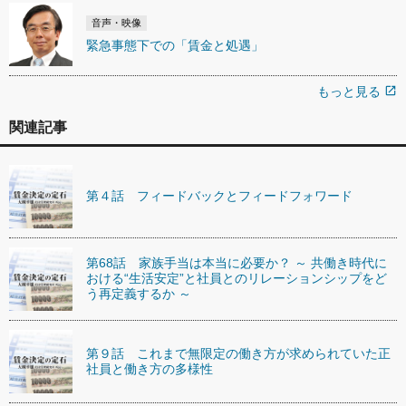
音声・映像
緊急事態下での「賃金と処遇」
もっと見る
open_in_new
関連記事
第４話 フィードバックとフィードフォワード
第68話 家族手当は本当に必要か？ ～ 共働き時代に
おける“生活安定”と社員とのリレーションシップをど
う再定義するか ～
第９話 これまで無限定の働き方が求められていた正
社員と働き方の多様性