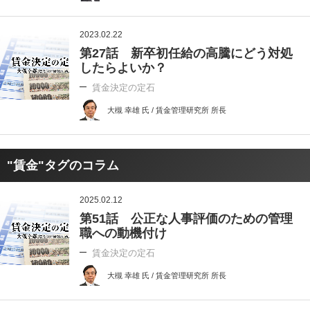
2023.02.22
第27話 新卒初任給の高騰にどう対処
したらよいか？
賃金決定の定石
大槻 幸雄 氏 / 賃金管理研究所 所長
"賃金"タグのコラム
2025.02.12
第51話 公正な人事評価のための管理
職への動機付け
賃金決定の定石
大槻 幸雄 氏 / 賃金管理研究所 所長