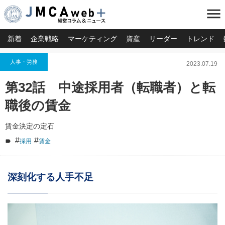
menu
新着
企業戦略
マーケティング
資産
リーダー
トレンド
人事・労務
2023.07.19
第32話 中途採用者（転職者）と転
職後の賃金
賃金決定の定石
#
#
採用
賃金
深刻化する人手不足