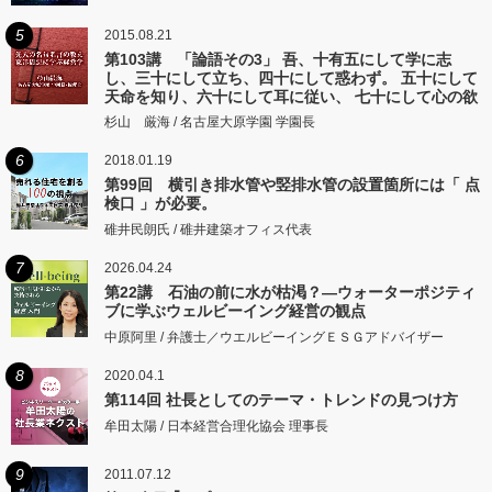
5
2015.08.21
第103講 「論語その3」 吾、十有五にして学に志
し、三十にして立ち、四十にして惑わず。 五十にして
天命を知り、六十にして耳に従い、 七十にして心の欲
するところに従いて矩をこえず。
杉山 厳海 / 名古屋大原学園 学園長
6
2018.01.19
第99回 横引き排水管や竪排水管の設置箇所には「 点
検口 」が必要。
碓井民朗氏 / 碓井建築オフィス代表
7
2026.04.24
第22講 石油の前に水が枯渇？―ウォーターポジティ
ブに学ぶウェルビーイング経営の観点
中原阿里 / 弁護士／ウエルビーイングＥＳＧアドバイザー
8
2020.04.1
第114回 社長としてのテーマ・トレンドの見つけ方
牟田太陽 / 日本経営合理化協会 理事長
9
2011.07.12