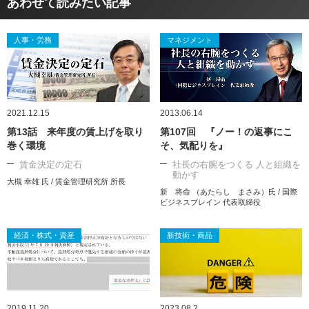
あわせて読みたい記事
人事・労務
マネジメント
2021.12.15
2013.06.14
第13話 来年度の賃上げを取り
第107回 『ノー！の返事にこ
巻く環境
そ、気配りを』
賃金決定の定石
社長の右腕をつくる 人と組織を
動かす
大槻 幸雄 氏 / 賃金管理研究所 所長
新 将命 （あたらし まさみ）氏 / 国際
ビジネスブレイン 代表取締役
経済・株式・資産
新技術・商品
2019.11.20
2023.08.2