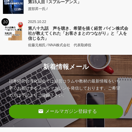
第15人目 ｢スプルーアンス」
渡部昇一氏 /
10
2025.10.22
第八十九話 声を聴き、希望を描く経営 パイン株式会
社が教えてくれた「お客さまとのつながり」と「人を
信じる力」
佐藤元相氏 / NNA株式会社 代表取締役
新着情報メール
日本経営合理化協会では経営コラムや教材の最新情報をいち
早くお届けするメールマガジンを発信しております。ご希望
の方は下記よりご登録下さい。
email
メールマガジン登録する