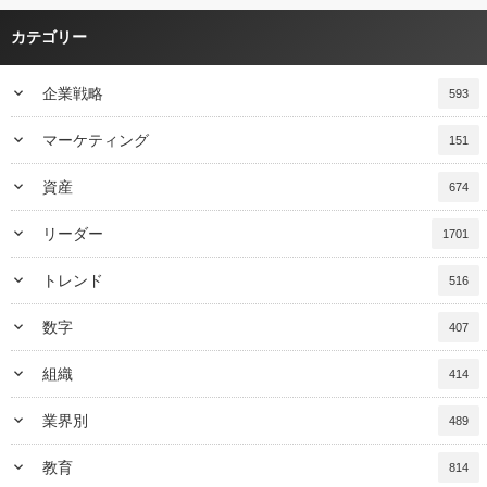
カテゴリー
keyboard_arrow_down
企業戦略
593
keyboard_arrow_down
マーケティング
151
keyboard_arrow_down
資産
674
keyboard_arrow_down
リーダー
1701
keyboard_arrow_down
トレンド
516
keyboard_arrow_down
数字
407
keyboard_arrow_down
組織
414
keyboard_arrow_down
業界別
489
keyboard_arrow_down
教育
814