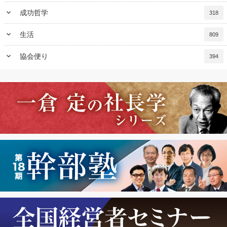
keyboard_arrow_down
成功哲学
318
keyboard_arrow_down
生活
809
keyboard_arrow_down
協会便り
394