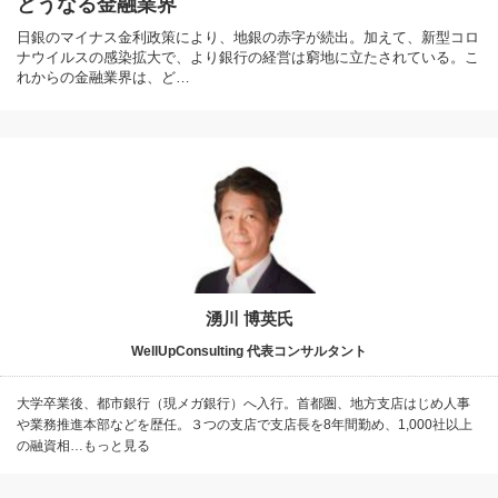
どうなる金融業界
日銀のマイナス金利政策により、地銀の赤字が続出。加えて、新型コロ
ナウイルスの感染拡大で、より銀行の経営は窮地に立たされている。こ
れからの金融業界は、ど…
湧川 博英氏
WellUpConsulting 代表コンサルタント
大学卒業後、都市銀行（現メガ銀行）へ入行。首都圏、地方支店はじめ人事
や業務推進本部などを歴任。３つの支店で支店長を8年間勤め、1,000社以上
の融資相…もっと見る