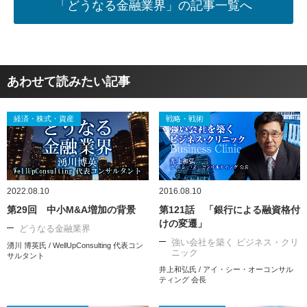
「どうなる金融業界」の記事一覧へ
あわせて読みたい記事
経済・株式・資産
戦略・戦術
2022.08.10
2016.08.10
第29回 中小M&A増加の背景
第121話 「銀行による融資格付
けの変遷」
どうなる金融業界
強い会社を築く ビジネス・クリ
湧川 博英氏 / WellUpConsulting 代表コン
ニック
サルタント
井上和弘氏 / アイ・シー・オーコンサル
ティング 会長