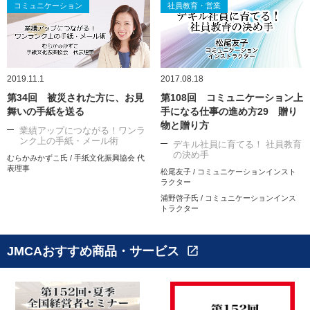
コミュニケーション
社員教育・営業
2019.11.1
2017.08.18
第34回 被災された方に、お見
第108回 コミュニケーション上
舞いの手紙を送る
手になる仕事の進め方29 贈り
物と贈り方
業績アップにつながる！ワンラ
ンク上の手紙・メール術
デキル社員に育てる！ 社員教育
の決め手
むらかみかずこ氏 / 手紙文化振興協会 代
表理事
松尾友子 / コミュニケーションインスト
ラクター
浦野啓子氏 / コミュニケーションインス
トラクター
JMCAおすすめ商品・サービス
open_in_new