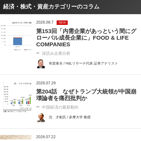
経済・株式・資産カテゴリーのコラム
2026.08.7
NEW
第153回「内需企業があっという間にグ
ローバル成長企業に」FOOD & LIFE
COMPANIES
深読み企業分析
有賀泰夫 / H&Lリサーチ代表 証券アナリスト
2026.07.29
第204話 なぜトランプ大統領が中国崩
壊論者を痛烈批判か
中国経済の最新動向
沈 才彬氏 / 多摩大学 教授
2026.07.22