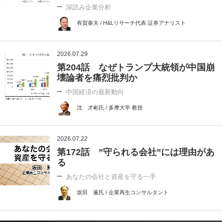
深読み企業分析
有賀泰夫 / H&Lリサーチ代表 証券アナリスト
2026.07.29
第204話 なぜトランプ大統領が中国崩
壊論者を痛烈批判か
中国経済の最新動向
沈 才彬氏 / 多摩大学 教授
2026.07.22
第172話 ”守られる会社”には理由があ
る
あなたの会社と資産を守る一手
坂田 薫氏 / 企業再生コンサルタント