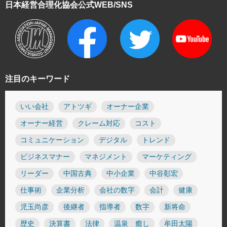
日本経営合理化協会
公式WEB/SNS
注目のキーワード
いい会社
アトツギ
オーナー企業
オーナー経営
クレーム対応
コスト
コミュニケーション
デジタル
トレンド
ビジネスマナー
マネジメント
マーケティング
リーダー
中国古典
中小企業
中谷彰宏
仕事術
企業分析
会社の数字
会計
健康
児玉尚彦
後継者
指導者
数字
新将命
歴史
決算書
法律
温泉 癒し
牟田太陽