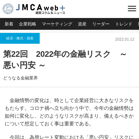
menu
新着
企業戦略
マーケティング
資産
リーダー
トレンド
経済・株式・資産
2022.01.12
第22回 2022年の金融リスク ～
悪い円安 ～
どうなる金融業界
金融情勢の変化は、時として企業経営に大きなリスクを
もたらす。コロナ禍へ立ち向かう中で、今年の金融情勢は
如何に変化し、どのようなリスクが高まり、備えるべきか
について想定しておく事は重要である。
今回は、為替レート変動における「悪い円安」リスクに