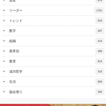
keyboard_arrow_down
資産
674
keyboard_arrow_down
リーダー
1701
keyboard_arrow_down
トレンド
516
keyboard_arrow_down
数字
407
keyboard_arrow_down
組織
414
keyboard_arrow_down
業界別
489
keyboard_arrow_down
教育
814
keyboard_arrow_down
成功哲学
318
keyboard_arrow_down
生活
809
keyboard_arrow_down
協会便り
394