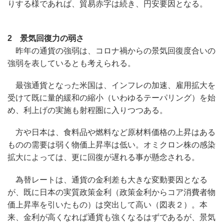
りする様であれば、貿易赤字は続き、円安要因となる。
2 景気回復力の弱さ
昨年の通貨の強弱は、コロナ禍からの景気回復度合いの
強弱を表しているとも考えられる。
最強通貨となった米国は、インフレの加速、雇用拡大を
受けて既に量的緩和の縮小（いわゆるテーパリング）を始
め、利上げの実施も射程圏に入りつつある。
方や日本は、食料品や燃料など原材料価格の上昇はある
ものの需要は弱く物価上昇率は低い。オミクロン株の感染
拡大によっては、更に回復が遅れる事が懸念される。
為替レートは、通貨の金利差も大きな変動要因となる
が、既に日本の実質政策金利（政策金利からコア消費者物
価上昇率を引いたもの）は突出して高い（図表２）。本
来、金利が高くなれば通貨も強くなるはずであるが、景気