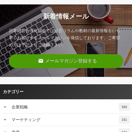
新着情報メール
日本経営合理化協会では経営コラムや教材の最新情報をいち
早くお届けするメールマガジンを発信しております。ご希望
の方は下記よりご登録下さい。
email
メールマガジン登録する
カテゴリー
keyboard_arrow_down
企業戦略
593
keyboard_arrow_down
マーケティング
151