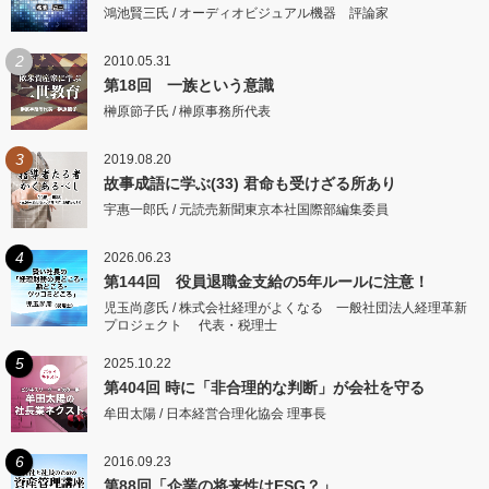
鴻池賢三氏 / オーディオビジュアル機器 評論家
2
2010.05.31
第18回 一族という意識
榊原節子氏 / 榊原事務所代表
3
2019.08.20
故事成語に学ぶ(33) 君命も受けざる所あり
宇惠一郎氏 / 元読売新聞東京本社国際部編集委員
4
2026.06.23
第144回 役員退職金支給の5年ルールに注意！
児玉尚彦氏 / 株式会社経理がよくなる 一般社団法人経理革新
プロジェクト 代表・税理士
5
2025.10.22
第404回 時に「非合理的な判断」が会社を守る
牟田太陽 / 日本経営合理化協会 理事長
6
2016.09.23
第88回「企業の将来性はESG？」