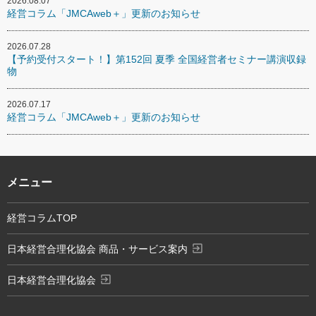
2026.08.07
経営コラム「JMCAweb＋」更新のお知らせ
2026.07.28
【予約受付スタート！】第152回 夏季 全国経営者セミナー講演収録
物
2026.07.17
経営コラム「JMCAweb＋」更新のお知らせ
メニュー
経営コラムTOP
exit_to_app
日本経営合理化協会 商品・サービス案内
exit_to_app
日本経営合理化協会