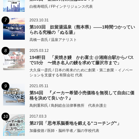
白根寿晴氏 / FPインテリジェンス代表
7
2023.10.31
第103回 奴留湯温泉（熊本県）――1時間つかってい
られる究極の「ぬる湯」
高橋一喜氏 / 温泉アナリスト
8
2025.03.12
194軒目 「炭焼き鰻 かわ富士 @湘南台駅からバス
で15分 〜焼き名人の鰻を求めて藤沢市まで」
大久保一彦氏 / 日本の将来のために創業・第二創業・イノベー
ションを支援する有限会社 代表
9
2021.05.11
第54回 『メーカー希望小売価格を無視して自由に価
格を決めて良いか？』
鳥飼重和氏 / 鳥飼総合法律事務所 代表弁護士
10
2017.03.3
第27回「思考系脳番地を鍛える"コーチング"」
加藤俊徳 / 医師・脳科学者／脳の学校代表