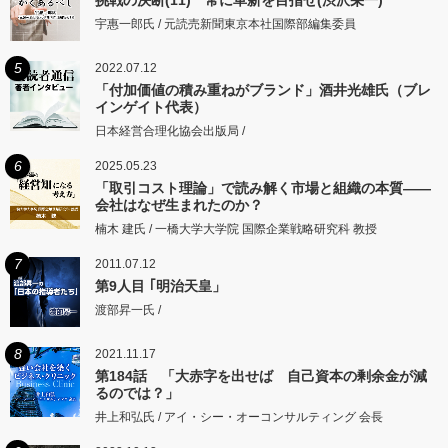
挑戦の決断(11) 常に革新を目指せ(渋沢栄一)
宇惠一郎氏 / 元読売新聞東京本社国際部編集委員
5
2022.07.12
「付加価値の積み重ねがブランド」酒井光雄氏（ブレ
インゲイト代表）
日本経営合理化協会出版局 /
6
2025.05.23
「取引コスト理論」で読み解く市場と組織の本質――
会社はなぜ生まれたのか？
楠木 建氏 / 一橋大学大学院 国際企業戦略研究科 教授
7
2011.07.12
第9人目 ｢明治天皇」
渡部昇一氏 /
8
2021.11.17
第184話 「大赤字を出せば 自己資本の剰余金が減
るのでは？」
井上和弘氏 / アイ・シー・オーコンサルティング 会長