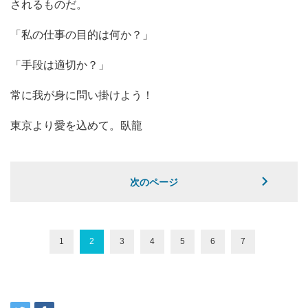
されるものだ。
「私の仕事の目的は何か？」
「手段は適切か？」
常に我が身に問い掛けよう！
東京より愛を込めて。臥龍
次のページ
1
2
3
4
5
6
7