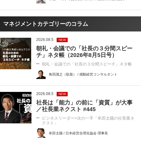
マネジメントカテゴリーのコラム
2026.08.5
NEW
朝礼・会議での「社長の３分間スピー
チ」ネタ帳（2026年8月5日号）
朝礼・会議での「社長の３分間スピーチ」ネタ帳
角田識之（臥龍） / 感動経営コンサルタント
2026.08.5
NEW
社長は「能力」の前に「資質」が大事
／社長業ネクスト #445
ビジネスリーダー×次の一手「牟田太陽の社長業ネ
クスト」
牟田太陽 / 日本経営合理化協会 理事長