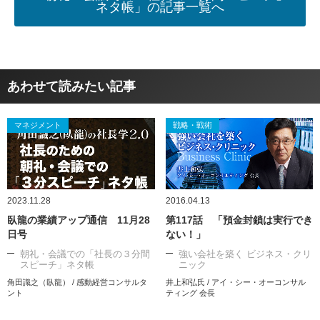
ネタ帳」の記事一覧へ
あわせて読みたい記事
マネジメント
戦略・戦術
2023.11.28
2016.04.13
臥龍の業績アップ通信 11月28
第117話 「預金封鎖は実行でき
日号
ない！」
朝礼・会議での「社長の３分間
強い会社を築く ビジネス・クリ
スピーチ」ネタ帳
ニック
角田識之（臥龍） / 感動経営コンサルタ
井上和弘氏 / アイ・シー・オーコンサル
ント
ティング 会長