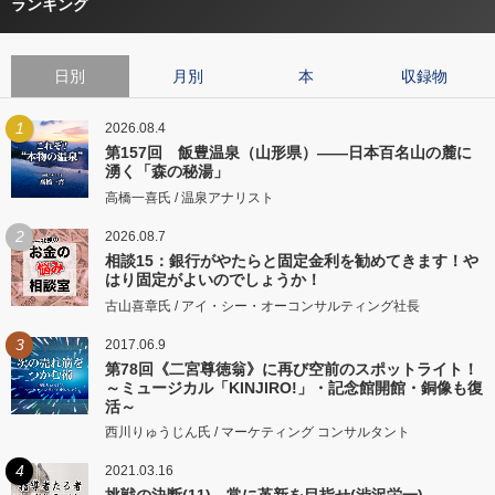
ランキング
日別
月別
本
収録物
1
2026.08.4
第157回 飯豊温泉（山形県）――日本百名山の麓に
湧く「森の秘湯」
高橋一喜氏 / 温泉アナリスト
2
2026.08.7
相談15：銀行がやたらと固定金利を勧めてきます！や
はり固定がよいのでしょうか！
古山喜章氏 / アイ・シー・オーコンサルティング社長
3
2017.06.9
第78回《二宮尊徳翁》に再び空前のスポットライト！
～ミュージカル「KINJIRO!」・記念館開館・銅像も復
活～
西川りゅうじん氏 / マーケティング コンサルタント
4
2021.03.16