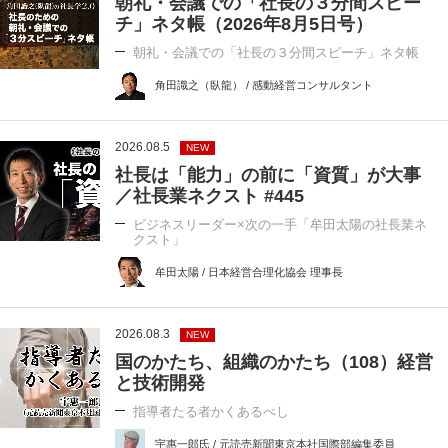
朝礼・会議での「社長の３分間スピー
チ」ネタ帳（2026年8月5日号）
朝礼・会議での「社長の３分間スピーチ」ネタ帳
角田識之（臥龍） / 感動経営コンサルタント
2026.08.5
NEW
社長は「能力」の前に「資質」が大事
／社長業ネクスト #445
ビジネスリーダー×次の一手「牟田太陽の社長業ネ
クスト」
牟田太陽 / 日本経営合理化協会 理事長
2026.08.3
NEW
国のかたち、組織のかたち（108）経営
と技術開発
指導者たる者かくあるべし
宇惠一郎氏 / 元読売新聞東京本社国際部編集委員