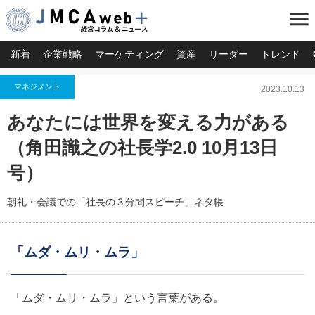
menu
新着
企業戦略
マーケティング
資産
リーダー
トレンド
マネジメント
2023.10.13
あなたには世界を変える力がある
（角田識之の社長学2.0 10月13日
号）
朝礼・会議での「社長の３分間スピーチ」ネタ帳
「ムダ・ムリ・ムラ」
「ムダ・ムリ・ムラ」という言葉がある。