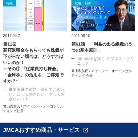
相続
戦略・戦術
2017.04.7
2011.08.10
第11回
第61話 「利益の出る組織の５
高額退職金をもらっても株価が
つの基本原則」
下がらない場合は、どうすれば
強い会社を築く ビジネス・クリ
いいのか！
ニック
～その① 「従業員持ち株会」
井上和弘氏 / アイ・シー・オーコンサル
「金庫株」の活用を、ご存知で
ティング 会長
すか？~
事業承継の前に、決めておきた
い、知っておきたい、やってお
きたいコト
古山喜章氏 / アイ・シー・オーコンサル
ティング社長
JMCAおすすめ商品・サービス
open_in_new