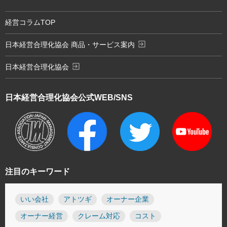
経営コラムTOP
exit_to_app
日本経営合理化協会 商品・サービス案内
exit_to_app
日本経営合理化協会
日本経営合理化協会
公式WEB/SNS
注目のキーワード
いい会社
アトツギ
オーナー企業
オーナー経営
クレーム対応
コスト