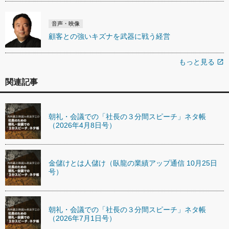
音声・映像
顧客との強いキズナを武器に戦う経営
もっと見る
open_in_new
関連記事
朝礼・会議での「社長の３分間スピーチ」ネタ帳
（2026年4月8日号）
金儲けとは人儲け（臥龍の業績アップ通信 10月25日
号）
朝礼・会議での「社長の３分間スピーチ」ネタ帳
（2026年7月1日号）