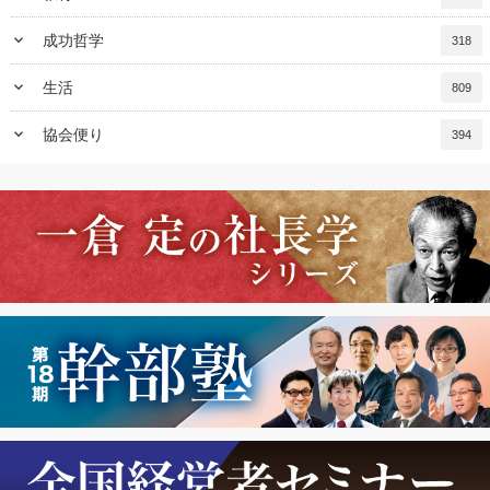
keyboard_arrow_down
成功哲学
318
keyboard_arrow_down
生活
809
keyboard_arrow_down
協会便り
394