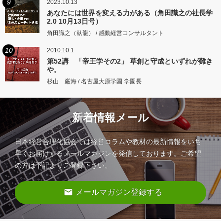
9
2023.10.13
あなたには世界を変える力がある（角田識之の社長学
2.0 10月13日号）
角田識之（臥龍） / 感動経営コンサルタント
10
2010.10.1
第52講 「帝王学その2」 草創と守成といずれが難き
や。
杉山 厳海 / 名古屋大原学園 学園長
新着情報メール
日本経営合理化協会では経営コラムや教材の最新情報をいち
早くお届けするメールマガジンを発信しております。ご希望
の方は下記よりご登録下さい。
email
メールマガジン登録する