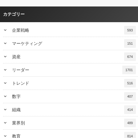
カテゴリー
keyboard_arrow_down
企業戦略
593
keyboard_arrow_down
マーケティング
151
keyboard_arrow_down
資産
674
keyboard_arrow_down
リーダー
1701
keyboard_arrow_down
トレンド
516
keyboard_arrow_down
数字
407
keyboard_arrow_down
組織
414
keyboard_arrow_down
業界別
489
keyboard_arrow_down
教育
814