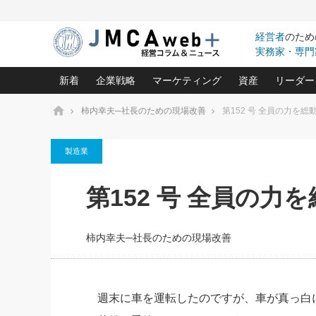
経営者
のため
実務家・専門
新着
企業戦略
マーケティング
資産
リーダー
ホーム
柿内幸夫─社長のための現場改善
第152 号 全員の力を総
中小企業の「１位づくり」戦略(96)
ネット戦略成功の秘訣 圧倒的に儲か
あなたの会社と資
オンリ
製造業
利益を最大化する「業務改善」横田尚哉氏(5)
ビジネスを一瞬で制する！一流グロ
どうなる金融業界
ビジネ
る“社長の戦略印象リスクマネジメント
(446)
強い会社を築く ビジネス・クリニック(240)
中国経済の最新動
第152 号 全員の力
ロングセラーの玉手箱(9)
ピョー
2026.08.7
2026.08.7
日本レーザー「人を大切にしながら利益を上げ
事業承継の前に
相談15：銀行がやたらと固定金
第153回「内需企業があっと
(3)
大復活＆快進撃！ユニバーサルスタ
きたいコト(12)
指導者た
利を勧めてきます！やはり固定
う間にグローバル成長企業に
は(5)
がよいのでしょうか！
FOOD & LIFE COMPANIES
柿内幸夫─社長のための現場改善
武器としてのM&A入門(3)
会社と社長のため
朝礼・
最高の自分を表現する 成功イメージ戦
社長のための“儲かる通販”戦略視点(151)
深読み企業分析(1
楠木建の
酒井光雄 成功事例に学ぶ繁栄企業の
継続経営 百話百行(85)
次もあ
週末に車を運転したのですが、車が真っ白
野田久美子 香港ビジネス成功法(10)
社長の口