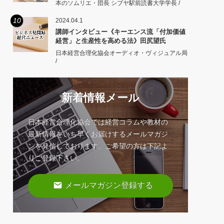
本のソムリエ・団長 シブヤ駅前読書大学学長 /
10
2024.04.1
講師インタビュー《キーエンス流「付加価値
経営」と生産性を高める法》田尻望氏
日本経営合理化協会オーディオ・ヴィジュアル局
/
新着情報メール
日本経営合理化協会では経営コラムや教材の
最新情報をいち早くお届けするメールマガジ
ンを発信しております。ご希望の方は下記よ
りご登録下さい。
email
メールマガジン登録する