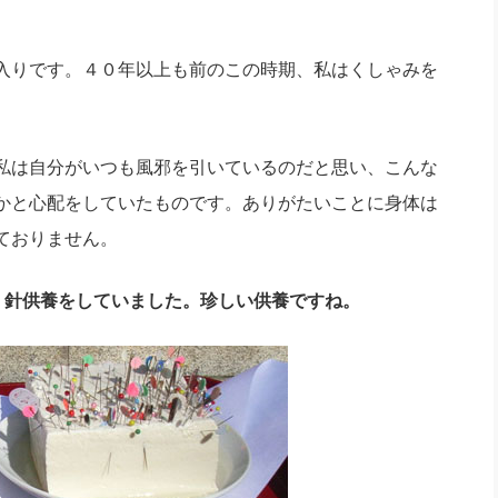
社長のための“全員営業”(30
腕をつくる 人と組織を動かす(200)
銀行交渉はこうしなさい！(12)
高橋一
行動科学マネジメント(5)
入りです。４０年以上も前のこの時期、私はくしゃみを
の社長のビジョン実現道場(10)
私は自分がいつも風邪を引いているのだと思い、こんな
かと心配をしていたものです。ありがたいことに身体は
ておりません。
、針供養をしていました。珍しい供養ですね。