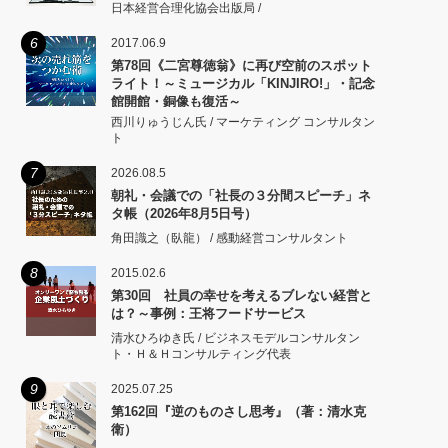
日本経営合理化協会出版局 /
6
2017.06.9
第78回《二宮尊徳翁》に再び空前のスポット
ライト！～ミュージカル「KINJIRO!」・記念
館開館・銅像も復活～
西川りゅうじん氏 / マーケティング コンサルタン
ト
7
2026.08.5
朝礼・会議での「社長の３分間スピーチ」ネ
タ帳（2026年8月5日号）
角田識之（臥龍） / 感動経営コンサルタント
8
2015.02.6
第30回 社員の幸せを考えるブレない経営と
は？～事例：王将フードサービス
清水ひろゆき氏 / ビジネスモデルコンサルタン
ト・Ｈ＆Ｈコンサルティング代表
9
2025.07.25
第162回『逆のものさし思考』（著：清水克
衛）