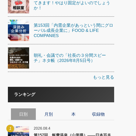
てきます！やはり固定がよいのでしょう
か！
第153回「内需企業があっという間にグロ
ーバル成長企業に」FOOD & LIFE
COMPANIES
朝礼・会議での「社長の３分間スピー
チ」ネタ帳（2026年8月5日号）
もっと見る
ランキング
日別
月別
本
収録物
1
2026.08.4
第157回 飯豊温泉（山形県）――日本百名