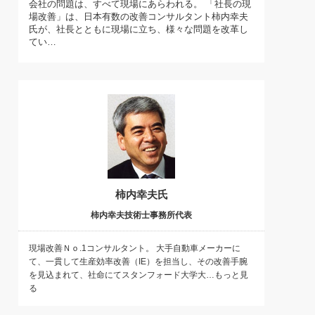
会社の問題は、すべて現場にあらわれる。 「社長の現
)
場改善」は、日本有数の改善コンサルタント柿内幸夫
喜の『これぞ！"本物の温泉"』(157)
氏が、社長とともに現場に立ち、様々な問題を改革し
てい…
柿内幸夫氏
柿内幸夫技術士事務所代表
現場改善Ｎｏ.1コンサルタント。 大手自動車メーカーに
て、一貫して生産効率改善（IE）を担当し、その改善手腕
を見込まれて、社命にてスタンフォード大学大…もっと見
る