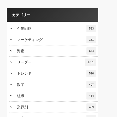
カテゴリー
keyboard_arrow_down
企業戦略
593
keyboard_arrow_down
マーケティング
151
keyboard_arrow_down
資産
674
keyboard_arrow_down
リーダー
1701
keyboard_arrow_down
トレンド
516
keyboard_arrow_down
数字
407
keyboard_arrow_down
組織
414
keyboard_arrow_down
業界別
489