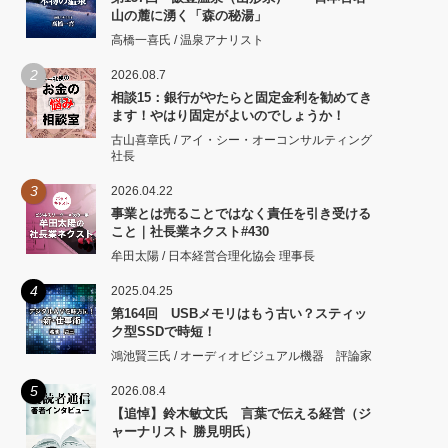
山の麓に湧く「森の秘湯」
高橋一喜氏 / 温泉アナリスト
2
2026.08.7
相談15：銀行がやたらと固定金利を勧めてき
ます！やはり固定がよいのでしょうか！
古山喜章氏 / アイ・シー・オーコンサルティング
社長
3
2026.04.22
事業とは売ることではなく責任を引き受ける
こと｜社長業ネクスト#430
牟田太陽 / 日本経営合理化協会 理事長
4
2025.04.25
第164回 USBメモリはもう古い？スティッ
ク型SSDで時短！
鴻池賢三氏 / オーディオビジュアル機器 評論家
5
2026.08.4
【追悼】鈴木敏文氏 言葉で伝える経営（ジ
ャーナリスト 勝見明氏）