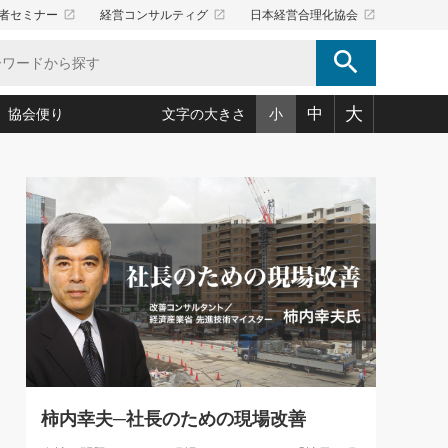
launch
launch
launch
者セミナー
経営コンサルティグ
日本経営合理化協会
search
大
中
協会便り
文字の大きさ
小
5)
況は会社守成の好機(38)
ころ心平の ──社長のための「か・ら・だマネジメント」
「愛読者通信」著者インタビュー(44)
34)
思われる 気配りの達人(127)
人間力の磨き方」(86)
ビジネス見聞録 経営ニュース(100)
タルＡＶを味方に！新・仕事術(180)
0)
り(210)
(92)
え 東洋思想に学ぶ経営学(132)
作間信司の経営無形庵(けいえいむぎょうあん)(166)
ー脳の鍛え方(32)
もっとみる
026.08.5
)
識(57)
指導者たち」(32)
経営セミナー情報局(1)
86回 「言葉狩り」
ンを楽しむ基礎レッスン(12)
ーイング経営入
教育の決め手(203)
略”(30)
繁栄への着眼点 牟田太陽(76)
！社長が読むべき今月の4冊(88)
て」(38)
講話を聞いて学ぼう 実学・耳学・磨く「ミミガク」のすすめ
で楽しむ読書術(162)
(7)
ランク上の手紙・メール術(100)
「氣」(30)
柿内幸夫─社長のための現場改善
ミどこ
00)
スポーツ・ビジネスに学ぶ心理学(98)