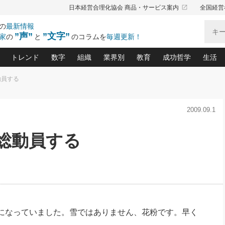
launch
日本経営合理化協会 商品・サービス案内
全国経営
の
最新情報
”声”
”文字”
家
の
と
のコラムを
毎週更新！
トレンド
数字
組織
業界別
教育
成功哲学
生活
動員する
る仕組みづくり講座(12)
産を守る一手(171)
ーワンで勝ち残る企業風土づくり(54)
《ニューヨーク発》ビジネスリーダーの先読み: 最新トレンド
オーナー社長の「お金の悩み相談室」(15)
「賃金の誤解」(135)
なぜ、トヨタ式で会社が伸びるのか？(
“出来る”管理職の条件(62)
中国哲学に学ぶ 不
おの
と戦略拠点(9)
(50)
2009.09.1
ーバル経営者は知ってい
(39)
スリーダー×次の一手「牟田太陽の社長業ネクスト」
おカネが残る決算書にするために、やっておきたいこと(
中小企業の新たな法律リスク(178)
売れる住宅を創る 100の視点(100)
あなただからお願いしたいと
令和時代の「社長の
”(9)
「社長の繁盛トレンド通信」(90)
デジ
向(204)
会社を守り抜くための緊急対策(100)
職場の生産性を下げるハラスメントの予防策(1
大久保一彦の“流行る”お店の仕組みづく
クレーム対応 実践マニュアル
先人の名句名言の教
を総動員する
トル・F・グジバチの『経営戦略の新常識』(12)
北村森の「今月のヒット商品」(109)
リーダ
2026.08.5
2
る経営」の極意
、決めておきたい、知っておきたい、やってお
強い決算書の会社はココが違う！(36)
賃金決定の定石(68)
柿内幸夫─社長のための現場改善(174
クレーム対応の新知識と新常
渡部昇一の「日本の
い
第109話 伝統的産品を21世紀
第
ジオジャパンの成功要因と
る者かくあるべし(635)
次の売れ筋をつかむ術(102)
ワイ
」
に生かし切る！
損益分岐点を下げる、Ｐ／Ｌ不況時代の新戦略(12)
顧客・社員・社会から支持される「ウェルビ
デキル社員に育てる！ 社員
経営に活かす“十八史
の資産管理講座(95)
会議での「社長の３分間スピーチ」ネタ帳(159)
社長のメシの種 4.0(206)
門」(23)
必読
2026.08.5
新・会計経営と実学(37)
東川鷹年の「中小企業の人育
略(77)
53)
「経営知になる考え方」(57)
眼と耳
朝礼・会議での「社長の３分間
決算書の“見える化”術(12)
業績アップにつながる！ワン
スピーチ」ネタ帳（2026年8月5
ブランド戦略(39)
日号）
なたにお願いしたいと思われる「一流の仕事術」(28)
社長の
になっていました。雪ではありません、花粉です。早く
賢い社長の「経理財務の見どころ・勘どころ・ツッコ
欧米資産家に学ぶ二世教育(1
ぐせ経営哲学(100)
ろ」(149)
米国