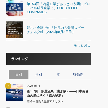
第153回「内需企業があっという間にグロ
ーバル成長企業に」FOOD & LIFE
COMPANIES
朝礼・会議での「社長の３分間スピー
チ」ネタ帳（2026年8月5日号）
もっと見る
ランキング
日別
月別
本
収録物
1
2026.08.4
第157回 飯豊温泉（山形県）――日本百名
山の麓に湧く「森の秘湯」
高橋一喜氏 / 温泉アナリスト