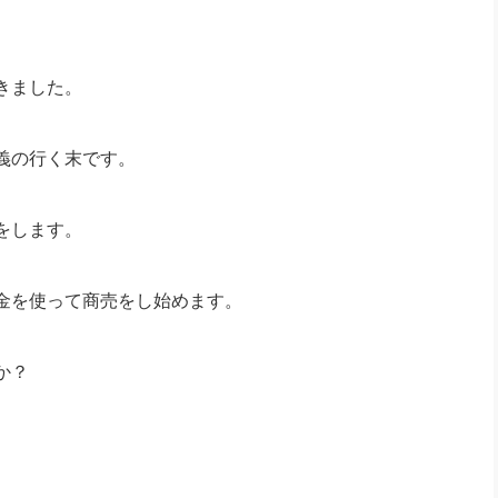
社長のための“全員営業”(30
腕をつくる 人と組織を動かす(200)
銀行交渉はこうしなさい！(12)
高橋一
行動科学マネジメント(5)
の社長のビジョン実現道場(10)
きました。
義の行く末です。
をします。
金を使って商売をし始めます。
か？