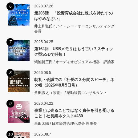
6
2023.07.26
第203話 「投資育成会社に株式を持たすの
はやめなさい」
井上和弘氏 / アイ・シー・オーコンサルティング
会長
7
2025.04.25
第164回 USBメモリはもう古い？スティッ
ク型SSDで時短！
鴻池賢三氏 / オーディオビジュアル機器 評論家
8
2026.08.5
朝礼・会議での「社長の３分間スピーチ」ネ
タ帳（2026年8月5日号）
角田識之（臥龍） / 感動経営コンサルタント
9
2026.04.22
事業とは売ることではなく責任を引き受ける
こと｜社長業ネクスト#430
牟田太陽 / 日本経営合理化協会 理事長
10
2026.08.7