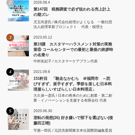
2
2026.08.4
第147回 税務調査で必ず狙われる売上計上
の期ズレ
児玉尚彦氏 / 株式会社経理がよくなる 一般社団
法人経理革新プロジェクト 代表・税理士
3
2023.05.12
第19講 カスタマーハラスメント対策の実務
策⑥ コールセンターでの最初と最後の挨拶時
の名乗り
中村友妃子 / カスタマーケアプラン代表
4
2021.09.8
151軒目 「馳走なかむら ＠福岡市 ～詫
びすぎず、派手すぎず。季節を楽しむ日本料
理屋らしいすばらしい日本料理店」
大久保一彦氏 / 日本の将来のために創業・第二創
業・イノベーションを支援する有限会社 代表
5
2020.06.30
逆転の発想(26) 好き嫌いで部下を選ばない(後
藤田正晴)
宇惠一郎氏 / 元読売新聞東京本社国際部編集委員