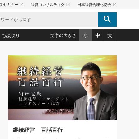
launch
launch
launch
者セミナー
経営コンサルティグ
日本経営合理化協会
search
大
中
協会便り
文字の大きさ
小
5)
況は会社守成の好機(38)
ころ心平の ──社長のための「か・ら・だマネジメント」
「愛読者通信」著者インタビュー(44)
34)
思われる 気配りの達人(127)
人間力の磨き方」(86)
ビジネス見聞録 経営ニュース(100)
タルＡＶを味方に！新・仕事術(180)
0)
り(210)
(92)
え 東洋思想に学ぶ経営学(132)
作間信司の経営無形庵(けいえいむぎょうあん)(166)
ー脳の鍛え方(32)
もっとみる
026.08.5
)
識(57)
指導者たち」(32)
経営セミナー情報局(1)
86回 「言葉狩り」
ンを楽しむ基礎レッスン(12)
ーイング経営入
教育の決め手(203)
略”(30)
繁栄への着眼点 牟田太陽(76)
！社長が読むべき今月の4冊(88)
て」(38)
講話を聞いて学ぼう 実学・耳学・磨く「ミミガク」のすすめ
で楽しむ読書術(162)
(7)
ランク上の手紙・メール術(100)
「氣」(30)
継続経営 百話百行
ミどこ
00)
スポーツ・ビジネスに学ぶ心理学(98)