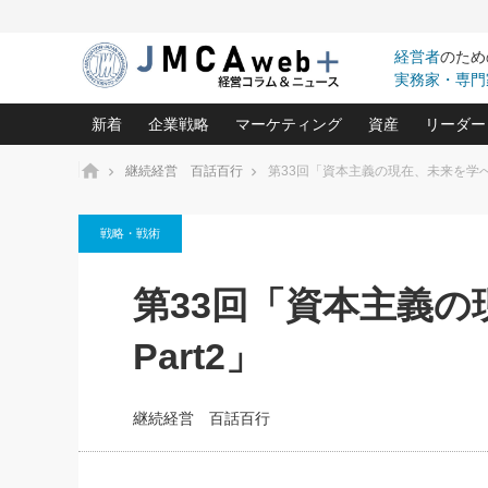
経営者
のため
実務家・専門
新着
企業戦略
マーケティング
資産
リーダー
ホーム
継続経営 百話百行
第33回「資本主義の現在、未来を学べる中
中小企業の「１位づくり」戦略(96)
ネット戦略成功の秘訣 圧倒的に儲か
あなたの会社と資
オンリ
戦略・戦術
利益を最大化する「業務改善」横田尚哉氏(5)
ビジネスを一瞬で制する！一流グロ
どうなる金融業界
ビジネ
る“社長の戦略印象リスクマネジメント
(446)
強い会社を築く ビジネス・クリニック(240)
中国経済の最新動
第33回「資本主義の
ロングセラーの玉手箱(9)
ピョー
2026.08.7
2026.08.7
日本レーザー「人を大切にしながら利益を上げ
事業承継の前に
相談15：銀行がやたらと固定金
第153回「内需企業があっと
(3)
大復活＆快進撃！ユニバーサルスタ
きたいコト(12)
指導者た
Part2」
利を勧めてきます！やはり固定
う間にグローバル成長企業に
は(5)
がよいのでしょうか！
FOOD & LIFE COMPANIES
武器としてのM&A入門(3)
会社と社長のため
朝礼・
最高の自分を表現する 成功イメージ戦
社長のための“儲かる通販”戦略視点(151)
深読み企業分析(1
楠木建の
継続経営 百話百行
酒井光雄 成功事例に学ぶ繁栄企業の
継続経営 百話百行(85)
次もあ
野田久美子 香港ビジネス成功法(10)
社長の口