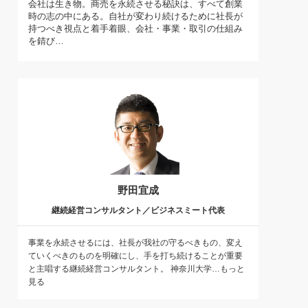
会社は生き物。商売を永続させる秘訣は、すべて創業
)
時の志の中にある。自社が変わり続けるために社長が
喜の『これぞ！"本物の温泉"』(157)
持つべき視点と着手着眼、会社・事業・取引の仕組み
を錆び…
野田宜成
継続経営コンサルタント／ビジネスミート代表
事業を永続させるには、社長が我社の守るべきもの、変え
ていくべきのものを明確にし、手を打ち続けることが重要
と主唱する継続経営コンサルタント。 神奈川大学…もっと
見る