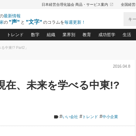
launch
日本経営合理化協会 商品・サービス案内
全国経営
の
最新情報
”声”
”文字”
家
の
と
のコラムを
毎週更新！
トレンド
数字
組織
業界別
教育
成功哲学
生活
東!? Part2」
る仕組みづくり講座(12)
産を守る一手(171)
ーワンで勝ち残る企業風土づくり(54)
《ニューヨーク発》ビジネスリーダーの先読み: 最新トレンド
オーナー社長の「お金の悩み相談室」(15)
「賃金の誤解」(135)
なぜ、トヨタ式で会社が伸びるのか？(
“出来る”管理職の条件(62)
中国哲学に学ぶ 不
おの
と戦略拠点(9)
(50)
2016.04.8
ーバル経営者は知ってい
(39)
スリーダー×次の一手「牟田太陽の社長業ネクスト」
おカネが残る決算書にするために、やっておきたいこと(
中小企業の新たな法律リスク(178)
売れる住宅を創る 100の視点(100)
あなただからお願いしたいと
令和時代の「社長の
”(9)
「社長の繁盛トレンド通信」(90)
デジ
向(204)
会社を守り抜くための緊急対策(100)
職場の生産性を下げるハラスメントの予防策(1
大久保一彦の“流行る”お店の仕組みづく
クレーム対応 実践マニュアル
先人の名句名言の教
現在、未来を学べる中東!?
トル・F・グジバチの『経営戦略の新常識』(12)
北村森の「今月のヒット商品」(109)
リーダ
2026.08.5
2
る経営」の極意
、決めておきたい、知っておきたい、やってお
強い決算書の会社はココが違う！(36)
賃金決定の定石(68)
柿内幸夫─社長のための現場改善(174
クレーム対応の新知識と新常
渡部昇一の「日本の
い
第109話 伝統的産品を21世紀
第
ジオジャパンの成功要因と
る者かくあるべし(635)
次の売れ筋をつかむ術(102)
ワイ
」
に生かし切る！
損益分岐点を下げる、Ｐ／Ｌ不況時代の新戦略(12)
顧客・社員・社会から支持される「ウェルビ
デキル社員に育てる！ 社員
経営に活かす“十八史
の資産管理講座(95)
会議での「社長の３分間スピーチ」ネタ帳(159)
社長のメシの種 4.0(206)
門」(23)
必読
2026.08.5
新・会計経営と実学(37)
東川鷹年の「中小企業の人育
略(77)
53)
「経営知になる考え方」(57)
眼と耳
朝礼・会議での「社長の３分間
#
#
#
いい会社
トレンド
中小企業
決算書の“見える化”術(12)
業績アップにつながる！ワン
スピーチ」ネタ帳（2026年8月5
ブランド戦略(39)
日号）
なたにお願いしたいと思われる「一流の仕事術」(28)
社長の
賢い社長の「経理財務の見どころ・勘どころ・ツッコ
欧米資産家に学ぶ二世教育(1
ぐせ経営哲学(100)
ろ」(149)
米国