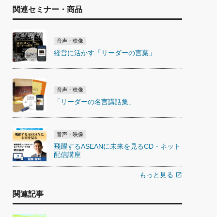
関連セミナー・商品
音声・映像
経営に活かす「リーダーの言葉」
音声・映像
「リーダーの名言講話集」
音声・映像
飛躍するASEANに未来を見るCD・ネット
配信講座
もっと見る
open_in_new
関連記事