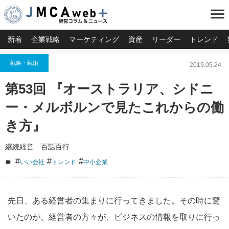
menu
新着
企業戦略
マーケティング
資産
リーダー
トレンド
戦略・戦術
2019.05.24
第53回 『オーストラリア、シドニ
ー・メルボルンで見たこれからの働
き方』
継続経営 百話百行
#
#
#
いい会社
トレンド
中小企業
先日、ある経営者の集まりに行ってきました。その時に驚
いたのが、経営者の方々が、ビジネスの情報を取りに行っ