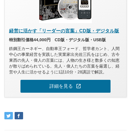
経営に活かす「リーダーの言葉」CD版・デジタル版
特別割引価格44,000円 CD版・デジタル版・USB版
鉄鋼王カーネギー、自動車王フォード、哲学者カント、人間
中心の事業経営を実践した実業家出光佐三氏をはじめ、古今
東西の先人・偉人の言葉には、人物の生き様と数多くの知恵
が散りばめられている。先人・偉人たちの言葉を厳選し、経
営や人生に活かせるように1話10分・28講話で解説。
open_in_new
詳細を見る