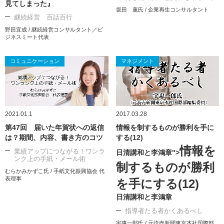
見てしまった』
坂田 薫氏 / 企業再生コンサルタント
継続経営 百話百行
野田宜成 / 継続経営コンサルタント／ビ
ジネスミート代表
コミュニケーション
マネジメント
2021.01.1
2017.03.28
第47回 届いた年賀状への返信
情報を制するものが勝利を手に
は？期間、内容、書き方のコツ
する(12)
情報を
業績アップにつながる！ワンラ
日清講和と李鴻章">
ンク上の手紙・メール術
制するものが勝利
むらかみかずこ氏 / 手紙文化振興協会 代
表理事
を手にする(12)
日清講和と李鴻章
指導者たる者かくあるべし
宇惠一郎氏 / 元読売新聞東京本社国際部