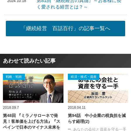
第81回『継続経営の真髄』～お客様に長
2024.10.18
く愛される経営とは？～
「継続経営 百話百行」の記事一覧へ
あわせて読みたい記事
戦略・戦術
経済・株式・資産
2018.09.7
2018.04.11
第48回 『ミラノサローネで発
第94話 中小企業の税負担を減
見！客単価を上げる方法』『ス
らす経理(2)
ペインで日本のマイナス未来を
あなたの会社と資産を守る一手