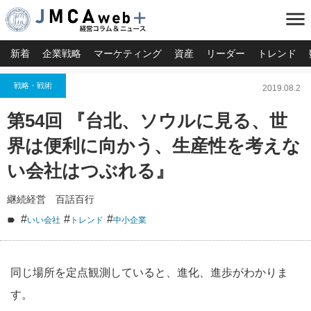
menu
新着
企業戦略
マーケティング
資産
リーダー
トレンド
戦略・戦術
2019.08.2
第54回 『台北、ソウルに見る、世
界は便利に向かう、生産性を考えな
い会社はつぶれる』
継続経営 百話百行
#
#
#
いい会社
トレンド
中小企業
同じ場所を定点観測していると、進化、進歩がわかりま
す。