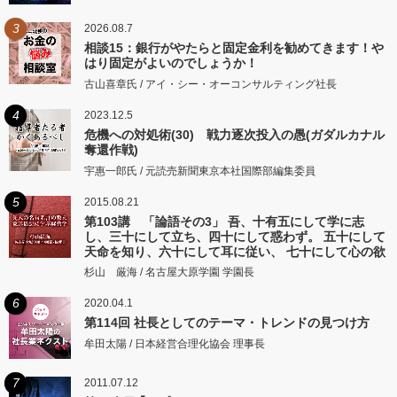
3
2026.08.7
相談15：銀行がやたらと固定金利を勧めてきます！や
はり固定がよいのでしょうか！
古山喜章氏 / アイ・シー・オーコンサルティング社長
4
2023.12.5
危機への対処術(30) 戦力逐次投入の愚(ガダルカナル
奪還作戦)
宇惠一郎氏 / 元読売新聞東京本社国際部編集委員
5
2015.08.21
第103講 「論語その3」 吾、十有五にして学に志
し、三十にして立ち、四十にして惑わず。 五十にして
天命を知り、六十にして耳に従い、 七十にして心の欲
するところに従いて矩をこえず。
杉山 厳海 / 名古屋大原学園 学園長
6
2020.04.1
第114回 社長としてのテーマ・トレンドの見つけ方
牟田太陽 / 日本経営合理化協会 理事長
7
2011.07.12