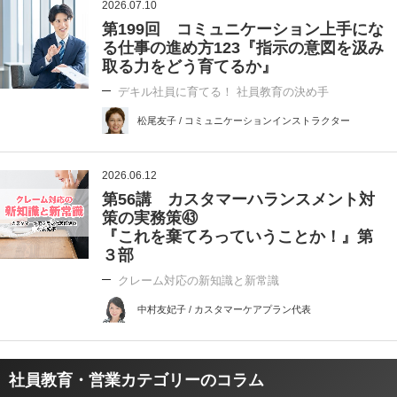
2026.07.10
第199回 コミュニケーション上手にな
る仕事の進め方123『指示の意図を汲み
取る力をどう育てるか』
デキル社員に育てる！ 社員教育の決め手
松尾友子 / コミュニケーションインストラクター
2026.06.12
第56講 カスタマーハランスメント対
策の実務策㊸
『これを棄てろっていうことか！』第
３部
クレーム対応の新知識と新常識
中村友妃子 / カスタマーケアプラン代表
社員教育・営業カテゴリーのコラム