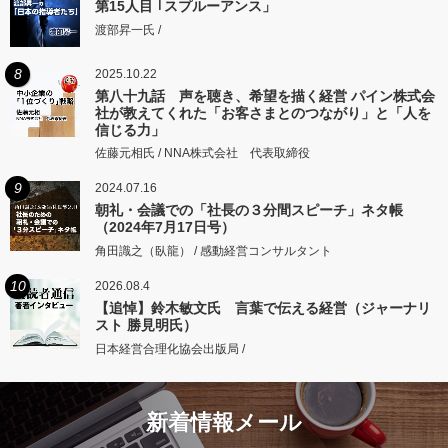
第15人目 ｢スプルーアンス」
渡部昇一氏 /
8
2025.10.22
第八十九話 声を聴き、希望を描く経営 パイン株式会
社が教えてくれた「お客さまとのつながり」と「人を
信じる力」
佐藤元相氏 / NNA株式会社 代表取締役
9
2024.07.16
朝礼・会議での「社長の３分間スピーチ」ネタ帳
（2024年7月17日号）
角田識之（臥龍） / 感動経営コンサルタント
10
2026.08.4
【追悼】鈴木敏文氏 言葉で伝える経営（ジャーナリ
スト 勝見明氏）
日本経営合理化協会出版局 /
新着情報メール