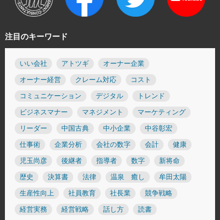
注目のキーワード
いい会社
アトツギ
オーナー企業
オーナー経営
クレーム対応
コスト
コミュニケーション
デジタル
トレンド
ビジネスマナー
マネジメント
マーケティング
リーダー
中国古典
中小企業
中谷彰宏
仕事術
企業分析
会社の数字
会計
健康
児玉尚彦
後継者
指導者
数字
新将命
歴史
決算書
法律
温泉 癒し
牟田太陽
生産性向上
社員教育
社長業
競争戦略
経営実務
経営戦略
話し方
読書