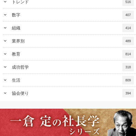
keyboard_arrow_down
トレンド
516
keyboard_arrow_down
数字
407
keyboard_arrow_down
組織
414
keyboard_arrow_down
業界別
489
keyboard_arrow_down
教育
814
keyboard_arrow_down
成功哲学
318
keyboard_arrow_down
生活
809
keyboard_arrow_down
協会便り
394