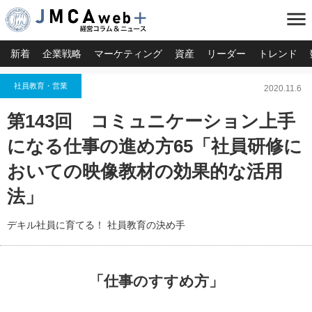
menu
新着
企業戦略
マーケティング
資産
リーダー
トレンド
社員教育・営業
2020.11.6
第143回 コミュニケーション上手
になる仕事の進め方65「社員研修に
おいての映像教材の効果的な活用
法」
デキル社員に育てる！ 社員教育の決め手
「仕事のすすめ方」