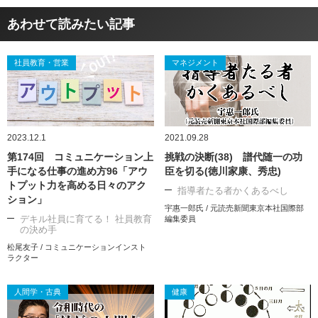
あわせて読みたい記事
社員教育・営業
マネジメント
2023.12.1
2021.09.28
第174回 コミュニケーション上
挑戦の決断(38) 譜代随一の功
手になる仕事の進め方96「アウ
臣を切る(徳川家康、秀忠)
トプット力を高める日々のアク
指導者たる者かくあるべし
ション」
宇惠一郎氏 / 元読売新聞東京本社国際部
デキル社員に育てる！ 社員教育
編集委員
の決め手
松尾友子 / コミュニケーションインスト
ラクター
人間学・古典
健康