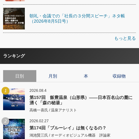
朝礼・会議での「社長の３分間スピーチ」ネタ帳
（2026年8月5日号）
もっと見る
ランキング
日別
月別
本
収録物
1
2026.08.4
第157回 飯豊温泉（山形県）――日本百名山の麓に
湧く「森の秘湯」
高橋一喜氏 / 温泉アナリスト
2
2026.02.27
第174回「ブルーレイ」は無くなるの？
鴻池賢三氏 / オーディオビジュアル機器 評論家