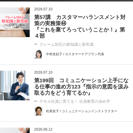
2026.07.10
第57講 カスタマーハランスメント対
策の実務策㊹
『これを棄てろっていうことか！』第
４部
クレーム対応の新知識と新常識
中村友妃子 / カスタマーケアプラン代表
2026.07.10
第199回 コミュニケーション上手にな
る仕事の進め方123『指示の意図を汲み
取る力をどう育てるか』
デキル社員に育てる！ 社員教育の決め手
松尾友子 / コミュニケーションインストラクター
2026.06.12