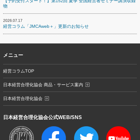
【予約受付スタート！】第152回 夏季 全国経営者セミナー講演収録
物
2026.07.17
経営コラム「JMCAweb＋」更新のお知らせ
メニュー
経営コラムTOP
exit_to_app
日本経営合理化協会 商品・サービス案内
exit_to_app
日本経営合理化協会
日本経営合理化協会
公式WEB/SNS