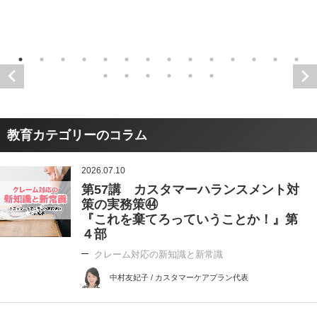
教育カテゴリーのコラム
2026.07.10
第57講 カスタマーハランスメント対
策の実務策㊹
『これを棄てろっていうことか！』第
４部
クレーム対応の新知識と新常識
中村友妃子 / カスタマーケアプラン代表