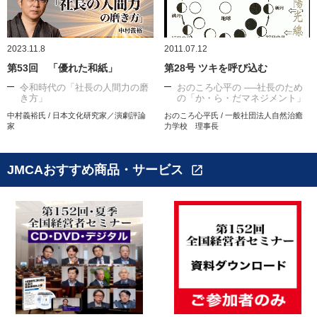
2023.11.8
2011.07.12
第53回 「優れた和紙」
第28号 ツキを呼び込む
令和時代の「社長の人間力の磨
おのころ心平の ──社長のため
き方」
の「か・ら・だマネジメント」
中村義裕氏 / 日本文化研究家／演劇評論
おのころ心平氏 / 一般社団法人自然治癒
家
力学校 理事長
JMCAおすすめ商品・サービス
open_in_new