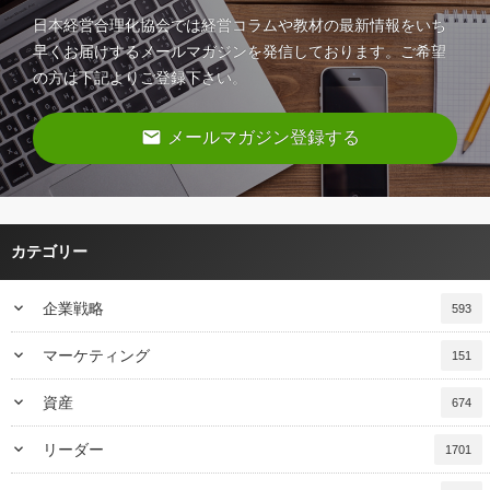
日本経営合理化協会では経営コラムや教材の最新情報をいち
早くお届けするメールマガジンを発信しております。ご希望
の方は下記よりご登録下さい。
email
メールマガジン登録する
カテゴリー
keyboard_arrow_down
企業戦略
593
keyboard_arrow_down
マーケティング
151
keyboard_arrow_down
資産
674
keyboard_arrow_down
リーダー
1701