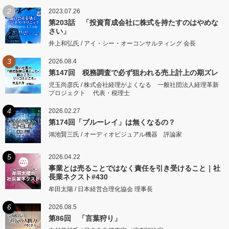
2
2023.07.26
第203話 「投資育成会社に株式を持たすのはやめな
さい」
井上和弘氏 / アイ・シー・オーコンサルティング 会長
3
2026.08.4
第147回 税務調査で必ず狙われる売上計上の期ズレ
児玉尚彦氏 / 株式会社経理がよくなる 一般社団法人経理革新
プロジェクト 代表・税理士
4
2026.02.27
第174回「ブルーレイ」は無くなるの？
鴻池賢三氏 / オーディオビジュアル機器 評論家
5
2026.04.22
事業とは売ることではなく責任を引き受けること｜社
長業ネクスト#430
牟田太陽 / 日本経営合理化協会 理事長
6
2026.08.5
第86回 「言葉狩り」