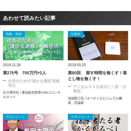
あわせて読みたい記事
戦略・戦術
仕事術
2019.11.26
2018.05.25
第276号 700万円×2人
第80回 探す時間を無くす！落
とし物を無くす！
社長のための“儲かる通販”戦略
視点
デジタルＡＶを味方に！新・仕
事術
白川博司氏 / 通信販売指導のNo.1コンサ
ルタント
鴻池賢三氏 / オーディオビジュアル機
器 評論家
マネジメント
マネジメント