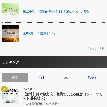
第109話 伝統的産品を21世紀に生かし切る！
第86回 「言葉狩り」
もっと見る
ランキング
日別
月別
本
収録物
1
2026.08.4
【追悼】鈴木敏文氏 言葉で伝える経営（ジャーナリ
スト 勝見明氏）
日本経営合理化協会出版局 /