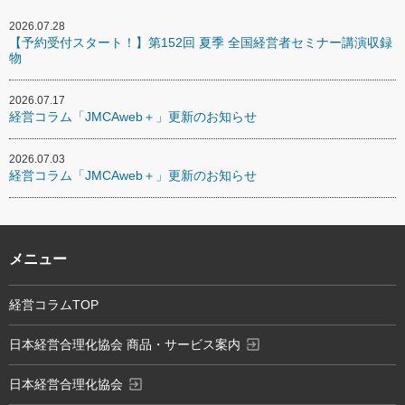
2026.07.28
【予約受付スタート！】第152回 夏季 全国経営者セミナー講演収録
物
2026.07.17
経営コラム「JMCAweb＋」更新のお知らせ
2026.07.03
経営コラム「JMCAweb＋」更新のお知らせ
メニュー
経営コラムTOP
exit_to_app
日本経営合理化協会 商品・サービス案内
exit_to_app
日本経営合理化協会