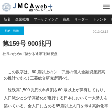
menu
新着
企業戦略
マーケティング
資産
リーダー
トレンド
戦略・戦術
2013.02.12
第159号 900兆円
社長のための“儲かる通販”戦略視点
この数字は、60 歳以上のシニア層の個人金融資産残高
の推計である( 三菱総合研究所調べ)。
総残高1,500 兆円の約6 割を60 歳以上が保有しており、
人口減少と少子高齢化が進行する日本において一大勢力を
築いている。全人口に占める65歳以上人口を示す高齢化率