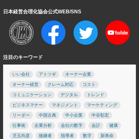
日本経営合理化協会
公式WEB/SNS
注目のキーワード
いい会社
アトツギ
オーナー企業
オーナー経営
クレーム対応
コスト
コミュニケーション
デジタル
トレンド
ビジネスマナー
マネジメント
マーケティング
リーダー
中国古典
中小企業
中谷彰宏
仕事術
企業分析
会社の数字
会計
健康
児玉尚彦
後継者
指導者
数字
新将命