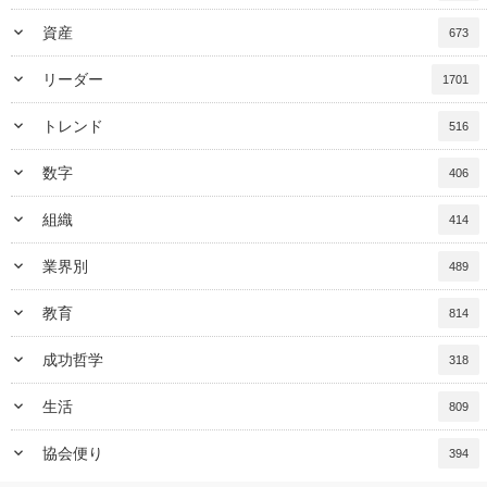
keyboard_arrow_down
資産
673
keyboard_arrow_down
リーダー
1701
keyboard_arrow_down
トレンド
516
keyboard_arrow_down
数字
406
keyboard_arrow_down
組織
414
keyboard_arrow_down
業界別
489
keyboard_arrow_down
教育
814
keyboard_arrow_down
成功哲学
318
keyboard_arrow_down
生活
809
keyboard_arrow_down
協会便り
394