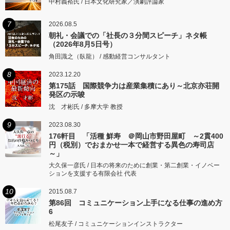
中村義裕氏 / 日本文化研究家／演劇評論家
7
2026.08.5
朝礼・会議での「社長の３分間スピーチ」ネタ帳
（2026年8月5日号）
角田識之（臥龍） / 感動経営コンサルタント
8
2023.12.20
第175話 国際競争力は産業集積にあり～北京亦荘開
発区の示唆
沈 才彬氏 / 多摩大学 教授
9
2023.08.30
176軒目 「活種 鮮寿 ＠岡山市野田屋町 ～2貫400
円（税別）でおまかせ一本で経営する異色の寿司店
～」
大久保一彦氏 / 日本の将来のために創業・第二創業・イノベー
ションを支援する有限会社 代表
10
2015.08.7
第86回 コミュニケーション上手になる仕事の進め方
6
松尾友子 / コミュニケーションインストラクター