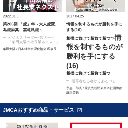
2022.01.5
2017.04.25
第206回 「虎」年～大人虎変、
情報を制するものが勝利を手に
為虎添翼、雲竜風虎～
する(16)
情
ビジネスリーダー×次の一手
相撲に負けて勝負で勝つ">
「牟田太陽の社長業ネクスト」
報を制するものが
牟田太陽 / 日本経営合理化協会 理事長
勝利を手にする
(16)
相撲に負けて勝負で勝つ
指導者たる者かくあるべし
宇惠一郎氏 / 元読売新聞東京本社国際部
編集委員
JMCAおすすめ商品・サービス
open_in_new