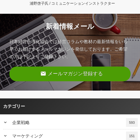
浦野啓子氏 / コミュニケーションインストラクター
新着情報メール
日本経営合理化協会では経営コラムや教材の最新情報をいち
早くお届けするメールマガジンを発信しております。ご希望
の方は下記よりご登録下さい。
email
メールマガジン登録する
カテゴリー
keyboard_arrow_down
企業戦略
593
keyboard_arrow_down
マーケティング
151