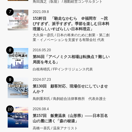
角田識之（臥龍） / 感動経営コンサルタント
7
2021.09.8
151軒目 「馳走なかむら ＠福岡市 ～詫
びすぎず、派手すぎず。季節を楽しむ日本料
理屋らしいすばらしい日本料理店」
大久保一彦氏 / 日本の将来のために創業・第二創
業・イノベーションを支援する有限会社 代表
8
2016.05.20
第86回「アベノミクス相場は転換点？難しい
局面を考える」
白根寿晴氏 / FPインテリジェンス代表
9
2024.07.23
第130回 顧客対応、現場任せにしていませ
んか？
鳥飼重和氏 / 鳥飼総合法律事務所 代表弁護士
10
2026.08.4
第157回 飯豊温泉（山形県）――日本百名
山の麓に湧く「森の秘湯」
高橋一喜氏 / 温泉アナリスト