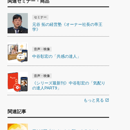
関連セミナー・商品
セミナー
元谷 拓の経営塾《オーナー社長の帝王
学》
音声・映像
中谷彰宏の「共感の達人」
音声・映像
《シリーズ最新刊》中谷彰宏の「気配り
の達人PART9」
もっと見る
open_in_new
関連記事