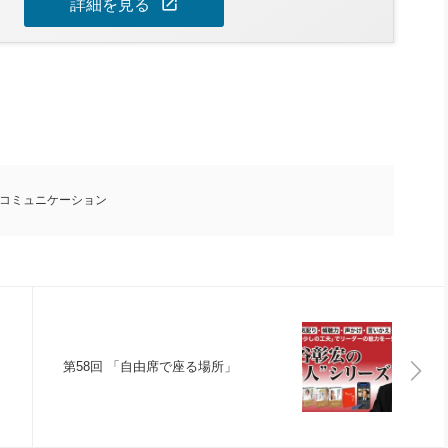
open_in_new
詳細を見る
コミュニケーション
第58回 「自由席で座る場所」