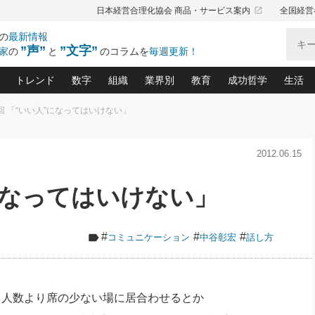
launch
日本経営合理化協会 商品・サービス案内
全国経営
の
最新情報
”声”
”文字”
家
の
と
のコラムを
毎週更新！
トレンド
数字
組織
業界別
教育
成功哲学
生活
回 「“いい人”になってはいけない」
る仕組みづくり講座(12)
産を守る一手(171)
ーワンで勝ち残る企業風土づくり(54)
《ニューヨーク発》ビジネスリーダーの先読み: 最新トレンド
オーナー社長の「お金の悩み相談室」(14)
「賃金の誤解」(135)
なぜ、トヨタ式で会社が伸びるのか？(
“出来る”管理職の条件(62)
中国哲学に学ぶ 不
おの
と戦略拠点(9)
(50)
2012.06.15
ーバル経営者は知ってい
(39)
スリーダー×次の一手「牟田太陽の社長業ネクスト」
おカネが残る決算書にするために、やっておきたいこと(
中小企業の新たな法律リスク(178)
売れる住宅を創る 100の視点(100)
あなただからお願いしたいと
令和時代の「社長の
”(9)
「社長の繁盛トレンド通信」(90)
デジ
向(204)
会社を守り抜くための緊急対策(100)
職場の生産性を下げるハラスメントの予防策(1
大久保一彦の“流行る”お店の仕組みづく
クレーム対応 実践マニュアル
先人の名句名言の教
”になってはいけない」
トル・F・グジバチの『経営戦略の新常識』(12)
北村森の「今月のヒット商品」(109)
リーダ
2026.08.5
2026.08.5
2
る経営」の極意
、決めておきたい、知っておきたい、やってお
強い決算書の会社はココが違う！(36)
賃金決定の定石(68)
柿内幸夫─社長のための現場改善(174
クレーム対応の新知識と新常
渡部昇一の「日本の
紀
第86回 「言葉狩り」
社長は「能力」の前に「資質」
ジオジャパンの成功要因と
る者かくあるべし(635)
次の売れ筋をつかむ術(102)
ワイ
が大事／社長業ネクスト #445
損益分岐点を下げる、Ｐ／Ｌ不況時代の新戦略(12)
顧客・社員・社会から支持される「ウェルビ
デキル社員に育てる！ 社員
経営に活かす“十八史
#
#
#
コミュニケーション
中谷彰宏
話し方
の資産管理講座(95)
会議での「社長の３分間スピーチ」ネタ帳(159)
社長のメシの種 4.0(206)
門」(23)
必読
新・会計経営と実学(37)
東川鷹年の「中小企業の人育
略(77)
52)
「経営知になる考え方」(57)
眼と耳
決算書の“見える化”術(12)
業績アップにつながる！ワン
ブランド戦略(39)
なたにお願いしたいと思われる「一流の仕事術」(28)
社長の
、人数より席の少ない場に居合わせるとか
賢い社長の「経理財務の見どころ・勘どころ・ツッコ
欧米資産家に学ぶ二世教育(1
ぐせ経営哲学(100)
ろ」(149)
米国