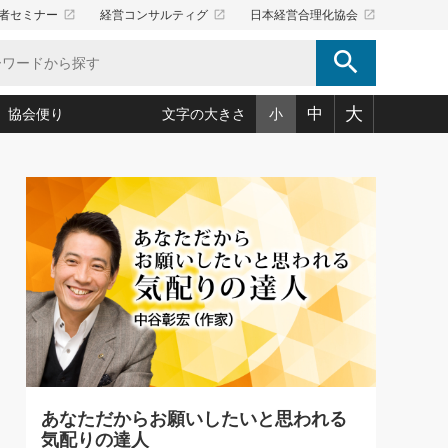
launch
launch
launch
者セミナー
経営コンサルティグ
日本経営合理化協会
search
大
中
協会便り
文字の大きさ
小
5)
況は会社守成の好機(38)
ころ心平の ──社長のための「か・ら・だマネジメント」
「愛読者通信」著者インタビュー(44)
34)
思われる 気配りの達人(127)
人間力の磨き方」(86)
ビジネス見聞録 経営ニュース(100)
タルＡＶを味方に！新・仕事術(180)
0)
り(210)
(92)
え 東洋思想に学ぶ経営学(132)
作間信司の経営無形庵(けいえいむぎょうあん)(166)
ー脳の鍛え方(32)
もっとみる
026.08.4
)
識(57)
指導者たち」(32)
経営セミナー情報局(1)
【追悼】鈴木敏文氏 言葉で伝
ンを楽しむ基礎レッスン(12)
える経営（ジャーナリスト 勝
ーイング経営入
教育の決め手(203)
略”(30)
繁栄への着眼点 牟田太陽(76)
見明氏）
！社長が読むべき今月の4冊(88)
て」(38)
講話を聞いて学ぼう 実学・耳学・磨く「ミミガク」のすすめ
で楽しむ読書術(162)
(7)
ランク上の手紙・メール術(100)
「氣」(30)
あなただからお願いしたいと思われる
ミどこ
00)
気配りの達人
スポーツ・ビジネスに学ぶ心理学(98)