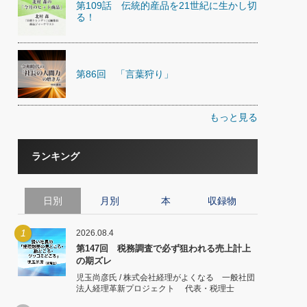
第109話 伝統的産品を21世紀に生かし切
る！
第86回 「言葉狩り」
もっと見る
ランキング
日別
月別
本
収録物
1
2026.08.4
第147回 税務調査で必ず狙われる売上計上
の期ズレ
児玉尚彦氏 / 株式会社経理がよくなる 一般社団
法人経理革新プロジェクト 代表・税理士