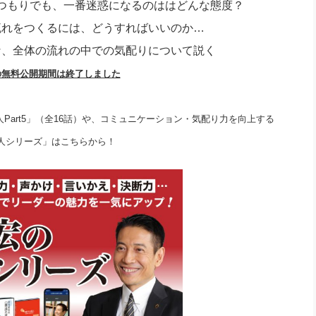
つもりでも、一番迷惑になるのははどんな態度？
社長のための“全員営業”(30
腕をつくる 人と組織を動かす(200)
銀行交渉はこうしなさい！(12)
高橋一
流れをつくるには、どうすればいいのか…
行動科学マネジメント(5)
の社長のビジョン実現道場(10)
な、全体の流れの中での気配りについて説く
の無料公開期間は終了しました
Part5」（全16話）や、コミュニケーション・気配り力を向上する
人シリーズ」はこちらから！