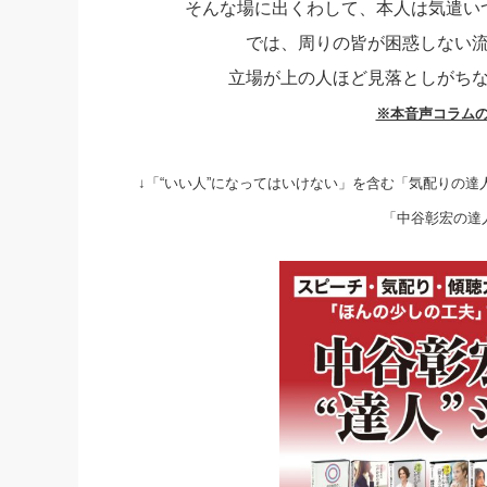
そんな場に出くわして、本人は気遣い
社長の右
では、周りの皆が困惑しない
酒井英之
立場が上の人ほど見落としがち
※本音声コラム
↓「“いい人”になってはいけない」を含む「気配りの達人
「中谷彰宏の達