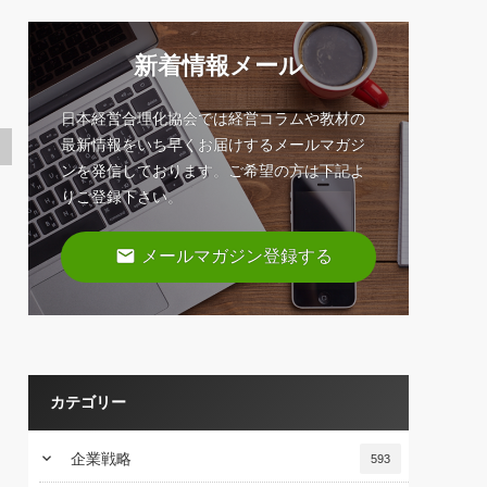
新着情報メール
日本経営合理化協会では経営コラムや教材の
最新情報をいち早くお届けするメールマガジ
ンを発信しております。ご希望の方は下記よ
りご登録下さい。
email
メールマガジン登録する
カテゴリー
keyboard_arrow_down
企業戦略
593