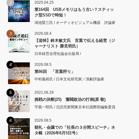
2
2025.04.25
第164回 USBメモリはもう古い？スティッ
ク型SSDで時短！
鴻池賢三氏 / オーディオビジュアル機器 評論家
3
2026.08.4
【追悼】鈴木敏文氏 言葉で伝える経営（ジ
ャーナリスト 勝見明氏）
日本経営合理化協会出版局 /
4
2026.08.5
第86回 「言葉狩り」
中村義裕氏 / 日本文化研究家／演劇評論家
5
2021.06.29
挑戦の決断(25) 藩閥政治の打倒(原 敬)
宇惠一郎氏 / 元読売新聞東京本社国際部編集委員
6
2026.08.5
朝礼・会議での「社長の３分間スピーチ」ネ
タ帳（2026年8月5日号）