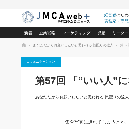
経営者
のため
実務家・専門
新着
企業戦略
マーケティング
資産
リーダー
ホーム
あなただからお願いしたいと思われる 気配りの達人
第57
中小企業の「１位づくり」戦略(96)
ネット戦略成功の秘訣 圧倒的に儲か
あなたの会社と資
オンリ
コミュニケーション
利益を最大化する「業務改善」横田尚哉氏(5)
ビジネスを一瞬で制する！一流グロ
どうなる金融業界
ビジネ
る“社長の戦略印象リスクマネジメント
(446)
強い会社を築く ビジネス・クリニック(240)
中国経済の最新動
第57回 「“いい人
ロングセラーの玉手箱(9)
ピョー
2026.08.5
日本レーザー「人を大切にしながら利益を上げ
事業承継の前に
第109話 伝統的産品を21世
(3)
大復活＆快進撃！ユニバーサルスタ
きたいコト(12)
指導者た
に生かし切る！
は(5)
あなただからお願いしたいと思われる 気配りの達人
武器としてのM&A入門(3)
会社と社長のため
朝礼・
2026.08.5
最高の自分を表現する 成功イメージ戦
社長のための“儲かる通販”戦略視点(151)
深読み企業分析(1
楠木建の
朝礼・会議での「社長の３分間
スピーチ」ネタ帳（2026年8月5
酒井光雄 成功事例に学ぶ繁栄企業の
日号）
継続経営 百話百行(85)
次もあ
集合写真に遅れてしまうとか
野田久美子 香港ビジネス成功法(10)
社長の口