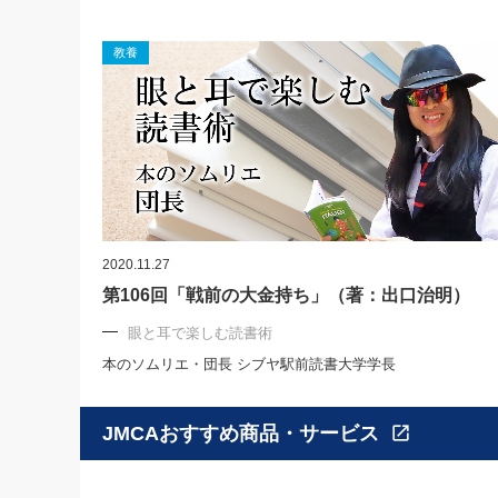
教養
2020.11.27
第106回「戦前の大金持ち」（著：出口治明）
眼と耳で楽しむ読書術
本のソムリエ・団長 シブヤ駅前読書大学学長
JMCAおすすめ商品・サービス
open_in_new