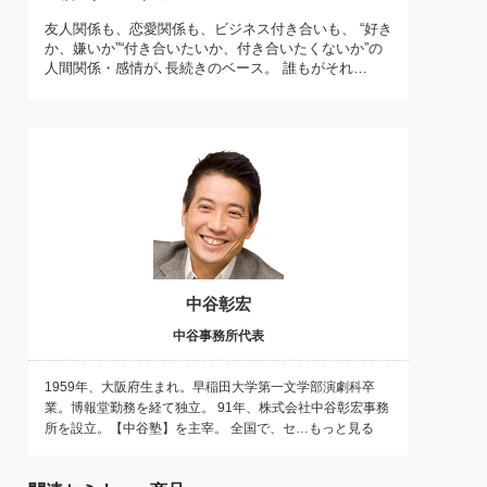
)
友人関係も、恋愛関係も、ビジネス付き合いも、 “好き
喜の『これぞ！"本物の温泉"』(157)
か、嫌いか”“付き合いたいか、付き合いたくないか”の
人間関係・感情が､長続きのベース。 誰もがそれ…
中谷彰宏
中谷事務所代表
1959年、大阪府生まれ。早稲田大学第一文学部演劇科卒
業。博報堂勤務を経て独立。 91年、株式会社中谷彰宏事務
所を設立。【中谷塾】を主宰。 全国で、セ…もっと見る