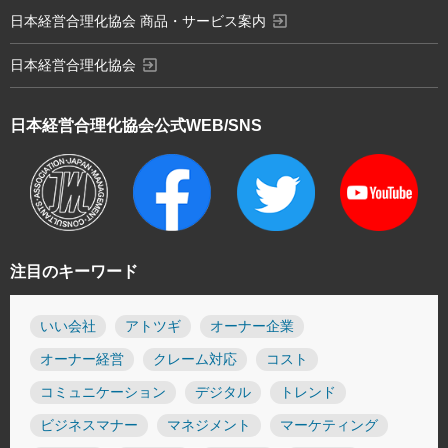
exit_to_app
日本経営合理化協会 商品・サービス案内
exit_to_app
日本経営合理化協会
日本経営合理化協会
公式WEB/SNS
注目のキーワード
いい会社
アトツギ
オーナー企業
オーナー経営
クレーム対応
コスト
コミュニケーション
デジタル
トレンド
ビジネスマナー
マネジメント
マーケティング