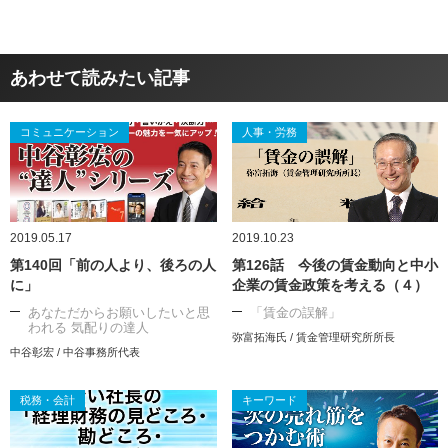
あわせて読みたい記事
コミュニケーション
人事・労務
2019.05.17
2019.10.23
第140回「前の人より、後ろの人
第126話 今後の賃金動向と中小
に」
企業の賃金政策を考える（４）
あなただからお願いしたいと思
「賃金の誤解」
われる 気配りの達人
弥富拓海氏 / 賃金管理研究所所長
中谷彰宏 / 中谷事務所代表
税務・会計
キーワード