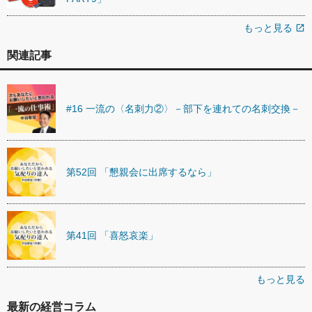
もっと見る
open_in_new
関連記事
#16 一流の〈名刺力②〉－部下を連れての名刺交換－
第52回 「懇親会に出席するなら」
第41回 「喜怒哀楽」
もっと見る
最新の経営コラム