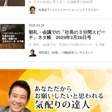
デキル社員に育てる！ 社員教育の決め手
松尾友子 / コミュニケーションインストラクター
2025.03.26
朝礼・会議での「社長の３分間スピー
チ」ネタ帳 2025年3月26日号
朝礼・会議での「社長の３分間スピーチ」ネタ帳
角田識之（臥龍） / 感動経営コンサルタント