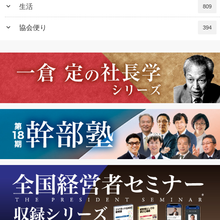
keyboard_arrow_down
生活
809
keyboard_arrow_down
協会便り
394