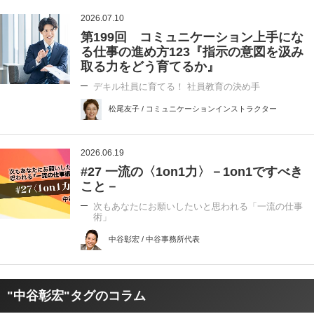
2026.07.10
第199回 コミュニケーション上手にな
る仕事の進め方123『指示の意図を汲み
取る力をどう育てるか』
デキル社員に育てる！ 社員教育の決め手
松尾友子 / コミュニケーションインストラクター
2026.06.19
#27 一流の〈1on1力〉－1on1ですべき
こと－
次もあなたにお願いしたいと思われる「一流の仕事
術」
中谷彰宏 / 中谷事務所代表
"中谷彰宏"タグのコラム