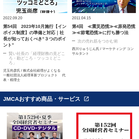
2022.09.20
2011.04.15
第54回 2023年10月施行【イン
第4回 ≪震災恐慌≫≪原発恐慌
ボイス制度】の準備と対応｜社
≫≪節電恐慌≫に打ち勝つ法
長が知っておくべき“３つのポイ
次の売れ筋をつかむ術
ント”
西川りゅうじん氏 / マーケティング コン
賢い社長の「経理財務の見どこ
サルタント
ろ・勘どころ・ツッコミどこ
ろ」
児玉尚彦氏 / 株式会社経理がよくなる
一般社団法人経理革新プロジェクト 代
表・税理士
JMCAおすすめ商品・サービス
open_in_new