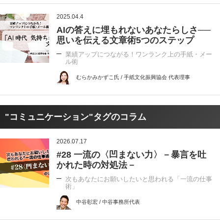
2025.04.4
AIの答えに埋もれないあなたらしさ──
思いを伝える文章術5つのステップ
業績アップにつながる！ワンランク上の手紙・メー
ル術
むらかみかずこ氏 / 手紙文化振興協会 代表理事
"コミュニケーション"タグのコラム
2026.07.17
#28 一流の〈凹まない力〉－暴言を吐
かれた時の対処法－
次もあなたにお願いしたいと思われる「一流の仕事
術」
中谷彰宏 / 中谷事務所代表