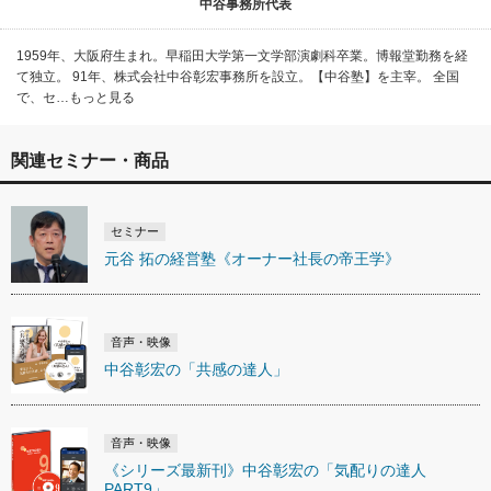
中谷事務所代表
1959年、大阪府生まれ。早稲田大学第一文学部演劇科卒業。博報堂勤務を経
て独立。 91年、株式会社中谷彰宏事務所を設立。【中谷塾】を主宰。 全国
で、セ…もっと見る
関連セミナー・商品
セミナー
元谷 拓の経営塾《オーナー社長の帝王学》
音声・映像
中谷彰宏の「共感の達人」
音声・映像
《シリーズ最新刊》中谷彰宏の「気配りの達人
PART9」