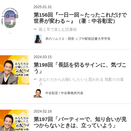
2025.01.31
第156回『一日一回～たったこれだけで
世界が変わる～』（著：中谷彰宏）
眼と耳で楽しむ読書術
本のソムリエ・団長 シブヤ駅前読書大学学長
2024.03.15
第198回「長話を切るサインに、気づこ
う」
あなただからお願いしたいと思われる 気配りの達
人
中谷彰宏 / 中谷事務所代表
2024.02.16
第197回「パーティーで、知り合いが見
つからないときは、立っていよう」