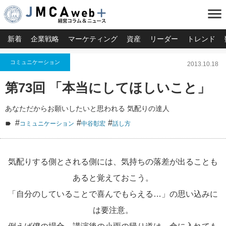
menu
新着
企業戦略
マーケティング
資産
リーダー
トレンド
コミュニケーション
2013.10.18
第73回 「本当にしてほしいこと」
あなただからお願いしたいと思われる 気配りの達人
#
#
#
コミュニケーション
中谷彰宏
話し方
気配りする側とされる側には、気持ちの落差が出ることも
あると覚えておこう。
「自分のしていることで喜んでもらえる…」の思い込みに
は要注意。