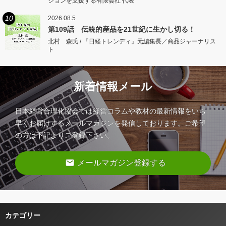
ションを支援する有限会社 代表
10
2026.08.5
第109話 伝統的産品を21世紀に生かし切る！
北村 森氏 / 『日経トレンディ』元編集長／商品ジャーナリス
ト
新着情報メール
日本経営合理化協会では経営コラムや教材の最新情報をいち
早くお届けするメールマガジンを発信しております。ご希望
の方は下記よりご登録下さい。
email
メールマガジン登録する
カテゴリー