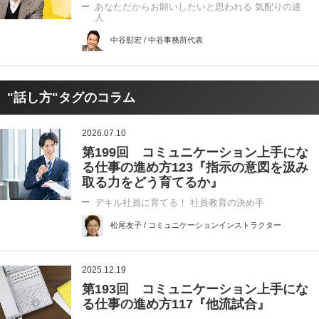
あなただからお願いしたいと思われる 気配りの達
人
中谷彰宏 / 中谷事務所代表
"話し方"タグのコラム
2026.07.10
第199回 コミュニケーション上手にな
る仕事の進め方123『指示の意図を汲み
取る力をどう育てるか』
デキル社員に育てる！ 社員教育の決め手
松尾友子 / コミュニケーションインストラクター
2025.12.19
第193回 コミュニケーション上手にな
る仕事の進め方117『他流試合』