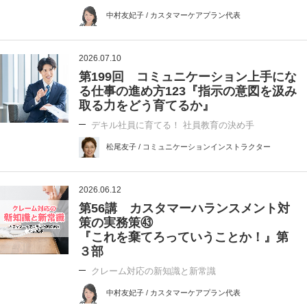
中村友妃子 / カスタマーケアプラン代表
2026.07.10
第199回 コミュニケーション上手にな
る仕事の進め方123『指示の意図を汲み
取る力をどう育てるか』
デキル社員に育てる！ 社員教育の決め手
松尾友子 / コミュニケーションインストラクター
2026.06.12
第56講 カスタマーハランスメント対
策の実務策㊸
『これを棄てろっていうことか！』第
３部
クレーム対応の新知識と新常識
中村友妃子 / カスタマーケアプラン代表