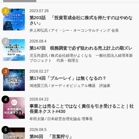
1
2023.07.26
第203話 「投資育成会社に株式を持たすのはやめな
さい」
井上和弘氏 / アイ・シー・オーコンサルティング 会長
2
2026.08.4
第147回 税務調査で必ず狙われる売上計上の期ズレ
児玉尚彦氏 / 株式会社経理がよくなる 一般社団法人経理革新
プロジェクト 代表・税理士
3
2026.02.27
第174回「ブルーレイ」は無くなるの？
鴻池賢三氏 / オーディオビジュアル機器 評論家
4
2026.04.22
事業とは売ることではなく責任を引き受けること｜社
長業ネクスト#430
牟田太陽 / 日本経営合理化協会 理事長
5
2026.08.5
第86回 「言葉狩り」