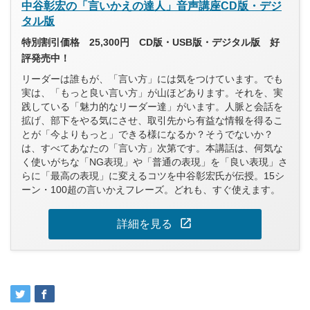
中谷彰宏の「言いかえの達人」音声講座CD版・デジ
タル版
特別割引価格 25,300円 CD版・USB版・デジタル版 好
評発売中！
リーダーは誰もが、「言い方」には気をつけています。でも
実は、「もっと良い言い方」が山ほどあります。それを、実
践している「魅力的なリーダー達」がいます。人脈と会話を
拡げ、部下をやる気にさせ、取引先から有益な情報を得るこ
とが「今よりもっと」できる様になるか？そうでないか？
は、すべてあなたの「言い方」次第です。本講話は、何気な
く使いがちな「NG表現」や「普通の表現」を「良い表現」さ
らに「最高の表現」に変えるコツを中谷彰宏氏が伝授。15シ
ーン・100超の言いかえフレーズ。どれも、すぐ使えます。
open_in_new
詳細を見る