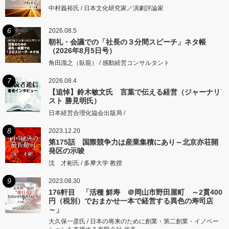
中村義裕氏 / 日本文化研究家／演劇評論家
6
2026.08.5
朝礼・会議での「社長の３分間スピーチ」ネタ帳
（2026年8月5日号）
角田識之（臥龍） / 感動経営コンサルタント
7
2026.08.4
【追悼】鈴木敏文氏 言葉で伝える経営（ジャーナリ
スト 勝見明氏）
日本経営合理化協会出版局 /
8
2023.12.20
第175話 国際競争力は産業集積にあり～北京亦荘開
発区の示唆
沈 才彬氏 / 多摩大学 教授
9
2023.08.30
176軒目 「活種 鮮寿 ＠岡山市野田屋町 ～2貫400
円（税別）でおまかせ一本で経営する異色の寿司店
～」
大久保一彦氏 / 日本の将来のために創業・第二創業・イノベー