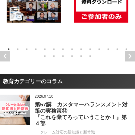
教育カテゴリーのコラム
2026.07.10
第57講 カスタマーハランスメント対
策の実務策㊹
『これを棄てろっていうことか！』第
４部
クレーム対応の新知識と新常識