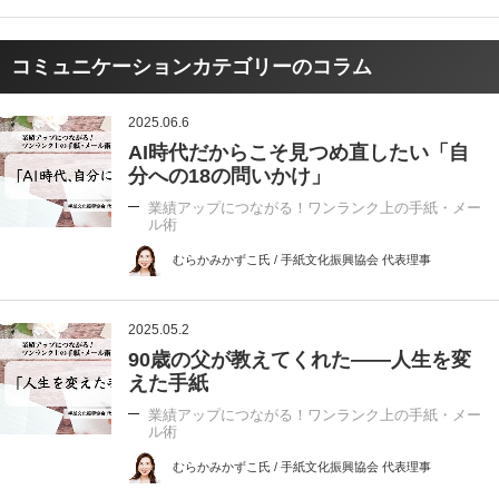
コミュニケーションカテゴリーのコラム
2025.06.6
AI時代だからこそ見つめ直したい「自
分への18の問いかけ」
業績アップにつながる！ワンランク上の手紙・メー
ル術
むらかみかずこ氏 / 手紙文化振興協会 代表理事
2025.05.2
90歳の父が教えてくれた――人生を変
えた手紙
業績アップにつながる！ワンランク上の手紙・メー
ル術
むらかみかずこ氏 / 手紙文化振興協会 代表理事