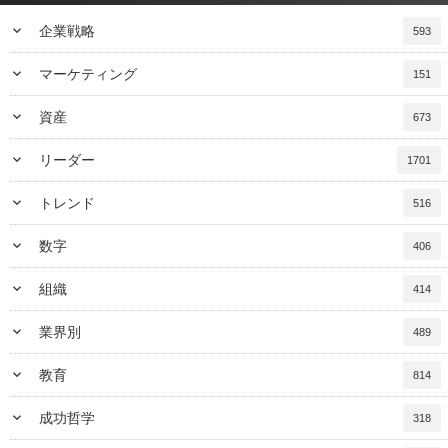
keyboard_arrow_down
企業戦略
593
keyboard_arrow_down
マーケティング
151
keyboard_arrow_down
資産
673
keyboard_arrow_down
リーダー
1701
keyboard_arrow_down
トレンド
516
keyboard_arrow_down
数字
406
keyboard_arrow_down
組織
414
keyboard_arrow_down
業界別
489
keyboard_arrow_down
教育
814
keyboard_arrow_down
成功哲学
318