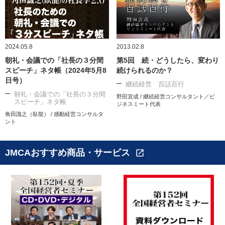
2024.05.8
2013.02.8
朝礼・会議での「社長の３分間
第5回 続・どうしたら、変わり
スピーチ」ネタ帳（2024年5月8
続けられるのか？
日号）
継続経営 百話百行
朝礼・会議での「社長の３分間
野田宜成 / 継続経営コンサルタント／ビ
スピーチ」ネタ帳
ジネスミート代表
角田識之（臥龍） / 感動経営コンサルタ
ント
JMCAおすすめ商品・サービス
open_in_new