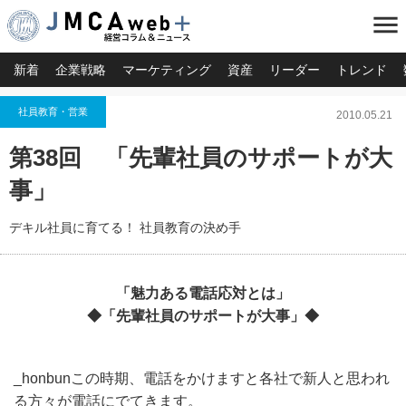
menu
新着
企業戦略
マーケティング
資産
リーダー
トレンド
社員教育・営業
2010.05.21
第38回 「先輩社員のサポートが大
事」
デキル社員に育てる！ 社員教育の決め手
「魅力ある電話応対とは」
◆「先輩社員のサポートが大事」◆
_honbunこの時期、電話をかけますと各社で新人と思われ
る方々が電話にでてきます。