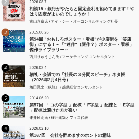
2
2026.08.7
相談15：銀行がやたらと固定金利を勧めてきます！や
はり固定がよいのでしょうか！
古山喜章氏 / アイ・シー・オーコンサルティング社長
3
2015.06.26
第54回 "おもしろポスター・看板"が少店街を「笑店
街」にする！～「"迷作"（謎作？）ポスター・看板」
傑作ライブラリー～
西川りゅうじん氏 / マーケティング コンサルタント
4
2026.02.4
朝礼・会議での「社長の３分間スピーチ」ネタ帳
（2026年2月4日号）
角田識之（臥龍） / 感動経営コンサルタント
5
2014.06.20
第57回 「 コの字型 」配棟「 F字型 」配棟と「 E字型
」配棟は避けた方が良い
碓井民朗氏 / 碓井建築オフィス代表
6
2026.02.10
第167回 会社を辞めますのホントの意味