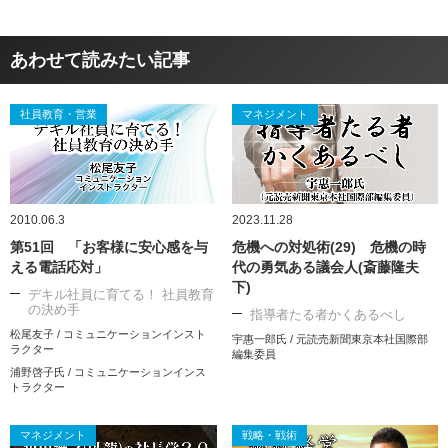
あわせて読みたい記事
社員教育・営業
マネジメント
2010.06.3
2023.11.28
第51回 「お客様に安心感を与
危機への対処術(29) 危機の時
える電話応対」
代の勇気ある議会人(斎藤隆夫
下)
デキル社員に育てる！ 社員教育
の決め手
指導者たる者かくあるべし
松尾友子 / コミュニケーションインスト
宇惠一郎氏 / 元読売新聞東京本社国際部
ラクター
編集委員
浦野啓子氏 / コミュニケーションインス
トラクター
マネジメント
戦略・戦術