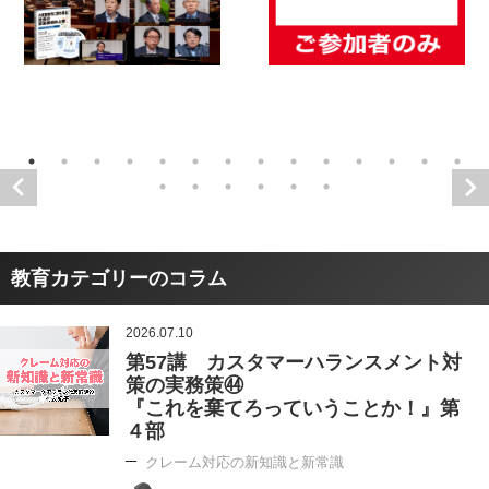
教育カテゴリーのコラム
2026.07.10
第57講 カスタマーハランスメント対
策の実務策㊹
『これを棄てろっていうことか！』第
４部
クレーム対応の新知識と新常識