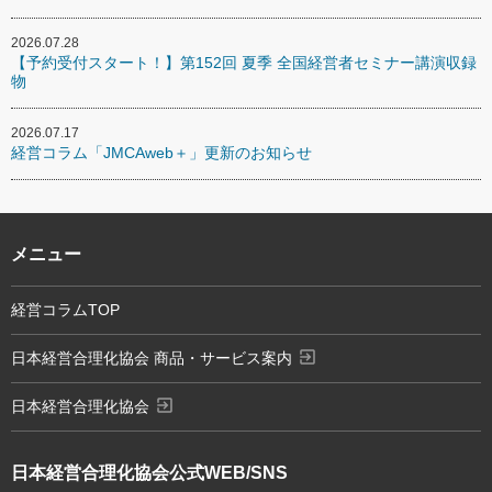
2026.07.28
【予約受付スタート！】第152回 夏季 全国経営者セミナー講演収録
物
2026.07.17
経営コラム「JMCAweb＋」更新のお知らせ
メニュー
経営コラムTOP
exit_to_app
日本経営合理化協会 商品・サービス案内
exit_to_app
日本経営合理化協会
日本経営合理化協会
公式WEB/SNS