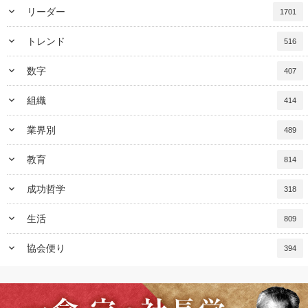
keyboard_arrow_down
リーダー
1701
keyboard_arrow_down
トレンド
516
keyboard_arrow_down
数字
407
keyboard_arrow_down
組織
414
keyboard_arrow_down
業界別
489
keyboard_arrow_down
教育
814
keyboard_arrow_down
成功哲学
318
keyboard_arrow_down
生活
809
keyboard_arrow_down
協会便り
394