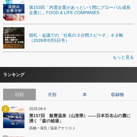
第153回「内需企業があっという間にグローバル成長
企業に」FOOD & LIFE COMPANIES
朝礼・会議での「社長の３分間スピーチ」ネタ帳
（2026年8月5日号）
もっと見る
ランキング
日別
月別
本
収録物
1
2026.08.4
第157回 飯豊温泉（山形県）――日本百名山の麓に
湧く「森の秘湯」
高橋一喜氏 / 温泉アナリスト