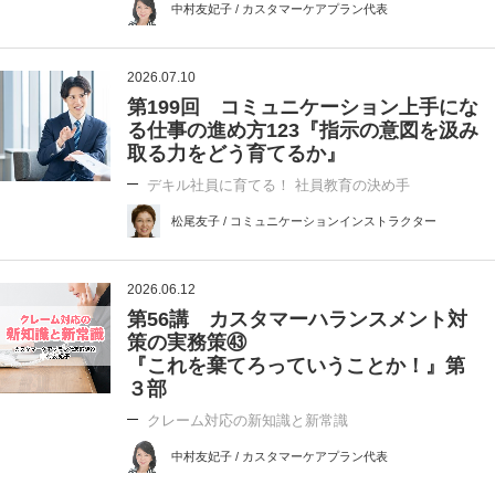
中村友妃子 / カスタマーケアプラン代表
2026.07.10
第199回 コミュニケーション上手にな
る仕事の進め方123『指示の意図を汲み
取る力をどう育てるか』
デキル社員に育てる！ 社員教育の決め手
松尾友子 / コミュニケーションインストラクター
2026.06.12
第56講 カスタマーハランスメント対
策の実務策㊸
『これを棄てろっていうことか！』第
３部
クレーム対応の新知識と新常識
中村友妃子 / カスタマーケアプラン代表