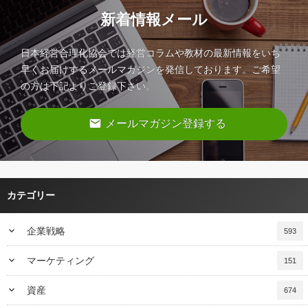
新着情報メール
日本経営合理化協会では経営コラムや教材の最新情報をいち
早くお届けするメールマガジンを発信しております。ご希望
の方は下記よりご登録下さい。
email
メールマガジン登録する
カテゴリー
keyboard_arrow_down
企業戦略
593
keyboard_arrow_down
マーケティング
151
keyboard_arrow_down
資産
674