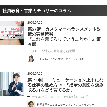
社員教育・営業カテゴリーのコラム
2026.07.10
第57講 カスタマーハランスメント対
策の実務策㊹
『これを棄てろっていうことか！』第
４部
クレーム対応の新知識と新常識
中村友妃子 / カスタマーケアプラン代表
2026.07.10
第199回 コミュニケーション上手にな
る仕事の進め方123『指示の意図を汲み
取る力をどう育てるか』
デキル社員に育てる！ 社員教育の決め手
松尾友子 / コミュニケーションインストラクター