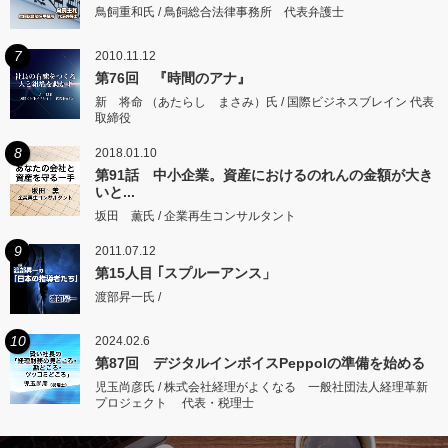
鳥飼重和氏 / 鳥飼総合法律事務所 代表弁護士
7
2010.11.12
第76回 『時間のアナ』
新 将命 （あたらし まさみ）氏 / 国際ビジネスブレイン 代表
取締役
8
2018.01.10
第91話 中小企業。資産におけるのれんの金額が大き
いと...
坂田 薫氏 / 企業再生コンサルタント
9
2011.07.12
第15人目 ｢スプルーアンス」
渡部昇一氏 /
10
2024.02.6
第87回 デジタルインボイスPeppolの準備を始める
児玉尚彦氏 / 株式会社経理がよくなる 一般社団法人経理革新
プロジェクト 代表・税理士