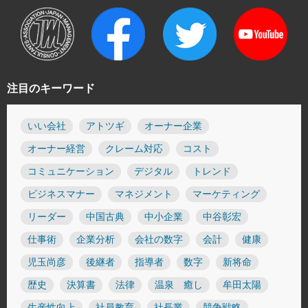
注目のキーワード
いい会社
アトツギ
オーナー企業
オーナー経営
クレーム対応
コスト
コミュニケーション
デジタル
トレンド
ビジネスマナー
マネジメント
マーケティング
リーダー
中国古典
中小企業
中谷彰宏
仕事術
企業分析
会社の数字
会計
健康
児玉尚彦
後継者
指導者
数字
新将命
歴史
決算書
法律
温泉 癒し
牟田太陽
生産性向上
社員教育
社長業
競争戦略