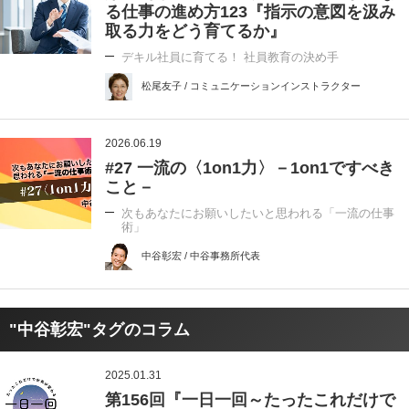
る仕事の進め方123『指示の意図を汲み
取る力をどう育てるか』
デキル社員に育てる！ 社員教育の決め手
松尾友子 / コミュニケーションインストラクター
2026.06.19
#27 一流の〈1on1力〉－1on1ですべき
こと－
次もあなたにお願いしたいと思われる「一流の仕事
術」
中谷彰宏 / 中谷事務所代表
"中谷彰宏"タグのコラム
2025.01.31
第156回『一日一回～たったこれだけで