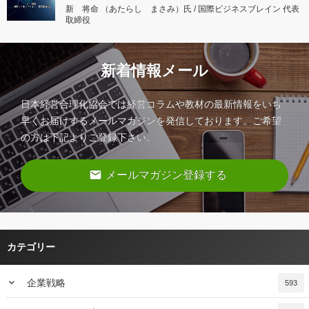
新 将命 （あたらし まさみ）氏 / 国際ビジネスブレイン 代表
取締役
新着情報メール
日本経営合理化協会では経営コラムや教材の最新情報をいち
早くお届けするメールマガジンを発信しております。ご希望
の方は下記よりご登録下さい。
email
メールマガジン登録する
カテゴリー
keyboard_arrow_down
企業戦略
593