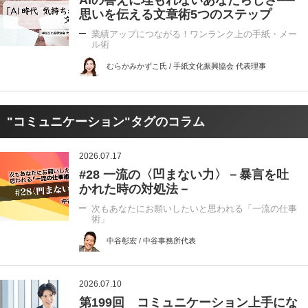
思いを伝える文章術5つのステップ
業績アップにつながる！ワンランク上の手紙・メー
ル術
むらかみかずこ氏 / 手紙文化振興協会 代表理事
"コミュニケーション"タグのコラム
2026.07.17
#28 一流の〈凹まない力〉－暴言を吐
かれた時の対処法－
次もあなたにお願いしたいと思われる「一流の仕事
術」
中谷彰宏 / 中谷事務所代表
2026.07.10
第199回 コミュニケーション上手にな