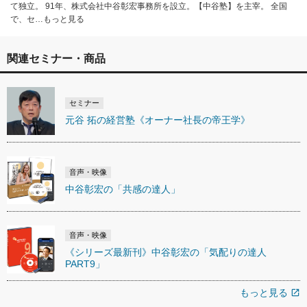
て独立。 91年、株式会社中谷彰宏事務所を設立。【中谷塾】を主宰。 全国
で、セ…もっと見る
関連セミナー・商品
セミナー
元谷 拓の経営塾《オーナー社長の帝王学》
音声・映像
中谷彰宏の「共感の達人」
音声・映像
《シリーズ最新刊》中谷彰宏の「気配りの達人
PART9」
もっと見る
open_in_new