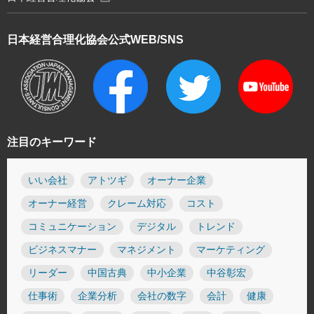
日本経営合理化協会
公式WEB/SNS
注目のキーワード
いい会社
アトツギ
オーナー企業
オーナー経営
クレーム対応
コスト
コミュニケーション
デジタル
トレンド
ビジネスマナー
マネジメント
マーケティング
リーダー
中国古典
中小企業
中谷彰宏
仕事術
企業分析
会社の数字
会計
健康