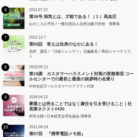
6
2011.07.12
第36号 病気とは、才能である！（１）高血圧
おのころ心平氏 / 一般社団法人自然治癒力学校 理事長
7
2022.12.7
第65話 答えは自身のなかにある！
北村 森氏 / 『日経トレンディ』元編集長／商品ジャーナリス
ト
8
2023.05.12
第19講 カスタマーハラスメント対策の実務策⑥ コー
ルセンターでの最初と最後の挨拶時の名乗り
中村友妃子 / カスタマーケアプラン代表
9
2026.04.22
事業とは売ることではなく責任を引き受けること｜社
長業ネクスト#430
牟田太陽 / 日本経営合理化協会 理事長
10
2012.08.10
第97回 『携帯電話メモ術』