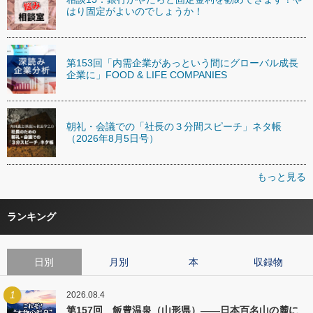
はり固定がよいのでしょうか！
第153回「内需企業があっという間にグローバル成長
企業に」FOOD & LIFE COMPANIES
朝礼・会議での「社長の３分間スピーチ」ネタ帳
（2026年8月5日号）
もっと見る
ランキング
日別
月別
本
収録物
1
2026.08.4
第157回 飯豊温泉（山形県）――日本百名山の麓に