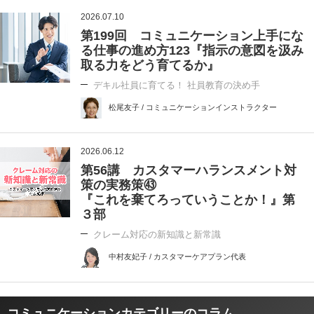
2026.07.10
第199回 コミュニケーション上手にな
る仕事の進め方123『指示の意図を汲み
取る力をどう育てるか』
デキル社員に育てる！ 社員教育の決め手
松尾友子 / コミュニケーションインストラクター
2026.06.12
第56講 カスタマーハランスメント対
策の実務策㊸
『これを棄てろっていうことか！』第
３部
クレーム対応の新知識と新常識
中村友妃子 / カスタマーケアプラン代表
コミュニケーションカテゴリーのコラム