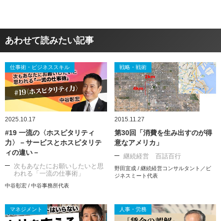
あわせて読みたい記事
仕事術・ビジネススキル
戦略・戦術
2025.10.17
2015.11.27
#19 一流の〈ホスピタリティ
第30回「消費を生み出すのが得
力〉－サービスとホスピタリテ
意なアメリカ」
ィの違い－
継続経営 百話百行
次もあなたにお願いしたいと思
野田宜成 / 継続経営コンサルタント／ビ
われる「一流の仕事術」
ジネスミート代表
中谷彰宏 / 中谷事務所代表
マネジメント
人事・労務