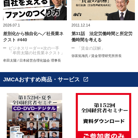
2026.07.1
2011.12.14
差別化から独自化へ／社長業ネ
第31話 法定労働時間と所定労
クスト #440
働時間を考える
ビジネスリーダー×次の一手
「賃金の誤解」
「牟田太陽の社長業ネクスト」
弥富拓海氏 / 賃金管理研究所所長
牟田太陽 / 日本経営合理化協会 理事長
JMCAおすすめ商品・サービス
open_in_new