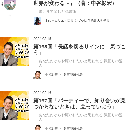
世界が変わる～』（著：中谷彰宏）
眼と耳で楽しむ読書術
本のソムリエ・団長 シブヤ駅前読書大学学長
2024.03.15
第198回「長話を切るサインに、気づこ
う」
あなただからお願いしたいと思われる 気配りの達
人
中谷彰宏 / 中谷事務所代表
2024.02.16
第197回「パーティーで、知り合いが見
つからないときは、立っていよう」
あなただからお願いしたいと思われる 気配りの達
人
中谷彰宏 / 中谷事務所代表