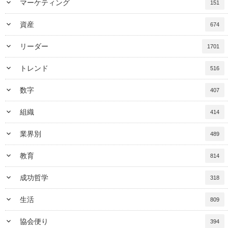
keyboard_arrow_down
マーケティング
151
keyboard_arrow_down
資産
674
keyboard_arrow_down
リーダー
1701
keyboard_arrow_down
トレンド
516
keyboard_arrow_down
数字
407
keyboard_arrow_down
組織
414
keyboard_arrow_down
業界別
489
keyboard_arrow_down
教育
814
keyboard_arrow_down
成功哲学
318
keyboard_arrow_down
生活
809
keyboard_arrow_down
協会便り
394