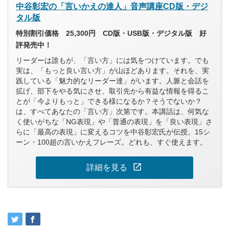
中谷彰宏の「言いかえの達人」音声講座CD版・デジ
タル版
特別割引価格 25,300円 CD版・USB版・デジタル版 好
評発売中！
リーダーは誰もが、「言い方」には気をつけています。でも
実は、「もっと良い言い方」が山ほどあります。それを、実
践している「魅力的なリーダー達」がいます。人脈と会話を
拡げ、部下をやる気にさせ、取引先から有益な情報を得るこ
とが「今よりもっと」できる様になるか？そうでないか？
は、すべてあなたの「言い方」次第です。本講話は、何気な
く使いがちな「NG表現」や「普通の表現」を「良い表現」さ
らに「最高の表現」に変えるコツを中谷彰宏氏が伝授。15シ
ーン・100超の言いかえフレーズ。どれも、すぐ使えます。
open_in_new
詳細を見る