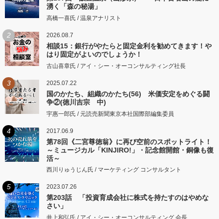
湧く「森の秘湯」
高橋一喜氏 / 温泉アナリスト
2
2026.08.7
相談15：銀行がやたらと固定金利を勧めてきます！や
はり固定がよいのでしょうか！
古山喜章氏 / アイ・シー・オーコンサルティング社長
3
2025.07.22
国のかたち、組織のかたち(56) 米価安定をめぐる闘
争②(徳川吉宗 中)
宇惠一郎氏 / 元読売新聞東京本社国際部編集委員
4
2017.06.9
第78回《二宮尊徳翁》に再び空前のスポットライト！
～ミュージカル「KINJIRO!」・記念館開館・銅像も復
活～
西川りゅうじん氏 / マーケティング コンサルタント
5
2023.07.26
第203話 「投資育成会社に株式を持たすのはやめな
さい」
井上和弘氏 / アイ・シー・オーコンサルティング 会長