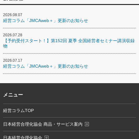
2026.08.07
経営コラム「JMCAweb＋」更新のお知らせ
2026.07.28
【予約受付スタート！】第152回 夏季 全国経営者セミナー講演収録
物
2026.07.17
経営コラム「JMCAweb＋」更新のお知らせ
メニュー
経営コラムTOP
exit_to_app
日本経営合理化協会 商品・サービス案内
exit_to_app
日本経営合理化協会