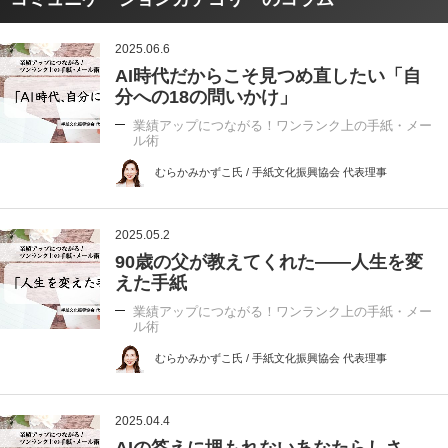
2025.06.6
AI時代だからこそ見つめ直したい「自
分への18の問いかけ」
業績アップにつながる！ワンランク上の手紙・メー
ル術
むらかみかずこ氏 / 手紙文化振興協会 代表理事
2025.05.2
90歳の父が教えてくれた――人生を変
えた手紙
業績アップにつながる！ワンランク上の手紙・メー
ル術
むらかみかずこ氏 / 手紙文化振興協会 代表理事
2025.04.4
AIの答えに埋もれないあなたらしさ──