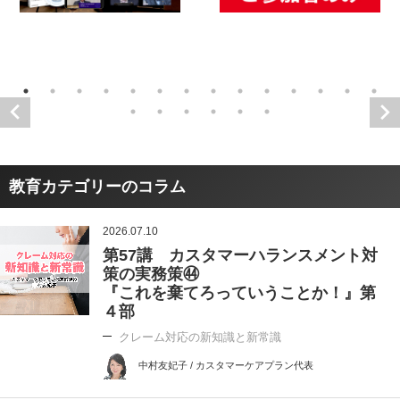
教育カテゴリーのコラム
2026.07.10
第57講 カスタマーハランスメント対
策の実務策㊹
『これを棄てろっていうことか！』第
４部
クレーム対応の新知識と新常識
中村友妃子 / カスタマーケアプラン代表