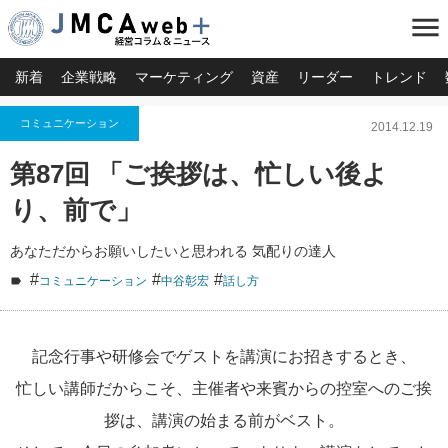
menu
新着
企業戦略
マーケティング
資産
リーダー
トレンド
コミュニケーション
2014.12.19
第87回 「ご挨拶は、忙しい後よ
り、前で」
あなただからお願いしたいと思われる 気配りの達人
#
#
#
コミュニケーション
中谷彰宏
話し方
記念行事や研修会でゲストを講演にお招きするとき、
忙しい講師だからこそ、主催者や来賓からの控室へのご挨
拶は、講演の始まる前がベスト。